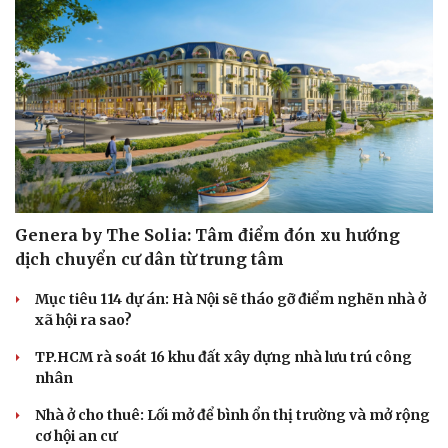
Genera by The Solia: Tâm điểm đón xu hướng
dịch chuyển cư dân từ trung tâm
Mục tiêu 114 dự án: Hà Nội sẽ tháo gỡ điểm nghẽn nhà ở
xã hội ra sao?
TP.HCM rà soát 16 khu đất xây dựng nhà lưu trú công
Sức khỏe
Đời sống
nhân
Dinh dưỡng - món ngon
Nhà đẹp
Nhà ở cho thuê: Lối mở để bình ổn thị trường và mở rộng
Cây thuốc
Blog
cơ hội an cư
Sản phụ khoa
Tình yêu - Gia đình