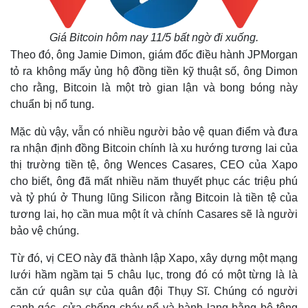
Giá Bitcoin hôm nay 11/5 bất ngờ đi xuống.
Theo đó, ông Jamie Dimon, giám đốc điều hành JPMorgan
tỏ ra không mấy ủng hộ đồng tiền kỹ thuật số, ông Dimon
cho rằng, Bitcoin là một trò gian lận và bong bóng này
chuẩn bị nổ tung.
Mặc dù vậy, vẫn có nhiều người bảo vệ quan điểm và đưa
ra nhận định đồng Bitcoin chính là xu hướng tương lai của
thị trường tiền tệ, ông Wences Casares, CEO của Xapo
cho biết, ông đã mất nhiều năm thuyết phục các triệu phú
và tỷ phú ở Thung lũng Silicon rằng Bitcoin là tiền tệ của
tương lai, họ cần mua một ít và chính Casares sẽ là người
bảo vệ chúng.
Từ đó, vị CEO này đã thành lập Xapo, xây dựng một mạng
lưới hầm ngầm tại 5 châu lục, trong đó có một từng là là
căn cứ quân sự của quân đội Thụy Sĩ. Chúng có người
canh gác, cửa chống cháy nổ và hành lang bằng bê tông