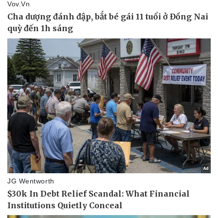
Pháp luật
Quân sự - Quốc phòng
Vụ án
Vũ khí
Tin nóng
Việt Nam
Tư vấn luật
Phân tích