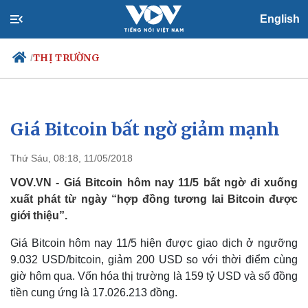
English
THỊ TRƯỜNG
/
Giá Bitcoin bất ngờ giảm mạnh
Chính trị
Xã hội
Đảng
Tin 24h
Thứ Sáu, 08:18, 11/05/2018
Tổ chức nhân sự
Dự báo thời tiết
Quốc hội
Giáo dục
VOV.VN - Giá Bitcoin hôm nay 11/5 bất ngờ đi xuống
Nhận diện sự thật
Dấu ấn VOV
xuất phát từ ngày “hợp đồng tương lai Bitcoin được
Việc làm
giới thiệu”.
Biển đảo
Giá Bitcoin hôm nay 11/5 hiện được giao dịch ở ngưỡng
9.032 USD/bitcoin, giảm 200 USD so với thời điểm cùng
giờ hôm qua. Vốn hóa thị trường là 159 tỷ USD và số đồng
tiền cung ứng là 17.026.213 đồng.