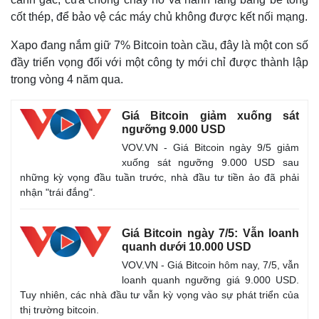
cốt thép, để bảo vệ các máy chủ không được kết nối mạng.
Xapo đang nắm giữ 7% Bitcoin toàn cầu, đây là một con số
đầy triển vọng đối với một công ty mới chỉ được thành lập
trong vòng 4 năm qua.
Giá Bitcoin giảm xuống sát
ngưỡng 9.000 USD
VOV.VN - Giá Bitcoin ngày 9/5 giảm
xuống sát ngưỡng 9.000 USD sau
những kỳ vọng đầu tuần trước, nhà đầu tư tiền ảo đã phải
Thế giới
Multimedia
nhận "trái đắng".
Quan sát
Video
Cuộc sống đó đây
Ảnh
Hồ sơ
E-Magazine
Giá Bitcoin ngày 7/5: Vẫn loanh
Infographic
quanh dưới 10.000 USD
VOV.VN - Giá Bitcoin hôm nay, 7/5, vẫn
loanh quanh ngưỡng giá 9.000 USD.
Tuy nhiên, các nhà đầu tư vẫn kỳ vọng vào sự phát triển của
thị trường bitcoin.