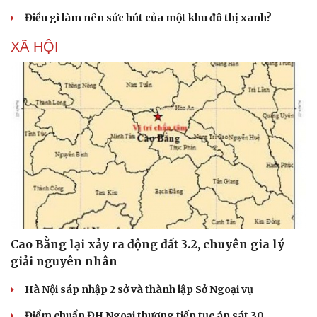
Nhi khoa
Điều gì làm nên sức hút của một khu đô thị xanh?
Nam khoa
Làm đẹp - giảm cân
XÃ HỘI
Phòng mạch online
Ăn sạch sống khỏe
Cao Bằng lại xảy ra động đất 3.2, chuyên gia lý
giải nguyên nhân
Hà Nội sáp nhập 2 sở và thành lập Sở Ngoại vụ
Điểm chuẩn ĐH Ngoại thương tiếp tục áp sát 30