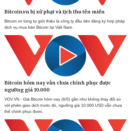
Bitcoin.vn bị xử phạt và tịch thu tên miền
Bitcoin.vn từng tự giới thiệu là công ty đầu tiên đăng ký hợp pháp
dịch vụ mua bán Bitcoin tại Việt Nam.
Bitcoin hôm nay vẫn chưa chinh phục được
ngưỡng giá 10.000
Thể thao
Ô tô - Xe máy
Bóng đá
Ô tô
VOV.VN - Giá Bitcoin hôm nay (6/5) gần như không thay đổi so
Lịch thi đấu bóng đá
Xe máy
với phiên giao dịch trước đó, ngưỡng giá 10.000 USD vẫn chưa
Thế giới thể thao
Tư vấn
thể chinh phục được.
eSports
Hậu trường