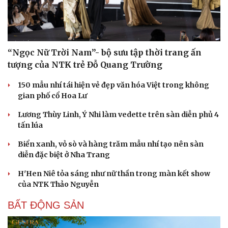
“Ngọc Nữ Trời Nam”- bộ sưu tập thời trang ấn
tượng của NTK trẻ Đỗ Quang Trường
150 mẫu nhí tái hiện vẻ đẹp văn hóa Việt trong không
gian phố cổ Hoa Lư
Lương Thùy Linh, Ý Nhi làm vedette trên sàn diễn phủ 4
tấn lúa
Biển xanh, vỏ sò và hàng trăm mẫu nhí tạo nên sàn
diễn đặc biệt ở Nha Trang
H'Hen Niê tỏa sáng như nữ thần trong màn kết show
của NTK Thảo Nguyễn
BẤT ĐỘNG SẢN