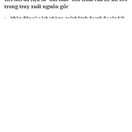
trong truy xuất nguồn gốc
Nhận diện và cách phòng, tránh kinh doanh đa cấp bất
hợp pháp
Siết chặt hoạt động đào tạo bán hàng đa cấp
Tuân thủ pháp luật là chiến lược kinh doanh bền vững
của ngành bán hàng đa cấp
Cảnh báo thuốc giả Clorocid TW3 và yêu cầu thu hồi
khẩn
TỶ GIÁ