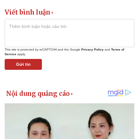
Viết bình luận
This site is protected by reCAPTCHA and the Google
Privacy Policy
and
Terms of
Service
apply.
Gửi tin
Kinh tế
Thị trường
Bất động sản
Giá vàng
Khởi nghiệp
Tiêu dùng
Tỷ giá
Chứng khoán
Giá cà phê