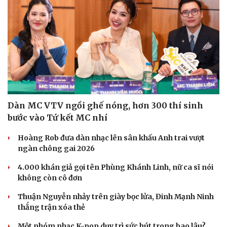
Dàn MC VTV ngồi ghế nóng, hơn 300 thí sinh
bước vào Tứ kết MC nhí
Hoàng Rob đưa dàn nhạc lên sân khấu Anh trai vượt
ngàn chông gai 2026
4.000 khán giả gọi tên Phùng Khánh Linh, nữ ca sĩ nói
không còn cô đơn
Thuận Nguyễn nhảy trên giày bọc lửa, Đinh Mạnh Ninh
thắng trận xóa thẻ
Một nhóm nhạc K-pop duy trì sức hút trong bao lâu?