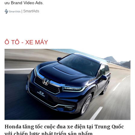
ưu Brand Video Ads.
| SmartAds
Ô TÔ - XE MÁY
Doanh nghiệp
Công nghệ
Thông tin doanh nghiệp
Sành điệu
Doanh nghiệp 24h
Tin Công nghệ
Honda tăng tốc cuộc đua xe điện tại Trung Quốc
Doanh nhân
Trải nghiệm
Vì cộng đồng
Chuyển đổi số
với chiến lược phát triển sản phẩm