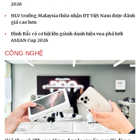
2026
Du lịch
Podcast
HLV trưởng Malaysia thừa nhận ĐT Việt Nam được đánh
giá cao hơn
Tư vấn
Câu chuyện thời sự
Săn Tour
Đọc truyện đêm khuya
Đình Bắc có cơ hội lớn giành danh hiệu vua phá lưới
check-in
Cửa sổ tình yêu
ASEAN Cup 2026
Kể chuyện cho bé
Hạt giống tâm hồn
CÔNG NGHỆ