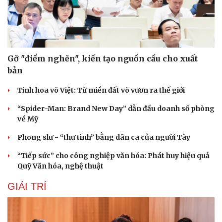
Văn hóa
Giải trí
Sân khấu - Điện ảnh
Nghệ sĩ
Văn học
Thời trang
Âm nhạc
Sao Việt
Di sản
Gỡ "điểm nghẽn", kiến tạo nguồn cầu cho xuất
bản
Tinh hoa võ Việt: Từ miền đất võ vươn ra thế giới
“Spider-Man: Brand New Day” dẫn đầu doanh số phòng
vé Mỹ
Phong slư - “thư tình” bằng dân ca của người Tày
“Tiếp sức” cho công nghiệp văn hóa: Phát huy hiệu quả
Quỹ Văn hóa, nghệ thuật
GIẢI TRÍ