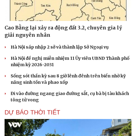
Cao Bằng lại xảy ra động đất 3.2, chuyên gia lý
giải nguyên nhân
Hà Nội sáp nhập 2 sở và thành lập Sở Ngoại vụ
Hà Nội đề nghị miễn nhiệm 11 Ủy viên UBND Thành phố
nhiệm kỳ 2026-2031
Sống sót thần kỳ sau 8 giờ lênh đênh trên biển nhờ kỹ
năng sinh tồn và phao xốp
Đi vào đường ngang giao đường sắt, cụ bà bị tàu khách
tông tử vong
DỰ BÁO THỜI TIẾT