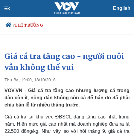
English
THỊ TRƯỜNG
/
Giá cá tra tăng cao - người nuôi
Chính trị
Xã hội
Đảng
Tin 24h
vẫn không thể vui
Tổ chức nhân sự
Dự báo thời tiết
Quốc hội
Giáo dục
Thứ Ba, 19:00, 18/10/2016
Nhận diện sự thật
Dấu ấn VOV
Việc làm
VOV.VN - Giá cá tra tăng cao nhưng lượng cá trong
Biển đảo
dân còn ít, nông dân không còn cá để bán do đã phải
chịu bán lỗ từ nhiều tháng trước.
Giá cá tra tại khu vực ĐBSCL đang tăng cao nhất trong
năm. Hiện mức giá cao nhất mà doanh nghiệp đưa ra là
22.500 đồng/kg. Như vậy, so với hồi tháng 9, giá cá tra