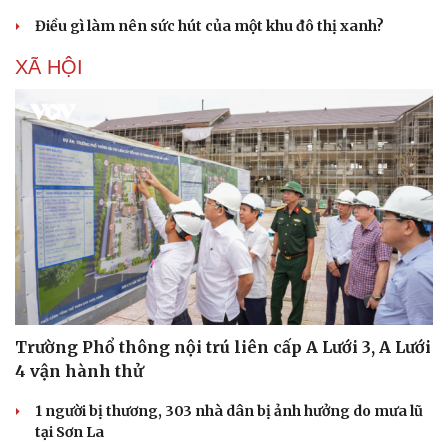
Điều gì làm nên sức hút của một khu đô thị xanh?
Văn hóa
Giải trí
XÃ HỘI
Sân khấu - Điện ảnh
Nghệ sĩ
Văn học
Thời trang
Âm nhạc
Sao Việt
Di sản
Trường Phổ thông nội trú liên cấp A Lưới 3, A Lưới
4 vận hành thử
1 người bị thương, 303 nhà dân bị ảnh hưởng do mưa lũ
tại Sơn La