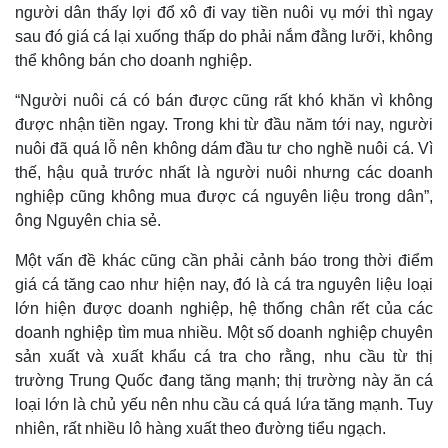
người dân thấy lợi đổ xô đi vay tiền nuôi vụ mới thì ngay
sau đó giá cá lại xuống thấp do phải nắm đằng lưỡi, không
thể không bán cho doanh nghiệp.
Thế giới
Multimedia
Quan sát
Video
“Người nuôi cá có bán được cũng rất khó khăn vì không
Cuộc sống đó đây
Ảnh
được nhận tiền ngay. Trong khi từ đầu năm tới nay, người
Hồ sơ
E-Magazine
nuôi đã quá lỗ nên không dám đầu tư cho nghề nuôi cá. Vì
Infographic
thế, hậu quả trước nhất là người nuôi nhưng các doanh
nghiệp cũng không mua được cá nguyên liệu trong dân”,
ông Nguyên chia sẻ.
Một vấn đề khác cũng cần phải cảnh báo trong thời điểm
giá cá tăng cao như hiện nay, đó là cá tra nguyên liệu loại
lớn hiện được doanh nghiệp, hệ thống chân rết của các
doanh nghiệp tìm mua nhiều. Một số doanh nghiệp chuyên
sản xuất và xuất khẩu cá tra cho rằng, nhu cầu từ thị
trường Trung Quốc đang tăng mạnh; thị trường này ăn cá
loại lớn là chủ yếu nên nhu cầu cá quá lứa tăng mạnh. Tuy
nhiên, rất nhiều lô hàng xuất theo đường tiểu ngạch.