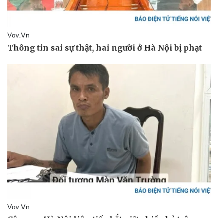
Thể thao
Ô tô - Xe máy
Bóng đá
Ô tô
Lịch thi đấu bóng đá
Xe máy
Thế giới thể thao
Tư vấn
eSports
Hậu trường