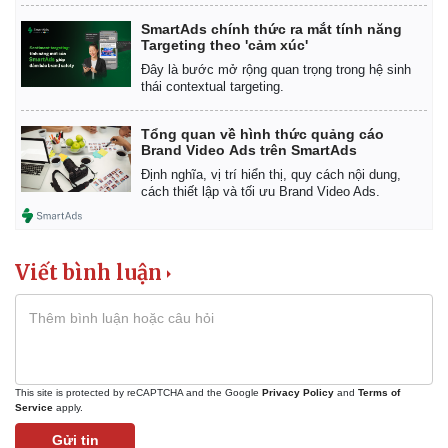
Giá cà phê
SmartAds chính thức ra mắt tính năng
Targeting theo 'cảm xúc'
Đây là bước mở rộng quan trọng trong hệ sinh
thái contextual targeting.
Tổng quan về hình thức quảng cáo
Brand Video Ads trên SmartAds
Định nghĩa, vị trí hiển thị, quy cách nội dung,
cách thiết lập và tối ưu Brand Video Ads.
Viết bình luận
This site is protected by reCAPTCHA and the Google
Privacy Policy
and
Terms of
Service
apply.
Gửi tin