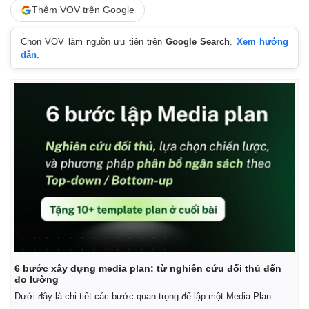
Thêm VOV trên Google
Chọn VOV làm nguồn ưu tiên trên
Google Search
.
Xem hướng
dẫn.
Kinh tế
Thị trường
Bất động sản
Giá vàng
6 bước xây dựng media plan: từ nghiên cứu đối thủ đến
Khởi nghiệp
Tiêu dùng
đo lường
Tỷ giá
Dưới đây là chi tiết các bước quan trọng để lập một Media Plan.
Chứng khoán