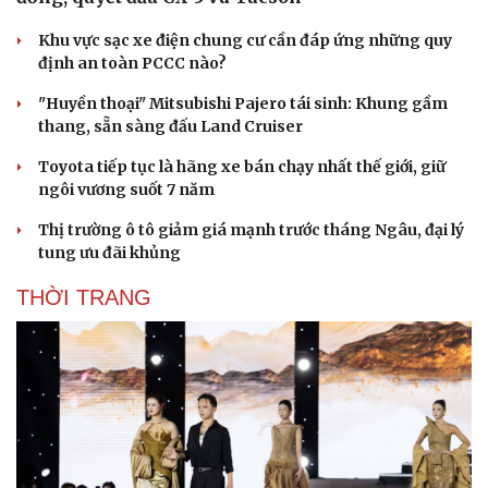
Khu vực sạc xe điện chung cư cần đáp ứng những quy
định an toàn PCCC nào?
"Huyền thoại" Mitsubishi Pajero tái sinh: Khung gầm
thang, sẵn sàng đấu Land Cruiser
Sức khỏe
Đời sống
Toyota tiếp tục là hãng xe bán chạy nhất thế giới, giữ
Dinh dưỡng - món ngon
Nhà đẹp
ngôi vương suốt 7 năm
Cây thuốc
Blog
Sản phụ khoa
Tình yêu - Gia đình
Thị trường ô tô giảm giá mạnh trước tháng Ngâu, đại lý
Nhi khoa
tung ưu đãi khủng
Nam khoa
THỜI TRANG
Làm đẹp - giảm cân
Phòng mạch online
Ăn sạch sống khỏe