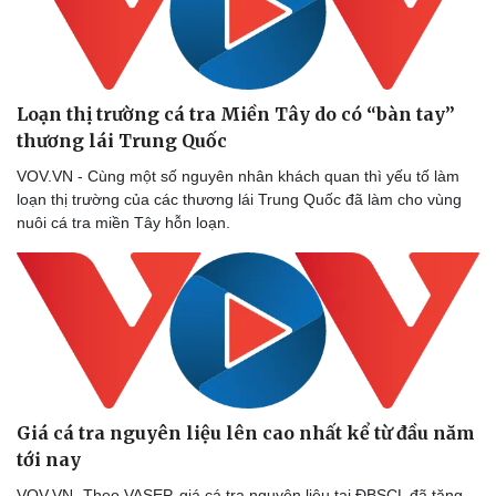
Loạn thị trường cá tra Miền Tây do có “bàn tay”
thương lái Trung Quốc
VOV.VN - Cùng một số nguyên nhân khách quan thì yếu tố làm
loạn thị trường của các thương lái Trung Quốc đã làm cho vùng
nuôi cá tra miền Tây hỗn loạn.
Doanh nghiệp
Công nghệ
Thông tin doanh nghiệp
Sành điệu
Doanh nghiệp 24h
Tin Công nghệ
Doanh nhân
Trải nghiệm
Giá cá tra nguyên liệu lên cao nhất kể từ đầu năm
Vì cộng đồng
Chuyển đổi số
tới nay
VOV.VN -Theo VASEP, giá cá tra nguyên liệu tại ĐBSCL đã tăng