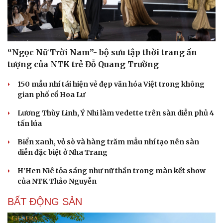
“Ngọc Nữ Trời Nam”- bộ sưu tập thời trang ấn
tượng của NTK trẻ Đỗ Quang Trường
150 mẫu nhí tái hiện vẻ đẹp văn hóa Việt trong không
gian phố cổ Hoa Lư
Lương Thùy Linh, Ý Nhi làm vedette trên sàn diễn phủ 4
tấn lúa
Biển xanh, vỏ sò và hàng trăm mẫu nhí tạo nên sàn
diễn đặc biệt ở Nha Trang
H'Hen Niê tỏa sáng như nữ thần trong màn kết show
của NTK Thảo Nguyễn
BẤT ĐỘNG SẢN