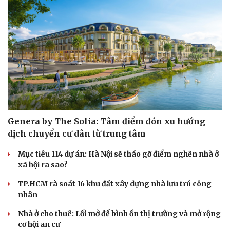
Genera by The Solia: Tâm điểm đón xu hướng
dịch chuyển cư dân từ trung tâm
Mục tiêu 114 dự án: Hà Nội sẽ tháo gỡ điểm nghẽn nhà ở
xã hội ra sao?
TP.HCM rà soát 16 khu đất xây dựng nhà lưu trú công
nhân
Nhà ở cho thuê: Lối mở để bình ổn thị trường và mở rộng
cơ hội an cư