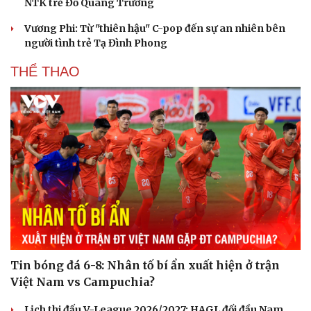
NTK trẻ Đỗ Quang Trường
Vương Phi: Từ "thiên hậu" C-pop đến sự an nhiên bên
người tình trẻ Tạ Đình Phong
THỂ THAO
Cải chính
Tin bóng đá 6-8: Nhân tố bí ẩn xuất hiện ở trận
Việt Nam vs Campuchia?
Lịch thi đấu V-League 2026/2027: HAGL đối đầu Nam