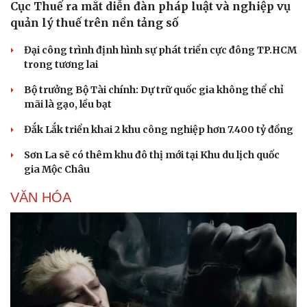
Cục Thuế ra mắt diễn đàn pháp luật và nghiệp vụ
quản lý thuế trên nền tảng số
Đại công trình định hình sự phát triển cực đông TP.HCM
trong tương lai
Bộ trưởng Bộ Tài chính: Dự trữ quốc gia không thể chỉ
mãi là gạo, lều bạt
Đắk Lắk triển khai 2 khu công nghiệp hơn 7.400 tỷ đồng
Sơn La sẽ có thêm khu đô thị mới tại Khu du lịch quốc
gia Mộc Châu
VĂN HÓA
Du lịch
Podcast
Tư vấn
Câu chuyện thời sự
Săn Tour
Đọc truyện đêm khuya
check-in
Cửa sổ tình yêu
Kể chuyện cho bé
Hạt giống tâm hồn