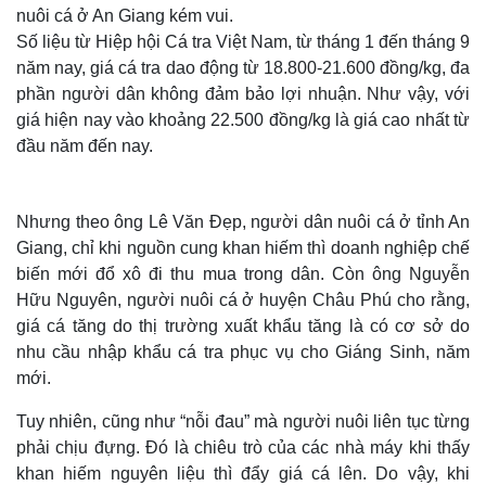
nuôi cá ở An Giang kém vui.
Số liệu từ Hiệp hội Cá tra Việt Nam, từ tháng 1 đến tháng 9
năm nay, giá cá tra dao động từ 18.800-21.600 đồng/kg, đa
phần người dân không đảm bảo lợi nhuận. Như vậy, với
giá hiện nay vào khoảng 22.500 đồng/kg là giá cao nhất từ
đầu năm đến nay.
Nhưng theo ông Lê Văn Đẹp, người dân nuôi cá ở tỉnh An
Giang, chỉ khi nguồn cung khan hiếm thì doanh nghiệp chế
biến mới đổ xô đi thu mua trong dân. Còn ông Nguyễn
Hữu Nguyên, người nuôi cá ở huyện Châu Phú cho rằng,
giá cá tăng do thị trường xuất khẩu tăng là có cơ sở do
nhu cầu nhập khẩu cá tra phục vụ cho Giáng Sinh, năm
mới.
Tuy nhiên, cũng như “nỗi đau” mà người nuôi liên tục từng
phải chịu đựng. Đó là chiêu trò của các nhà máy khi thấy
khan hiếm nguyên liệu thì đẩy giá cá lên. Do vậy, khi