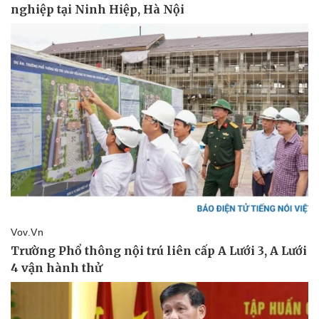
Pháp luật
Quân sự - Quốc phòng
Vụ án
Vũ khí
Tin nóng
Việt Nam
Tư vấn luật
Phân tích