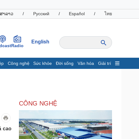
ສາລາວ
/
Русский
/
Español
/
ไทย
English
dcast
Radio
ệp
Công nghệ
Sức khỏe
Đời sống
Văn hóa
Giải trí
inh tế
Thị trường
ất động sản
Giá vàng
hởi nghiệp
Tiêu dùng
Tỷ giá
CÔNG NGHỆ
Chứng khoán
Giá cà phê
oanh nghiệp
Công nghệ
á cao
hông tin doanh nghiệp
Sành điệu