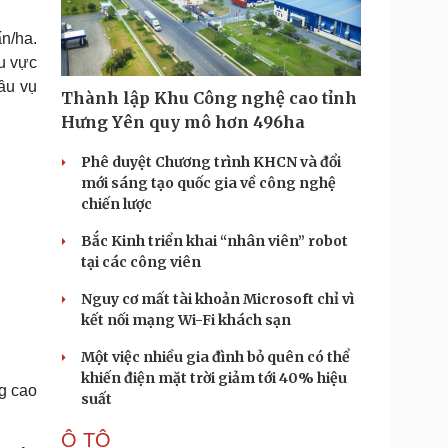
Doanh nghiệp 24h
Tin Công nghệ
Doanh nhân
Trải nghiệm
n/ha.
ì cộng đồng
Chuyển đổi số
hu vực
ầu vụ
Thành lập Khu Công nghệ cao tỉnh
u lịch
Podcast
Hưng Yên quy mô hơn 496ha
Tư vấn
Câu chuyện thời sự
Săn Tour
Đọc truyện đêm khuya
Phê duyệt Chương trình KHCN và đổi
heck-in
Cửa sổ tình yêu
mới sáng tạo quốc gia về công nghệ
Kể chuyện cho bé
chiến lược
Hạt giống tâm hồn
Bắc Kinh triển khai “nhân viên” robot
tại các công viên
Nguy cơ mất tài khoản Microsoft chỉ vì
kết nối mạng Wi-Fi khách sạn
Một việc nhiều gia đình bỏ quên có thể
khiến điện mặt trời giảm tới 40% hiệu
ng cao
suất
Ô TÔ