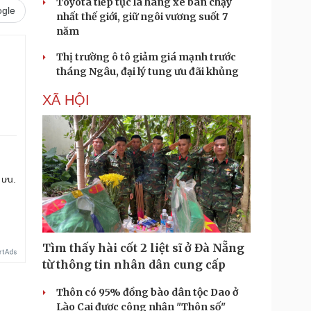
Toyota tiếp tục là hãng xe bán chạy
gle
nhất thế giới, giữ ngôi vương suốt 7
năm
Thị trường ô tô giảm giá mạnh trước
tháng Ngâu, đại lý tung ưu đãi khủng
XÃ HỘI
 ưu.
Tìm thấy hài cốt 2 liệt sĩ ở Đà Nẵng
từ thông tin nhân dân cung cấp
Thôn có 95% đồng bào dân tộc Dao ở
Lào Cai được công nhận "Thôn số"