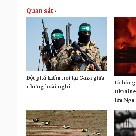
Quan sát
Đột phá hiếm hoi tại Gaza giữa
Lỗ hổng
những hoài nghi
Ukraine 
lửa Nga