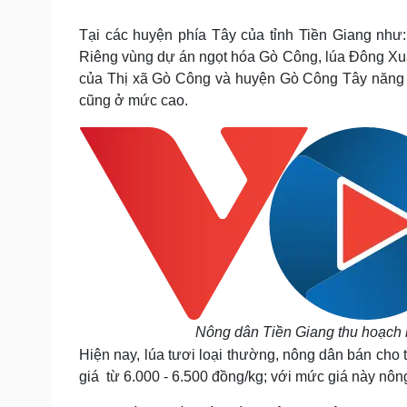
Tin nóng
Việt Nam
Tư vấn luật
Phân tích
Tại các huyện phía Tây của tỉnh Tiền Giang như:
Riêng vùng dự án ngọt hóa Gò Công, lúa Đông Xuân 
của Thị xã Gò Công và huyện Gò Công Tây năng su
Sức khỏe
Đời sống
cũng ở mức cao.
Dinh dưỡng - món ngon
Nhà đẹp
Cây thuốc
Blog
Sản phụ khoa
Tình yêu - Gia đình
Nhi khoa
Nam khoa
Làm đẹp - giảm cân
Phòng mạch online
Ăn sạch sống khỏe
Cải chính
Nông dân Tiền Giang thu hoạch
Hiện nay, lúa tươi loại thường, nông dân bán cho t
giá từ 6.000 - 6.500 đồng/kg; với mức giá này nông