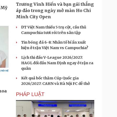
Trương Vinh Hiển và bạn gái thắng
áp đảo trong ngày mở màn Ho Chi
Minh City Open
ĐT Việt Nam thiếu 5 trụ cột, cầu thủ
Campuchia tươi rói trên sân tập
Tin bóng đá 6-8: Nhân tố bí ẩn xuất
hiện ở trận Việt Nam vs Campuchia?
Lịch thi đấu V-League 2026/2027:
HAGL đối đầu Nam Định ngay ở trận ra
quân
Kết quả bốc thăm Cúp Quốc gia
2026/2027: CAHN và Hà Nội FC dễ thở
PHÁP LUẬT