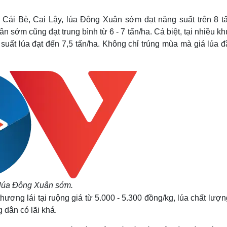
Lịch thi đấu bóng đá
Xe máy
Thế giới thể thao
Tư vấn
 Cái Bè, Cai Lậy, lúa Đông Xuân sớm đạt năng suất trên 8 tấ
eSports
V
sớm cũng đạt trung bình từ 6 - 7 tấn/ha. Cá biệt, tại nhiều k
Hậu trường
ất lúa đạt đến 7,5 tấn/ha. Không chỉ trúng mùa mà giá lúa đ
Văn hóa
Giải trí
D
Sân khấu - Điện ảnh
Nghệ sĩ
Văn học
Thời trang
Âm nhạc
Sao Việt
c
Di sản
 lúa Đông Xuân sớm.
hương lái tại ruộng giá từ 5.000 - 5.300 đồng/kg, lúa chất lượ
 dân có lãi khá.