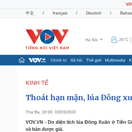
VO
中文
/
français
/
Deutsch
/
Bahas
26°C
Hà Nội
Chính trị
Xã hội
Thế giới
Multimedia
K
Chính trị
Xã hội
Đảng
Tin 24h
KINH TẾ
Tổ chức nhân sự
Dự báo thời tiết
Quốc hội
Giáo dục
Thoát hạn mặn, lúa Đông xu
Nhận diện sự thật
Dấu ấn VOV
Việc làm
Biển đảo
Thứ Ba, 18:00, 03/03/2020
Pháp luật
Quân sự - Quốc phòng
VOV.VN - Do diện tích lúa Đông Xuân ở Tiền 
và bán được giá.
Vụ án
Vũ khí