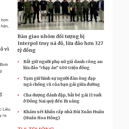
ó hơn
 hán,
Bàn giao nhóm đối tượng bị
Interpol truy nã đỏ, lừa đảo hơn 327
ô vì
tỷ đồng
Bắt giữ người phụ nữ giả danh công an
 Bình
lừa đảo "chạy án" 400 triệu đồng
g
Tạm giữ hình sự người đàn ông đạp
ngã chồng cũ của bạn gái giữa đường
g
Cha dượng đánh đập, bắt bé gái 11 tuổi
ở Đồng Nai quỳ đến 1h sáng
c Liêu
Khám xét khẩn cấp nhà Bùi Xuân Huấn
ây ra.
(Huấn Hoa Hồng)