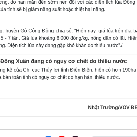
ng, do hạn mặn đến sớm nên đối với các diện tích lúa Đông
a tỉnh sẽ bị giảm năng suất hoặc thiệt hại nặng.
 huyện Gò Công Đông chia sẻ: “Hiện nay, giá lúa trên địa b
 - 7 tấn. Giá lúa khoảng 6.000 đồng/kg, nông dân có lãi. Hiệ
òng. Diện tích lúa này đang gặp khó khăn do thiếu nước”./.
 Đông Xuân đang có nguy cơ chết do thiếu nước
g kê của Chi cục Thủy lợi tỉnh Điện Biên, hiện có hơn 190ha
 bàn toàn tỉnh có nguy cơ chết do hạn hán, thiếu nước.
Nhật Trường/VOV-Đ