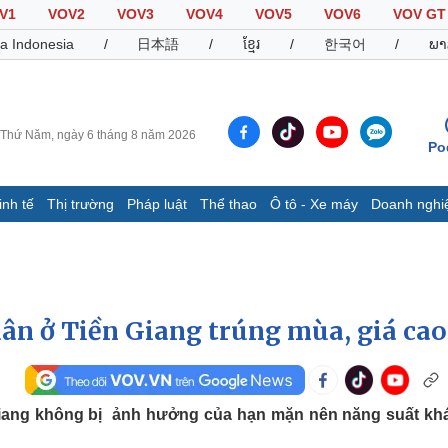
V1
VOV2
VOV3
VOV4
VOV5
VOV6
VOV GT
a Indonesia
/
日本語
/
ខ្មែរ
/
한국어
/
ພາ
Thứ Năm, ngày 6 tháng 8 năm 2026
Po
inh tế
Thị trường
Pháp luật
Thể thao
Ô tô - Xe máy
Doanh nghi
Thế giới
Multimedia
K
Quan sát
Video
B
Cuộc sống đó đây
Ảnh
K
Hồ sơ
E-Magazine
ân ở Tiền Giang trúng mùa, giá cao
Infographic
Thể thao
Ô tô - Xe máy
D
Giang không bị ảnh hưởng của hạn mặn nên năng suất kh
Bóng đá
Ô tô
T