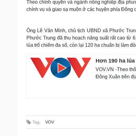
Theo chính quyền và ngành nông nghiệp địa phươ
chính vụ và giao sạ muộn ở các huyện phía Đông củ
Ông Lê Văn Minh, chủ tịch UBND xã Phước Trung,
Phước Trung đã thu hoạch năng suất rất cao từ 6,5
lúa trổ chiếm đa số, còn lại 120 ha chuẩn bị làm đ
Hơn 190 ha lúa
VOV.VN -Theo thốn
Đông Xuân trên địa
Tag:
VOV