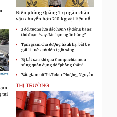
Biên phòng Quảng Trị ngăn chặn
vận chuyển hơn 210 kg vật liệu nổ
2 đối tượng lừa đảo hơn 7 tỷ đồng bằng
thủ đoạn "vay đáo hạn ngân hàng"
Tạm giam cha dượng hành hạ, bắt bé
gái 11 tuổi quỳ đến 1 giờ sáng
Bị bắt sau khi qua Campuchia mua
súng quân dụng để "phòng thân"
Bắt giam nữ TikToker Phượng Nguyễn
THỊ TRƯỜNG