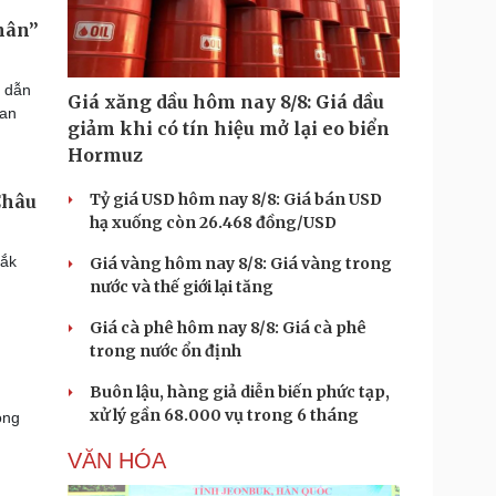
hân”
i dẫn
Giá xăng dầu hôm nay 8/8: Giá dầu
 an
giảm khi có tín hiệu mở lại eo biển
Hormuz
Tỷ giá USD hôm nay 8/8: Giá bán USD
Châu
hạ xuống còn 26.468 đồng/USD
Lắk
Giá vàng hôm nay 8/8: Giá vàng trong
nước và thế giới lại tăng
Giá cà phê hôm nay 8/8: Giá cà phê
trong nước ổn định
Buôn lậu, hàng giả diễn biến phức tạp,
xử lý gần 68.000 vụ trong 6 tháng
ong
VĂN HÓA