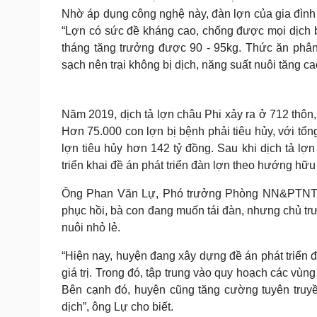
Nhờ áp dụng công nghệ này, đàn lợn của gia đình
“Lợn có sức đề kháng cao, chống được mọi dịch b
tháng tăng trưởng được 90 - 95kg. Thức ăn phân
sạch nên trại không bị dịch, năng suất nuôi tăng c
Năm 2019, dịch tả lợn châu Phi xảy ra ở 712 thôn,
Hơn 75.000 con lợn bị bệnh phải tiêu hủy, với tổn
lợn tiêu hủy hơn 142 tỷ đồng. Sau khi dịch tả 
triển khai đề án phát triển đàn lợn theo hướng hữ
Ông Phan Văn Lự, Phó trưởng Phòng NN&PTNT hu
phục hồi, bà con đang muốn tái đàn, nhưng chủ tr
nuôi nhỏ lẻ.
“Hiện nay, huyện đang xây dựng đề án phát triển 
giá trị. Trong đó, tập trung vào quy hoạch các vùn
Bên cạnh đó, huyện cũng tăng cường tuyên truyề
dịch”, ông Lự cho biết.