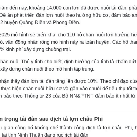
m đến nay, khoảng 14.000 con lợn đã được nuôi tái đàn, phầ
. Đề án phát triển đàn lợn nuôi theo hướng hữu cơ, đảm bảo a
tại 2 huyện Quảng Điền và Phong Điền.
 2025 mô hình sẽ triển khai cho 110 hộ chăn nuôi lợn hướng hữ
 đó, vận động nhân rộng mô hình này ra toàn huyện. Các hộ tha
% kinh phí xây dựng chuồng trại.
n nuôi Thú y tỉnh cho biết, định hướng của tỉnh là chấm dứt
xây dựng chăn nuôi theo mô hình tập trung.
hận thấy đàn lợn tái đàn tăng lên được 10%. Theo chỉ đạo của
thực hiện chăn nuôi hữu cơ và gắn vào chuỗi để tiêu thụ tốt tr
m bảo theo Thông tư 23 của Bộ NN&PTNT đảm bảo ít nhất từ 
 trọng tái đàn sau dịch tả lợn châu Phi
 gian công bố khống chế thành công dịch tả lợn châu Phi, 
tại tỉnh Ninh Thuận đang rục rịch tái đàn.