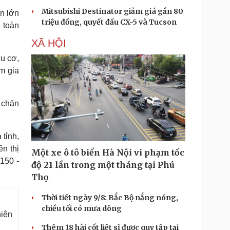
Mitsubishi Destinator giảm giá gần 80
n lớn
triệu đồng, quyết đấu CX-5 và Tucson
n toàn
XÃ HỘI
u cơ,
m gia
 chăn
 tỉnh,
ên thị
Một xe ô tô biển Hà Nội vi phạm tốc
150 -
độ 21 lần trong một tháng tại Phú
Thọ
Thời tiết ngày 9/8: Bắc Bộ nắng nóng,
chiều tối có mưa dông
hiện
Thêm 18 hài cốt liệt sĩ được quy tập tại