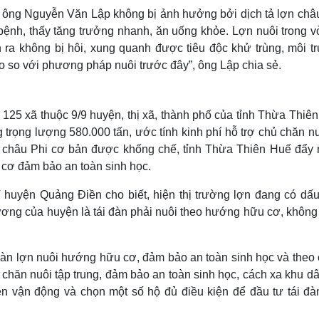
 ông Nguyễn Văn Lập không bị ảnh hưởng bởi dịch tả lợn châu
ệnh, thấy tăng trưởng nhanh, ăn uống khỏe. Lợn nuôi trong v
 ra không bị hôi, xung quanh được tiêu độc khử trùng, môi t
ao so với phương pháp nuôi trước đây”, ông Lập chia sẻ.
 125 xã thuộc 9/9 huyện, thị xã, thành phố của tỉnh Thừa Thiê
g trọng lượng 580.000 tấn, ước tính kinh phí hỗ trợ chủ chăn n
lợn châu Phi cơ bản được khống chế, tỉnh Thừa Thiên Huế đẩy
u cơ đảm bảo an toàn sinh học.
yện Quảng Điền cho biết, hiện thị trường lợn đang có dấu
ương của huyện là tái đàn phải nuôi theo hướng hữu cơ, không
đàn lợn nuôi hướng hữu cơ, đảm bảo an toàn sinh học và theo 
g chăn nuôi tập trung, đảm bảo an toàn sinh học, cách xa khu d
n vận động và chọn một số hộ đủ điều kiện để đầu tư tái đà