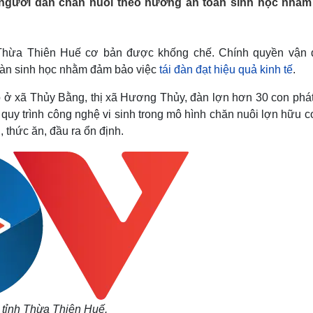
người dân chăn nuôi theo hướng an toàn sinh học nhằ
Lịch thi đấu bóng đá
Xe máy
Thế giới thể thao
Tư vấn
eSports
V
Hậu trường
nh Thừa Thiên Huế cơ bản được khống chế. Chính quyền vận 
oàn sinh học nhằm đảm bảo việc
tái đàn đạt hiệu quả kinh tế
.
Văn hóa
Giải trí
D
Sân khấu - Điện ảnh
Nghệ sĩ
 ở xã Thủy Bằng, thị xã Hương Thủy, đàn lợn hơn 30 con phát 
Văn học
Thời trang
quy trình công nghệ vi sinh trong mô hình chăn nuôi lợn hữu 
Âm nhạc
Sao Việt
c
 thức ăn, đầu ra ổn định.
Di sản
ở tỉnh Thừa Thiên Huế.