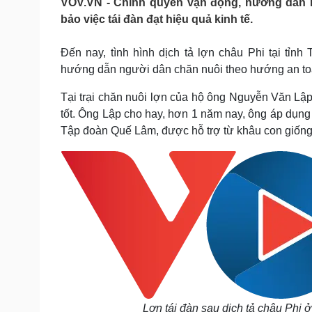
VOV.VN - Chính quyền vận động, hướng dẫn 
Tin nóng
Việt Nam
bảo việc tái đàn đạt hiệu quả kinh tế.
Tư vấn luật
Phân tích
Đến nay, tình hình dịch tả lợn châu Phi tại tỉ
hướng dẫn người dân chăn nuôi theo hướng an t
Sức khỏe
Đời sống
Dinh dưỡng - món ngon
Nhà đẹp
Tại trại chăn nuôi lợn của hộ ông Nguyễn Văn Lập
Cây thuốc
Blog
tốt. Ông Lập cho hay, hơn 1 năm nay, ông áp dụng 
Sản phụ khoa
Tình yêu - Gia đình
Tập đoàn Quế Lâm, được hỗ trợ từ khâu con giống,
Nhi khoa
Nam khoa
Làm đẹp - giảm cân
Phòng mạch online
Ăn sạch sống khỏe
Cải chính
Lợn tái đàn sau dịch tả châu Phi 