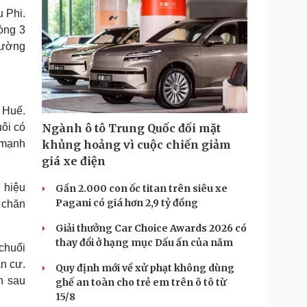
 Phi.
òng 3
rường
n Huế.
uôi có
Ngành ô tô Trung Quốc đối mặt
 mạnh
khủng hoảng vì cuộc chiến giảm
giá xe điện
 hiệu
Gần 2.000 con ốc titan trên siêu xe
Pagani có giá hơn 2,9 tỷ đồng
 chăn
Giải thưởng Car Choice Awards 2026 có
thay đổi ở hạng mục Dấu ấn của năm
chuổi
ân cư.
Quy định mới về xử phạt không dùng
n sau
ghế an toàn cho trẻ em trên ô tô từ
15/8