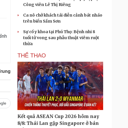
Công viên Lê Thị Riêng
Ca nô chở khách tái diễn cảnh bát nháo
trên biển Sầm Sơn
Sự cố y khoa tại Phú Thọ: Bệnh nhi 8
tỉnh
tuổi tử vong sau phẫu thuật viêm ruột
thừa
THỂ THAO
Trung
gle
Kết quả ASEAN Cup 2026 hôm nay
8/8: Thái Lan gặp Singapore ở bán