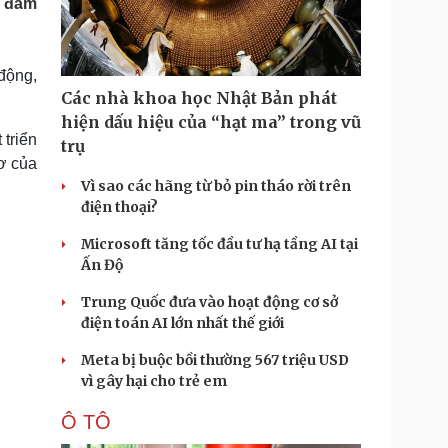
m đảm
Doanh nghiệp 24h
Tin Công nghệ
Doanh nhân
Trải nghiệm
ì cộng đồng
Chuyển đổi số
động,
Các nhà khoa học Nhật Bản phát
u lịch
Podcast
hiện dấu hiệu của “hạt ma” trong vũ
Tư vấn
Câu chuyện thời sự
triển
trụ
Săn Tour
Đọc truyện đêm khuya
cơ của
heck-in
Cửa sổ tình yêu
Vì sao các hãng từ bỏ pin tháo rời trên
Kể chuyện cho bé
điện thoại?
Hạt giống tâm hồn
Microsoft tăng tốc đầu tư hạ tầng AI tại
Ấn Độ
Trung Quốc đưa vào hoạt động cơ sở
điện toán AI lớn nhất thế giới
Meta bị buộc bồi thường 567 triệu USD
vì gây hại cho trẻ em
Ô TÔ