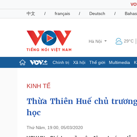
VO
中文
/
français
/
Deutsch
/
Bahas
29°C
Hà Nội
Chính trị
Xã hội
Thế giới
Multimedia
K
Chính trị
Xã hội
Đảng
Tin 24h
KINH TẾ
Tổ chức nhân sự
Dự báo thời tiết
Quốc hội
Giáo dục
Thừa Thiên Huế chủ trương 
Nhận diện sự thật
Dấu ấn VOV
Việc làm
học
Biển đảo
Pháp luật
Quân sự - Quốc phòng
Thứ Năm, 19:00, 05/03/2020
Vụ án
Vũ khí