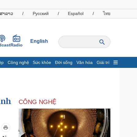
ສາລາວ
/
Русский
/
Español
/
ไทย
English
dcast
Radio
ệp
Công nghệ
Sức khỏe
Đời sống
Văn hóa
Giải trí
inh tế
Thị trường
ất động sản
Giá vàng
hởi nghiệp
Tiêu dùng
Tỷ giá
inh
CÔNG NGHỆ
Chứng khoán
Giá cà phê
oanh nghiệp
Công nghệ
hông tin doanh nghiệp
Sành điệu