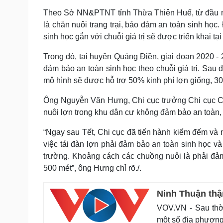
Theo Sở NN&PTNT tỉnh Thừa Thiên Huế, từ đầu nă
là chăn nuôi trang trại, bảo đảm an toàn sinh học
sinh học gắn với chuỗi giá trị sẽ được triển khai 
Trong đó, tại huyện Quảng Điền, giai đoạn 2020 -
đảm bảo an toàn sinh học theo chuỗi giá trị. Sau
mô hình sẽ được hỗ trợ 50% kinh phí lợn giống, 30
Ông Nguyễn Văn Hưng, Chi cục trưởng Chi cục Chă
nuôi lợn trong khu dân cư không đảm bảo an toàn, 
“Ngay sau Tết, Chi cục đã tiến hành kiểm đếm và n
việc tái đàn lợn phải đảm bảo an toàn sinh học và 
trường. Khoảng cách các chuồng nuôi là phải đả
500 mét”, ông Hưng chỉ rõ./.
Ninh Thuận thận
VOV.VN - Sau thời
một số địa phương 