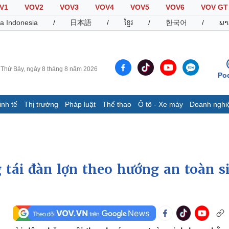
V1
VOV2
VOV3
VOV4
VOV5
VOV6
VOV GT
a Indonesia
/
日本語
/
ខ្មែរ
/
한국어
/
ພາ
Thứ Bảy, ngày 8 tháng 8 năm 2026
Po
inh tế
Thị trường
Pháp luật
Thể thao
Ô tô - Xe máy
Doanh nghi
Thế giới
Multimedia
K
Quan sát
Video
B
Cuộc sống đó đây
Ảnh
K
Hồ sơ
E-Magazine
tái đàn lợn theo hướng an toàn s
Infographic
Thể thao
Ô tô - Xe máy
D
Bóng đá
Ô tô
T