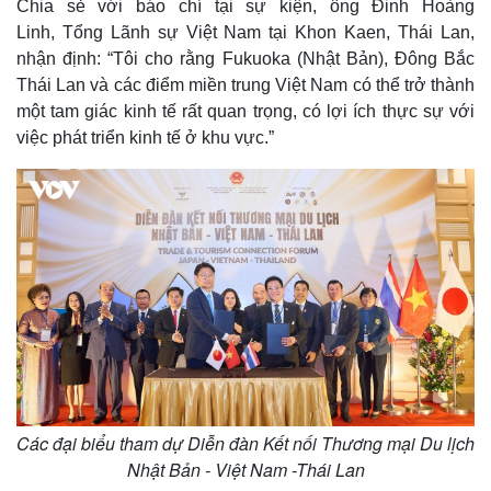
Chia sẻ với báo chí tại sự kiện, ông Đinh Hoàng
Linh, Tổng Lãnh sự Việt Nam tại Khon Kaen, Thái Lan,
nhận định: “Tôi cho rằng Fukuoka (Nhật Bản), Đông Bắc
Thái Lan và các điểm miền trung Việt Nam có thể trở thành
một tam giác kinh tế rất quan trọng, có lợi ích thực sự với
việc phát triển kinh tế ở khu vực.”
Thế giới
Multimedia
Quan sát
Video
Cuộc sống đó đây
Ảnh
Hồ sơ
E-Magazine
Infographic
Các đại biểu tham dự Diễn đàn Kết nối Thương mại Du lịch
Nhật Bản - Việt Nam -Thái Lan