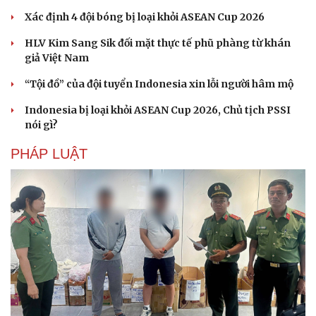
Xác định 4 đội bóng bị loại khỏi ASEAN Cup 2026
HLV Kim Sang Sik đối mặt thực tế phũ phàng từ khán
giả Việt Nam
“Tội đồ” của đội tuyển Indonesia xin lỗi người hâm mộ
Indonesia bị loại khỏi ASEAN Cup 2026, Chủ tịch PSSI
nói gì?
PHÁP LUẬT
Văn hóa
Giải trí
Sân khấu - Điện ảnh
Nghệ sĩ
Văn học
Thời trang
Âm nhạc
Sao Việt
Di sản