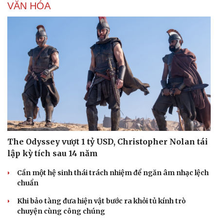
VĂN HÓA
The Odyssey vượt 1 tỷ USD, Christopher Nolan tái
lập kỳ tích sau 14 năm
Du lịch
Podcast
Cần một hệ sinh thái trách nhiệm để ngăn âm nhạc lệch
chuẩn
Tư vấn
Câu chuyện thời sự
Săn Tour
Đọc truyện đêm khuya
Khi bảo tàng đưa hiện vật bước ra khỏi tủ kính trò
check-in
Cửa sổ tình yêu
chuyện cùng công chúng
Kể chuyện cho bé