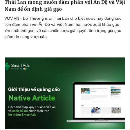
Thái Lan mong muốn đàm phán với Ấn Độ và Việt
Nam để ổn định giá gạo
VOV.VN - Bộ Thương mại Thái Lan cho biết nước này đang xúc
tiến đàm phán với Ấn Độ và Việt Nam, hai nước xuất khẩu gạo
Doanh nghiệp
Công nghệ
lớn nhất thế giới, về các chiến lược giải quyết tình trạng giá gạo
Thông tin doanh nghiệp
Sành điệu
giảm do cung vượt cầu.
Doanh nghiệp 24h
Tin Công nghệ
Doanh nhân
Trải nghiệm
Vì cộng đồng
Chuyển đổi số