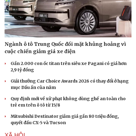
Ngành ô tô Trung Quốc đối mặt khủng hoảng vì
Sức khỏe
Đời sống
cuộc chiến giảm giá xe điện
Dinh dưỡng - món ngon
Nhà đẹp
Cây thuốc
Blog
Gần 2.000 con ốc titan trên siêu xe Pagani có giá hơn
Sản phụ khoa
Tình yêu - Gia đình
2,9 tỷ đồng
Nhi khoa
Nam khoa
Giải thưởng Car Choice Awards 2026 có thay đổi ở hạng
Làm đẹp - giảm cân
mục Dấu ấn của năm
Phòng mạch online
Quy định mới về xử phạt không dùng ghế an toàn cho
Ăn sạch sống khỏe
trẻ em trên ô tô từ 15/8
Mitsubishi Destinator giảm giá gần 80 triệu đồng,
quyết đấu CX-5 và Tucson
XÃ HỘI