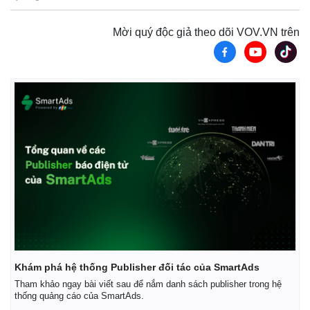
Mời quý độc giả theo dõi VOV.VN trên
Kinh tế
Thị trường
Bất động sản
Giá vàng
Khám phá hệ thống Publisher đối tác của SmartAds
Khởi nghiệp
Tiêu dùng
Tham khảo ngay bài viết sau để nắm danh sách publisher trong hệ
Tỷ giá
thống quảng cáo của SmartAds.
Chứng khoán