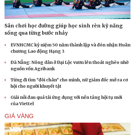
Sân chơi học đường giúp học sinh rèn kỹ năng
sống qua từng bước nhảy
EVNHCMC kỷ niệm 50 năm thành lập và đón nhận Huân
chương Lao động Hạng 3
Đà Nẵng: Nông dân ở Đại Lộc vươn lên thoát nghèo nhờ
nguồn vốn Agribank
Từng đi tìm "đôi chân" cho mình, nữ giám đốc mở ra cơ
hội cho người khuyết tật
Giải nỗi đau quá tải ứng dụng với nền tảng hội tụ mới
của Viettel
GIÁ VÀNG
Cải chính