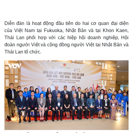
T
h
i
The media could not be loaded, either because the server
s
i
or network failed or because the format is not supported.
s
a
Diễn đàn là hoạt động đầu tiên do hai cơ quan đại diện
m
o
d
của Việt Nam tại Fukuoka, Nhật Bản và tại Khon Kaen,
a
l
Thái Lan phối hợp với các hiệp hội doanh nghiệp, Hội
w
i
n
đoàn người Việt và cộng đồng người Việt tại Nhật Bản và
d
o
Thái Lan tổ chức.
w
.