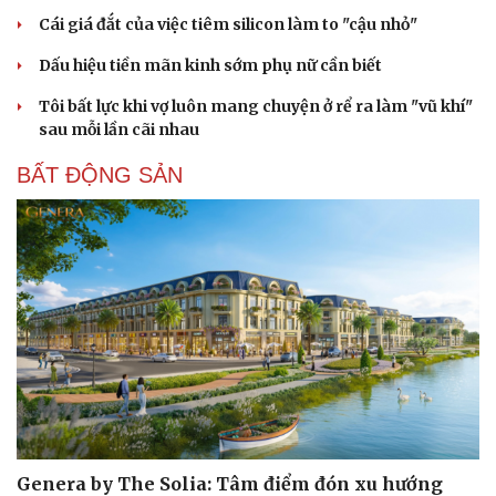
Cái giá đắt của việc tiêm silicon làm to "cậu nhỏ"
Dấu hiệu tiền mãn kinh sớm phụ nữ cần biết
Tôi bất lực khi vợ luôn mang chuyện ở rể ra làm "vũ khí"
sau mỗi lần cãi nhau
BẤT ĐỘNG SẢN
Genera by The Solia: Tâm điểm đón xu hướng