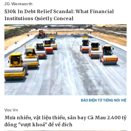
Vụ án
Vũ khí
Tin nóng
Việt Nam
Tư vấn luật
Phân tích