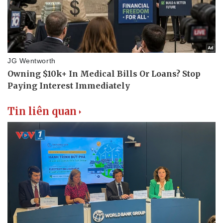
Thể thao
Ô tô - Xe máy
Bóng đá
Ô tô
Lịch thi đấu bóng đá
Xe máy
Thế giới thể thao
Tư vấn
eSports
Hậu trường
Tin liên quan