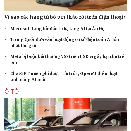
Vì sao các hãng từ bỏ pin tháo rời trên điện thoại?
Microsoft tăng tốc đầu tư hạ tầng AI tại Ấn Độ
Trung Quốc đưa vào hoạt động cơ sở điện toán AI lớn
nhất thế giới
Meta bị buộc bồi thường 567 triệu USD vì gây hại cho trẻ
em
ChatGPT miễn phí được “cởi trói”, OpenAI thêm loạt
tính năng AI mới
Ô TÔ