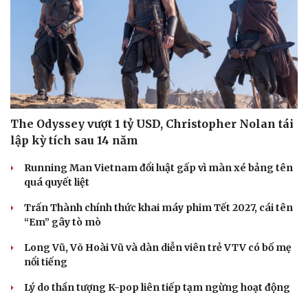
Du lịch
Podcast
Tư vấn
Câu chuyện thời sự
Săn Tour
Đọc truyện đêm khuya
check-in
Cửa sổ tình yêu
The Odyssey vượt 1 tỷ USD, Christopher Nolan tái
Kể chuyện cho bé
lập kỳ tích sau 14 năm
Hạt giống tâm hồn
Running Man Vietnam đổi luật gấp vì màn xé bảng tên
quá quyết liệt
Trấn Thành chính thức khai máy phim Tết 2027, cái tên
“Em” gây tò mò
Long Vũ, Võ Hoài Vũ và dàn diễn viên trẻ VTV có bố mẹ
nổi tiếng
Lý do thần tượng K-pop liên tiếp tạm ngừng hoạt động