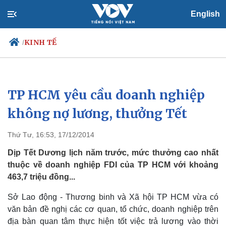
English
KINH TẾ
/
TP HCM yêu cầu doanh nghiệp
Chính trị
Xã hội
Đảng
Tin 24h
không nợ lương, thưởng Tết
Tổ chức nhân sự
Dự báo thời tiết
Quốc hội
Giáo dục
Thứ Tư, 16:53, 17/12/2014
Nhận diện sự thật
Dấu ấn VOV
Việc làm
Dịp Tết Dương lịch năm trước, mức thưởng cao nhất
Biển đảo
thuộc về doanh nghiệp FDI của TP HCM với khoảng
463,7 triệu đồng...
Sở Lao động - Thương binh và Xã hội TP HCM vừa có
văn bản đề nghị các cơ quan, tổ chức, doanh nghiệp trên
địa bàn quan tâm thực hiện tốt việc trả lương vào thời