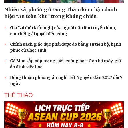
Nhiều xã, phường ở Đồng Tháp đón nhận danh
hiệu “An toàn khu” trong kháng chiến
Sức khỏe
Đời sống
Gia Lai đưa kiến nghị của người dân lên truyền hình,
Dinh dưỡng - món ngon
Nhà đẹp
cam kết giải quyết đến cùng
Cây thuốc
Blog
Sản phụ khoa
Tình yêu - Gia đình
Chính sách giáo dục phải được đo bằng sự tiến bộ, hạnh
Nhi khoa
phúc của học sinh
Nam khoa
Làm đẹp - giảm cân
Cà Mau sắp xếp mạng lưới trường học: Gọn bộ máy, giữ
Phòng mạch online
ổn định việc học
Ăn sạch sống khỏe
Đồng thuận phương án nghỉ Tết Nguyên đán 2027 dài 7
ngày
THỂ THAO