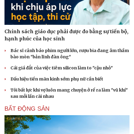
Chính sách giáo dục phải được đo bằng sự tiến bộ,
hạnh phúc của học sinh
Bác sĩ cảnh báo phim người lớn, rượu bia đang âm thầm
bào mòn "bản lĩnh đàn ông"
Cái giá đắt của việc tiêm silicon làm to "cậu nhỏ"
Dấu hiệu tiền mãn kinh sớm phụ nữ cần biết
Tôi bất lực khi vợ luôn mang chuyện ở rể ra làm "vũ khí"
sau mỗi lần cãi nhau
BẤT ĐỘNG SẢN