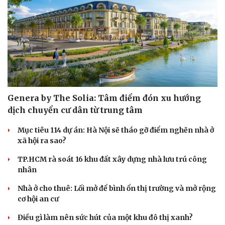
Genera by The Solia: Tâm điểm đón xu hướng
dịch chuyển cư dân từ trung tâm
Mục tiêu 114 dự án: Hà Nội sẽ tháo gỡ điểm nghẽn nhà ở
xã hội ra sao?
TP.HCM rà soát 16 khu đất xây dựng nhà lưu trú công
nhân
Nhà ở cho thuê: Lối mở để bình ổn thị trường và mở rộng
cơ hội an cư
Điều gì làm nên sức hút của một khu đô thị xanh?