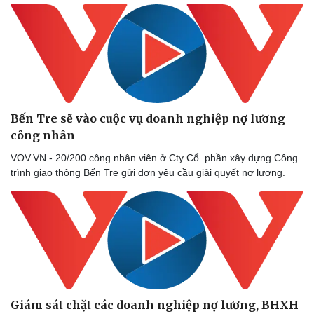
Thể thao
Ô tô - Xe máy
Bóng đá
Ô tô
Lịch thi đấu bóng đá
Xe máy
Bến Tre sẽ vào cuộc vụ doanh nghiệp nợ lương
Thế giới thể thao
Tư vấn
công nhân
eSports
VOV.VN - 20/200 công nhân viên ở Cty Cổ phần xây dựng Công
Hậu trường
trình giao thông Bến Tre gửi đơn yêu cầu giải quyết nợ lương.
Giám sát chặt các doanh nghiệp nợ lương, BHXH