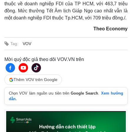
thuộc về doanh nghiệp FDI của TP HCM, với 463,7 triệu
đồng. Mức thưởng Tết Âm lịch Giáp Ngọ cao nhất vẫn là
một doanh nghiệp FDI thuộc Tp.HCM, với 709 triệu đồng./.
Theo Economy
Tag:
VOV
Mời quý độc giả theo dõi VOV.VN trên
Thế giới
Multimedia
Quan sát
Video
Cuộc sống đó đây
Ảnh
Thêm VOV trên Google
Hồ sơ
E-Magazine
Infographic
Chọn VOV làm nguồn ưu tiên trên
Google Search
.
Xem hướng
dẫn.