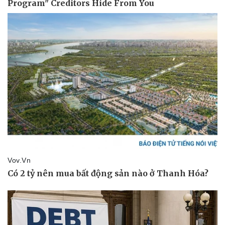
Pháp luật
Quân sự - Quốc phòng
Vụ án
Vũ khí
Tin nóng
Việt Nam
Tư vấn luật
Phân tích