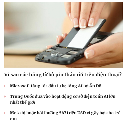
Doanh nghiệp
Công nghệ
Thông tin doanh nghiệp
Sành điệu
Doanh nghiệp 24h
Tin Công nghệ
Doanh nhân
Trải nghiệm
Vì cộng đồng
Chuyển đổi số
Vì sao các hãng từ bỏ pin tháo rời trên điện thoại?
Microsoft tăng tốc đầu tư hạ tầng AI tại Ấn Độ
Trung Quốc đưa vào hoạt động cơ sở điện toán AI lớn
nhất thế giới
Meta bị buộc bồi thường 567 triệu USD vì gây hại cho trẻ
em