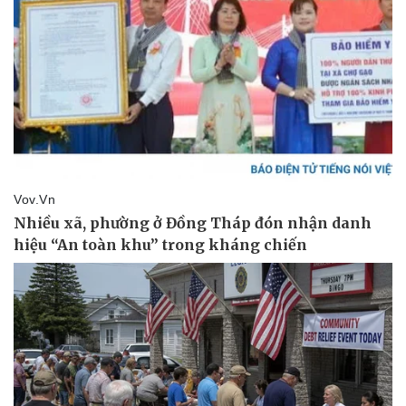
Kinh tế
Thị trường
Bất động sản
Giá vàng
Khởi nghiệp
Tiêu dùng
Tỷ giá
Chứng khoán
Giá cà phê