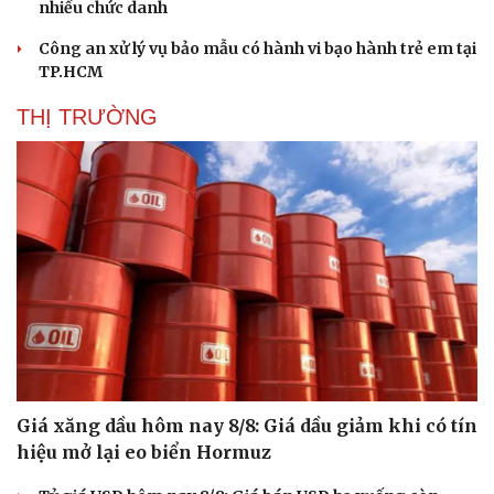
nhiều chức danh
Công an xử lý vụ bảo mẫu có hành vi bạo hành trẻ em tại
TP.HCM
THỊ TRƯỜNG
Văn hóa
Giải trí
Sân khấu - Điện ảnh
Nghệ sĩ
Văn học
Thời trang
Âm nhạc
Sao Việt
Di sản
Giá xăng dầu hôm nay 8/8: Giá dầu giảm khi có tín
hiệu mở lại eo biển Hormuz