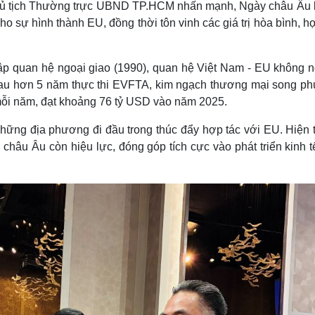
Chủ tịch Thường trực UBND TP.HCM nhấn mạnh, Ngày châu Âu l
sự hình thành EU, đồng thời tôn vinh các giá trị hòa bình, h
ập quan hệ ngoại giao (1990), quan hệ Việt Nam - EU không 
, sau hơn 5 năm thực thi EVFTA, kim ngạch thương mại song p
 mỗi năm, đạt khoảng 76 tỷ USD vào năm 2025.
những địa phương đi đầu trong thúc đẩy hợp tác với EU. Hiện 
hâu Âu còn hiệu lực, đóng góp tích cực vào phát triển kinh tế