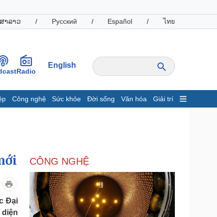
ສາລາວ
/
Русский
/
Español
/
ไทย
English
dcast
Radio
ệp
Công nghệ
Sức khỏe
Đời sống
Văn hóa
Giải trí
inh tế
Thị trường
ất động sản
Giá vàng
hởi nghiệp
Tiêu dùng
Tỷ giá
mới
CÔNG NGHỆ
Chứng khoán
Giá cà phê
oanh nghiệp
Công nghệ
c Đại
 diện
hông tin doanh nghiệp
Sành điệu