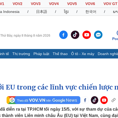
V1
VOV2
VOV3
VOV4
VOV5
VOV6
VOV GT
a Indonesia
/
日本語
/
ខ្មែរ
/
한국어
/
ພາ
Thứ Bảy, ngày 8 tháng 8 năm 2026
Po
inh tế
Thị trường
Pháp luật
Thể thao
Ô tô - Xe máy
Doanh nghi
Thế giới
Multimedia
K
Quan sát
Video
B
Cuộc sống đó đây
Ảnh
K
Hồ sơ
E-Magazine
 EU trong các lĩnh vực chiến lược 
Infographic
Thể thao
Ô tô - Xe máy
D
 diễn ra tại TP.HCM tối ngày 15/5, với sự tham dự của cá
hành viên Liên minh châu Âu (EU) tại Việt Nam, cùng đại
Bóng đá
Ô tô
T