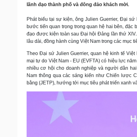
Tin nóng
Việt Nam
lãnh đạo thành phố và đông đảo khách mời.
Tư vấn luật
Phân tích
Phát biểu tại sự kiện, ông Julien Guerrier, Đại 
bước tiến quan trọng trong quan hệ hai bên, đặc b
Sức khỏe
Đời sống
đạo được kiện toàn sau Đại hội Đảng lần thứ XIV. T
lâu dài, đồng hành cùng Việt Nam trong các mục ti
Dinh dưỡng - món ngon
Nhà đẹp
Cây thuốc
Blog
Theo Đại sứ Julien Guerrier, quan hệ kinh tế Vi
Sản phụ khoa
Tình yêu - Gia đình
mại tự do Việt Nam - EU (EVFTA) có hiệu lực nă
Nhi khoa
Nam khoa
nhiều cơ hội cho doanh nghiệp và người dân hai
Làm đẹp - giảm cân
Nam thông qua các sáng kiến như Chiến lược C
Phòng mạch online
bằng (JETP), hướng tới mục tiêu phát triển xanh v
Ăn sạch sống khỏe
Cải chính