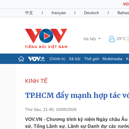
VO
中文
/
français
/
Deutsch
/
Bahas
29°C
Hà Nội
Chính trị
Xã hội
Thế giới
Multimedia
K
Chính trị
Xã hội
Đảng
Tin 24h
KINH TẾ
Tổ chức nhân sự
Dự báo thời tiết
Quốc hội
Giáo dục
TP.HCM đẩy mạnh hợp tác với
Nhận diện sự thật
Dấu ấn VOV
Việc làm
Biển đảo
Thứ Sáu, 21:40, 15/05/2026
Pháp luật
Quân sự - Quốc phòng
VOV.VN - Chương trình kỷ niệm Ngày châu Âu đã
sứ, Tổng Lãnh sự, Lãnh sự Danh dự các nước t
Vụ án
Vũ khí