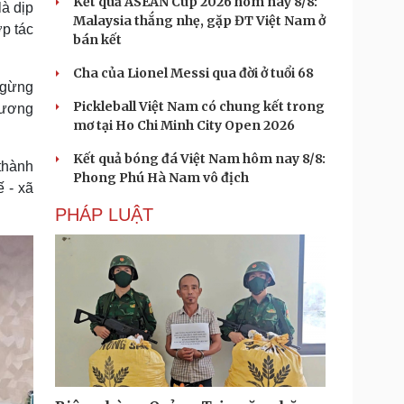
Kết quả ASEAN Cup 2026 hôm nay 8/8:
à dịp
Malaysia thắng nhẹ, gặp ĐT Việt Nam ở
ợp tác
bán kết
Cha của Lionel Messi qua đời ở tuổi 68
ngừng
Pickleball Việt Nam có chung kết trong
hương
mơ tại Ho Chi Minh City Open 2026
Kết quả bóng đá Việt Nam hôm nay 8/8:
thành
Phong Phú Hà Nam vô địch
 - xã
PHÁP LUẬT