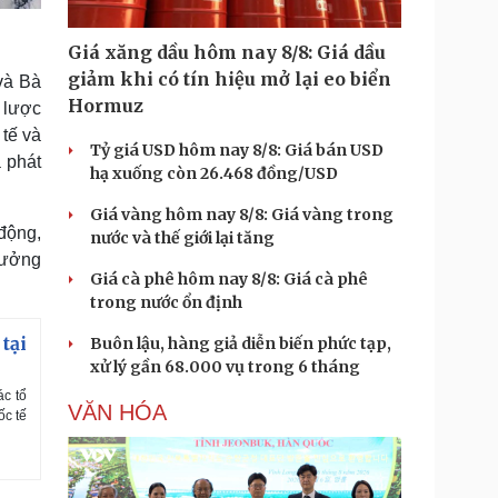
Giá xăng dầu hôm nay 8/8: Giá dầu
giảm khi có tín hiệu mở lại eo biển
và Bà
Hormuz
 lược
 tế và
Tỷ giá USD hôm nay 8/8: Giá bán USD
à phát
hạ xuống còn 26.468 đồng/USD
Giá vàng hôm nay 8/8: Giá vàng trong
 động,
nước và thế giới lại tăng
rưởng
Giá cà phê hôm nay 8/8: Giá cà phê
trong nước ổn định
tại
Buôn lậu, hàng giả diễn biến phức tạp,
xử lý gần 68.000 vụ trong 6 tháng
ác tổ
VĂN HÓA
ốc tế