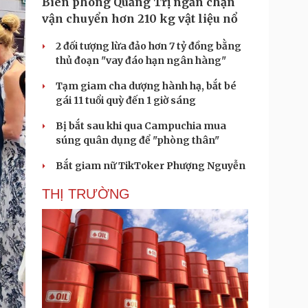
Biên phòng Quảng Trị ngăn chặn
vận chuyển hơn 210 kg vật liệu nổ
2 đối tượng lừa đảo hơn 7 tỷ đồng bằng
thủ đoạn "vay đáo hạn ngân hàng"
Tạm giam cha dượng hành hạ, bắt bé
gái 11 tuổi quỳ đến 1 giờ sáng
Bị bắt sau khi qua Campuchia mua
súng quân dụng để "phòng thân"
Bắt giam nữ TikToker Phượng Nguyễn
THỊ TRƯỜNG