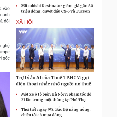
Mitsubishi Destinator giảm giá gần 80
a vào
triệu đồng, quyết đấu CX-5 và Tucson
doanh
à đổi
XÃ HỘI
 nghệ
urope
ời gốc
Trợ lý ảo AI của Thuế TP.HCM gọi
điện thoại nhắc nhở người nợ thuế
Một xe ô tô biển Hà Nội vi phạm tốc độ
21 lần trong một tháng tại Phú Thọ
Thời tiết ngày 9/8: Bắc Bộ nắng nóng,
chiều tối có mưa dông