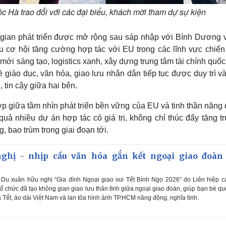
à trao đổi với các đại biểu, khách mời tham dự sự kiện
 gian phát triển được mở rộng sau sáp nhập với Bình Dương 
u cơ hội tăng cường hợp tác với EU trong các lĩnh vực chiến
ới sáng tạo, logistics xanh, xây dựng trung tâm tài chính quốc
 giáo dục, văn hóa, giao lưu nhân dân tiếp tục được duy trì v
 tin cậy giữa hai bên.
p giữa tầm nhìn phát triển bền vững của EU và tinh thần năng
quả nhiều dự án hợp tác có giá trị, không chỉ thúc đẩy tăng t
, bao trùm trong giai đoạn tới.
ghị - nhịp cầu văn hóa gắn kết ngoại giao đoàn 
Du xuân hữu nghị “Gia đình Ngoại giao vui Tết Bính Ngọ 2026” do Liên hiệp c
 chức đã tạo không gian giao lưu thân tình giữa ngoại giao đoàn, giúp bạn bè qu
 Tết, áo dài Việt Nam và lan tỏa hình ảnh TP.HCM năng động, nghĩa tình.