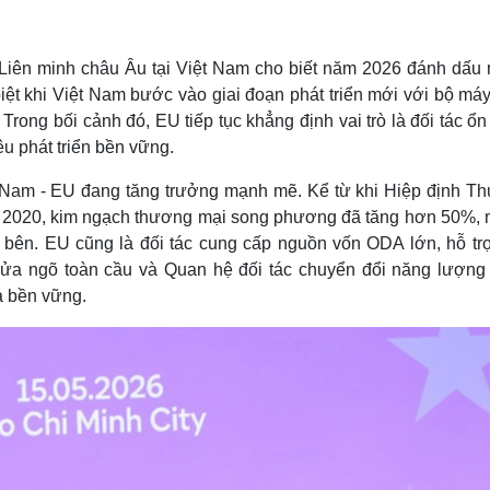
Lịch thi đấu bóng đá
Xe máy
Thế giới thể thao
Tư vấn
eSports
V
sứ Liên minh châu Âu tại Việt Nam cho biết năm 2026 đánh dấu 
Hậu trường
iệt khi Việt Nam bước vào giai đoạn phát triển mới với bộ má
Văn hóa
Giải trí
D
rong bối cảnh đó, EU tiếp tục khẳng định vai trò là đối tác ổn
êu phát triển bền vững.
Sân khấu - Điện ảnh
Nghệ sĩ
Văn học
Thời trang
ệt Nam - EU đang tăng trưởng mạnh mẽ. Kể từ khi Hiệp định T
Âm nhạc
Sao Việt
c
m 2020, kim ngạch thương mại song phương đã tăng hơn 50%, 
Di sản
 bên. EU cũng là đối tác cung cấp nguồn vốn ODA lớn, hỗ trợ
ửa ngõ toàn cầu và Quan hệ đối tác chuyển đổi năng lượng
à bền vững.