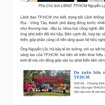
Phó Chủ tịch UBND TP.HCM Nguyễn Lộc H
Lãnh đạo TP.HCM cho biết, trong bối cảnh không
Rịa - Vũng Tàu, thành phố đang đứng trước nhiề
như thương mại - đầu tư, khoa học công nghệ, đổi m
ứng phó biến đổi khí hậu. Bên cạnh đó, hợp tác về
triển, góp phần củng cố nền tảng quan hệ hữu nghị,
Ông Nguyễn Lộc Hà bày tỏ tin tưởng, với sự kết hợ
sáng tạo của TP.HCM, hai bên sẽ triển khai hiệu 
kinh tế mà còn đóng góp vào sự phát triển bền vững
Du xuân hữu n
TP.HCM
VOV.VN - Chương trình 
chức hữu nghị TP.HCM tổ
hiểu sâu hơn về văn hóa