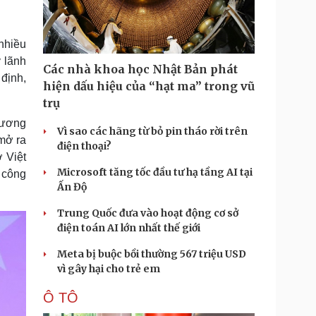
Doanh nghiệp 24h
Tin Công nghệ
Doanh nhân
Trải nghiệm
ì cộng đồng
Chuyển đổi số
nhiều
y lãnh
Các nhà khoa học Nhật Bản phát
u lịch
Podcast
 định,
hiện dấu hiệu của “hạt ma” trong vũ
Tư vấn
Câu chuyện thời sự
trụ
Săn Tour
Đọc truyện đêm khuya
hương
heck-in
Cửa sổ tình yêu
Vì sao các hãng từ bỏ pin tháo rời trên
mở ra
Kể chuyện cho bé
điện thoại?
Hạt giống tâm hồn
 Việt
Microsoft tăng tốc đầu tư hạ tầng AI tại
 công
Ấn Độ
Trung Quốc đưa vào hoạt động cơ sở
điện toán AI lớn nhất thế giới
Meta bị buộc bồi thường 567 triệu USD
vì gây hại cho trẻ em
Ô TÔ