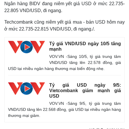
Ngân hàng BIDV đang niêm yết giá USD ở mức 22.735-
22.805 VND/USD, đi ngang.
Techcombank cũng niêm yết giá mua - bán USD hôm nay
ở mức 22.735-22.815 VND/USD, đi ngang./.
Tỷ giá VND/USD ngày 10/5 tăng
mạnh
VOV.VN -Sáng 10/5, tỷ giá trung tâm
VND/USD tăng lên 22.578 đồng, giá
USD tại nhiều ngân hàng thương mại biến động nhẹ.
Tỷ giá USD ngày 9/5:
Vietcombank giảm mạnh giá
USD
Thế giới
Multimedia
VOV.VN -Sáng 9/5, tỷ giá trung tâm
Quan sát
Video
VND/USD tăng lên 22.568 đồng, giá USD tại nhiều ngân hàng
Cuộc sống đó đây
Ảnh
thương mại giảm.
Hồ sơ
E-Magazine
Infographic