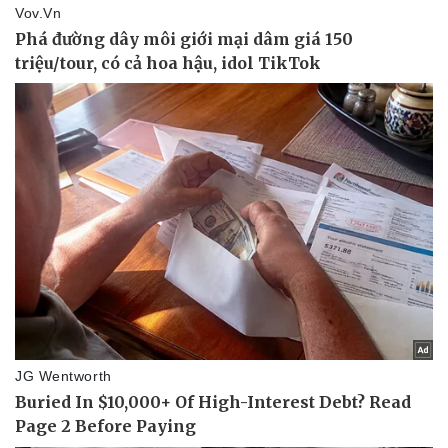
Pháp luật
Quân sự - Quốc phòng
Vụ án
Vũ khí
Tin nóng
Việt Nam
Tư vấn luật
Phân tích