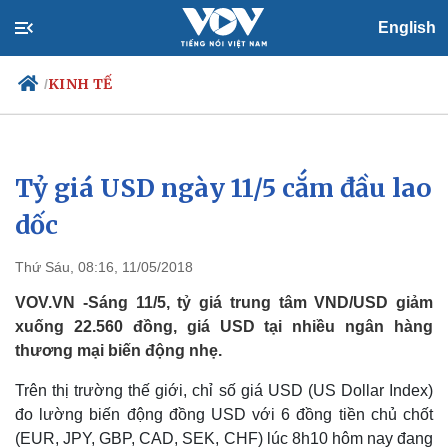
English
KINH TẾ
/
Tỷ giá USD ngày 11/5 cắm đầu lao
Chính trị
Xã hội
Đảng
Tin 24h
dốc
Tổ chức nhân sự
Dự báo thời tiết
Quốc hội
Giáo dục
Thứ Sáu, 08:16, 11/05/2018
Nhận diện sự thật
Dấu ấn VOV
Việc làm
VOV.VN -Sáng 11/5, tỷ giá trung tâm VND/USD giảm
Biển đảo
xuống 22.560 đồng, giá USD tại nhiều ngân hàng
thương mại biến động nhẹ.
Trên thị trường thế giới, chỉ số giá USD (US Dollar Index)
đo lường biến động đồng USD với 6 đồng tiền chủ chốt
(EUR, JPY, GBP, CAD, SEK, CHF) lúc 8h10 hôm nay đang