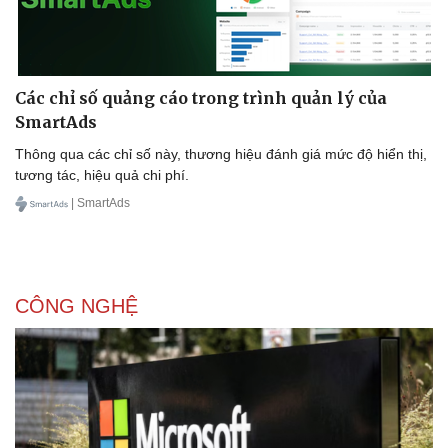
Sức khỏe
Đời sống
Các chỉ số quảng cáo trong trình quản lý của
Dinh dưỡng - món ngon
Nhà đẹp
SmartAds
Cây thuốc
Blog
Sản phụ khoa
Tình yêu - Gia đình
Thông qua các chỉ số này, thương hiệu đánh giá mức độ hiển thị,
Nhi khoa
tương tác, hiệu quả chi phí.
Nam khoa
| SmartAds
Làm đẹp - giảm cân
Phòng mạch online
Ăn sạch sống khỏe
CÔNG NGHỆ