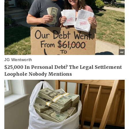
Thể thao
Ô tô - Xe máy
Bóng đá
Ô tô
Lịch thi đấu bóng đá
Xe máy
Thế giới thể thao
Tư vấn
eSports
Hậu trường