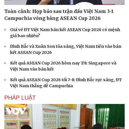
check-in
Cửa sổ tình yêu
Toàn cảnh: Họp báo sau trận đấu Việt Nam 3-1
Kể chuyện cho bé
Hạt giống tâm hồn
Campuchia vòng bảng ASEAN Cup 2026
Giá vé ĐT Việt Nam bán kết ASEAN Cup 2026 có mệnh
giá bao nhiêu?
Đình Bắc và Xuân Son tỏa sáng, Việt Nam tiến vào bán
kết ASEAN Cup 2026
Kết quả ASEAN Cup 2026 hôm nay 7/8: Singapore và
Việt Nam vào bán kết
Kết quả ASEAN Cup 2026 tối 7-8: Đình Bắc rực sáng, ĐT
Việt Nam thắng dễ Campuchia
PHÁP LUẬT