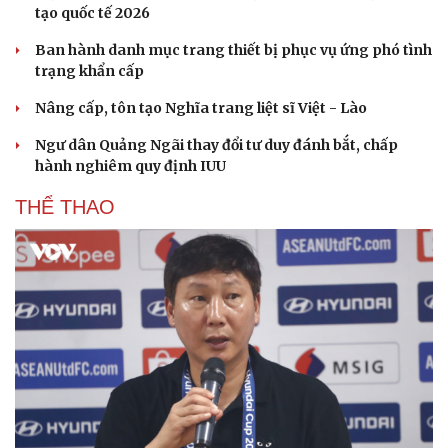
tạo quốc tế 2026
Ban hành danh mục trang thiết bị phục vụ ứng phó tình
trạng khẩn cấp
Nâng cấp, tôn tạo Nghĩa trang liệt sĩ Việt - Lào
Ngư dân Quảng Ngãi thay đổi tư duy đánh bắt, chấp
hành nghiêm quy định IUU
THỂ THAO
Du lịch
Podcast
Tư vấn
Câu chuyện thời sự
Săn Tour
Đọc truyện đêm khuya