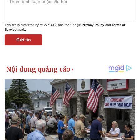
Kinh tế
Thị trường
Bất động sản
Giá vàng
Khởi nghiệp
Tiêu dùng
This site is protected by reCAPTCHA and the Google
Privacy Policy
and
Terms of
Tỷ giá
Service
apply.
Chứng khoán
Gửi tin
Giá cà phê