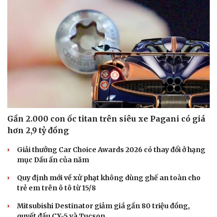
Gần 2.000 con ốc titan trên siêu xe Pagani có giá
hơn 2,9 tỷ đồng
Văn hóa
Giải trí
Sân khấu - Điện ảnh
Nghệ sĩ
Giải thưởng Car Choice Awards 2026 có thay đổi ở hạng
Văn học
Thời trang
mục Dấu ấn của năm
Âm nhạc
Sao Việt
Quy định mới về xử phạt không dùng ghế an toàn cho
Di sản
trẻ em trên ô tô từ 15/8
Mitsubishi Destinator giảm giá gần 80 triệu đồng,
quyết đấu CX-5 và Tucson