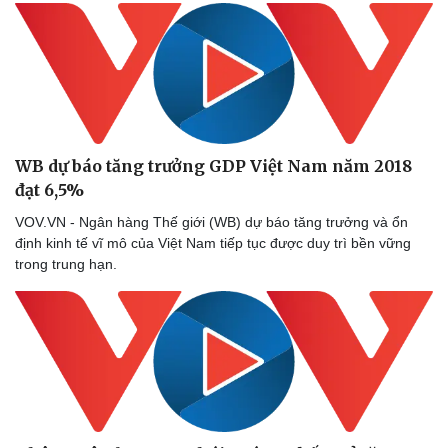
Sức khỏe
Đời sống
WB dự báo tăng trưởng GDP Việt Nam năm 2018
Dinh dưỡng - món ngon
Nhà đẹp
đạt 6,5%
Cây thuốc
Blog
Sản phụ khoa
Tình yêu - Gia đình
VOV.VN - Ngân hàng Thế giới (WB) dự báo tăng trưởng và ổn
Nhi khoa
định kinh tế vĩ mô của Việt Nam tiếp tục được duy trì bền vững
Nam khoa
trong trung hạn.
Làm đẹp - giảm cân
Phòng mạch online
Ăn sạch sống khỏe