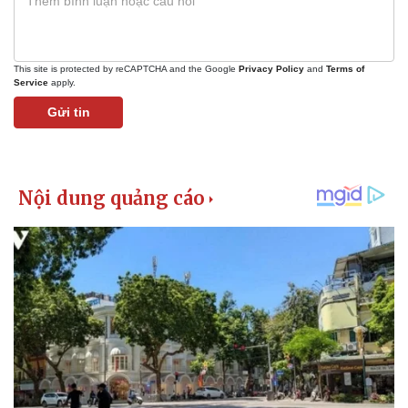
This site is protected by reCAPTCHA and the Google
Privacy Policy
and
Terms of
Service
apply.
Gửi tin