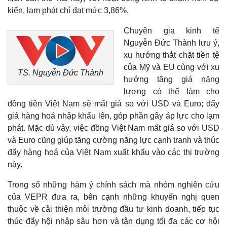
kiến, lạm phát chỉ đạt mức 3,86%.
Chuyên gia kinh tế
Nguyễn Đức Thành lưu ý,
xu hướng thắt chặt tiền tệ
của Mỹ và EU cùng với xu
TS. Nguyễn Đức Thành
hướng tăng giá năng
lượng có thể làm cho
đồng tiền Việt Nam sẽ mất giá so với USD và Euro; đẩy
giá hàng hoá nhập khẩu lên, góp phần gây áp lực cho lạm
phát. Mặc dù vậy, việc đồng Việt Nam mất giá so với USD
và Euro cũng giúp tăng cường năng lực cạnh tranh và thúc
Thế giới
Multimedia
đẩy hàng hoá của Việt Nam xuất khẩu vào các thị trường
Quan sát
Video
này.
Cuộc sống đó đây
Ảnh
Hồ sơ
E-Magazine
Trong số những hàm ý chính sách mà nhóm nghiên cứu
Infographic
của VEPR đưa ra, bên cạnh những khuyến nghị quen
thuộc về cải thiện môi trường đầu tư kinh doanh, tiếp tục
thúc đẩy hội nhập sâu hơn và tận dụng tối đa các cơ hội