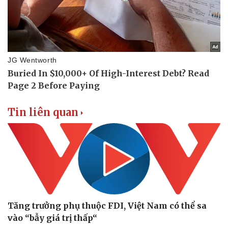
Doanh nghiệp
Công nghệ
Thông tin doanh nghiệp
Sành điệu
Doanh nghiệp 24h
Tin Công nghệ
Doanh nhân
Trải nghiệm
Vì cộng đồng
Chuyển đổi số
Tin liên quan
Tăng trưởng phụ thuộc FDI, Việt Nam có thể sa
vào “bẫy giá trị thấp“