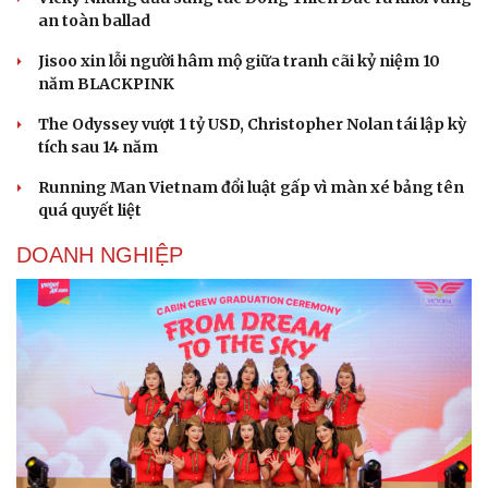
an toàn ballad
Jisoo xin lỗi người hâm mộ giữa tranh cãi kỷ niệm 10
năm BLACKPINK
The Odyssey vượt 1 tỷ USD, Christopher Nolan tái lập kỳ
tích sau 14 năm
Running Man Vietnam đổi luật gấp vì màn xé bảng tên
quá quyết liệt
DOANH NGHIỆP