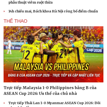
phẫu thuật viêm ruột thừa
14h chiều mai, Bách khoa Hà Nội công bố điểm chuẩn
THỂ THAO
Du lịch
Podcast
Trực tiếp Malaysia 1-0 Philippines bảng B của
Tư vấn
Câu chuyện thời sự
ASEAN Cup 2026: Ưu thế của chủ nhà
Săn Tour
Đọc truyện đêm khuya
check-in
Cửa sổ tình yêu
Trực tiếp Thái Lan 1-0 Myanmar ASEAN Cup 2026: Đôi
Kể chuyện cho bé