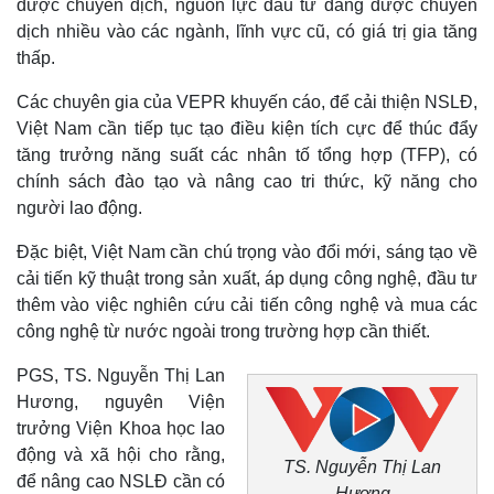
được chuyển dịch, nguồn lực đầu tư đang được chuyển
dịch nhiều vào các ngành, lĩnh vực cũ, có giá trị gia tăng
thấp.
Các chuyên gia của VEPR khuyến cáo, để cải thiện NSLĐ,
Việt Nam cần tiếp tục tạo điều kiện tích cực để thúc đẩy
tăng trưởng năng suất các nhân tố tổng hợp (TFP), có
chính sách đào tạo và nâng cao tri thức, kỹ năng cho
người lao động.
Đặc biệt, Việt Nam cần chú trọng vào đổi mới, sáng tạo về
cải tiến kỹ thuật trong sản xuất, áp dụng công nghệ, đầu tư
thêm vào việc nghiên cứu cải tiến công nghệ và mua các
công nghệ từ nước ngoài trong trường hợp cần thiết.
PGS, TS. Nguyễn Thị Lan
Kinh tế
Thị trường
Hương, nguyên Viện
Bất động sản
Giá vàng
trưởng Viện Khoa học lao
Khởi nghiệp
Tiêu dùng
động và xã hội cho rằng,
Tỷ giá
TS. Nguyễn Thị Lan
để nâng cao NSLĐ cần có
Chứng khoán
Hương