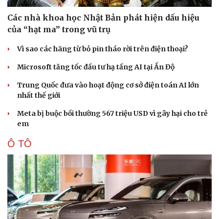
Các nhà khoa học Nhật Bản phát hiện dấu hiệu
của “hạt ma” trong vũ trụ
Vì sao các hãng từ bỏ pin tháo rời trên điện thoại?
Microsoft tăng tốc đầu tư hạ tầng AI tại Ấn Độ
Trung Quốc đưa vào hoạt động cơ sở điện toán AI lớn
nhất thế giới
Meta bị buộc bồi thường 567 triệu USD vì gây hại cho trẻ
em
Ô TÔ
Văn hóa
Giải trí
Sân khấu - Điện ảnh
Nghệ sĩ
Văn học
Thời trang
Âm nhạc
Sao Việt
Di sản