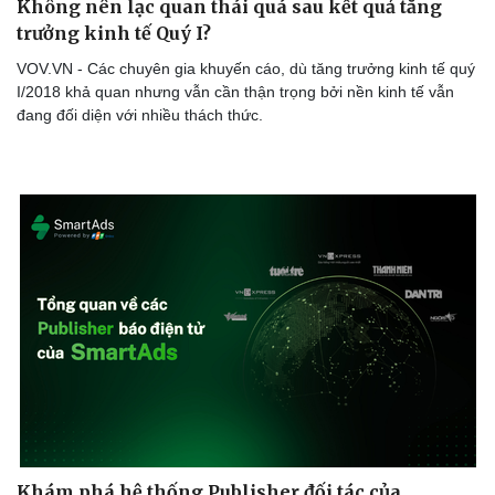
Không nên lạc quan thái quá sau kết quả tăng
trưởng kinh tế Quý I?
VOV.VN - Các chuyên gia khuyến cáo, dù tăng trưởng kinh tế quý
I/2018 khả quan nhưng vẫn cần thận trọng bởi nền kinh tế vẫn
đang đối diện với nhiều thách thức.
Khám phá hệ thống Publisher đối tác của