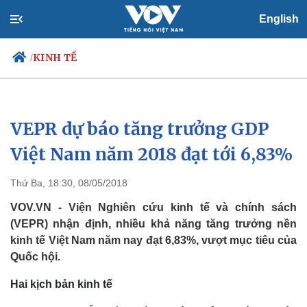
English
KINH TẾ
/
VEPR dự báo tăng trưởng GDP
Chính trị
Xã hội
Đảng
Tin 24h
Việt Nam năm 2018 đạt tới 6,83%
Tổ chức nhân sự
Dự báo thời tiết
Quốc hội
Giáo dục
Thứ Ba, 18:30, 08/05/2018
Nhận diện sự thật
Dấu ấn VOV
Việc làm
VOV.VN - Viện Nghiên cứu kinh tế và chính sách
Biển đảo
(VEPR) nhận định, nhiều khả năng tăng trưởng nền
kinh tế Việt Nam năm nay đạt 6,83%, vượt mục tiêu của
Quốc hội.
Hai kịch bản kinh tế