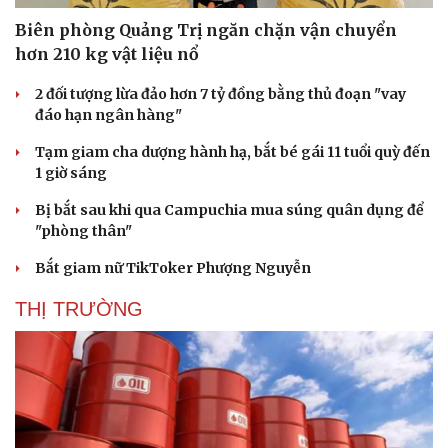
Biên phòng Quảng Trị ngăn chặn vận chuyển
hơn 210 kg vật liệu nổ
2 đối tượng lừa đảo hơn 7 tỷ đồng bằng thủ đoạn "vay
đáo hạn ngân hàng"
Tạm giam cha dượng hành hạ, bắt bé gái 11 tuổi quỳ đến
1 giờ sáng
Bị bắt sau khi qua Campuchia mua súng quân dụng để
"phòng thân"
Bắt giam nữ TikToker Phượng Nguyễn
THỊ TRƯỜNG