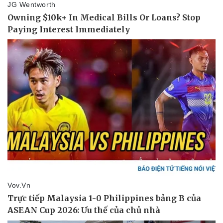
Thể thao
Ô tô - Xe máy
Bóng đá
Ô tô
Lịch thi đấu bóng đá
Xe máy
Thế giới thể thao
Tư vấn
eSports
Hậu trường