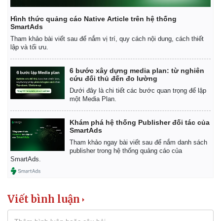
Vụ án
Vũ khí
Tin nóng
Việt Nam
Hình thức quảng cáo Native Article trên hệ thống
Tư vấn luật
Phân tích
SmartAds
Tham khảo bài viết sau để nắm vị trí, quy cách nội dung, cách thiết
lập và tối ưu.
6 bước xây dựng media plan: từ nghiên
cứu đối thủ đến đo lường
Dưới đây là chi tiết các bước quan trọng để lập
một Media Plan.
Khám phá hệ thống Publisher đối tác của
SmartAds
Tham khảo ngay bài viết sau để nắm danh sách
publisher trong hệ thống quảng cáo của
SmartAds.
Viết bình luận