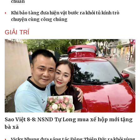
chuẩn
Khi bảo tàng đưa hiện vật bước ra khỏi tủ kính trò
chuyện cùng công chúng
GIẢI TRÍ
Sao Việt 8-8: NSND Tự Long mua xế hộp mới tặng
bà xã
Vicky Nhung đưa sáng tác Đông Thiên Đức ra khỏi vùng