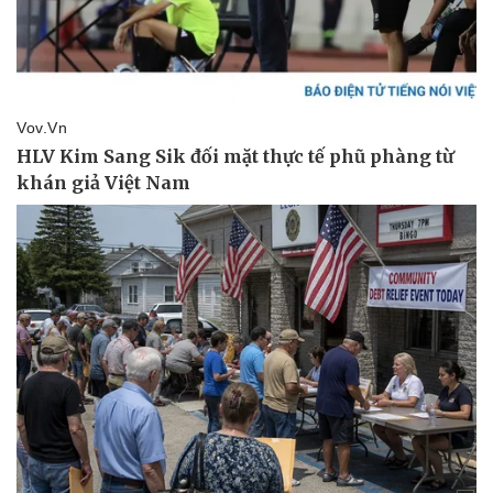
Kinh tế
Thị trường
Bất động sản
Giá vàng
Khởi nghiệp
Tiêu dùng
Tỷ giá
Chứng khoán
Giá cà phê