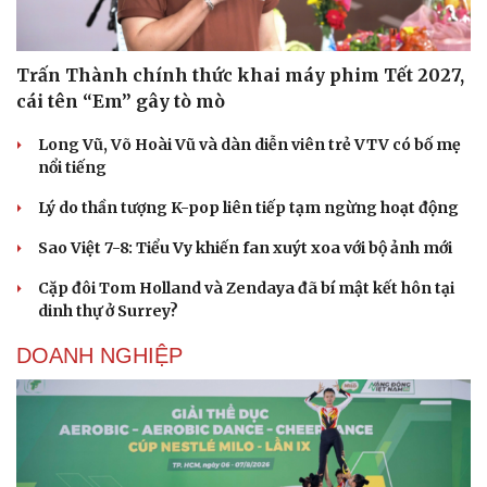
Trấn Thành chính thức khai máy phim Tết 2027,
cái tên “Em” gây tò mò
Long Vũ, Võ Hoài Vũ và dàn diễn viên trẻ VTV có bố mẹ
nổi tiếng
Lý do thần tượng K-pop liên tiếp tạm ngừng hoạt động
Sao Việt 7-8: Tiểu Vy khiến fan xuýt xoa với bộ ảnh mới
Cặp đôi Tom Holland và Zendaya đã bí mật kết hôn tại
dinh thự ở Surrey?
DOANH NGHIỆP