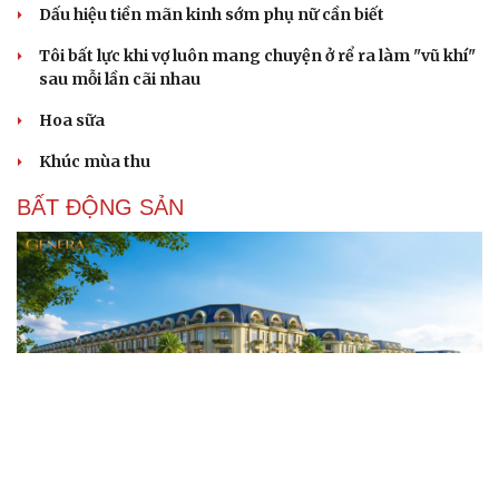
Dấu hiệu tiền mãn kinh sớm phụ nữ cần biết
Tôi bất lực khi vợ luôn mang chuyện ở rể ra làm "vũ khí"
sau mỗi lần cãi nhau
Hoa sữa
Khúc mùa thu
BẤT ĐỘNG SẢN