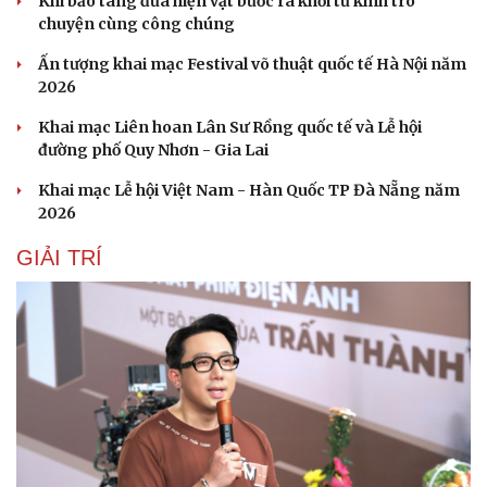
Khi bảo tàng đưa hiện vật bước ra khỏi tủ kính trò
chuyện cùng công chúng
Ấn tượng khai mạc Festival võ thuật quốc tế Hà Nội năm
Du lịch
Podcast
2026
Tư vấn
Câu chuyện thời sự
Khai mạc Liên hoan Lân Sư Rồng quốc tế và Lễ hội
Săn Tour
Đọc truyện đêm khuya
đường phố Quy Nhơn - Gia Lai
check-in
Cửa sổ tình yêu
Kể chuyện cho bé
Khai mạc Lễ hội Việt Nam - Hàn Quốc TP Đà Nẵng năm
Hạt giống tâm hồn
2026
GIẢI TRÍ