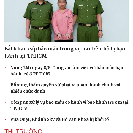
Văn hóa
Giải trí
Bắt khẩn cấp bảo mẫu trong vụ hai trẻ nhỏ bị bạo
Sân khấu - Điện ảnh
Nghệ sĩ
hành tại TP.HCM
Văn học
Thời trang
Âm nhạc
Sao Việt
Nóng 24h ngày 8/8: Công an làm việc với bảo mẫu bạo
Di sản
hành trẻ ở TP.HCM
Bổ sung thẩm quyền xử phạt vi phạm hành chính với
nhiều chức danh
Công an xử lý vụ bảo mẫu có hành vi bạo hành trẻ em tại
TP.HCM
Vua Quạt, Khánh Sky và Hồ Văn Khoa bị khởi tố
THỊ TRƯỜNG