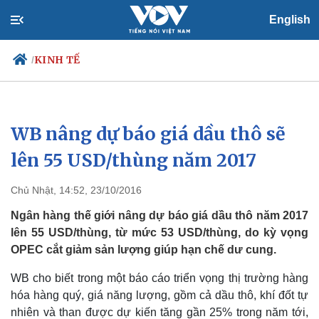
English
KINH TẾ
/
WB nâng dự báo giá dầu thô sẽ
Chính trị
Xã hội
Đảng
Tin 24h
lên 55 USD/thùng năm 2017
Tổ chức nhân sự
Dự báo thời tiết
Quốc hội
Giáo dục
Chủ Nhật, 14:52, 23/10/2016
Nhận diện sự thật
Dấu ấn VOV
Việc làm
Ngân hàng thế giới nâng dự báo giá dầu thô năm 2017
Biển đảo
lên 55 USD/thùng, từ mức 53 USD/thùng, do kỳ vọng
OPEC cắt giảm sản lượng giúp hạn chế dư cung.
WB cho biết trong một báo cáo triển vọng thị trường hàng
hóa hàng quý, giá năng lượng, gồm cả dầu thô, khí đốt tự
nhiên và than được dự kiến tăng gần 25% trong năm tới,