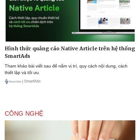
Hình thức quảng cáo Native Article trên hệ thống
SmartAds
Tham khảo bài viết sau để nắm vị trí, quy cách nội dung, cách
thiết lập và tối ưu.
Doanh nghiệp
Công nghệ
| SmartAds
Thông tin doanh nghiệp
Sành điệu
Doanh nghiệp 24h
Tin Công nghệ
Doanh nhân
Trải nghiệm
Vì cộng đồng
Chuyển đổi số
CÔNG NGHỆ