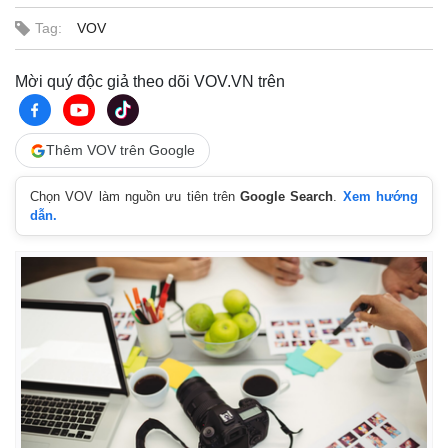
Tag:
VOV
Mời quý độc giả theo dõi VOV.VN trên
Thế giới
Multimedia
Thêm VOV trên Google
Quan sát
Video
Cuộc sống đó đây
Ảnh
Chọn VOV làm nguồn ưu tiên trên
Google Search
.
Xem hướng
Hồ sơ
E-Magazine
dẫn.
Infographic