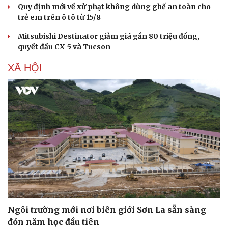
Quy định mới về xử phạt không dùng ghế an toàn cho
trẻ em trên ô tô từ 15/8
Mitsubishi Destinator giảm giá gần 80 triệu đồng,
quyết đấu CX-5 và Tucson
XÃ HỘI
Sức khỏe
Đời sống
Dinh dưỡng - món ngon
Nhà đẹp
Cây thuốc
Blog
Sản phụ khoa
Tình yêu - Gia đình
Nhi khoa
Nam khoa
Làm đẹp - giảm cân
Phòng mạch online
Ăn sạch sống khỏe
Ngôi trường mới nơi biên giới Sơn La sẵn sàng
đón năm học đầu tiên