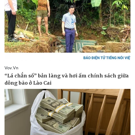
Vụ án
Vũ khí
Tin nóng
Việt Nam
Tư vấn luật
Phân tích