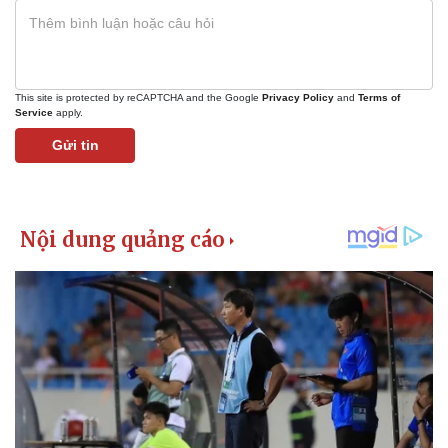
This site is protected by reCAPTCHA and the Google
Privacy Policy
and
Terms of
Service
apply.
Gửi tin