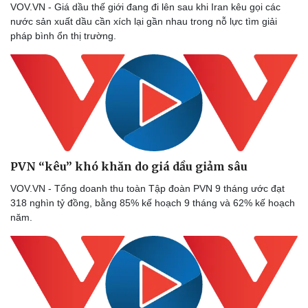
VOV.VN - Giá dầu thế giới đang đi lên sau khi Iran kêu gọi các
nước sản xuất dầu cần xích lại gần nhau trong nỗ lực tìm giải
pháp bình ổn thị trường.
PVN “kêu” khó khăn do giá dầu giảm sâu
VOV.VN - Tổng doanh thu toàn Tập đoàn PVN 9 tháng ước đạt
318 nghìn tỷ đồng, bằng 85% kế hoạch 9 tháng và 62% kế hoạch
năm.
Thể thao
Ô tô - Xe máy
Bóng đá
Ô tô
Lịch thi đấu bóng đá
Xe máy
Thế giới thể thao
Tư vấn
eSports
Hậu trường