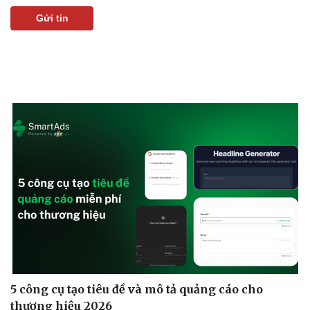
Gửi tin
Sức khỏe
Đời sống
Dinh dưỡng - món ngon
Nhà đẹp
Cây thuốc
Blog
Sản phụ khoa
Tình yêu - Gia đình
Nhi khoa
Nam khoa
Làm đẹp - giảm cân
Phòng mạch online
Ăn sạch sống khỏe
5 công cụ tạo tiêu đề và mô tả quảng cáo cho
thương hiệu 2026