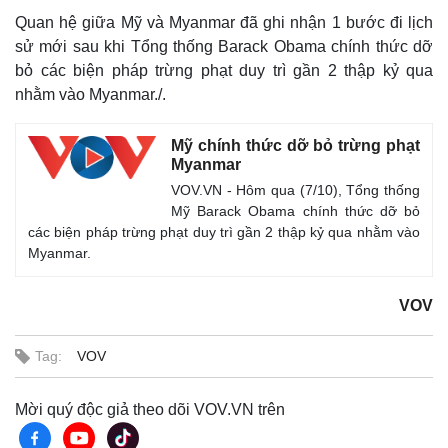
Quan hệ giữa Mỹ và Myanmar đã ghi nhận 1 bước đi lịch
sử mới sau khi Tổng thống Barack Obama chính thức dỡ
bỏ các biện pháp trừng phạt duy trì gần 2 thập kỷ qua
nhằm vào Myanmar./.
Mỹ chính thức dỡ bỏ trừng phạt
Myanmar
Thể thao
Ô tô - Xe máy
VOV.VN - Hôm qua (7/10), Tổng thống
Bóng đá
Ô tô
Mỹ Barack Obama chính thức dỡ bỏ
Lịch thi đấu bóng đá
Xe máy
các biện pháp trừng phạt duy trì gần 2 thập kỷ qua nhằm vào
Thế giới thể thao
Tư vấn
Myanmar.
eSports
Hậu trường
VOV
Tag:
VOV
Mời quý độc giả theo dõi VOV.VN trên