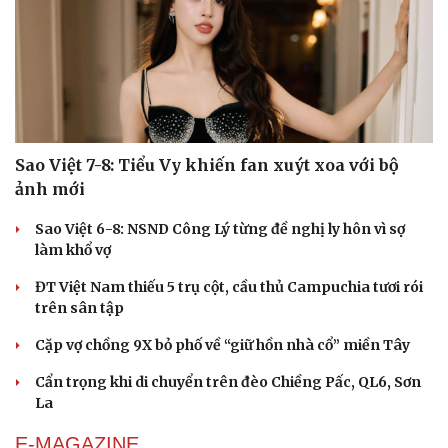
Sao Việt 7-8: Tiểu Vy khiến fan xuýt xoa với bộ
ảnh mới
Du lịch
Podcast
Sao Việt 6-8: NSND Công Lý từng đề nghị ly hôn vì sợ
Tư vấn
Câu chuyện thời sự
làm khổ vợ
Săn Tour
Đọc truyện đêm khuya
ĐT Việt Nam thiếu 5 trụ cột, cầu thủ Campuchia tươi rói
check-in
Cửa sổ tình yêu
trên sân tập
Kể chuyện cho bé
Hạt giống tâm hồn
Cặp vợ chồng 9X bỏ phố về “giữ hồn nhà cổ” miền Tây
Cẩn trọng khi di chuyển trên đèo Chiềng Pấc, QL6, Sơn
La
E-MAGAZINE