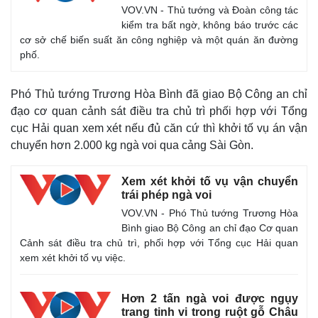
VOV.VN - Thủ tướng và Đoàn công tác
Quan sát
Video
kiểm tra bất ngờ, không báo trước các
Cuộc sống đó đây
Ảnh
cơ sở chế biến suất ăn công nghiệp và một quán ăn đường
Hồ sơ
E-Magazine
phố.
Infographic
Phó Thủ tướng Trương Hòa Bình đã giao Bộ Công an chỉ
đạo cơ quan cảnh sát điều tra chủ trì phối hợp với Tổng
cục Hải quan xem xét nếu đủ căn cứ thì khởi tố vụ án vận
chuyển hơn 2.000 kg ngà voi qua cảng Sài Gòn.
Xem xét khởi tố vụ vận chuyển
trái phép ngà voi
VOV.VN - Phó Thủ tướng Trương Hòa
Bình giao Bộ Công an chỉ đạo Cơ quan
Cảnh sát điều tra chủ trì, phối hợp với Tổng cục Hải quan
xem xét khởi tố vụ việc.
Hơn 2 tấn ngà voi được ngụy
trang tinh vi trong ruột gỗ Châu