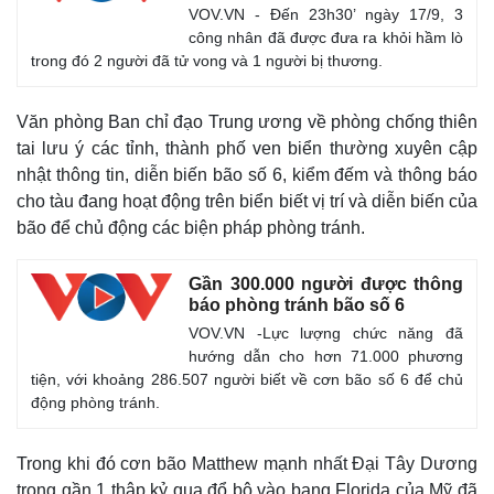
VOV.VN - Đến 23h30’ ngày 17/9, 3
công nhân đã được đưa ra khỏi hầm lò
trong đó 2 người đã tử vong và 1 người bị thương.
Văn phòng Ban chỉ đạo Trung ương về phòng chống thiên
tai lưu ý các tỉnh, thành phố ven biển thường xuyên cập
nhật thông tin, diễn biến bão số 6, kiểm đếm và thông báo
cho tàu đang hoạt động trên biển biết vị trí và diễn biến của
bão để chủ động các biện pháp phòng tránh.
Gần 300.000 người được thông
báo phòng tránh bão số 6
VOV.VN -Lực lượng chức năng đã
hướng dẫn cho hơn 71.000 phương
tiện, với khoảng 286.507 người biết về cơn bão số 6 để chủ
động phòng tránh.
Trong khi đó cơn bão Matthew
mạnh nhất Đại Tây Dương
Pháp luật
Quân sự - Quốc phòng
trong gần 1 thập kỷ qua đổ bộ vào bang Florida của Mỹ đã