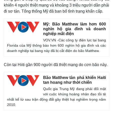
Vụ án
Vũ khí
khiến 4 người thiệt mạng và khoảng 3 triệu người dân phải
Tin nóng
Việt Nam
đi sơ tán. Tổng thống Mỹ đã ban bố tình trạng khẩn cấp.
Tư vấn luật
Phân tích
Mỹ: Bão Matthew làm hơn 600
nghìn hộ gia đình và doanh
nghiệp mất điện
VOV.VN -Các công ty điện lực tại bang
Florida của Mỹ thông báo hơn 600 nghìn hộ gia đình và các
doanh nghiệp tại bang này đã bị cắt điện do bão Matthew.
Còn tại Hiiti gần 900 người đã thiệt mạng do cơn bão này.
Bão Matthew tàn phá khiến Haiti
tan hoang như thời chiến
Quốc gia Trung Mỹ đang phải đối mặt
với cuộc khủng hoảng nhân đạo tồi tệ
nhất kể từ sau trận động đất gây thiệt hại nghiêm trọng năm
2010.