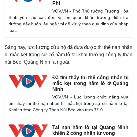
Phi
VOV.VN - Phó Thủ tướng Trương Hòa
Bình yêu cầu các đơn vị liên quan khẩn trương điều tra
đường dây buôn lậu ngà voi để xử lý theo quy định của pháp
luật.
Sáng nay, lực lượng cứu hộ đã đưa được thi thể nạn nhân
bị mắc kẹt trong sự cố hầm lò tại khai trường công ty than
núi Béo, Quảng Ninh ra ngoài.
Kinh tế
Thị trường
Bất động sản
Giá vàng
Khởi nghiệp
Tiêu dùng
Đã tìm thấy thi thể công nhân bị
Tỷ giá
mắc kẹt trong hầm lò ở Quảng
Ninh
Chứng khoán
Giá cà phê
VOV.VN - Lực lượng chức năng vừa
tìm thấy thi thể nạn nhân bị mắc kẹt trong sự cố hầm lò tại
Khai trường Công ty Than Núi Béo vào trưa 7/10.
Tai nạn hầm lò tại Quảng Ninh
khiến 2 công nhân tử vong