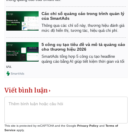
Doanh nghiệp 24h
Tin Công nghệ
Doanh nhân
Trải nghiệm
Vì cộng đồng
Chuyển đổi số
Các chỉ số quảng cáo trong trình quản lý
của SmartAds
Thông qua các chỉ số này, thương hiệu đánh giá
mức độ hiển thị, tương tác, hiệu quả chi phí.
5 công cụ tạo tiêu đề và mô tả quảng cáo
cho thương hiệu 2026
SmartAds tổng hợp 5 công cụ tạo headline
quảng cáo bằng AI giúp tiết kiệm thời gian và tối
ưu.
Viết bình luận
This site is protected by reCAPTCHA and the Google
Privacy Policy
and
Terms of
Service
apply.