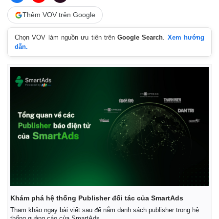
Thêm VOV trên Google
Chọn VOV làm nguồn ưu tiên trên
Google Search
.
Xem hướng
dẫn.
Doanh nghiệp
Công nghệ
Khám phá hệ thống Publisher đối tác của SmartAds
Tham khảo ngay bài viết sau để nắm danh sách publisher trong hệ
Thông tin doanh nghiệp
Sành điệu
thống quảng cáo của SmartAds.