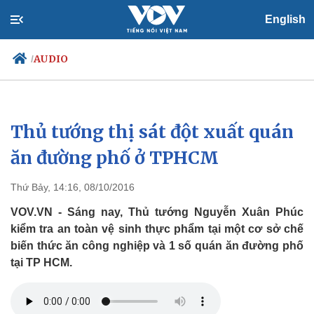
English
AUDIO
/
Thủ tướng thị sát đột xuất quán
Chính trị
Xã hội
Đảng
Tin 24h
ăn đường phố ở TPHCM
Tổ chức nhân sự
Dự báo thời tiết
Quốc hội
Giáo dục
Thứ Bảy, 14:16, 08/10/2016
Nhận diện sự thật
Dấu ấn VOV
Việc làm
VOV.VN - Sáng nay, Thủ tướng Nguyễn Xuân Phúc
Biển đảo
kiểm tra an toàn vệ sinh thực phẩm tại một cơ sở chế
biến thức ăn công nghiệp và 1 số quán ăn đường phố
tại TP HCM.