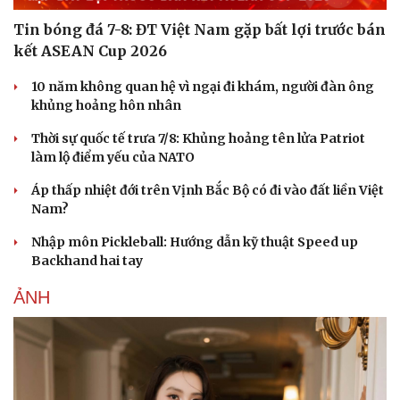
Văn hóa
Giải trí
Tin bóng đá 7-8: ĐT Việt Nam gặp bất lợi trước bán
Sân khấu - Điện ảnh
Nghệ sĩ
kết ASEAN Cup 2026
Văn học
Thời trang
Âm nhạc
Sao Việt
10 năm không quan hệ vì ngại đi khám, người đàn ông
Di sản
khủng hoảng hôn nhân
Thời sự quốc tế trưa 7/8: Khủng hoảng tên lửa Patriot
làm lộ điểm yếu của NATO
Áp thấp nhiệt đới trên Vịnh Bắc Bộ có đi vào đất liền Việt
Nam?
Nhập môn Pickleball: Hướng dẫn kỹ thuật Speed up
Backhand hai tay
ẢNH