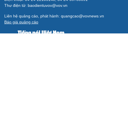
Thư điện tử: baodientuvov@vov.vn
Liên hệ quảng cáo, phát hành: quangcao@vovnews.vn
Báo giá quảng cáo
Báo in
xuất bản thứ Năm hàng tuần
Tổng Biên tập: NGÔ THIỆU PHONG
Phó Tổng Biên tập: Phạm Công Hân, Đặng Thị Khanh, Giang
Trung Sơn, Nguyễn Tuyết Yến
Cơ quan chủ quản: ĐÀI TIẾNG NÓI VIỆT NAM
Không được sao chép lại bất kỳ thông tin nào từ website này khi
chưa có sự đồng ý bằng văn bản của Báo Điện tử Tiếng nói Việt