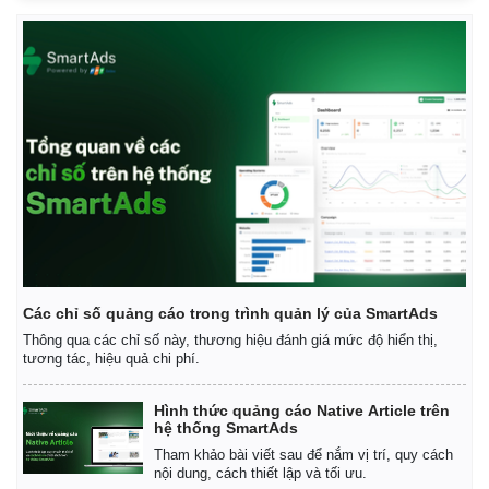
Pháp luật
Quân sự - Quốc phòng
Vụ án
Vũ khí
Tin nóng
Việt Nam
Tư vấn luật
Phân tích
Các chỉ số quảng cáo trong trình quản lý của SmartAds
Thông qua các chỉ số này, thương hiệu đánh giá mức độ hiển thị,
tương tác, hiệu quả chi phí.
Hình thức quảng cáo Native Article trên
hệ thống SmartAds
Tham khảo bài viết sau để nắm vị trí, quy cách
nội dung, cách thiết lập và tối ưu.