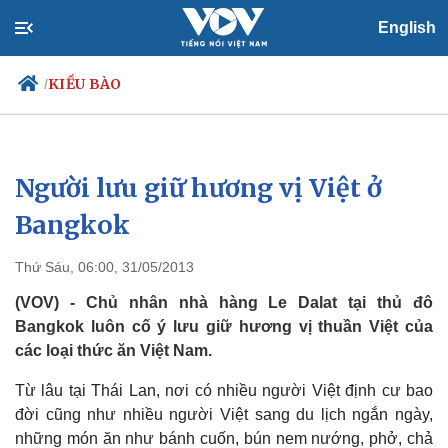
English
KIỀU BÀO
/
Người lưu giữ hương vị Việt ở
Chính trị
Xã hội
Đảng
Tin 24h
Bangkok
Tổ chức nhân sự
Dự báo thời tiết
Quốc hội
Giáo dục
Thứ Sáu, 06:00, 31/05/2013
Nhận diện sự thật
Dấu ấn VOV
Việc làm
(VOV) - Chủ nhân nhà hàng Le Dalat tại thủ đô
Biển đảo
Bangkok luôn cố ý lưu giữ hương vị thuần Việt của
các loại thức ăn Việt Nam.
Từ lâu tại Thái Lan, nơi có nhiều người Việt định cư bao
đời cũng như nhiều người Việt sang du lịch ngắn ngày,
những món ăn như bánh cuốn, bún nem nướng, phở, chả