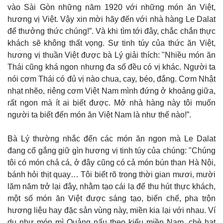
vào Sài Gòn những năm 1920 với những món ăn Việt,
hương vị Việt. Vậy xin mời hãy đến với nhà hàng Le Dalat
để thưởng thức chúng!”. Và khi tìm tới đây, chắc chắn thực
khách sẽ không thất vọng. Sự tinh túy của thức ăn Việt,
hương vị thuần Việt được bà Lý giải thích: "Nhiều món ăn
Thái cũng khá ngon nhưng đa số đều có vị khác. Người ta
nói cơm Thái có đủ vị nào chua, cay, béo, đắng. Cơm Nhật
nhạt nhẽo, riêng cơm Việt Nam mình đứng ở khoảng giữa,
Kinh tế
Thị trường
rất ngon mà ít ai biết được. Mở nhà hàng này tôi muốn
Bất động sản
Giá vàng
người ta biết đến món ăn Việt Nam là như thế nào!”.
Khởi nghiệp
Tiêu dùng
Tỷ giá
Bà Lý thường nhắc đến các món ăn ngon mà Le Dalat
Chứng khoán
Giá cà phê
đang cố gắng giữ gìn hương vị tinh túy của chúng: "Chúng
tôi có món chả cá, ở đây cũng có cả món bún than Hà Nội,
bánh hỏi thịt quay… Tôi biết rõ trong thời gian mươi, mười
lăm năm trở lại đây, nhằm tạo cái lạ để thu hút thực khách,
một số món ăn Việt được sáng tạo, biến chế, pha trộn
hương liệu hay đặc sản vùng này, miền kia lại với nhau. Ví
dụ như món mì Quảng nấu theo kiểu miền Nam, chè hạt