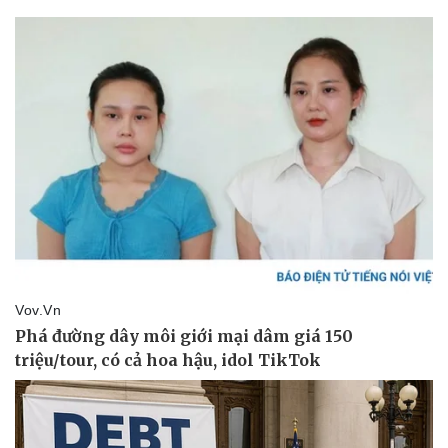
Thể thao
Ô tô - Xe máy
Bóng đá
Ô tô
Lịch thi đấu bóng đá
Xe máy
Thế giới thể thao
Tư vấn
eSports
Hậu trường