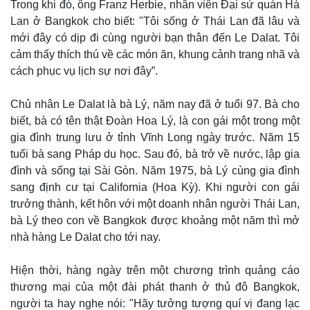
Trong khi đó, ông Franz Herbie, nhân viên Đại sứ quán Hà
Lan ở Bangkok cho biết: "Tôi sống ở Thái Lan đã lâu và
mới đây có dịp đi cùng người bạn thân đến Le Dalat. Tôi
cảm thấy thích thú về các món ăn, khung cảnh trang nhã và
cách phục vụ lịch sự nơi đây”.
Chủ nhân Le Dalat là bà Lý, năm nay đã ở tuổi 97. Bà cho
biết, bà có tên thật Đoàn Hoa Lý, là con gái một trong một
gia đình trung lưu ở tỉnh Vĩnh Long ngày trước. Năm 15
tuổi bà sang Pháp du học. Sau đó, bà trở về nước, lập gia
đình và sống tại Sài Gòn. Năm 1975, bà Lý cùng gia đình
sang định cư tại California (Hoa Kỳ). Khi người con gái
trưởng thành, kết hôn với một doanh nhân người Thái Lan,
bà Lý theo con về Bangkok được khoảng một năm thì mở
nhà hàng Le Dalat cho tới nay.
Hiện thời, hàng ngày trên một chương trình quảng cáo
thương mại của một đài phát thanh ở thủ đô Bangkok,
người ta hay nghe nói: "Hãy tưởng tượng quí vị đang lạc