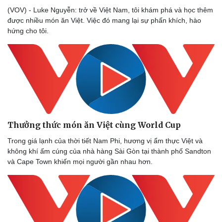
(VOV) - Luke Nguyễn: trở về Việt Nam, tôi khám phá và học thêm
được nhiều món ăn Việt. Việc đó mang lại sự phấn khích, hào
hứng cho tôi.
Văn hóa
Giải trí
Sân khấu - Điện ảnh
Nghệ sĩ
Văn học
Thời trang
Thưởng thức món ăn Việt cùng World Cup
Âm nhạc
Sao Việt
Trong giá lạnh của thời tiết Nam Phi, hương vị ẩm thực Việt và
Di sản
không khí ấm cúng của nhà hàng Sài Gòn tại thành phố Sandton
và Cape Town khiến mọi người gần nhau hơn.