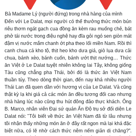
Bà Madame Lý (người đứng) trong nhà hàng của mình
Đến với Le Dalat, mọi người có thể thưởng thức món bún
riêu thơm ngát gạch cua đồng ăn kèm rau muống chẻ, bát
phở tái nước trong điệu nghệ hay đĩa gỏi ngó sen giòn mát
đậm vị nước mắm chanh ớt pha theo lối miền Nam. Rồi thì
canh chua cá kho tộ, thịt heo kho dưa giá, giò lụa dưa cải
chua, bánh xèo, bánh cuốn, bánh ướt thịt nướng… Thức
Thế giới
Multimedia
ăn Việt ở Le Dalat tuyệt nhiên không lai Tây, không giống
Quan sát
Video
Tàu cũng chẳng pha Thái, bởi đó là thức ăn Việt Nam
Cuộc sống đó đây
Ảnh
thuần túy. Theo dòng thời gian, đến nay khá nhiều người
Hồ sơ
E-Magazine
Thái Lan đã quen dần với hương vị của Le Dalat. Và cũng
Infographic
thật kỳ lạ khi giá cả các món ăn đều tương đối cao nhưng
nhà hàng lúc nào cũng thu hút đông đảo thực khách. Ông
B. Marco, nhân viên Đại sứ quán Ấn Độ trụ sở đối diện Le
Dalat nói: "Tôi biết về thức ăn Việt Nam đã từ lâu nhưng
tôi nhận thấy những món ăn ở đây rất ngon mà lại khá đặc
biệt nữa, có lẽ nhờ cách thức nêm nếm giản dị chăng?”.