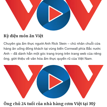
Kỳ diệu món ăn Việt
Du lịch
Podcast
Chuyên gia ẩm thực người Anh Rick Stein – chủ nhân chuỗi cửa
hàng ăn uống đông khách tại vùng biển Cornwall phía Bắc nước
Tư vấn
Câu chuyện thời sự
Anh – đã dành hẳn một góc trang trọng trên trang web của riêng
Săn Tour
Đọc truyện đêm khuya
ông, giới thiệu về văn hóa ẩm thực quyến rũ của Việt Nam.
check-in
Cửa sổ tình yêu
Kể chuyện cho bé
Hạt giống tâm hồn
Ông chủ 24 tuổi của nhà hàng cơm Việt tại Mỹ