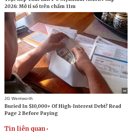
Sức khỏe
Đời sống
Dinh dưỡng - món ngon
Nhà đẹp
Cây thuốc
Blog
Sản phụ khoa
Tình yêu - Gia đình
Nhi khoa
Nam khoa
Làm đẹp - giảm cân
Phòng mạch online
Ăn sạch sống khỏe
Tin liên quan