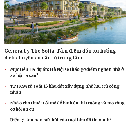
Genera by The Solia: Tâm điểm đón xu hướng
dịch chuyển cư dân từ trung tâm
Mục tiêu 114 dự án: Hà Nội sẽ tháo gỡ điểm nghẽn nhà ở
xã hội ra sao?
TP.HCM rà soát 16 khu đất xây dựng nhà lưu trú công
nhân
Nhà ở cho thuê: Lối mở để bình ổn thị trường và mở rộng
cơ hội an cư
Điều gì làm nên sức hút của một khu đô thị xanh?