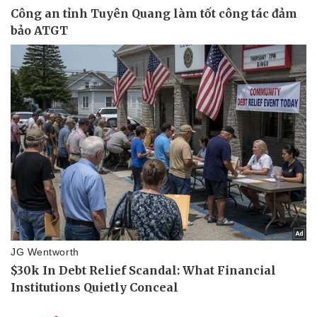
Thể thao
Ô tô - Xe máy
Bóng đá
Ô tô
Lịch thi đấu bóng đá
Xe máy
Thế giới thể thao
Tư vấn
eSports
Hậu trường