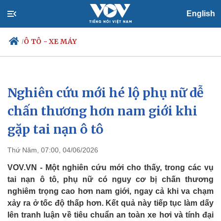
English
Ô TÔ - XE MÁY
/
Nghiên cứu mới hé lộ phụ nữ dễ
Chính trị
Xã hội
Đảng
Tin 24h
chấn thương hơn nam giới khi
Tổ chức nhân sự
Dự báo thời tiết
gặp tai nạn ô tô
Quốc hội
Giáo dục
Nhận diện sự thật
Dấu ấn VOV
Việc làm
Thứ Năm, 07:00, 04/06/2026
Biển đảo
VOV.VN - Một nghiên cứu mới cho thấy, trong các vụ
tai nạn ô tô, phụ nữ có nguy cơ bị chấn thương
nghiêm trọng cao hơn nam giới, ngay cả khi va chạm
xảy ra ở tốc độ thấp hơn. Kết quả này tiếp tục làm dấy
lên tranh luận về tiêu chuẩn an toàn xe hơi và tính đại