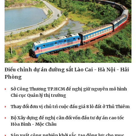
Điều chỉnh dự án đường sắt Lào Cai - Hà Nội - Hải
Phòng
Sở Công Thương TP.HCM đề nghị giữ nguyên mô hình
Chi cục Quản lý thị trường
Thay đổi đơn vị chủ trì cuộc đấu giá 8 lô đất ở Thủ Thiêm
Bộ Xây dựng đề nghị cân đối vốn đầu tư dự án cao tốc
Hòa Bình - Mộc Châu
Sản xuất công nghiệp khởi sắc, tạo động lực cho mục