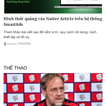
Hình thức quảng cáo Native Article trên hệ thống
SmartAds
Tham khảo bài viết sau để nắm vị trí, quy cách nội dung, cách
Sức khỏe
Đời sống
thiết lập và tối ưu.
Dinh dưỡng - món ngon
Nhà đẹp
| SmartAds
Cây thuốc
Blog
Sản phụ khoa
Tình yêu - Gia đình
Nhi khoa
Nam khoa
THỂ THAO
Làm đẹp - giảm cân
Phòng mạch online
Ăn sạch sống khỏe