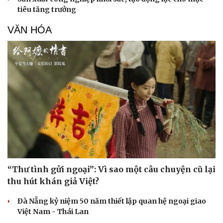
tiêu tăng trưởng
VĂN HÓA
Văn hóa
Giải trí
Sân khấu - Điện ảnh
Nghệ sĩ
“Thư tình gửi ngoại”: Vì sao một câu chuyện cũ lại
Văn học
Thời trang
thu hút khán giả Việt?
Âm nhạc
Sao Việt
Di sản
Đà Nẵng kỷ niệm 50 năm thiết lập quan hệ ngoại giao
Việt Nam - Thái Lan