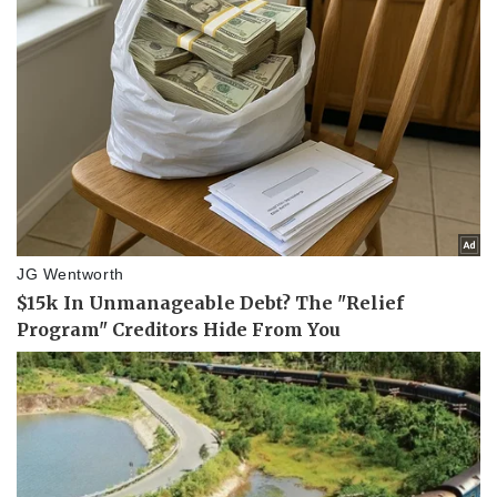
Vụ án
Vũ khí
Tin nóng
Việt Nam
Tư vấn luật
Phân tích