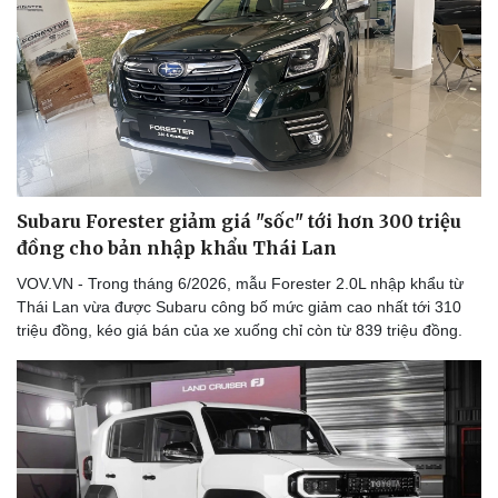
Doanh nghiệp
Công nghệ
Thông tin doanh nghiệp
Sành điệu
Doanh nghiệp 24h
Tin Công nghệ
Doanh nhân
Trải nghiệm
Vì cộng đồng
Chuyển đổi số
Subaru Forester giảm giá "sốc" tới hơn 300 triệu
đồng cho bản nhập khẩu Thái Lan
VOV.VN - Trong tháng 6/2026, mẫu Forester 2.0L nhập khẩu từ
Thái Lan vừa được Subaru công bố mức giảm cao nhất tới 310
triệu đồng, kéo giá bán của xe xuống chỉ còn từ 839 triệu đồng.