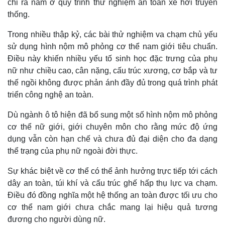
chỉ ra nằm ở quy trình thử nghiệm an toàn xe hơi truyền
thống.
Trong nhiều thập kỷ, các bài thử nghiệm va chạm chủ yếu
sử dụng hình nộm mô phỏng cơ thể nam giới tiêu chuẩn.
Điều này khiến nhiều yếu tố sinh học đặc trưng của phụ
nữ như chiều cao, cân nặng, cấu trúc xương, cơ bắp và tư
thế ngồi không được phản ánh đầy đủ trong quá trình phát
triển công nghệ an toàn.
Dù ngành ô tô hiện đã bổ sung một số hình nộm mô phỏng
cơ thể nữ giới, giới chuyên môn cho rằng mức độ ứng
dụng vẫn còn hạn chế và chưa đủ đại diện cho đa dạng
Thế giới
Multimedia
thể trạng của phụ nữ ngoài đời thực.
Quan sát
Video
Cuộc sống đó đây
Ảnh
Sự khác biệt về cơ thể có thể ảnh hưởng trực tiếp tới cách
Hồ sơ
E-Magazine
dây an toàn, túi khí và cấu trúc ghế hấp thụ lực va chạm.
Infographic
Điều đó đồng nghĩa một hệ thống an toàn được tối ưu cho
cơ thể nam giới chưa chắc mang lại hiệu quả tương
đương cho người dùng nữ.