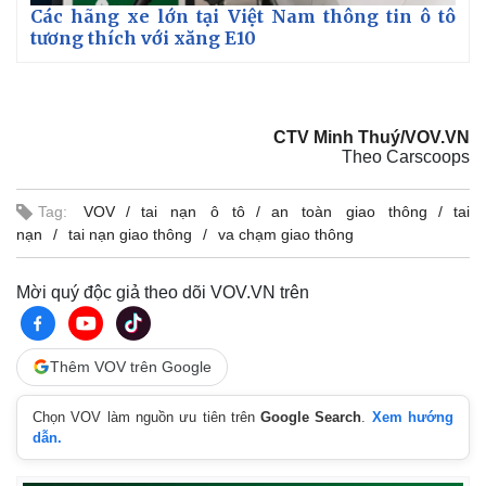
Các hãng xe lớn tại Việt Nam thông tin ô tô
tương thích với xăng E10
CTV Minh Thuý/VOV.VN
Theo Carscoops
Tag:
VOV
tai nạn ô tô
an toàn giao thông
tai
nạn
tai nạn giao thông
va chạm giao thông
Mời quý độc giả theo dõi VOV.VN trên
Thêm VOV trên Google
Kinh tế
Thị trường
Bất động sản
Giá vàng
Chọn VOV làm nguồn ưu tiên trên
Google Search
.
Xem hướng
Khởi nghiệp
Tiêu dùng
dẫn.
Tỷ giá
Chứng khoán