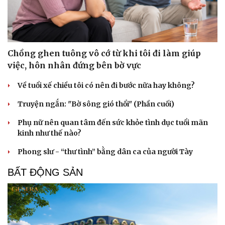
Chồng ghen tuông vô cớ từ khi tôi đi làm giúp
việc, hôn nhân đứng bên bờ vực
Về tuổi xế chiều tôi có nên đi bước nữa hay không?
Truyện ngắn: "Bờ sông gió thổi" (Phần cuối)
Phụ nữ nên quan tâm đến sức khỏe tình dục tuổi mãn
kinh như thế nào?
Phong slư - “thư tình” bằng dân ca của người Tày
BẤT ĐỘNG SẢN