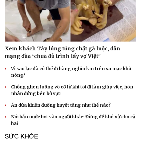
Xem khách Tây lúng túng chặt gà luộc, dân
mạng đùa "chưa đủ trình lấy vợ Việt"
Vì sao lạc đà có thể đi hàng nghìn km trên sa mạc khô
nóng?
Chồng ghen tuông vô cớ từ khi tôi đi làm giúp việc, hôn
nhân đứng bên bờ vực
Ăn dứa khiến đường huyết tăng như thế nào?
Du lịch
Podcast
Nói bắn nước bọt vào người khác: Đừng để khó xử cho cả
Tư vấn
Câu chuyện thời sự
hai
Săn Tour
Đọc truyện đêm khuya
check-in
Cửa sổ tình yêu
SỨC KHỎE
Kể chuyện cho bé