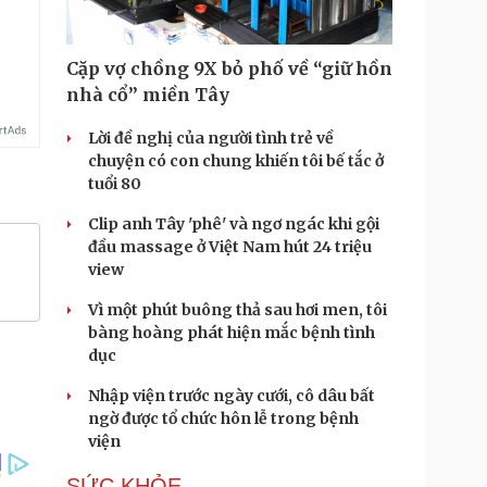
Cặp vợ chồng 9X bỏ phố về “giữ hồn
nhà cổ” miền Tây
Lời đề nghị của người tình trẻ về
chuyện có con chung khiến tôi bế tắc ở
tuổi 80
Clip anh Tây 'phê' và ngơ ngác khi gội
đầu massage ở Việt Nam hút 24 triệu
view
Vì một phút buông thả sau hơi men, tôi
bàng hoàng phát hiện mắc bệnh tình
dục
Nhập viện trước ngày cưới, cô dâu bất
ngờ được tổ chức hôn lễ trong bệnh
viện
SỨC KHỎE