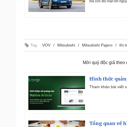
mà còn đối mặt với nguy
Tag:
VOV
Mitsubishi
Mitsubishi Pajero
thị 
Mời quý độc giả theo
Hình thức quảng
Tham khảo bài viết sa
Tổng quan về h