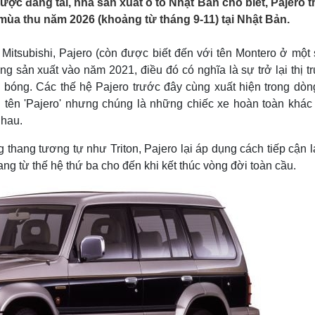
ợc đăng tải, nhà sản xuất ô tô Nhật Bản cho biết, Pajero t
Lịch thi đấu bóng đá
Xe máy
mùa thu năm 2026 (khoảng từ tháng 9-11) tại Nhật Bản.
Thế giới thể thao
Tư vấn
eSports
V
Hậu trường
Mitsubishi, Pajero (còn được biết đến với tên Montero ở một s
ừng sản xuất vào năm 2021, điều đó có nghĩa là sự trở lại thị 
Văn hóa
Giải trí
D
 bóng. Các thế hệ Pajero trước đây cùng xuất hiện trong dòn
Sân khấu - Điện ảnh
Nghệ sĩ
tên 'Pajero' nhưng chúng là những chiếc xe hoàn toàn khác
Văn học
Thời trang
nhau.
Âm nhạc
Sao Việt
c
Di sản
 thang tương tự như Triton, Pajero lại áp dụng cách tiếp cận l
ang từ thế hệ thứ ba cho đến khi kết thúc vòng đời toàn cầu.