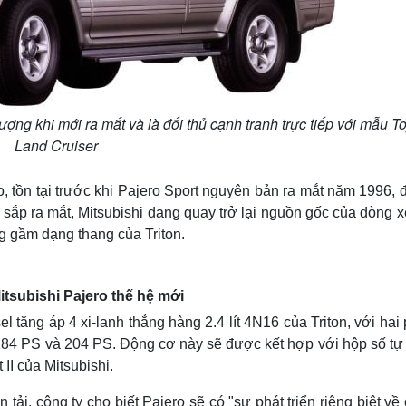
ợng khi mới ra mắt và là đối thủ cạnh tranh trực tiếp với mẫu T
Land Cruiser
o, tồn tại trước khi Pajero Sport nguyên bản ra mắt năm 1996, 
sắp ra mắt, Mitsubishi đang quay trở lại nguồn gốc của dòng x
g gầm dạng thang của Triton.
tsubishi Pajero thế hệ mới
l tăng áp 4 xi-lanh thẳng hàng 2.4 lít 4N16 của Triton, với hai
 184 PS và 204 PS. Động cơ này sẽ được kết hợp với hộp số tự
II của Mitsubishi.
ải, công ty cho biết Pajero sẽ có "sự phát triển riêng biệt về