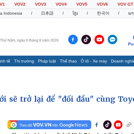
V1
VOV2
VOV3
VOV4
VOV5
VOV6
VOV GT
a Indonesia
/
日本語
/
ខ្មែរ
/
한국어
/
ພາ
Thứ Năm, ngày 6 tháng 8 năm 2026
Po
inh tế
Thị trường
Pháp luật
Thể thao
Ô tô - Xe máy
Doanh nghi
Thế giới
Multimedia
K
Quan sát
Video
B
Cuộc sống đó đây
Ảnh
K
Hồ sơ
E-Magazine
i sẽ trở lại để "đối đầu" cùng Toy
Infographic
Thể thao
Ô tô - Xe máy
D
Bóng đá
Ô tô
T