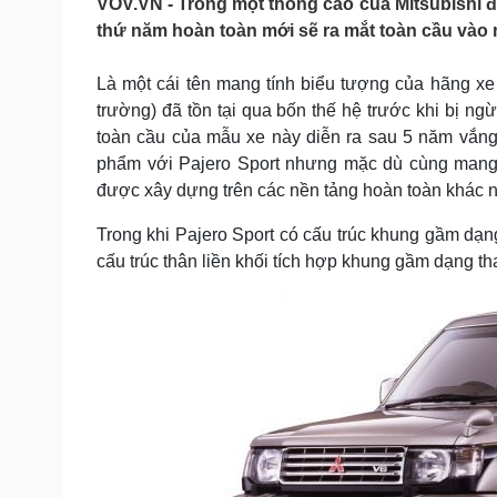
VOV.VN - Trong một thông cáo của Mitsubishi đư
Tin nóng
Việt Nam
thứ năm hoàn toàn mới sẽ ra mắt toàn cầu vào 
Tư vấn luật
Phân tích
Là một cái tên mang tính biểu tượng của hãng xe 
trường) đã tồn tại qua bốn thế hệ trước khi bị ng
Sức khỏe
Đời sống
toàn cầu của mẫu xe này diễn ra sau 5 năm vắng
Dinh dưỡng - món ngon
Nhà đẹp
phẩm với Pajero Sport nhưng mặc dù cùng mang 
Cây thuốc
Blog
được xây dựng trên các nền tảng hoàn toàn khác 
Sản phụ khoa
Tình yêu - Gia đình
Nhi khoa
Trong khi Pajero Sport có cấu trúc khung gầm dạng
Nam khoa
cấu trúc thân liền khối tích hợp khung gầm dạng th
Làm đẹp - giảm cân
Phòng mạch online
Ăn sạch sống khỏe
Cải chính