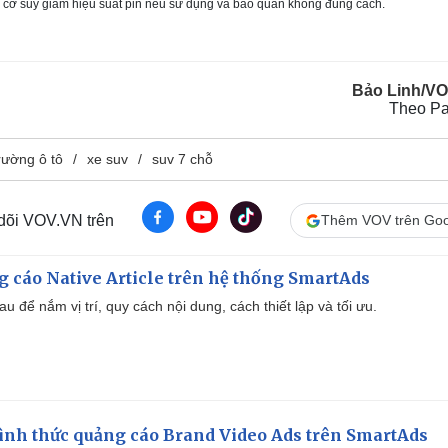
 cơ suy giảm hiệu suất pin nếu sử dụng và bảo quản không đúng cách.
Bảo Linh/V
Theo Pa
trường ô tô
xe suv
suv 7 chỗ
 dõi VOV.VN trên
Thêm VOV trên Goo
 cáo Native Article trên hệ thống SmartAds
u để nắm vị trí, quy cách nội dung, cách thiết lập và tối ưu.
ình thức quảng cáo Brand Video Ads trên SmartAds