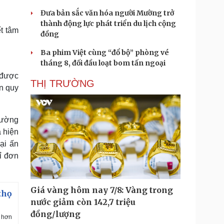
Đưa bản sắc văn hóa người Mường trở
thành động lực phát triển du lịch cộng
t tâm
đồng
Ba phim Việt cùng “đổ bộ” phòng vé
tháng 8, đối đầu loạt bom tấn ngoại
 được
THỊ TRƯỜNG
ẩn quy
trường
a hiện
ại ấn
ỉ đơn
Giá vàng hôm nay 7/8: Vàng trong
thọ
nước giảm còn 142,7 triệu
đồng/lượng
h hơn