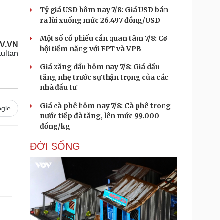
Tỷ giá USD hôm nay 7/8: Giá USD bán
ra lùi xuống mức 26.497 đồng/USD
Một số cổ phiếu cần quan tâm 7/8: Cơ
OV.VN
hội tiềm năng với FPT và VPB
ultan
Giá xăng dầu hôm nay 7/8: Giá dầu
tăng nhẹ trước sự thận trọng của các
nhà đầu tư
Giá cà phê hôm nay 7/8: Cà phê trong
gle
nước tiếp đà tăng, lên mức 99.000
đồng/kg
ĐỜI SỐNG