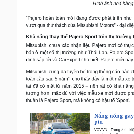
Hình ảnh nhá hàng 
“Pajero hoàn toàn mới đang được phát triển như 
vượt qua thử thách của Mitsubishi Motors” - đại diệ
Khả năng thay thế Pajero Sport trên thị trường
Mitsubishi chưa xác nhận liệu Pajero mới có thự
bán ở một số thị trường như Thái Lan. Pajero Spor
định sắp tới và CarExpert cho biết, Pajero mới này
Mitsubishi cũng đã tuyên bố trong thông cáo báo ch
toàn cầu sau 5 năm”, cho thấy đây là một mẫu xe t
tại đã có mặt từ năm 2015 – nên rất có khả năng
tượng hơn, mặc dù với việc mẫu xe mới được phát 
thuần là Pajero Sport, mà không có hậu tố 'Sport'.
Nắng nóng gay g
pin
VOV.VN - Trong điều kiệ