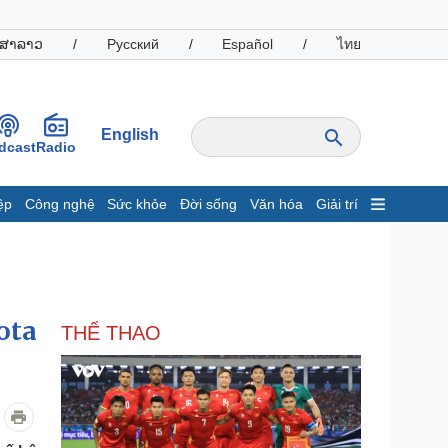
ສາລາວ
/
Русский
/
Español
/
ไทย
English
dcast
Radio
ệp
Công nghệ
Sức khỏe
Đời sống
Văn hóa
Giải trí
inh tế
Thị trường
ất động sản
Giá vàng
hởi nghiệp
Tiêu dùng
Tỷ giá
ota
THỂ THAO
Chứng khoán
Giá cà phê
oanh nghiệp
Công nghệ
hông tin doanh nghiệp
Sành điệu