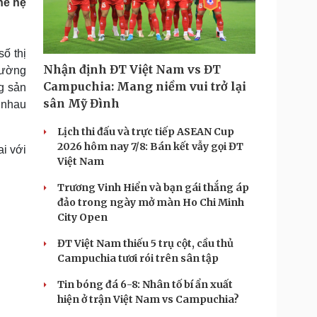
hế hệ
Doanh nghiệp 24h
Tin Công nghệ
Doanh nhân
Trải nghiệm
ì cộng đồng
Chuyển đổi số
ố thị
Nhận định ĐT Việt Nam vs ĐT
trường
u lịch
Podcast
Campuchia: Mang niềm vui trở lại
g sản
Tư vấn
Câu chuyện thời sự
sân Mỹ Đình
 nhau
Săn Tour
Đọc truyện đêm khuya
heck-in
Cửa sổ tình yêu
Lịch thi đấu và trực tiếp ASEAN Cup
Kể chuyện cho bé
2026 hôm nay 7/8: Bán kết vẫy gọi ĐT
ai với
Hạt giống tâm hồn
Việt Nam
Trương Vinh Hiển và bạn gái thắng áp
đảo trong ngày mở màn Ho Chi Minh
City Open
ĐT Việt Nam thiếu 5 trụ cột, cầu thủ
Campuchia tươi rói trên sân tập
Tin bóng đá 6-8: Nhân tố bí ẩn xuất
hiện ở trận Việt Nam vs Campuchia?