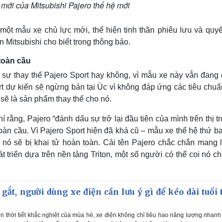
mới của Mitsubishi Pajero thế hệ mới
một mẫu xe chủ lực mới, thể hiện tinh thần phiêu lưu và quyế
n Mitsubishi cho biết trong thông báo.
 toàn cầu
c sự thay thế Pajero Sport hay không, vì mẫu xe này vẫn đang
t dự kiến ​​sẽ ngừng bán tại Úc vì không đáp ứng các tiêu chu
 sẽ là sản phẩm thay thế cho nó.
í rằng, Pajero “đánh dấu sự trở lại đầu tiên của mình trên thị 
oàn cầu. Vì Pajero Sport hiện đã khá cũ – mẫu xe thế hệ thứ b
 nó sẽ bị khai tử hoàn toàn. Cái tên Pajero chắc chắn mang l
triển dựa trên nền tảng Triton, một số người có thể coi nó ch
ắt, người dùng xe điện cần lưu ý gì để kéo dài tuổi 
n thời tiết khắc nghiệt của mùa hè, xe điện không chỉ tiêu hao năng lượng nhan