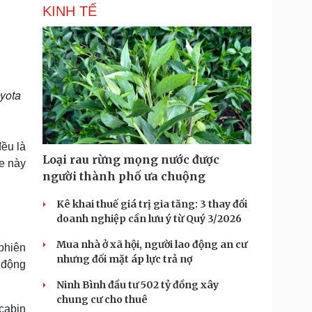
KINH TẾ
oyota
đều là
Loại rau rừng mọng nước được
e này
người thành phố ưa chuộng
Kê khai thuế giá trị gia tăng: 3 thay đổi
doanh nghiệp cần lưu ý từ Quý 3/2026
Mua nhà ở xã hội, người lao động an cư
 phiên
nhưng đối mặt áp lực trả nợ
 động
Ninh Bình đầu tư 502 tỷ đồng xây
chung cư cho thuê
 cabin