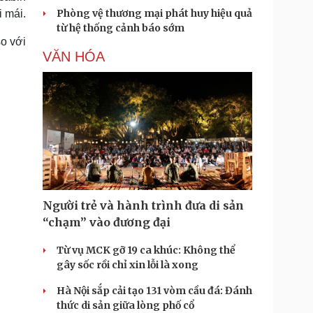
Phòng vệ thương mại phát huy hiệu quả
i mái.
từ hệ thống cảnh báo sớm
o với
VĂN HÓA
Người trẻ và hành trình đưa di sản
“chạm” vào đương đại
Từ vụ MCK gỡ 19 ca khúc: Không thể
gây sốc rồi chỉ xin lỗi là xong
Hà Nội sắp cải tạo 131 vòm cầu đá: Đánh
thức di sản giữa lòng phố cổ