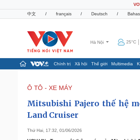
VO
中文
/
français
/
Deutsch
/
Bahas
25°C
Hà Nội
Chính trị
Xã hội
Thế giới
Multimedia
K
Chính trị
Xã hội
Đảng
Tin 24h
Ô TÔ - XE MÁY
Tổ chức nhân sự
Dự báo thời tiết
Quốc hội
Giáo dục
Mitsubishi Pajero thế hệ mớ
Nhận diện sự thật
Dấu ấn VOV
Việc làm
Land Cruiser
Biển đảo
Pháp luật
Quân sự - Quốc phòng
Thứ Hai, 17:32, 01/06/2026
Vụ án
Vũ khí