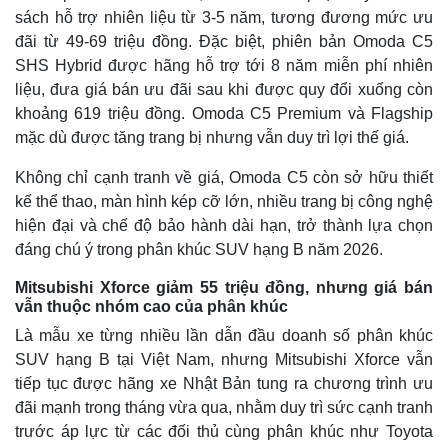
Giá cà phê
sách hỗ trợ nhiên liệu từ 3-5 năm, tương đương mức ưu
đãi từ 49-69 triệu đồng. Đặc biệt, phiên bản Omoda C5
SHS Hybrid được hãng hỗ trợ tới 8 năm miễn phí nhiên
liệu, đưa giá bán ưu đãi sau khi được quy đổi xuống còn
khoảng 619 triệu đồng. Omoda C5 Premium và Flagship
mặc dù được tăng trang bị nhưng vẫn duy trì lợi thế giá.
Không chỉ cạnh tranh về giá, Omoda C5 còn sở hữu thiết
kế thể thao, màn hình kép cỡ lớn, nhiều trang bị công nghệ
hiện đại và chế độ bảo hành dài hạn, trở thành lựa chọn
đáng chú ý trong phân khúc SUV hạng B năm 2026.
Mitsubishi Xforce giảm 55 triệu đồng, nhưng giá bán
vẫn thuộc nhóm cao của phân khúc
Là mẫu xe từng nhiều lần dẫn đầu doanh số phân khúc
SUV hạng B tại Việt Nam, nhưng Mitsubishi Xforce vẫn
tiếp tục được hãng xe Nhật Bản tung ra chương trình ưu
đãi mạnh trong tháng vừa qua, nhằm duy trì sức cạnh tranh
trước áp lực từ các đối thủ cùng phân khúc như Toyota