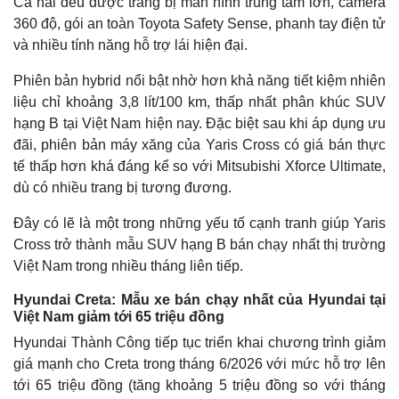
Cả hai đều được trang bị màn hình trung tâm lớn, camera
Thể thao
Ô tô - Xe máy
360 độ, gói an toàn Toyota Safety Sense, phanh tay điện tử
Bóng đá
Ô tô
và nhiều tính năng hỗ trợ lái hiện đại.
Lịch thi đấu bóng đá
Xe máy
Thế giới thể thao
Tư vấn
Phiên bản hybrid nổi bật nhờ hơn khả năng tiết kiệm nhiên
eSports
liệu chỉ khoảng 3,8 lít/100 km, thấp nhất phân khúc SUV
Hậu trường
hạng B tại Việt Nam hiện nay. Đặc biệt sau khi áp dụng ưu
đãi, phiên bản máy xăng của Yaris Cross có giá bán thực
tế thấp hơn khá đáng kể so với Mitsubishi Xforce Ultimate,
dù có nhiều trang bị tương đương.
Đây có lẽ là một trong những yếu tố cạnh tranh giúp Yaris
Cross trở thành mẫu SUV hạng B bán chạy nhất thị trường
Việt Nam trong nhiều tháng liên tiếp.
Hyundai Creta: Mẫu xe bán chạy nhất của Hyundai tại
Việt Nam giảm tới 65 triệu đồng
Hyundai Thành Công tiếp tục triển khai chương trình giảm
giá mạnh cho Creta trong tháng 6/2026 với mức hỗ trợ lên
tới 65 triệu đồng (tăng khoảng 5 triệu đồng so với tháng