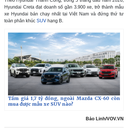
Theo Hyundai Thành Công, trong 5 tháng đầu năm 2026,
Hyundai Creta đạt doanh số gần 3.900 xe, trở thành mẫu
xe Hyundai bán chạy nhất tại Việt Nam và đứng thứ tư
toàn phân khúc
SUV
hạng B.
Doanh nghiệp
Công nghệ
Thông tin doanh nghiệp
Sành điệu
Doanh nghiệp 24h
Tin Công nghệ
Doanh nhân
Trải nghiệm
Vì cộng đồng
Chuyển đổi số
Tầm giá 1,7 tỷ đồng, ngoài Mazda CX-60 còn
mua được mẫu xe SUV nào?
Bảo Linh/VOV.VN