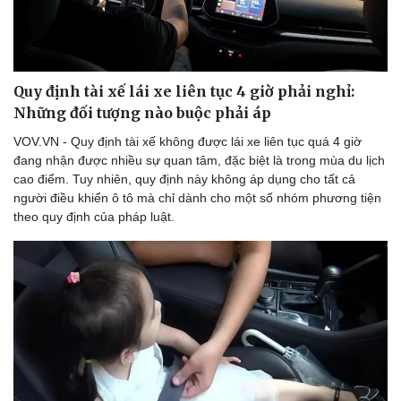
Quy định tài xế lái xe liên tục 4 giờ phải nghỉ:
Những đối tượng nào buộc phải áp
VOV.VN - Quy định tài xế không được lái xe liên tục quá 4 giờ
đang nhận được nhiều sự quan tâm, đặc biệt là trong mùa du lịch
cao điểm. Tuy nhiên, quy định này không áp dụng cho tất cả
người điều khiển ô tô mà chỉ dành cho một số nhóm phương tiện
theo quy định của pháp luật.
Du lịch
Podcast
Tư vấn
Câu chuyện thời sự
Săn Tour
Đọc truyện đêm khuya
check-in
Cửa sổ tình yêu
Kể chuyện cho bé