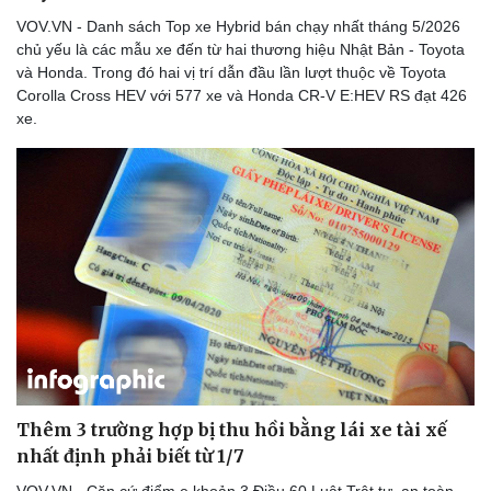
VOV.VN - Danh sách Top xe Hybrid bán chạy nhất tháng 5/2026
chủ yếu là các mẫu xe đến từ hai thương hiệu Nhật Bản - Toyota
và Honda. Trong đó hai vị trí dẫn đầu lần lượt thuộc về Toyota
Corolla Cross HEV với 577 xe và Honda CR-V E:HEV RS đạt 426
xe.
Thêm 3 trường hợp bị thu hồi bằng lái xe tài xế
nhất định phải biết từ 1/7
Cải chính
VOV.VN - Căn cứ điểm e khoản 3 Điều 60 Luật Trật tự, an toàn