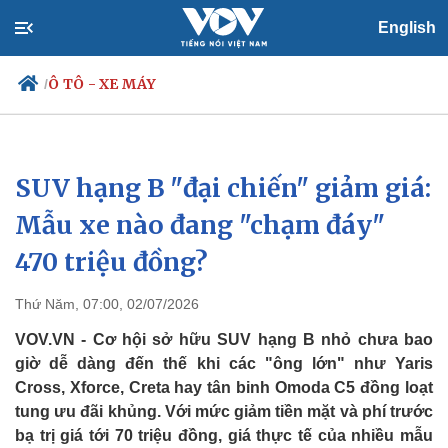
English
Ô TÔ - XE MÁY
/
SUV hạng B "đại chiến" giảm giá:
Chính trị
Xã hội
Đảng
Tin 24h
Mẫu xe nào đang "chạm đáy"
Tổ chức nhân sự
Dự báo thời tiết
470 triệu đồng?
Quốc hội
Giáo dục
Nhận diện sự thật
Dấu ấn VOV
Việc làm
Thứ Năm, 07:00, 02/07/2026
Biển đảo
VOV.VN - Cơ hội sở hữu SUV hạng B nhỏ chưa bao
giờ dễ dàng đến thế khi các "ông lớn" như Yaris
Cross, Xforce, Creta hay tân binh Omoda C5 đồng loạt
tung ưu đãi khủng. Với mức giảm tiền mặt và phí trước
bạ trị giá tới 70 triệu đồng, giá thực tế của nhiều mẫu