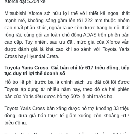
Xforce đạt 5.204 xe
Vụ án
Vũ khí
Tin nóng
Việt Nam
Mitsubishi Xforce sở hữu lợi thế với thiết kế ngoại thất
Tư vấn luật
Phân tích
mạnh mẽ, khoảng sáng gầm lên tới 222 mm thuộc nhóm
cao nhất phân khúc, ngoài ra xe còn được trang bị nội thất
rộng rãi, cùng gói an toàn chủ động ADAS trên phiên bản
cao cấp. Tuy nhiên, sau ưu đãi, mức giá của Xforce vẫn
được đánh giá là khá cao khi so sánh với Toyota Yaris
Cross hay Hyundai Creta.
Toyota Yaris Cross: Giá bán chỉ từ 617 triệu đồng, tiếp
tục duy trì lợi thế doanh số
Hỗ trợ lệ phí trước bạ là chính sách ưu đãi cốt lõi được
Toyota áp dụng từ nhiều năm nay, theo đó cả hai phiên
bản của Yaris đều đươc hỗ trợ 50% lệ phí trước bạ.
Toyota Yaris Cross bản xăng được hỗ trợ khoảng 33 triệu
đồng, đưa giá bán thực tế giảm xuống còn khoảng 617
triệu đồng.