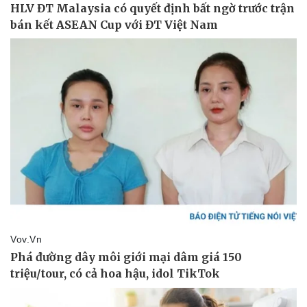
Văn hóa
Giải trí
Sân khấu - Điện ảnh
Nghệ sĩ
Văn học
Thời trang
Âm nhạc
Sao Việt
Di sản