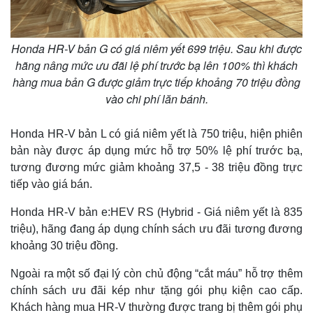
Honda HR-V bản G có giá niêm yết 699 triệu. Sau khi được
hãng nâng mức ưu đãi lệ phí trước bạ lên 100% thì khách
hàng mua bản G được giảm trực tiếp khoảng 70 triệu đồng
vào chi phí lăn bánh.
Honda HR-V bản L có giá niêm yết là 750 triệu, hiện phiên
bản này được áp dụng mức hỗ trợ 50% lệ phí trước bạ,
tương đương mức giảm khoảng 37,5 - 38 triệu đồng trực
tiếp vào giá bán.
Thế giới
Multimedia
Honda HR-V bản e:HEV RS (Hybrid - Giá niêm yết là 835
Quan sát
Video
triệu), hãng đang áp dụng chính sách ưu đãi tương đương
Cuộc sống đó đây
Ảnh
khoảng 30 triệu đồng.
Hồ sơ
E-Magazine
Infographic
Ngoài ra một số đại lý còn chủ động “cắt máu” hỗ trợ thêm
chính sách ưu đãi kép như tặng gói phụ kiện cao cấp.
Khách hàng mua HR-V thường được trang bị thêm gói phụ