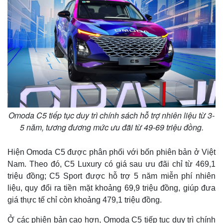
Omoda C5 tiếp tục duy trì chính sách hỗ trợ nhiên liệu từ 3-
5 năm, tương đương mức ưu đãi từ 49-69 triệu đồng.
Hiện Omoda C5 được phân phối với bốn phiên bản ở Việt
Nam. Theo đó, C5 Luxury có giá sau ưu đãi chỉ từ 469,1
Kinh tế
Thị trường
triệu đồng; C5 Sport được hỗ trợ 5 năm miễn phí nhiên
Bất động sản
Giá vàng
liệu, quy đổi ra tiền mặt khoảng 69,9 triệu đồng, giúp đưa
Khởi nghiệp
Tiêu dùng
giá thực tế chỉ còn khoảng 479,1 triệu đồng.
Tỷ giá
Chứng khoán
Ở các phiên bản cao hơn, Omoda C5 tiếp tục duy trì chính