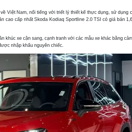
Việt Nam, nổi tiếng với triết lý thiết kế thực dụng, sử dụng
n cao cấp nhất Skoda Kodiaq Sportline 2.0 TSI có giá bán 1,6
ân khúc xe cận sang, cạnh tranh với các mẫu xe khác bằng cảm
được nhập khẩu nguyên chiếc.