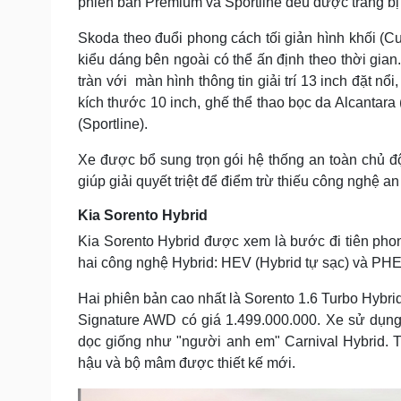
phiên bản Premium và Sportline đều được trang bị
Skoda theo đuổi phong cách tối giản hình khối (
kiểu dáng bên ngoài có thể ấn định theo thời gian
tràn với màn hình thông tin giải trí 13 inch đặt nổ
kích thước 10 inch, ghế thể thao bọc da Alcantara 
(Sportline).
Xe được bổ sung trọn gói hệ thống an toàn chủ độn
giúp giải quyết triệt để điểm trừ thiếu công nghệ an
Kia Sorento Hybrid
Kia Sorento Hybrid được xem là bước đi tiên ph
hai công nghệ Hybrid: HEV (Hybrid tự sạc) và PHE
Hai phiên bản cao nhất là Sorento 1.6 Turbo Hybri
Signature AWD có giá 1.499.000.000. Xe sử dụ
dọc giống như "người anh em" Carnival Hybrid. T
hậu và bộ mâm được thiết kế mới.