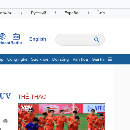
ສາລາວ
/
Русский
/
Español
/
ไทย
English
dcast
Radio
ệp
Công nghệ
Sức khỏe
Đời sống
Văn hóa
Giải trí
inh tế
Thị trường
ất động sản
Giá vàng
hởi nghiệp
Tiêu dùng
Tỷ giá
SUV
THỂ THAO
Chứng khoán
Giá cà phê
oanh nghiệp
Công nghệ
hông tin doanh nghiệp
Sành điệu