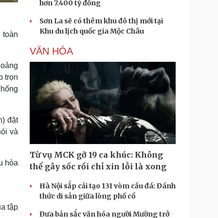
hơn 7.400 tỷ đồng
Sơn La sẽ có thêm khu đô thị mới tại
Khu du lịch quốc gia Mộc Châu
 toàn
VĂN HÓA
hoảng
 trọn
chống
h) đặt
ói và
Từ vụ MCK gỡ 19 ca khúc: Không
ều hòa
thể gây sốc rồi chỉ xin lỗi là xong
Hà Nội sắp cải tạo 131 vòm cầu đá: Đánh
thức di sản giữa lòng phố cổ
a tập
Đưa bản sắc văn hóa người Mường trở