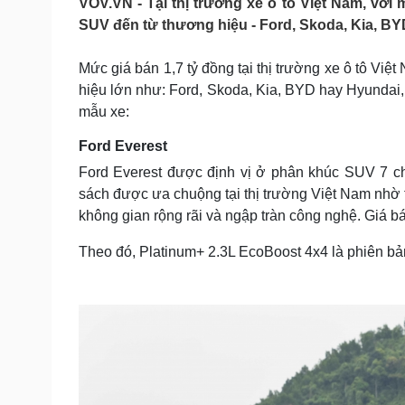
VOV.VN - Tại thị trường xe ô tô Việt Nam, với
Tin nóng
Việt Nam
SUV đến từ thương hiệu - Ford, Skoda, Kia, B
Tư vấn luật
Phân tích
Mức giá bán 1,7 tỷ đồng tại thị trường xe ô tô Vi
hiệu lớn như: Ford, Skoda, Kia, BYD hay Hyundai, 
Sức khỏe
Đời sống
mẫu xe:
Dinh dưỡng - món ngon
Nhà đẹp
Cây thuốc
Blog
Ford Everest
Sản phụ khoa
Tình yêu - Gia đình
Ford Everest được định vị ở phân khúc SUV 7 ch
Nhi khoa
sách được ưa chuộng tại thị trường Việt Nam nhờ
Nam khoa
không gian rộng rãi và ngập tràn công nghệ. Giá b
Làm đẹp - giảm cân
Phòng mạch online
Theo đó, Platinum+ 2.3L EcoBoost 4x4 là phiên b
Ăn sạch sống khỏe
Cải chính