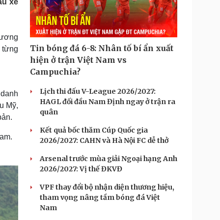
ẫu xe
Doanh nghiệp 24h
Tin Công nghệ
Doanh nhân
Trải nghiệm
ì cộng đồng
Chuyển đổi số
thương
Tin bóng đá 6-8: Nhân tố bí ẩn xuất
o từng
u lịch
Podcast
hiện ở trận Việt Nam vs
Tư vấn
Câu chuyện thời sự
Campuchia?
Săn Tour
Đọc truyện đêm khuya
heck-in
Cửa sổ tình yêu
Lịch thi đấu V-League 2026/2027:
 danh
Kể chuyện cho bé
HAGL đối đầu Nam Định ngay ở trận ra
u Mỹ,
Hạt giống tâm hồn
quân
bản.
Kết quả bốc thăm Cúp Quốc gia
Nam.
2026/2027: CAHN và Hà Nội FC dễ thở
Arsenal trước mùa giải Ngoại hạng Anh
2026/2027: Vị thế ĐKVĐ
VPF thay đổi bộ nhận diện thương hiệu,
tham vọng nâng tầm bóng đá Việt
Nam