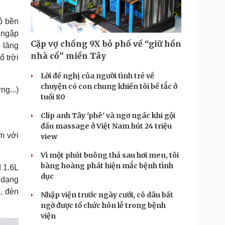
ộ bền
t ngập
Cặp vợ chồng 9X bỏ phố về “giữ hồn
ô lăng
nhà cổ” miền Tây
ổ trời
Lời đề nghị của người tình trẻ về
chuyện có con chung khiến tôi bế tắc ở
ng...)
tuổi 80
Clip anh Tây 'phê' và ngơ ngác khi gội
đầu massage ở Việt Nam hút 24 triệu
m với
view
Vì một phút buông thả sau hơi men, tôi
bàng hoàng phát hiện mắc bệnh tình
d 1.6L
dục
 dạng
, đèn
Nhập viện trước ngày cưới, cô dâu bất
ngờ được tổ chức hôn lễ trong bệnh
viện