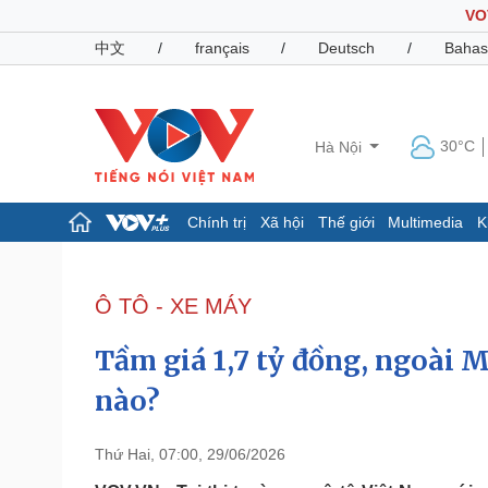
VO
中文
/
français
/
Deutsch
/
Bahas
30°C
Hà Nội
Chính trị
Xã hội
Thế giới
Multimedia
K
Chính trị
Xã hội
Đảng
Tin 24h
Ô TÔ - XE MÁY
Tổ chức nhân sự
Dự báo thời tiết
Quốc hội
Giáo dục
Tầm giá 1,7 tỷ đồng, ngoài
Nhận diện sự thật
Dấu ấn VOV
Việc làm
nào?
Biển đảo
Pháp luật
Quân sự - Quốc phòng
Thứ Hai, 07:00, 29/06/2026
Vụ án
Vũ khí