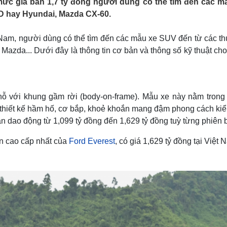
 mức giá bán 1,7 tỷ đồng người dùng có thể tìm đến các m
Lịch thi đấu bóng đá
Xe máy
YD hay Hyundai, Mazda CX-60.
Thế giới thể thao
Tư vấn
eSports
V
Hậu trường
ệt Nam, người dùng có thể tìm đến các mẫu xe SUV đến từ các 
Mazda... Dưới đây là thông tin cơ bản và thông số kỹ thuật ch
Văn hóa
Giải trí
D
Sân khấu - Điện ảnh
Nghệ sĩ
Văn học
Thời trang
Âm nhạc
Sao Việt
c
ỗ với khung gầm rời (body-on-frame). Mẫu xe này nằm trong
Di sản
 thiết kế hầm hố, cơ bắp, khoẻ khoắn mang đậm phong cách kiể
án dao động từ 1,099 tỷ đồng đến 1,629 tỷ đồng tuỳ từng phiên 
ản cao cấp nhất của
Ford Everest
, có giá 1,629 tỷ đồng tại Việt 