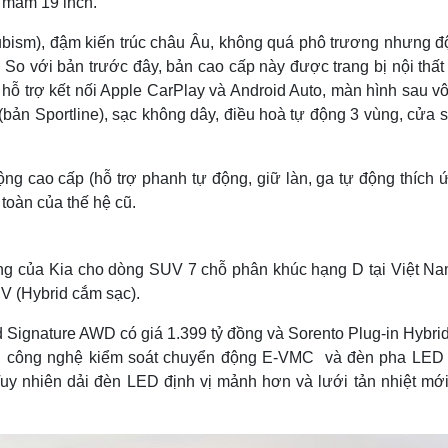
 mâm 19 inch.
Cubism), đậm kiến trúc châu Âu, không quá phô trương nhưng đ
. So với bản trước đây, bản cao cấp này được trang bị nội thấ
i, hỗ trợ kết nối Apple CarPlay và Android Auto, màn hình sau v
(bản Sportline), sạc không dây, điều hoà tự động 3 vùng, cửa s
g cao cấp (hỗ trợ phanh tự động, giữ làn, ga tự động thích ứ
 toàn của thế hệ cũ.
ong của Kia cho dòng SUV 7 chỗ phân khúc hạng D tại Việt Na
V (Hybrid cắm sạc).
d Signature AWD có giá 1.399 tỷ đồng và Sorento Plug-in Hybri
ng công nghệ kiểm soát chuyển động E-VMC và đèn pha LED
uy nhiên dải đèn LED định vị mảnh hơn và lưới tản nhiệt mới