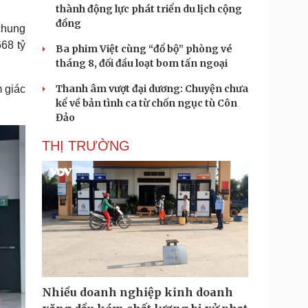
thành động lực phát triển du lịch cộng
đồng
 chung
68 tỷ
Ba phim Việt cùng “đổ bộ” phòng vé
tháng 8, đối đầu loạt bom tấn ngoại
Thanh âm vượt đại dương: Chuyện chưa
 giác
kể về bản tình ca từ chốn ngục tù Côn
Đảo
THỊ TRƯỜNG
Nhiều doanh nghiệp kinh doanh