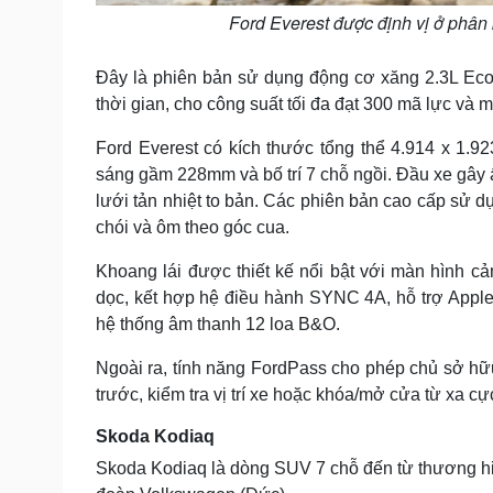
Ford Everest được định vị ở phân
Đây là phiên bản sử dụng động cơ xăng 2.3L Eco
thời gian, cho công suất tối đa đạt 300 mã lực v
Ford Everest có kích thước tổng thể 4.914 x 1.9
sáng gầm 228mm và bố trí 7 chỗ ngồi. Đầu xe gây 
lưới tản nhiệt to bản. Các phiên bản cao cấp sử 
chói và ôm theo góc cua.
Khoang lái được thiết kế nổi bật với màn hình cảm
dọc, kết hợp hệ điều hành SYNC 4A, hỗ trợ Apple 
hệ thống âm thanh 12 loa B&O.
Ngoài ra, tính năng FordPass cho phép chủ sở hữu 
trước, kiểm tra vị trí xe hoặc khóa/mở cửa từ xa cực
Skoda Kodiaq
Skoda Kodiaq là dòng SUV 7 chỗ đến từ thương hi