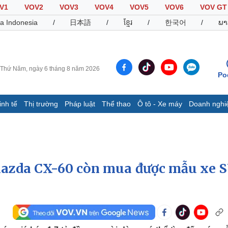
V1
VOV2
VOV3
VOV4
VOV5
VOV6
VOV GT
a Indonesia
/
日本語
/
ខ្មែរ
/
한국어
/
ພາ
Thứ Năm, ngày 6 tháng 8 năm 2026
Po
inh tế
Thị trường
Pháp luật
Thể thao
Ô tô - Xe máy
Doanh nghi
Thế giới
Multimedia
K
Quan sát
Video
B
Cuộc sống đó đây
Ảnh
K
Hồ sơ
E-Magazine
 Mazda CX-60 còn mua được mẫu xe 
Infographic
Thể thao
Ô tô - Xe máy
D
Bóng đá
Ô tô
T