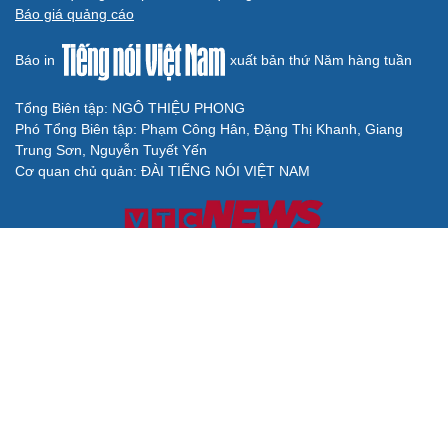
Báo giá quảng cáo
Báo in
xuất bản thứ Năm hàng tuần
Tổng Biên tập: NGÔ THIỆU PHONG
Phó Tổng Biên tập: Phạm Công Hân, Đặng Thị Khanh, Giang
Trung Sơn, Nguyễn Tuyết Yến
Cơ quan chủ quản: ĐÀI TIẾNG NÓI VIỆT NAM
Không được sao chép lại bất kỳ thông tin nào từ website này khi
chưa có sự đồng ý bằng văn bản của Báo Điện tử Tiếng nói Việt
Nam
Giấy phép số 27/GP-BVHTTDL của Bộ Văn hóa, Thể thao và Du
lịch cấp ngày 25/04/2025