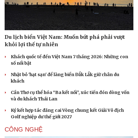
Du lịch biển Việt Nam: Muốn bứt phá phải vượt
khỏi lợi thế tự nhiên
Khách quốc tế đến Việt Nam 7 tháng 2026: Những con
số nổi bật
Văn hóa
Giải trí
Nhặt bỏ 'hạt sạn' để làng biển Đắk Lắk giữ chân du
Sân khấu - Điện ảnh
Nghệ sĩ
khách
Văn học
Thời trang
Âm nhạc
Sao Việt
Cần Thơ cụ thể hóa “Ba kết nối”, xúc tiến đón dòng vốn
Di sản
và du khách Thái Lan
Ký kết hợp tác đăng cai Vòng chung kết Giải Vô địch
Golf nghiệp dư thế giới 2027
CÔNG NGHỆ