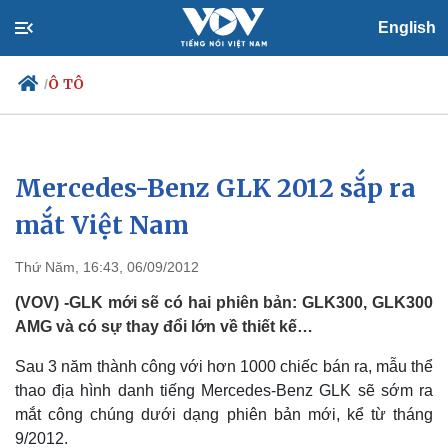
English
Ô TÔ
/
Mercedes-Benz GLK 2012 sắp ra
Chính trị
Xã hội
Đảng
Tin 24h
mắt Việt Nam
Tổ chức nhân sự
Dự báo thời tiết
Quốc hội
Giáo dục
Thứ Năm, 16:43, 06/09/2012
Nhận diện sự thật
Dấu ấn VOV
Việc làm
(VOV) -GLK mới sẽ có hai phiên bản: GLK300, GLK300
Biển đảo
AMG và có sự thay đổi lớn về thiết kế…
Sau 3 năm thành công với hơn 1000 chiếc bán ra, mẫu thể
thao địa hình danh tiếng Mercedes-Benz GLK sẽ sớm ra
mắt công chúng dưới dạng phiên bản mới, kể từ tháng
9/2012.