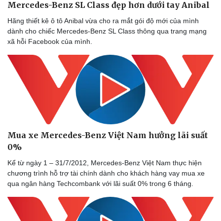
Mercedes-Benz SL Class đẹp hơn dưới tay Anibal
Hãng thiết kê ô tô Anibal vừa cho ra mắt gói độ mới của mình
dành cho chiếc Mercedes-Benz SL Class thông qua trang mạng
xã hỗi Facebook của mình.
Mua xe Mercedes-Benz Việt Nam hưởng lãi suất
Sức khỏe
Đời sống
0%
Dinh dưỡng - món ngon
Nhà đẹp
Kể từ ngày 1 – 31/7/2012, Mercedes-Benz Việt Nam thực hiện
Cây thuốc
Blog
chương trình hỗ trợ tài chính dành cho khách hàng vay mua xe
Sản phụ khoa
Tình yêu - Gia đình
qua ngân hàng Techcombank với lãi suất 0% trong 6 tháng.
Nhi khoa
Nam khoa
Làm đẹp - giảm cân
Phòng mạch online