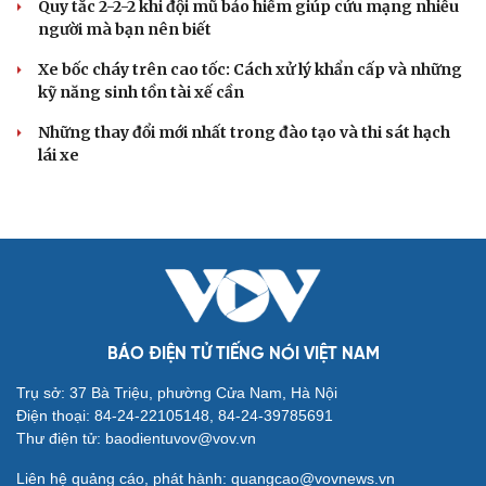
Quy tắc 2-2-2 khi đội mũ bảo hiểm giúp cứu mạng nhiều
người mà bạn nên biết
Xe bốc cháy trên cao tốc: Cách xử lý khẩn cấp và những
kỹ năng sinh tồn tài xế cần
Những thay đổi mới nhất trong đào tạo và thi sát hạch
lái xe
BÁO ĐIỆN TỬ TIẾNG NÓI VIỆT NAM
Trụ sở: 37 Bà Triệu, phường Cửa Nam, Hà Nội
Điện thoại: 84-24-22105148, 84-24-39785691
Thư điện tử: baodientuvov@vov.vn
Liên hệ quảng cáo, phát hành: quangcao@vovnews.vn