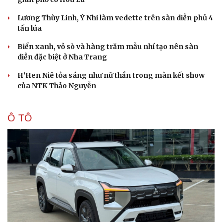
Lương Thùy Linh, Ý Nhi làm vedette trên sàn diễn phủ 4
tấn lúa
Du lịch
Podcast
Biển xanh, vỏ sò và hàng trăm mẫu nhí tạo nên sàn
Tư vấn
Câu chuyện thời sự
diễn đặc biệt ở Nha Trang
Săn Tour
Đọc truyện đêm khuya
H'Hen Niê tỏa sáng như nữ thần trong màn kết show
check-in
Cửa sổ tình yêu
của NTK Thảo Nguyễn
Kể chuyện cho bé
Hạt giống tâm hồn
Ô TÔ