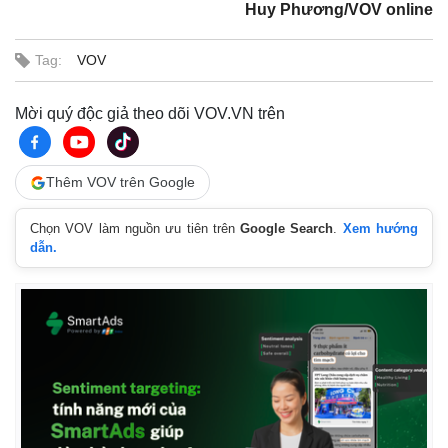
Huy Phương/VOV online
Tag:
VOV
Mời quý độc giả theo dõi VOV.VN trên
Thêm VOV trên Google
Chọn VOV làm nguồn ưu tiên trên
Google Search
.
Xem hướng
dẫn.
Pháp luật
Quân sự - Quốc phòng
Vụ án
Vũ khí
Tin nóng
Việt Nam
Tư vấn luật
Phân tích