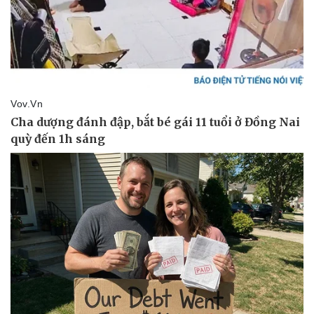
Thể thao
Ô tô - Xe máy
Bóng đá
Ô tô
Lịch thi đấu bóng đá
Xe máy
Thế giới thể thao
Tư vấn
eSports
Hậu trường