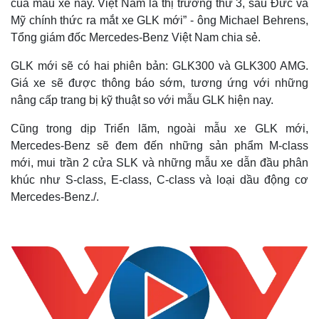
của mẫu xe này. Việt Nam là thị trường thứ 3, sau Đức và
Mỹ chính thức ra mắt xe GLK mới” - ông Michael Behrens,
Tổng giám đốc Mercedes-Benz Việt Nam chia sẻ.
GLK mới sẽ có hai phiên bản: GLK300 và GLK300 AMG.
Giá xe sẽ được thông báo sớm, tương ứng với những
nâng cấp trang bị kỹ thuật so với mẫu GLK hiện nay.
Cũng trong dịp Triển lãm, ngoài mẫu xe GLK mới,
Mercedes-Benz sẽ đem đến những sản phẩm M-class
mới, mui trần 2 cửa SLK và những mẫu xe dẫn đầu phân
khúc như S-class, E-class, C-class và loại dầu động cơ
Mercedes-Benz./.