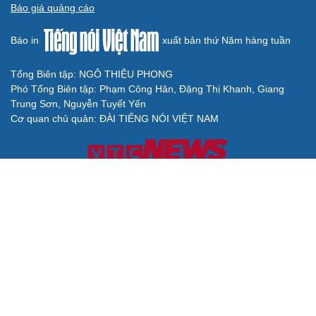
Báo giá quảng cáo
Báo in
xuất bản thứ Năm hàng tuần
Tổng Biên tập: NGÔ THIỆU PHONG
Phó Tổng Biên tập: Phạm Công Hân, Đặng Thị Khanh, Giang
Trung Sơn, Nguyễn Tuyết Yến
Cơ quan chủ quản: ĐÀI TIẾNG NÓI VIỆT NAM
Không được sao chép lại bất kỳ thông tin nào từ website này khi
chưa có sự đồng ý bằng văn bản của Báo Điện tử Tiếng nói Việt
Nam
Giấy phép số 27/GP-BVHTTDL của Bộ Văn hóa, Thể thao và Du
lịch cấp ngày 25/04/2025