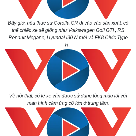
Bây giờ, nếu thực sự
Corolla GR đi vào
vào sản xuất, có
thể chiếc xe sẽ giống như Volkswagen Golf GTI , RS
Renault Megane, Hyundai i30 N mới và FK8 Civic Type
R.
Về nội thất, có lẽ xe vẫn được sử dụng tông màu tối với
màn hình cảm ứng cỡ lớn ở trung tâm.
Kinh tế
Thị trường
Bất động sản
Giá vàng
Khởi nghiệp
Tiêu dùng