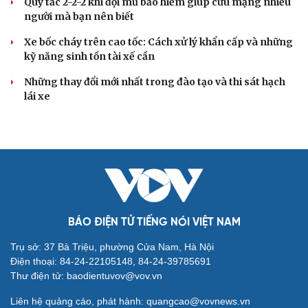
Quy tắc 2-2-2 khi đội mũ bảo hiểm giúp cứu mạng nhiều
người mà bạn nên biết
Xe bốc cháy trên cao tốc: Cách xử lý khẩn cấp và những
kỹ năng sinh tồn tài xế cần
Những thay đổi mới nhất trong đào tạo và thi sát hạch
lái xe
BÁO ĐIỆN TỬ TIẾNG NÓI VIỆT NAM
Trụ sở: 37 Bà Triệu, phường Cửa Nam, Hà Nội
Điện thoại: 84-24-22105148, 84-24-39785691
Thư điện tử: baodientuvov@vov.vn
Liên hệ quảng cáo, phát hành: quangcao@vovnews.vn