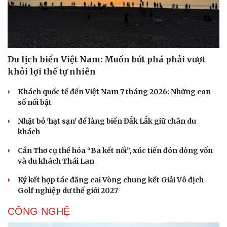
Du lịch biển Việt Nam: Muốn bứt phá phải vượt
khỏi lợi thế tự nhiên
Khách quốc tế đến Việt Nam 7 tháng 2026: Những con
số nổi bật
Văn hóa
Giải trí
Nhặt bỏ 'hạt sạn' để làng biển Đắk Lắk giữ chân du
Sân khấu - Điện ảnh
Nghệ sĩ
khách
Văn học
Thời trang
Cần Thơ cụ thể hóa “Ba kết nối”, xúc tiến đón dòng vốn
Âm nhạc
Sao Việt
và du khách Thái Lan
Di sản
Ký kết hợp tác đăng cai Vòng chung kết Giải Vô địch
Golf nghiệp dư thế giới 2027
CÔNG NGHỆ