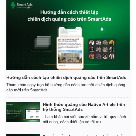
Hướng dẫn cách tạo chiến dịch quảng cáo trên SmartAds
Pháp luật
Quân sự - Quốc phòng
Tham khảo ngay trọn bộ hướng dẫn cách tạo một chiến dịch quảng
Vụ án
Vũ khí
cáo mới trên SmartAds.
Tin nóng
Việt Nam
Tư vấn luật
Phân tích
Hình thức quảng cáo Native Article trên
hệ thống SmartAds
Tham khảo bài viết sau để nắm vị trí, quy cách
nội dung, cách thiết lập và tối ưu.