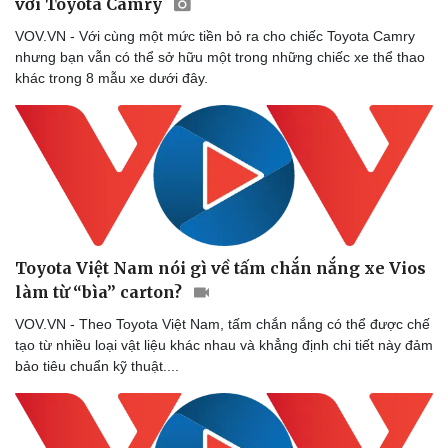
với Toyota Camry
VOV.VN - Với cùng một mức tiền bỏ ra cho chiếc Toyota Camry
nhưng bạn vẫn có thể sở hữu một trong những chiếc xe thể thao
khác trong 8 mẫu xe dưới đây.
Toyota Việt Nam nói gì về tấm chắn nắng xe Vios
Sức khỏe
Đời sống
làm từ “bìa” carton?
Dinh dưỡng - món ngon
Nhà đẹp
VOV.VN - Theo Toyota Việt Nam, tấm chắn nắng có thể được chế
Cây thuốc
Blog
tạo từ nhiều loại vật liệu khác nhau và khẳng định chi tiết này đảm
Sản phụ khoa
Tình yêu - Gia đình
bảo tiêu chuẩn kỹ thuật....
Nhi khoa
Nam khoa
Làm đẹp - giảm cân
Phòng mạch online