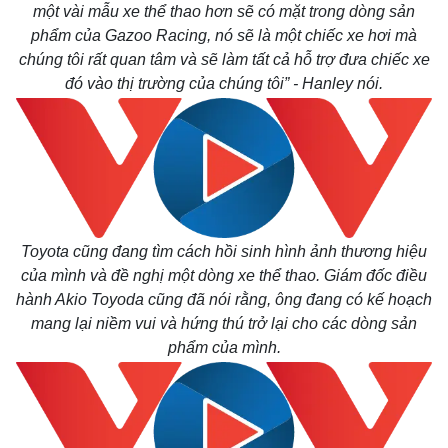
một vài mẫu xe thể thao hơn sẽ có mặt trong dòng sản
phẩm của Gazoo Racing, nó sẽ là một chiếc xe hơi mà
chúng tôi rất quan tâm và sẽ làm tất cả hỗ trợ đưa chiếc xe
đó vào thị trường của chúng tôi” - Hanley nói.
Thế giới
Multimedia
Quan sát
Video
Cuộc sống đó đây
Ảnh
Hồ sơ
E-Magazine
Infographic
Toyota cũng đang tìm cách hồi sinh hình ảnh thương hiệu
của mình và đề nghị một dòng xe thể thao. Giám đốc điều
hành Akio Toyoda cũng đã nói rằng, ông đang có kế hoạch
mang lại niềm vui và hứng thú trở lại cho các dòng sản
phẩm của mình.