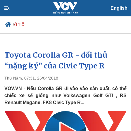
English
Ô TÔ
/
Toyota Corolla GR - đối thủ
Chính trị
Xã hội
Đảng
Tin 24h
“nặng ký” của Civic Type R
Tổ chức nhân sự
Dự báo thời tiết
Quốc hội
Giáo dục
Thứ Năm, 07:31, 26/04/2018
Nhận diện sự thật
Dấu ấn VOV
Việc làm
VOV.VN - Nếu Corolla GR đi vào vào sản xuất, có thể
Biển đảo
chiếc xe sẽ giống như Volkswagen Golf GTI , RS
Renault Megane, FK8 Civic Type R...