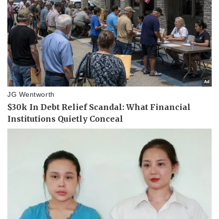
Thể thao
Ô tô - Xe máy
Bóng đá
Ô tô
Lịch thi đấu bóng đá
Xe máy
Thế giới thể thao
Tư vấn
eSports
Hậu trường