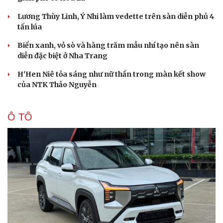
Lương Thùy Linh, Ý Nhi làm vedette trên sàn diễn phủ 4
tấn lúa
Du lịch
Podcast
Biển xanh, vỏ sò và hàng trăm mẫu nhí tạo nên sàn
diễn đặc biệt ở Nha Trang
Tư vấn
Câu chuyện thời sự
Săn Tour
Đọc truyện đêm khuya
H'Hen Niê tỏa sáng như nữ thần trong màn kết show
check-in
Cửa sổ tình yêu
của NTK Thảo Nguyễn
Kể chuyện cho bé
Hạt giống tâm hồn
Ô TÔ