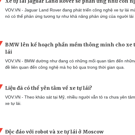
Xe tự lái Jaguar Land Rover sẽ phản ứng như con n
VOV.VN - Jaguar Land Rover đang phát triển công nghệ xe tự lái m
nó có thể phản ứng tương tự như khả năng phản ứng của người lái 
BMW lên kế hoạch phần mềm thông minh cho xe 
lái
VOV.VN - BMW dường như đang có những mối quan tâm đến nhữn
đề liên quan đến công nghệ mà họ bỏ qua trong thời gian qua.
Liệu đã có thể yên tâm về xe tự lái?
VOV.VN - Theo khảo sát tại Mỹ, nhiều người vẫn tỏ ra chưa yên tâ
xe tự lái.
Độc đáo với robot và xe tự lái ở Moscow