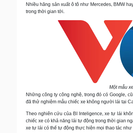
Tin nóng
Việt Nam
Nhiều hãng sản xuất ô tô như Mercedes, BMW hay
Tư vấn luật
Phân tích
trong thời gian tới.
Sức khỏe
Đời sống
Dinh dưỡng - món ngon
Nhà đẹp
Cây thuốc
Blog
Sản phụ khoa
Tình yêu - Gia đình
Nhi khoa
Nam khoa
Làm đẹp - giảm cân
Phòng mạch online
Ăn sạch sống khỏe
Một mẫu xe 
Cải chính
Những công ty công nghệ, trong đó có Google, c
đã thử nghiệm mẫu chiếc xe không người lái tại Ca
Theo nghiên cứu của
BI Inteligence
,
x
e tự lái kh
chiếc xe có khả năng lái tự động trong thời gian 
xe tự lái có thể tự động thực hiện mọi thao tác như