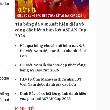
Doanh nghiệp 24h
Tin Công nghệ
ự lái
Doanh nhân
Trải nghiệm
ì cộng đồng
Chuyển đổi số
Tin bóng đá 9-8: Xuất hiện điều vô
u lịch
Podcast
cùng đặc biệt ở bán kết ASEAN Cup
Tư vấn
Câu chuyện thời sự
2026
Săn Tour
Đọc truyện đêm khuya
heck-in
Cửa sổ tình yêu
Kết quả bóng chuyền nữ hôm nay 9/8:
Kể chuyện cho bé
ĐT Việt Nam tiếp tục thua nhanh Thái
Hạt giống tâm hồn
Lan
ĐT Việt Nam là đội chơi đẹp nhất vòng
bảng ASEAN Cup 2026
oogle
HLV trưởng Malaysia thừa nhận ĐT
Việt Nam được đánh giá cao hơn
Đình Bắc có cơ hội lớn giành danh hiệu
 những
vua phá lưới ASEAN Cup 2026
à loại
KINH TẾ