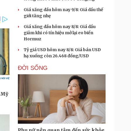
Giá xăng dầu hôm nay 9/8: Giá dầu thế
giới tăng nhẹ
Giá xăng dầu hôm nay 8/8: Giá dầu
giảm khi có tín hiệu mở lại eo biển
Hormuz
Tỷ giá USD hôm nay 8/8: Giá bán USD
hạ xuống còn 26.468 đồng/USD
ĐỜI SỐNG
Phụ nữ nên quan tâm đến sức khỏe