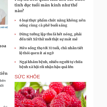
tình dục tuổi mãn kinh như thế
nào?
6 loại thực phẩm chức năng không nên
uống cùng cà phê buổi sáng
Đừng tưởng lập thu là hết nóng, phải
đến tiết Xử thử mới thật sự mát mẻ
Mèo sống thọ tới 31 tuổi, chủ nhân tiết
lộ thói quen ít ai ngờ
Ngại khám bệnh, nhiều người tự chữa
bệnh xã hội rồi nhận hậu quả lớn
tiên
SỨC KHỎE
 bên
tốt