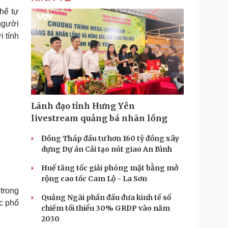
thể tự
 người
i tính
Lãnh đạo tỉnh Hưng Yên
livestream quảng bá nhãn lồng
Đồng Tháp đầu tư hơn 160 tỷ đồng xây
dựng Dự án Cải tạo nút giao An Bình
Huế tăng tốc giải phóng mặt bằng mở
rộng cao tốc Cam Lộ - La Sơn
 trong
Quảng Ngãi phấn đấu đưa kinh tế số
ệc phổ
chiếm tối thiểu 30% GRDP vào năm
2030