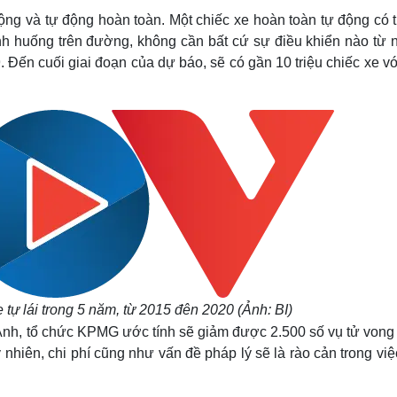
ự động và tự động hoàn toàn. Một chiếc xe hoàn toàn tự động có 
tình huống trên đường, không cần bất cứ sự điều khiển nào từ
9.
Đến cuối giai đoạn của dự báo, sẽ có gần 10 triệu chiếc xe vớ
tự lái trong 5 năm, từ 2015 đên 2020 (Ảnh: BI)
i Anh, tổ chức KPMG ước tính sẽ giảm được 2.500 số vụ tử vong
hiên, chi phí cũng như vấn đề pháp lý sẽ là rào cản trong vi