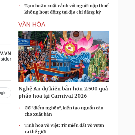
Tạm hoãn xuất cảnh với người nộp thuế
không hoạt động tại địa chỉ đăng ký
VĂN HÓA
OV.VN
nsider
Nghệ An dự kiến bắn hơn 2.500 quả
gle
pháo hoa tại Carnival 2026
Gỡ "điểm nghẽn", kiến tạo nguồn cầu
cho xuất bản
Tinh hoa võ Việt: Từ miền đất võ vươn
ra thế giới