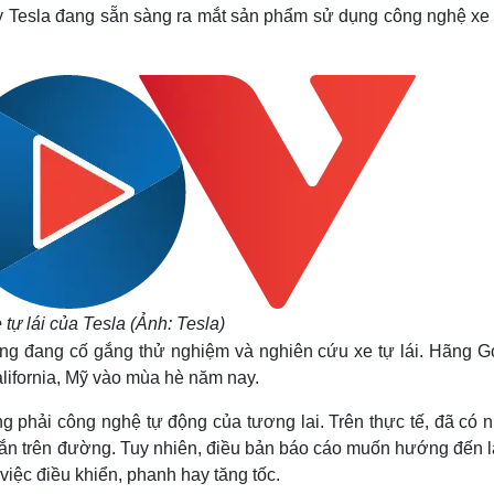
Lịch thi đấu bóng đá
Xe máy
 Tesla đang sẵn sàng ra mắt sản phẩm sử dụng công nghệ xe t
Thế giới thể thao
Tư vấn
eSports
V
Hậu trường
Văn hóa
Giải trí
D
Sân khấu - Điện ảnh
Nghệ sĩ
Văn học
Thời trang
Âm nhạc
Sao Việt
c
Di sản
tự lái của Tesla (Ảnh: Tesla)
ũng đang cố gắng thử nghiệm và nghiên cứu xe tự lái. Hãng G
lifornia, Mỹ vào mùa hè năm nay.
ông phải công nghệ tự động của tương lai. Trên thực tế, đã có
ngắn trên đường. Tuy nhiên, điều bản báo cáo muốn hướng đến l
 việc điều khiển, phanh hay tăng tốc.