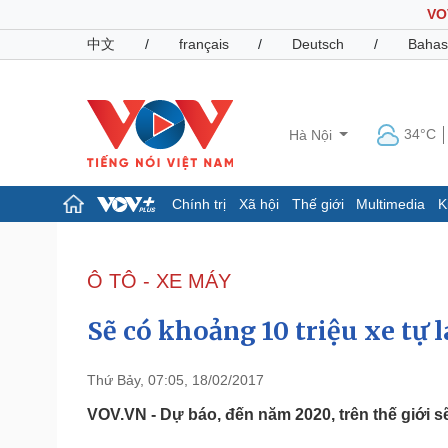
VO
中文
/
français
/
Deutsch
/
Bahas
34°C
Hà Nội
Chính trị
Xã hội
Thế giới
Multimedia
K
Chính trị
Xã hội
Đảng
Tin 24h
Ô TÔ - XE MÁY
Tổ chức nhân sự
Dự báo thời tiết
Quốc hội
Giáo dục
Sẽ có khoảng 10 triệu xe tự
Nhận diện sự thật
Dấu ấn VOV
Việc làm
Biển đảo
Thứ Bảy, 07:05, 18/02/2017
Pháp luật
Quân sự - Quốc phòng
VOV.VN - Dự báo, đến năm 2020, trên thế giới sẽ 
Vụ án
Vũ khí