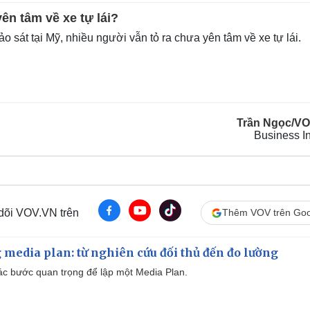
yên tâm về xe tự lái?
 sát tại Mỹ, nhiều người vẫn tỏ ra chưa yên tâm về xe tự lái.
Trần Ngọc/V
Business I
 dõi VOV.VN trên
Thêm VOV trên Goo
 media plan: từ nghiên cứu đối thủ đến đo lường
 các bước quan trọng để lập một Media Plan.