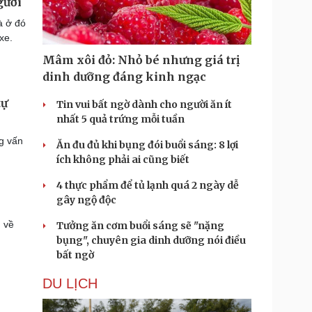
gười
à ở đó
xe.
Mâm xôi đỏ: Nhỏ bé nhưng giá trị
dinh dưỡng đáng kinh ngạc
tự
Tin vui bất ngờ dành cho người ăn ít
nhất 5 quả trứng mỗi tuần
g vấn
Ăn đu đủ khi bụng đói buổi sáng: 8 lợi
ích không phải ai cũng biết
4 thực phẩm để tủ lạnh quá 2 ngày dễ
gây ngộ độc
m về
Tưởng ăn cơm buổi sáng sẽ "nặng
bụng", chuyên gia dinh dưỡng nói điều
bất ngờ
DU LỊCH