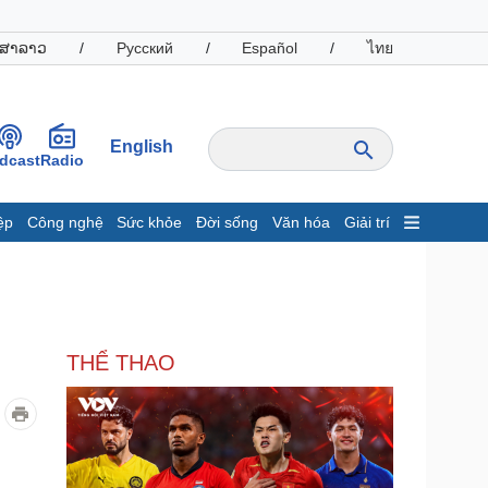
ສາລາວ
/
Русский
/
Español
/
ไทย
English
dcast
Radio
ệp
Công nghệ
Sức khỏe
Đời sống
Văn hóa
Giải trí
inh tế
Thị trường
ất động sản
Giá vàng
hởi nghiệp
Tiêu dùng
Tỷ giá
THỂ THAO
Chứng khoán
Giá cà phê
oanh nghiệp
Công nghệ
hông tin doanh nghiệp
Sành điệu