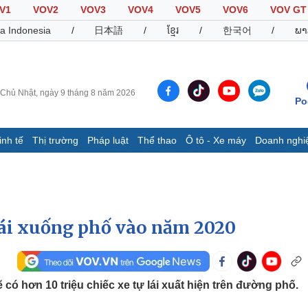
V1
VOV2
VOV3
VOV4
VOV5
VOV6
VOV GT
a Indonesia
/
日本語
/
ខ្មែរ
/
한국어
/
ພາ
Chủ Nhật, ngày 9 tháng 8 năm 2026
Po
inh tế
Thị trường
Pháp luật
Thể thao
Ô tô - Xe máy
Doanh nghi
Thế giới
Multimedia
K
Quan sát
Video
B
Cuộc sống đó đây
Ảnh
K
Hồ sơ
E-Magazine
 lái xuống phố vào năm 2020
Infographic
Thể thao
Ô tô - Xe máy
D
có hơn 10 triệu chiếc xe tự lái xuất hiện trên đường phố.
Bóng đá
Ô tô
T