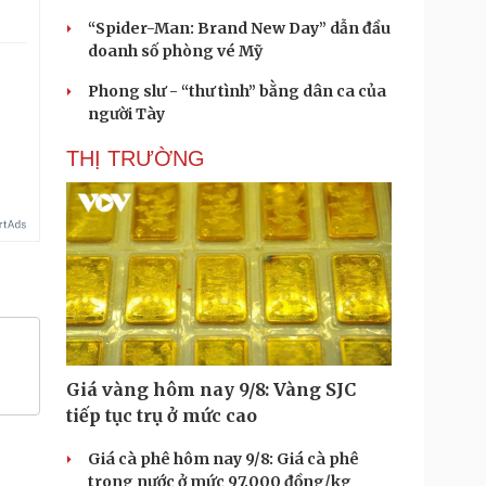
“Spider-Man: Brand New Day” dẫn đầu
doanh số phòng vé Mỹ
Phong slư - “thư tình” bằng dân ca của
người Tày
THỊ TRƯỜNG
Giá vàng hôm nay 9/8: Vàng SJC
tiếp tục trụ ở mức cao
Giá cà phê hôm nay 9/8: Giá cà phê
trong nước ở mức 97.000 đồng/kg