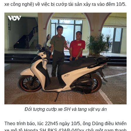
xe công nghệ) về việc bị cướp tài sản xảy ra vào đêm 10/5.
Đối tượng cướp xe SH và tang vật vụ án
Theo trình báo, lúc 22h45 ngày 10/5, ông Dũng điều khiển
xe mô tô Honda SH BKS 43AB-040xx chở một nam thanh