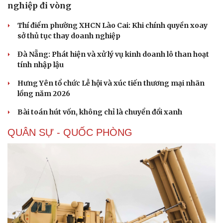
nghiệp đi vòng
Thí điểm phường XHCN Lào Cai: Khi chính quyền xoay
sở thủ tục thay doanh nghiệp
Đà Nẵng: Phát hiện và xử lý vụ kinh doanh lô than hoạt
tính nhập lậu
Sức khỏe
Đời sống
Hưng Yên tổ chức Lễ hội và xúc tiến thương mại nhãn
Dinh dưỡng - món ngon
Nhà đẹp
lồng năm 2026
Cây thuốc
Blog
Sản phụ khoa
Tình yêu - Gia đình
Bài toán hút vốn, không chỉ là chuyển đổi xanh
Nhi khoa
Nam khoa
QUÂN SỰ - QUỐC PHÒNG
Làm đẹp - giảm cân
Phòng mạch online
Ăn sạch sống khỏe