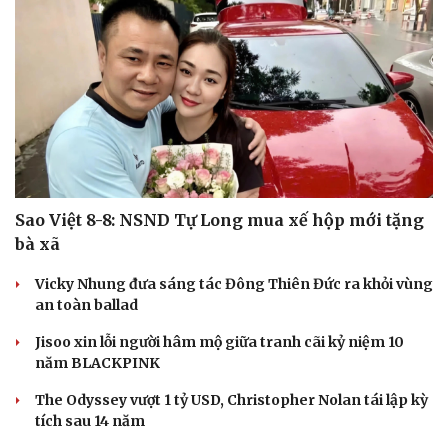
Hạt giống tâm hồn
Sao Việt 8-8: NSND Tự Long mua xế hộp mới tặng
bà xã
Vicky Nhung đưa sáng tác Đông Thiên Đức ra khỏi vùng
an toàn ballad
Jisoo xin lỗi người hâm mộ giữa tranh cãi kỷ niệm 10
năm BLACKPINK
The Odyssey vượt 1 tỷ USD, Christopher Nolan tái lập kỳ
tích sau 14 năm