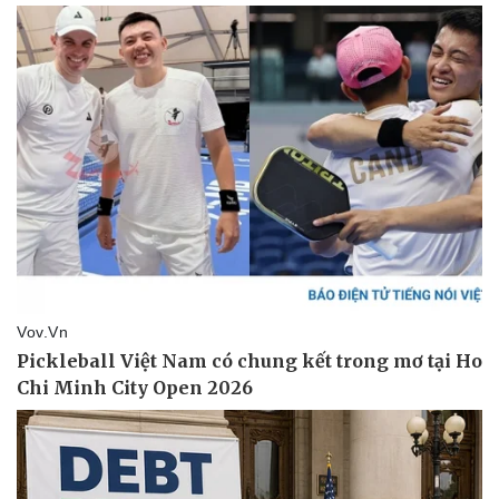
Vụ án
Vũ khí
Tin nóng
Việt Nam
Tư vấn luật
Phân tích