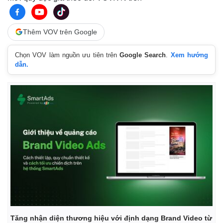
Thêm VOV trên Google
Chọn VOV làm nguồn ưu tiên trên
Google Search
.
Xem hướng
dẫn.
Kinh tế
Thị trường
Bất động sản
Giá vàng
Khởi nghiệp
Tiêu dùng
Tỷ giá
Chứng khoán
Tăng nhận diện thương hiệu với định dạng Brand Video từ