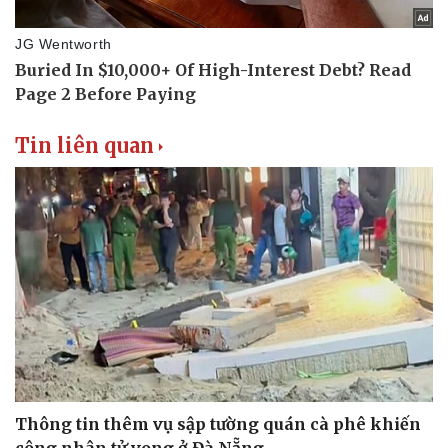
Thể thao
Ô tô - Xe máy
Bóng đá
Ô tô
Lịch thi đấu bóng đá
Xe máy
Thế giới thể thao
Tư vấn
eSports
Hậu trường
Tin liên quan
Thông tin thêm vụ sập tường quán cà phê khiến