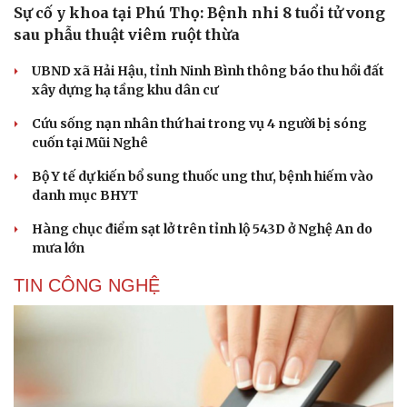
Sự cố y khoa tại Phú Thọ: Bệnh nhi 8 tuổi tử vong
sau phẫu thuật viêm ruột thừa
UBND xã Hải Hậu, tỉnh Ninh Bình thông báo thu hồi đất
xây dựng hạ tầng khu dân cư
Cứu sống nạn nhân thứ hai trong vụ 4 người bị sóng
cuốn tại Mũi Nghê
Bộ Y tế dự kiến bổ sung thuốc ung thư, bệnh hiếm vào
danh mục BHYT
Hàng chục điểm sạt lở trên tỉnh lộ 543D ở Nghệ An do
mưa lớn
TIN CÔNG NGHỆ