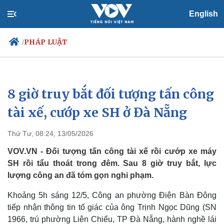
English
PHÁP LUẬT
/
8 giờ truy bắt đối tượng tấn công
Chính trị
Xã hội
Đảng
Tin 24h
tài xế, cướp xe SH ở Đà Nẵng
Tổ chức nhân sự
Dự báo thời tiết
Quốc hội
Giáo dục
Thứ Tư, 08:24, 13/05/2026
Nhận diện sự thật
Dấu ấn VOV
Việc làm
VOV.VN - Đối tượng tấn công tài xế rồi cướp xe máy
Biển đảo
SH rồi tẩu thoát trong đêm. Sau 8 giờ truy bắt, lực
lượng công an đã tóm gọn nghi phạm.
Khoảng 5h sáng 12/5, Công an phường Điện Bàn Đông
tiếp nhận thông tin tố giác của ông Trịnh Ngọc Dũng (SN
1966, trú phường Liên Chiểu, TP Đà Nẵng, hành nghề lái