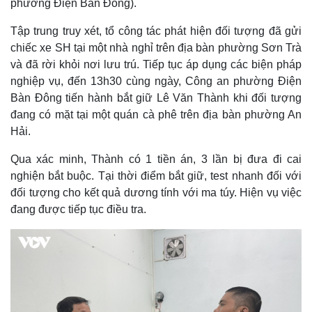
phường Điện Bàn Đông).
Tập trung truy xét, tổ công tác phát hiện đối tượng đã gửi
chiếc xe SH tại một nhà nghỉ trên địa bàn phường Sơn Trà
và đã rời khỏi nơi lưu trú. Tiếp tục áp dụng các biện pháp
nghiệp vụ, đến 13h30 cùng ngày, Công an phường Điện
Bàn Đông tiến hành bắt giữ Lê Văn Thành khi đối tượng
đang có mặt tại một quán cà phê trên địa bàn phường An
Hải.
Qua xác minh, Thành có 1 tiền án, 3 lần bị đưa đi cai
nghiện bắt buộc. Tại thời điểm bắt giữ, test nhanh đối với
đối tượng cho kết quả dương tính với ma túy. Hiện vụ việc
Thế giới
Multimedia
đang được tiếp tục điều tra.
Quan sát
Video
Cuộc sống đó đây
Ảnh
Hồ sơ
E-Magazine
Infographic