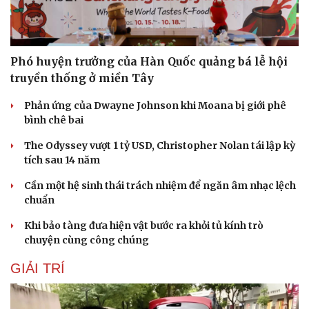
Phó huyện trưởng của Hàn Quốc quảng bá lễ hội
truyền thống ở miền Tây
Phản ứng của Dwayne Johnson khi Moana bị giới phê
bình chê bai
The Odyssey vượt 1 tỷ USD, Christopher Nolan tái lập kỳ
tích sau 14 năm
Cần một hệ sinh thái trách nhiệm để ngăn âm nhạc lệch
chuẩn
Khi bảo tàng đưa hiện vật bước ra khỏi tủ kính trò
chuyện cùng công chúng
Du lịch
Podcast
Tư vấn
Câu chuyện thời sự
GIẢI TRÍ
Săn Tour
Đọc truyện đêm khuya
check-in
Cửa sổ tình yêu
Kể chuyện cho bé