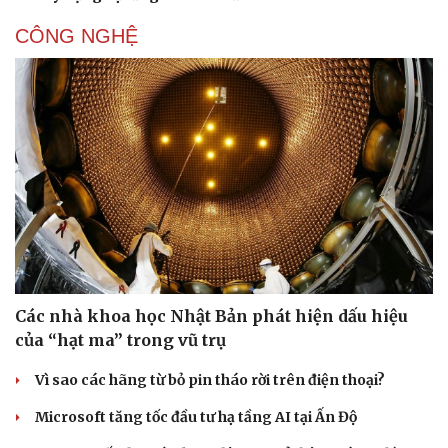
CÔNG NGHỆ
Văn hóa
Giải trí
Các nhà khoa học Nhật Bản phát hiện dấu hiệu
Sân khấu - Điện ảnh
Nghệ sĩ
của “hạt ma” trong vũ trụ
Văn học
Thời trang
Âm nhạc
Sao Việt
Vì sao các hãng từ bỏ pin tháo rời trên điện thoại?
Di sản
Microsoft tăng tốc đầu tư hạ tầng AI tại Ấn Độ