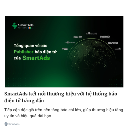
Doanh nghiệp
Công nghệ
Thông tin doanh nghiệp
Sành điệu
Doanh nghiệp 24h
Tin Công nghệ
Doanh nhân
Trải nghiệm
Vì cộng đồng
Chuyển đổi số
SmartAds kết nối thương hiệu với hệ thống báo
điện tử hàng đầu
Tiếp cận độc giả trên nền tảng báo chí lớn, giúp thương hiệu tăng
uy tín và hiệu quả dài hạn.