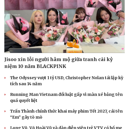
Jisoo xin lỗi người hâm mộ giữa tranh cãi kỷ
niệm 10 năm BLACKPINK
The Odyssey vượt 1 tỷ USD, Christopher Nolan tái lập kỳ
tích sau 14 năm
Running Man Vietnam đổi luật gấp vì màn xé bảng tên
quá quyết liệt
Trấn Thành chính thức khai máy phim Tết 2027, cái tên
“Em” gây tò mò
Long Vũ, Võ Hoài Vũ và dàn diễn viên trẻ VTV có bố mẹ