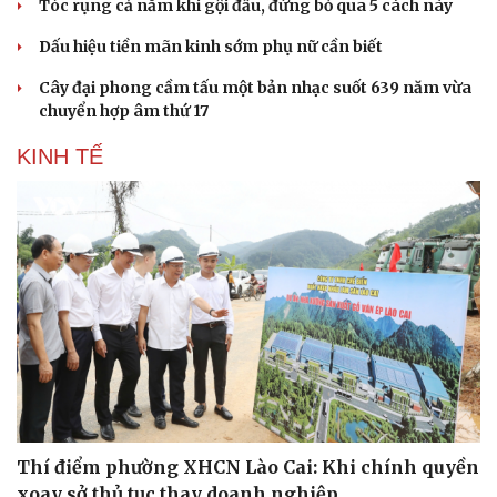
Tóc rụng cả nắm khi gội đầu, đừng bỏ qua 5 cách này
Dấu hiệu tiền mãn kinh sớm phụ nữ cần biết
Cây đại phong cầm tấu một bản nhạc suốt 639 năm vừa
chuyển hợp âm thứ 17
KINH TẾ
Thí điểm phường XHCN Lào Cai: Khi chính quyền
xoay sở thủ tục thay doanh nghiệp