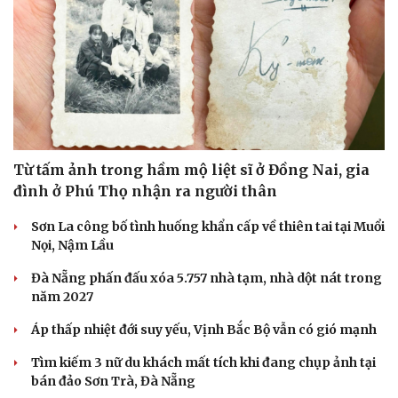
Hạt giống tâm hồn
Từ tấm ảnh trong hầm mộ liệt sĩ ở Đồng Nai, gia
đình ở Phú Thọ nhận ra người thân
Sơn La công bố tình huống khẩn cấp về thiên tai tại Muổi
Nọi, Nậm Lầu
Đà Nẵng phấn đấu xóa 5.757 nhà tạm, nhà dột nát trong
năm 2027
Áp thấp nhiệt đới suy yếu, Vịnh Bắc Bộ vẫn có gió mạnh
Tìm kiếm 3 nữ du khách mất tích khi đang chụp ảnh tại
bán đảo Sơn Trà, Đà Nẵng