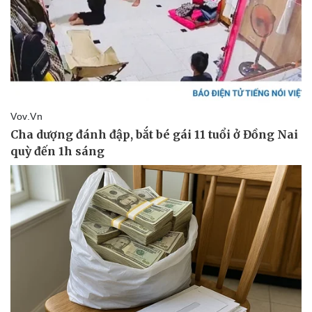
Vụ án
Vũ khí
Tin nóng
Việt Nam
Tư vấn luật
Phân tích