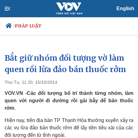
English
PHÁP LUẬT
/
Bắt giữ nhóm đối tượng vờ làm
Chính trị
Xã hội
Đảng
Tin 24h
quen rồi lừa đảo bán thuốc rởm
Tổ chức nhân sự
Dự báo thời tiết
Quốc hội
Giáo dục
Thứ Tư, 11:20, 15/10/2014
Nhận diện sự thật
Dấu ấn VOV
Việc làm
VOV.VN -Các đối tượng bố trí thành từng nhóm, làm
Biển đảo
quen với người đi đường rồi gài bẫy để bán thuốc
rởm.
Hiện nay, trên địa bàn TP Thanh Hóa thường xuyên xảy ra
các vụ lừa đảo bán thuốc rởm để lấy tiền tiêu xài của các
đối tượng đến từ tỉnh ngoài.