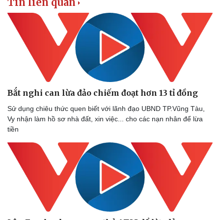
Tin liên quan
Thể thao
Ô tô - Xe máy
Bóng đá
Ô tô
Lịch thi đấu bóng đá
Xe máy
Thế giới thể thao
Tư vấn
eSports
Hậu trường
Bắt nghi can lừa đảo chiếm đoạt hơn 13 tỉ đồng
Sử dụng chiêu thức quen biết với lãnh đạo UBND TP.Vũng Tàu,
Vy nhận làm hồ sơ nhà đất, xin việc... cho các nạn nhân để lừa
tiền