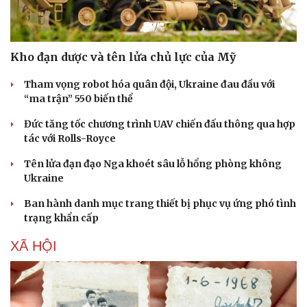
Kho đạn dược và tên lửa chủ lực của Mỹ
Tham vọng robot hóa quân đội, Ukraine đau đầu với
“ma trận” 550 biến thể
Đức tăng tốc chương trình UAV chiến đấu thông qua hợp
tác với Rolls-Royce
Tên lửa đạn đạo Nga khoét sâu lỗ hổng phòng không
Ukraine
Ban hành danh mục trang thiết bị phục vụ ứng phó tình
trạng khẩn cấp
Du lịch
Podcast
XÃ HỘI
Tư vấn
Câu chuyện thời sự
Săn Tour
Đọc truyện đêm khuya
check-in
Cửa sổ tình yêu
Kể chuyện cho bé