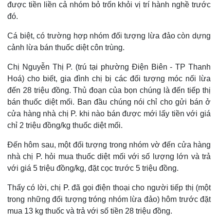
được tiền liền cả nhóm bỏ trốn khỏi vị trí hành nghề trước
đó.
Cá biệt, có trường hợp nhóm đối tượng lừa đảo còn dựng
cảnh lừa bán thuốc diệt côn trùng.
Chị Nguyễn Thị P. (trú tại phường Điện Biên - TP Thanh
Hoá) cho biết, gia đình chị bị các đối tượng móc nối lừa
đến 28 triệu đồng. Thủ đoạn của bọn chúng là đến tiếp thị
bán thuốc diệt mối. Ban đầu chúng nói chỉ cho gửi bán ở
cửa hàng nhà chị P. khi nào bán được mới lấy tiền với giá
chỉ 2 triệu đồng/kg thuốc diệt mối.
Thế giới
Multimedia
Đến hôm sau, một đối tượng trong nhóm vờ đến cửa hàng
Quan sát
Video
nhà chị P. hỏi mua thuốc diệt mối với số lượng lớn và trả
Cuộc sống đó đây
Ảnh
với giá 5 triệu đồng/kg, đặt cọc trước 5 triệu đồng.
Hồ sơ
E-Magazine
Infographic
Thấy có lời, chị P. đã gọi điện thoại cho người tiếp thị (một
trong những đối tượng tróng nhóm lừa đảo) hôm trước đặt
mua 13 kg thuốc và trả với số tiền 28 triệu đồng.