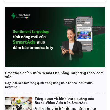
SmartAds chính thức ra mắt tính năng Targeting theo 'cảm
xúc'
Đây là bước mở rộng quan trọng trong hệ sinh thái contextual
Kinh tế
Thị trường
targeting.
Bất động sản
Giá vàng
Khởi nghiệp
Tiêu dùng
Tổng quan về hình thức quảng cáo
Tỷ giá
Brand Video Ads trên SmartAds
Chứng khoán
Định nghĩa, vị trí hiển thị, quy cách nội dung,