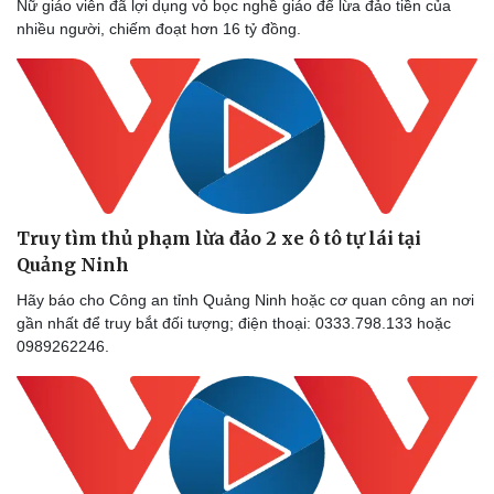
Nữ giáo viên đã lợi dụng vỏ bọc nghề giáo để lừa đảo tiền của
nhiều người, chiếm đoạt hơn 16 tỷ đồng.
Sức khỏe
Đời sống
Dinh dưỡng - món ngon
Nhà đẹp
Cây thuốc
Blog
Truy tìm thủ phạm lừa đảo 2 xe ô tô tự lái tại
Sản phụ khoa
Tình yêu - Gia đình
Quảng Ninh
Nhi khoa
Nam khoa
Hãy báo cho Công an tỉnh Quảng Ninh hoặc cơ quan công an nơi
Làm đẹp - giảm cân
gần nhất để truy bắt đối tượng; điện thoại: 0333.798.133 hoặc
Phòng mạch online
0989262246.
Ăn sạch sống khỏe