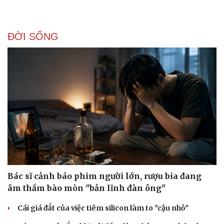
ĐỜI SỐNG
Văn hóa
Giải trí
Sân khấu - Điện ảnh
Nghệ sĩ
Văn học
Thời trang
Bác sĩ cảnh báo phim người lớn, rượu bia đang
Âm nhạc
Sao Việt
âm thầm bào mòn "bản lĩnh đàn ông"
Di sản
Cái giá đắt của việc tiêm silicon làm to "cậu nhỏ"