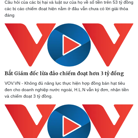
Câu hỏi của các bị hại và luật sư của họ về số tiền trên 53 tỷ đồng
các bị cáo chiếm đoạt hiện nằm ở đâu vẫn chưa có lời giải thỏa
đáng
Doanh nghiệp
Công nghệ
Thông tin doanh nghiệp
Sành điệu
Doanh nghiệp 24h
Tin Công nghệ
Doanh nhân
Trải nghiệm
Vì cộng đồng
Chuyển đổi số
Bắt Giám đốc lừa đảo chiếm đoạt hơn 3 tỷ đồng
VOV.VN - Không đủ năng lực thực hiện hợp đồng bán hạt tiêu
đen cho doanh nghiệp nước ngoài, H.L.N vẫn ký đơn, nhận tiền
và chiếm đoạt 3 tỷ đồng.