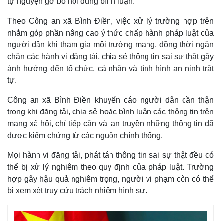
tự nguyện gỡ bỏ nội dung bình luận.
Theo Công an xã Bình Điền, việc xử lý trường hợp trên
nhằm góp phần nâng cao ý thức chấp hành pháp luật của
người dân khi tham gia môi trường mạng, đồng thời ngăn
chặn các hành vi đăng tải, chia sẻ thông tin sai sự thật gây
ảnh hưởng đến tổ chức, cá nhân và tình hình an ninh trật
tự.
Công an xã Bình Điền khuyến cáo người dân cần thận
trọng khi đăng tải, chia sẻ hoặc bình luận các thông tin trên
mạng xã hội, chỉ tiếp cận và lan truyền những thông tin đã
được kiểm chứng từ các nguồn chính thống.
Thế giới
Multimedia
Mọi hành vi đăng tải, phát tán thông tin sai sự thật đều có
Quan sát
Video
Cuộc sống đó đây
Ảnh
thể bị xử lý nghiêm theo quy định của pháp luật. Trường
Hồ sơ
E-Magazine
hợp gây hậu quả nghiêm trọng, người vi phạm còn có thể
Infographic
bị xem xét truy cứu trách nhiệm hình sự.