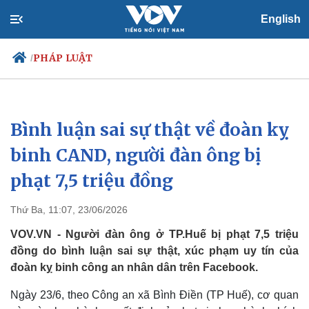
English
PHÁP LUẬT
/
Bình luận sai sự thật về đoàn kỵ
Chính trị
Xã hội
Đảng
Tin 24h
binh CAND, người đàn ông bị
Tổ chức nhân sự
Dự báo thời tiết
phạt 7,5 triệu đồng
Quốc hội
Giáo dục
Nhận diện sự thật
Dấu ấn VOV
Việc làm
Thứ Ba, 11:07, 23/06/2026
Biển đảo
VOV.VN - Người đàn ông ở TP.Huế bị phạt 7,5 triệu
đồng do bình luận sai sự thật, xúc phạm uy tín của
đoàn kỵ binh công an nhân dân trên Facebook.
Ngày 23/6, theo Công an xã Bình Điền (TP Huế), cơ quan