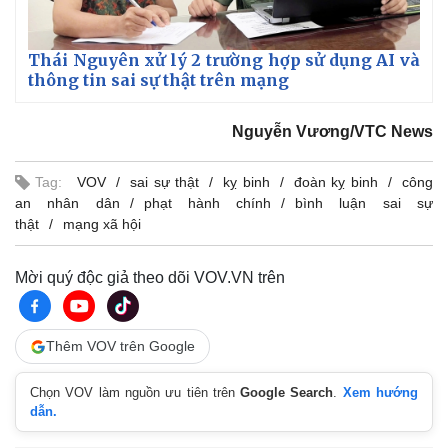
Thái Nguyên xử lý 2 trường hợp sử dụng AI và
thông tin sai sự thật trên mạng
Nguyễn Vương/VTC News
Tag:
VOV
sai sự thật
kỵ binh
đoàn kỵ binh
công
an nhân dân
phạt hành chính
bình luận sai sự
thật
mạng xã hội
Mời quý độc giả theo dõi VOV.VN trên
Thêm VOV trên Google
Chọn VOV làm nguồn ưu tiên trên
Google Search
.
Xem hướng
dẫn.