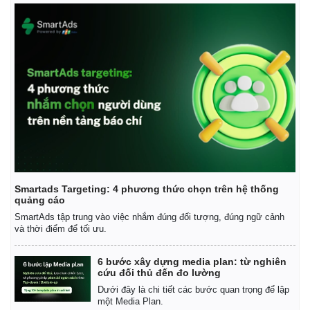
Smartads Targeting: 4 phương thức chọn trên hệ thống
quảng cáo
SmartAds tập trung vào việc nhắm đúng đối tượng, đúng ngữ cảnh
và thời điểm để tối ưu.
Kinh tế
Thị trường
Bất động sản
Giá vàng
6 bước xây dựng media plan: từ nghiên
cứu đối thủ đến đo lường
Khởi nghiệp
Tiêu dùng
Tỷ giá
Dưới đây là chi tiết các bước quan trọng để lập
một Media Plan.
Chứng khoán