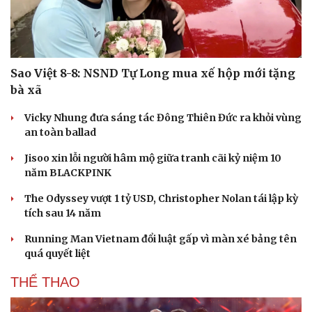
Hạt giống tâm hồn
Sao Việt 8-8: NSND Tự Long mua xế hộp mới tặng
bà xã
Vicky Nhung đưa sáng tác Đông Thiên Đức ra khỏi vùng
an toàn ballad
Jisoo xin lỗi người hâm mộ giữa tranh cãi kỷ niệm 10
năm BLACKPINK
The Odyssey vượt 1 tỷ USD, Christopher Nolan tái lập kỳ
tích sau 14 năm
Running Man Vietnam đổi luật gấp vì màn xé bảng tên
quá quyết liệt
THỂ THAO