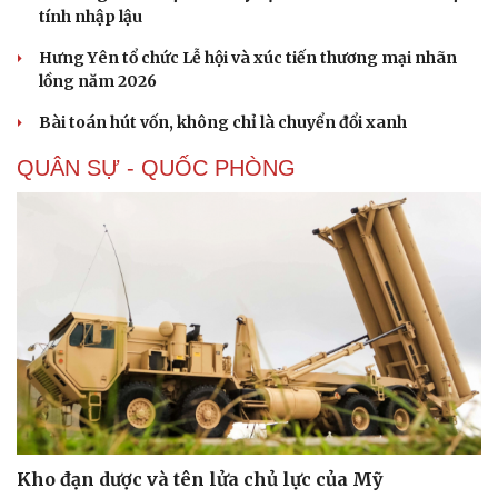
tính nhập lậu
Hưng Yên tổ chức Lễ hội và xúc tiến thương mại nhãn
lồng năm 2026
Bài toán hút vốn, không chỉ là chuyển đổi xanh
QUÂN SỰ - QUỐC PHÒNG
Sức khỏe
Đời sống
Dinh dưỡng - món ngon
Nhà đẹp
Cây thuốc
Blog
Sản phụ khoa
Tình yêu - Gia đình
Nhi khoa
Nam khoa
Làm đẹp - giảm cân
Phòng mạch online
Ăn sạch sống khỏe
Kho đạn dược và tên lửa chủ lực của Mỹ