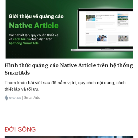
Doanh nghiệp
Công nghệ
Thông tin doanh nghiệp
Sành điệu
Doanh nghiệp 24h
Tin Công nghệ
Doanh nhân
Trải nghiệm
Vì cộng đồng
Chuyển đổi số
Hình thức quảng cáo Native Article trên hệ thống
SmartAds
Tham khảo bài viết sau để nắm vị trí, quy cách nội dung, cách
thiết lập và tối ưu.
| SmartAds
ĐỜI SỐNG