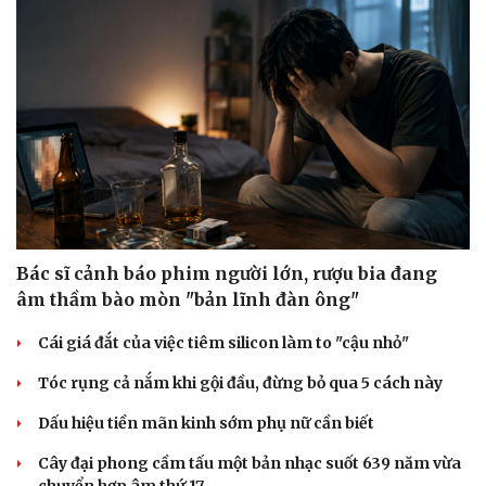
Bác sĩ cảnh báo phim người lớn, rượu bia đang
âm thầm bào mòn "bản lĩnh đàn ông"
Cái giá đắt của việc tiêm silicon làm to "cậu nhỏ"
Tóc rụng cả nắm khi gội đầu, đừng bỏ qua 5 cách này
Dấu hiệu tiền mãn kinh sớm phụ nữ cần biết
Cây đại phong cầm tấu một bản nhạc suốt 639 năm vừa
chuyển hợp âm thứ 17