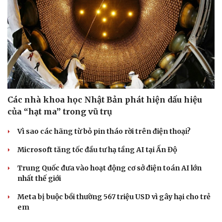
Các nhà khoa học Nhật Bản phát hiện dấu hiệu
của “hạt ma” trong vũ trụ
Vì sao các hãng từ bỏ pin tháo rời trên điện thoại?
Văn hóa
Giải trí
Microsoft tăng tốc đầu tư hạ tầng AI tại Ấn Độ
Sân khấu - Điện ảnh
Nghệ sĩ
Trung Quốc đưa vào hoạt động cơ sở điện toán AI lớn
Văn học
Thời trang
nhất thế giới
Âm nhạc
Sao Việt
Di sản
Meta bị buộc bồi thường 567 triệu USD vì gây hại cho trẻ
em