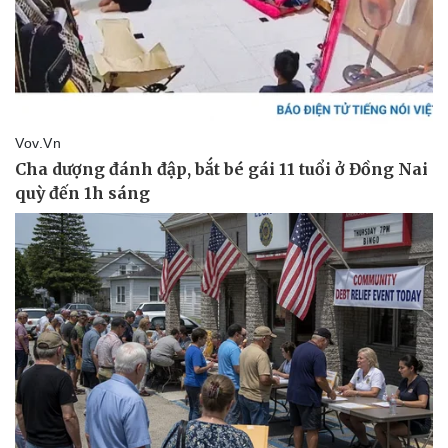
Vụ án
Vũ khí
Tin nóng
Việt Nam
Tư vấn luật
Phân tích