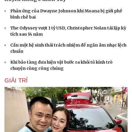
Phản ứng của Dwayne Johnson khi Moana bị giới phê
bình chê bai
The Odyssey vượt 1 tỷ USD, Christopher Nolan tái lập kỳ
tích sau 14 năm
Cần một hệ sinh thái trách nhiệm để ngăn âm nhạc lệch
chuẩn
Khi bảo tàng đưa hiện vật bước ra khỏi tủ kính trò
chuyện cùng công chúng
GIẢI TRÍ
Du lịch
Podcast
Tư vấn
Câu chuyện thời sự
Săn Tour
Đọc truyện đêm khuya
check-in
Cửa sổ tình yêu
Kể chuyện cho bé