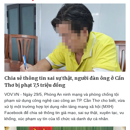
Thể thao
Ô tô - Xe máy
Bóng đá
Ô tô
Lịch thi đấu bóng đá
Xe máy
Thế giới thể thao
Tư vấn
eSports
Hậu trường
Chia sẻ thông tin sai sự thật, người đàn ông ở Cần
Thơ bị phạt 7,5 triệu đồng
VOV.VN - Ngày 29/5, Phòng An ninh mạng và phòng chống tội
phạm sử dụng công nghệ cao công an TP. Cần Thơ cho biết, vừa
xử lý một trường hợp lợi dụng nền tảng mạng xã hội (MXH)
Facebook để chia sẻ thông tin giả mạo, sai sự thật, xuyên tạc, vu
khống, xúc phạm uy tín của tổ chức và danh dự cá nhân.