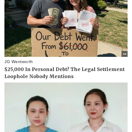
Kinh tế
Thị trường
Bất động sản
Giá vàng
Khởi nghiệp
Tiêu dùng
Tỷ giá
Chứng khoán
Giá cà phê