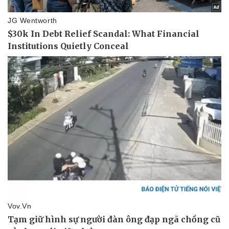
Pháp luật
Quân sự - Quốc phòng
Vụ án
Vũ khí
Tin nóng
Việt Nam