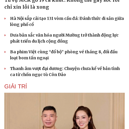
Từ vụ MCK gỡ 19 ca khúc: Không thể gây sốc rồi
chỉ xin lỗi là xong
Hà Nội sắp cải tạo 131 vòm cầu đá: Đánh thức di sản giữa
lòng phố cổ
Đưa bản sắc văn hóa người Mường trở thành động lực
phát triển du lịch cộng đồng
Ba phim Việt cùng “đổ bộ” phòng vé tháng 8, đối đầu
loạt bom tấn ngoại
Thanh âm vượt đại dương: Chuyện chưa kể về bản tình
ca từ chốn ngục tù Côn Đảo
GIẢI TRÍ
Du lịch
Podcast
Tư vấn
Câu chuyện thời sự