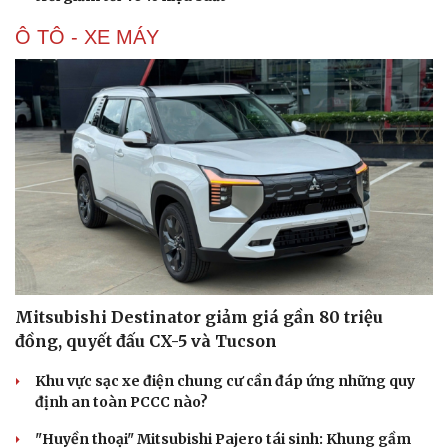
Ô TÔ - XE MÁY
Văn hóa
Giải trí
Sân khấu - Điện ảnh
Nghệ sĩ
Văn học
Thời trang
Âm nhạc
Sao Việt
Di sản
Mitsubishi Destinator giảm giá gần 80 triệu
đồng, quyết đấu CX-5 và Tucson
Khu vực sạc xe điện chung cư cần đáp ứng những quy
định an toàn PCCC nào?
"Huyền thoại" Mitsubishi Pajero tái sinh: Khung gầm