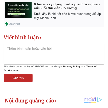
6 bước xây dựng media plan: từ nghiên
cứu đối thủ đến đo lường
Dưới đây là chi tiết các bước quan trọng để lập
một Media Plan.
Viết bình luận
This site is protected by reCAPTCHA and the Google
Privacy Policy
and
Terms of
Service
apply.
Gửi tin