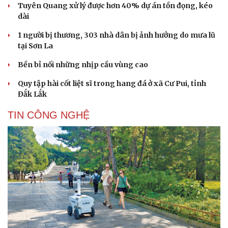
Tuyên Quang xử lý được hơn 40% dự án tồn đọng, kéo
dài
1 người bị thương, 303 nhà dân bị ảnh hưởng do mưa lũ
tại Sơn La
Bền bỉ nối những nhịp cầu vùng cao
Quy tập hài cốt liệt sĩ trong hang đá ở xã Cư Pui, tỉnh
Đắk Lắk
TIN CÔNG NGHỆ