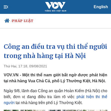
English
PHÁP LUẬT
/
Công an điều tra vụ thi thể người
Chính trị
Xã hội
Đảng
Tin 24h
trong nhà hàng tại Hà Nội
Tổ chức nhân sự
Dự báo thời tiết
Quốc hội
Giáo dục
Thứ Hai, 17:18, 09/08/2021
Nhận diện sự thật
Dấu ấn VOV
Việc làm
VOV.VN - Một thi thể nam giới bất ngờ được phát hiện
Biển đảo
tại nhà hàng Vua Chả Cá, phố Lý Thường Kiệt, Hà Nội.
Ngày 9/8, lãnh đạo Công an quận Hoàn Kiếm (Hà Nội) cho
biết, đơn vị đang điều tra làm rõ việc
phát hiện thi thể
người
tại nhà hàng trên phố Lý Thường Kiệt.