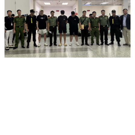
Bàn giao nhóm đối tượng bị Interpol truy nã đỏ,
lừa đảo hơn 327 tỷ đồng
Khám xét khẩn cấp nhà Bùi Xuân Huấn (Huấn Hoa
Hồng)
Khởi tố 2 vụ án xâm phạm quyền sở hữu công nghiệp tại
Ninh Hiệp, Hà Nội
Thông tin sai sự thật, hai người ở Hà Nội bị phạt
Công an Hà Nội liên tiếp bắt giữ nhiều kẻ trộm xe máy