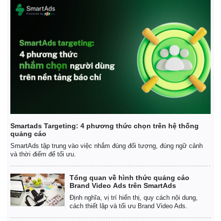
Thế giới
Multimedia
Quan sát
Video
Cuộc sống đó đây
Ảnh
Hồ sơ
E-Magazine
Infographic
Smartads Targeting: 4 phương thức chọn trên hệ thống
quảng cáo
SmartAds tập trung vào việc nhắm đúng đối tượng, đúng ngữ cảnh
và thời điểm để tối ưu.
Tổng quan về hình thức quảng cáo
Brand Video Ads trên SmartAds
Định nghĩa, vị trí hiển thị, quy cách nội dung,
cách thiết lập và tối ưu Brand Video Ads.