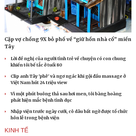
Cặp vợ chồng 9X bỏ phố về “giữ hồn nhà cổ” miền
Tây
Doanh nghiệp
Công nghệ
Lời đề nghị của người tình trẻ về chuyện có con chung
khiến tôi bế tắc ở tuổi 80
Thông tin doanh nghiệp
Sành điệu
Doanh nghiệp 24h
Tin Công nghệ
Clip anh Tây 'phê' và ngơ ngác khi gội đầu massage ở
Doanh nhân
Trải nghiệm
Việt Nam hút 24 triệu view
Vì cộng đồng
Chuyển đổi số
Vì một phút buông thả sau hơi men, tôi bàng hoàng
phát hiện mắc bệnh tình dục
Nhập viện trước ngày cưới, cô dâu bất ngờ được tổ chức
hôn lễ trong bệnh viện
KINH TẾ