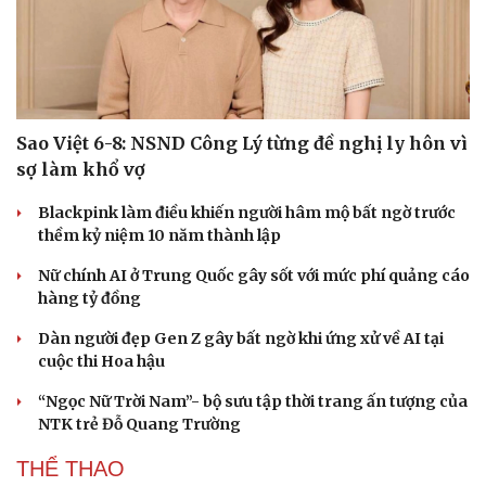
Săn Tour
Đọc truyện đêm khuya
check-in
Cửa sổ tình yêu
Kể chuyện cho bé
Hạt giống tâm hồn
Sao Việt 6-8: NSND Công Lý từng đề nghị ly hôn vì
sợ làm khổ vợ
Blackpink làm điều khiến người hâm mộ bất ngờ trước
thềm kỷ niệm 10 năm thành lập
Nữ chính AI ở Trung Quốc gây sốt với mức phí quảng cáo
hàng tỷ đồng
Dàn người đẹp Gen Z gây bất ngờ khi ứng xử về AI tại
cuộc thi Hoa hậu
“Ngọc Nữ Trời Nam”- bộ sưu tập thời trang ấn tượng của
NTK trẻ Đỗ Quang Trường
THỂ THAO