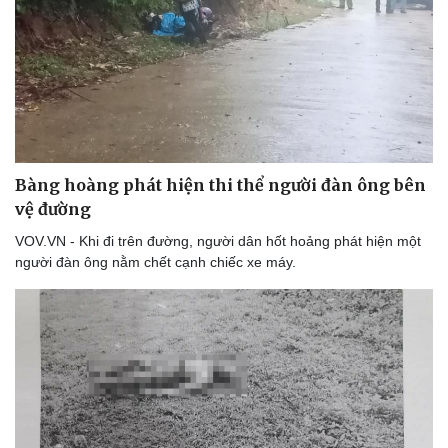
Bàng hoàng phát hiện thi thể người đàn ông bên
vệ đường
VOV.VN - Khi đi trên đường, người dân hốt hoảng phát hiện một
người đàn ông nằm chết cạnh chiếc xe máy.
Thể thao
Ô tô - Xe máy
Bóng đá
Ô tô
Lịch thi đấu bóng đá
Xe máy
Thế giới thể thao
Tư vấn
eSports
Hậu trường