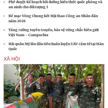
Phê duyệt Kế hoạch bồi dưỡng kiến thức quốc phòng và
an ninh cho đối tượng 1
Bế mạc Vòng Chung kết Hội thao Công an Nhân dân
năm 2026
Sức khỏe
Đời sống
Dinh dưỡng - món ngon
Nhà đẹp
Tăng cường tuyên truyền, bảo vệ vững chắc biên giới
Cây thuốc
Blog
Việt Nam – Campuchia
Sản phụ khoa
Tình yêu - Gia đình
Nhi khoa
Hải quân Mỹ lần đầu tiên huấn luyện UAV cảm tử tại Hàn
Nam khoa
Quốc
Làm đẹp - giảm cân
XÃ HỘI
Phòng mạch online
Ăn sạch sống khỏe