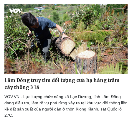
check-in
Cửa sổ tình yêu
Kể chuyện cho bé
Hạt giống tâm hồn
Lâm Đồng truy tìm đối tượng cưa hạ hàng trăm
cây thông 3 lá
VOV.VN - Lực lượng chức năng xã Lạc Dương, tỉnh Lâm Đồng
đang điều tra, làm rõ vụ phá rừng xảy ra tại khu vực đồi thông liền
kề đất sản xuất của người dân ở thôn Klong Klanh, sát Quốc lộ
27C.