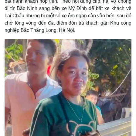
bắt hành khách nộp tiền. Theo nội dung clip, hai vợ chồng
đi từ Bắc Ninh sang bến xe Mỹ Đình để bắt xe khách về
Lai Châu nhưng bị một số xe ôm ngăn cản vào bến, sau đó
chở lòng vòng đến địa điểm đón trả khách gần Khu công
nghiệp Bắc Thăng Long, Hà Nội.