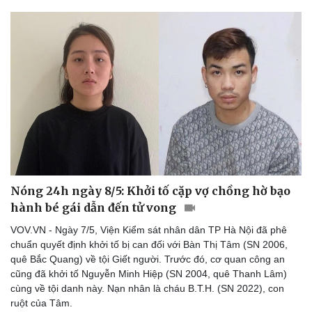
Nóng 24h ngày 8/5: Khởi tố cặp vợ chồng hờ bạo
hành bé gái dẫn đến tử vong
VOV.VN - Ngày 7/5, Viện Kiểm sát nhân dân TP Hà Nội đã phê
chuẩn quyết định khởi tố bị can đối với Bàn Thị Tâm (SN 2006,
quê Bắc Quang) về tội Giết người. Trước đó, cơ quan công an
cũng đã khởi tố Nguyễn Minh Hiệp (SN 2004, quê Thanh Lâm)
Du lịch
Podcast
cùng về tội danh này. Nạn nhân là cháu B.T.H. (SN 2022), con
Tư vấn
Câu chuyện thời sự
ruột của Tâm.
Săn Tour
Đọc truyện đêm khuya