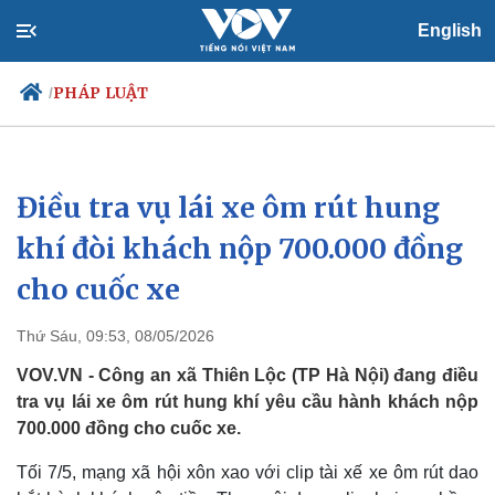
English
PHÁP LUẬT
/
Điều tra vụ lái xe ôm rút hung
Chính trị
Xã hội
Đảng
Tin 24h
khí đòi khách nộp 700.000 đồng
Tổ chức nhân sự
Dự báo thời tiết
cho cuốc xe
Quốc hội
Giáo dục
Nhận diện sự thật
Dấu ấn VOV
Việc làm
Thứ Sáu, 09:53, 08/05/2026
Biển đảo
VOV.VN - Công an xã Thiên Lộc (TP Hà Nội) đang điều
tra vụ lái xe ôm rút hung khí yêu cầu hành khách nộp
700.000 đồng cho cuốc xe.
Tối 7/5, mạng xã hội xôn xao với clip tài xế xe ôm rút dao