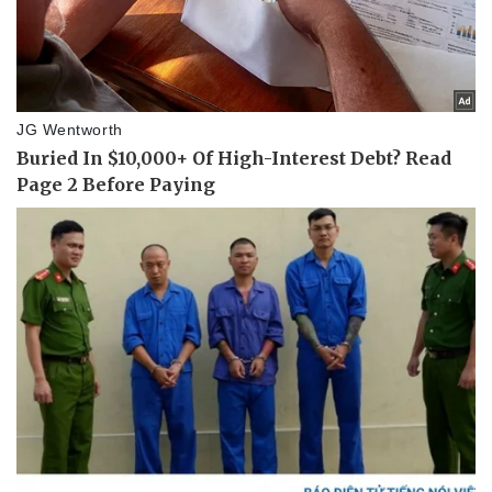
Sức khỏe
Đời sống
Dinh dưỡng - món ngon
Nhà đẹp
Cây thuốc
Blog
Sản phụ khoa
Tình yêu - Gia đình
Nhi khoa
Nam khoa
Làm đẹp - giảm cân
Phòng mạch online