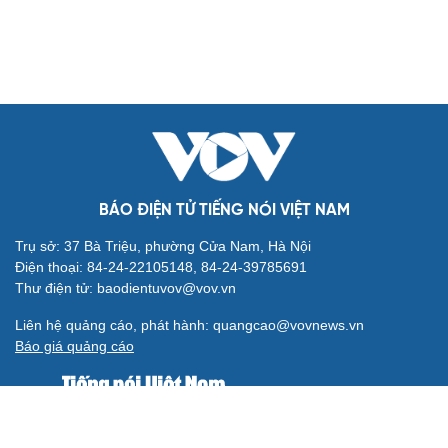
BÁO ĐIỆN TỬ TIẾNG NÓI VIỆT NAM
Trụ sở: 37 Bà Triệu, phường Cửa Nam, Hà Nội
Điện thoại: 84-24-22105148, 84-24-39785691
Thư điện tử: baodientuvov@vov.vn
Liên hệ quảng cáo, phát hành: quangcao@vovnews.vn
Báo giá quảng cáo
Báo in
xuất bản thứ Năm hàng tuần
Tổng Biên tập: NGÔ THIỆU PHONG