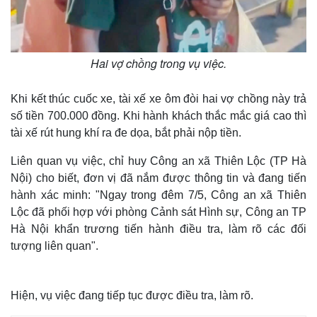
Thế giới
Multimedia
Quan sát
Video
Cuộc sống đó đây
Ảnh
Hồ sơ
E-Magazine
Hai vợ chồng trong vụ việc.
Infographic
Khi kết thúc cuốc xe, tài xế xe ôm đòi hai vợ chồng này trả
số tiền 700.000 đồng. Khi hành khách thắc mắc giá cao thì
tài xế rút hung khí ra đe dọa, bắt phải nộp tiền.
Liên quan vụ việc, chỉ huy Công an xã Thiên Lộc (TP Hà
Nội) cho biết, đơn vị đã nắm được thông tin và đang tiến
hành xác minh: "Ngay trong đêm 7/5, Công an xã Thiên
Lộc đã phối hợp với phòng Cảnh sát Hình sự, Công an TP
Hà Nội khẩn trương tiến hành điều tra, làm rõ các đối
tượng liên quan".
Hiện, vụ việc đang tiếp tục được điều tra, làm rõ.