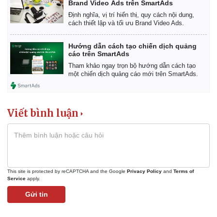
Brand Video Ads trên SmartAds
Định nghĩa, vị trí hiển thị, quy cách nội dung,
cách thiết lập và tối ưu Brand Video Ads.
Pháp luật
Quân sự - Quốc phòng
Vụ án
Vũ khí
Hướng dẫn cách tạo chiến dịch quảng
Tin nóng
Việt Nam
cáo trên SmartAds
Tư vấn luật
Phân tích
Tham khảo ngay trọn bộ hướng dẫn cách tạo
một chiến dịch quảng cáo mới trên SmartAds.
Viết bình luận
This site is protected by reCAPTCHA and the Google
Privacy Policy
and
Terms of
Service
apply.
Gửi tin