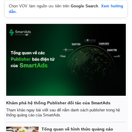
Chọn VOV làm nguồn ưu tiên trên
Google Search
.
Xem hướng
dẫn.
Khám phá hệ thống Publisher đối tác của SmartAds
Tham khảo ngay bài viết sau để nắm danh sách publisher trong hệ
thống quảng cáo của SmartAds.
Tổng quan về hình thức quảng cáo