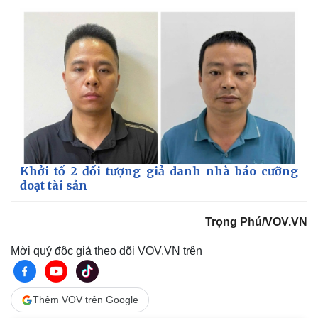
Khởi tố 2 đối tượng giả danh nhà báo cưỡng
Kinh tế
Thị trường
đoạt tài sản
Bất động sản
Giá vàng
Khởi nghiệp
Tiêu dùng
Trọng Phú/VOV.VN
Tỷ giá
Chứng khoán
Mời quý độc giả theo dõi VOV.VN trên
Giá cà phê
Thêm VOV trên Google