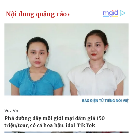
Thể thao
Ô tô - Xe máy
Bóng đá
Ô tô
Lịch thi đấu bóng đá
Xe máy
Thế giới thể thao
Tư vấn
eSports
Hậu trường