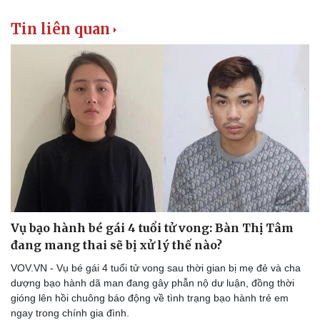
Tin liên quan
Văn hóa
Giải trí
Sân khấu - Điện ảnh
Nghệ sĩ
Văn học
Thời trang
Âm nhạc
Sao Việt
Di sản
Vụ bạo hành bé gái 4 tuổi tử vong: Bàn Thị Tâm
đang mang thai sẽ bị xử lý thế nào?
VOV.VN - Vụ bé gái 4 tuổi tử vong sau thời gian bị mẹ đẻ và cha
dượng bạo hành dã man đang gây phẫn nộ dư luận, đồng thời
gióng lên hồi chuông báo động về tình trạng bạo hành trẻ em
ngay trong chính gia đình.