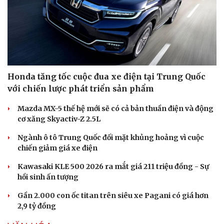
Honda tăng tốc cuộc đua xe điện tại Trung Quốc
với chiến lược phát triển sản phẩm
Văn hóa
Giải trí
Mazda MX-5 thế hệ mới sẽ có cả bản thuần điện và động
Sân khấu - Điện ảnh
Nghệ sĩ
cơ xăng Skyactiv-Z 2.5L
Văn học
Thời trang
Âm nhạc
Sao Việt
Ngành ô tô Trung Quốc đối mặt khủng hoảng vì cuộc
Di sản
chiến giảm giá xe điện
Kawasaki KLE 500 2026 ra mắt giá 211 triệu đồng - Sự
hồi sinh ấn tượng
Gần 2.000 con ốc titan trên siêu xe Pagani có giá hơn
2,9 tỷ đồng