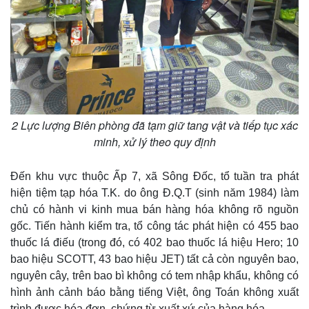
2 Lực lượng Biên phòng đã tạm giữ tang vật và tiếp tục xác
minh, xử lý theo quy định
Đến khu vực thuộc Ấp 7, xã Sông Đốc, tổ tuần tra phát
hiện tiệm tạp hóa T.K. do ông Đ.Q.T (sinh năm 1984) làm
chủ có hành vi kinh mua bán hàng hóa không rõ nguồn
gốc. Tiến hành kiểm tra, tổ công tác phát hiện có 455 bao
thuốc lá điếu (trong đó, có 402 bao thuốc lá hiệu Hero; 10
bao hiệu SCOTT, 43 bao hiệu JET) tất cả còn nguyên bao,
nguyên cây, trên bao bì không có tem nhập khẩu, không có
hình ảnh cảnh báo bằng tiếng Việt, ông Toán không xuất
trình được hóa đơn, chứng từ xuất xứ của hàng hóa.