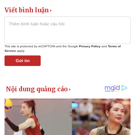
Viết bình luận
This site is protected by reCAPTCHA and the Google
Privacy Policy
and
Terms of
Service
apply.
Gửi tin
Kinh tế
Thị trường
Bất động sản
Giá vàng
Khởi nghiệp
Tiêu dùng
Tỷ giá
Chứng khoán
Giá cà phê