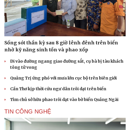
Sống sót thần kỳ sau 8 giờ lênh đênh trên biển
nhờ kỹ năng sinh tồn và phao xốp
Đi vào đường ngang giao đường sắt, cụ bà bị tàu khách
tông tử vong
Quảng Trị ứng phó với mưa lớn cục bộ trên biên giới
Cần Thơ kịp thời cứu ngư dân trôi dạt trên biển
Tìm chủ sở hữu phao trôi dạt vào bờ biển Quảng Ngãi
TIN CÔNG NGHỆ