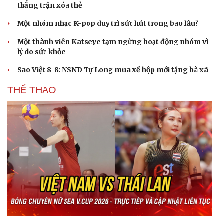
thắng trận xóa thẻ
Một nhóm nhạc K-pop duy trì sức hút trong bao lâu?
Một thành viên Katseye tạm ngừng hoạt động nhóm vì
lý do sức khỏe
Sao Việt 8-8: NSND Tự Long mua xế hộp mới tặng bà xã
THỂ THAO
Du lịch
Podcast
Tư vấn
Câu chuyện thời sự
Săn Tour
Đọc truyện đêm khuya
check-in
Cửa sổ tình yêu
Kể chuyện cho bé
Hạt giống tâm hồn