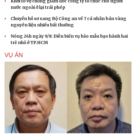
Khởi tố vợ chồng giám đốc công ty tổ chức cho người
nước ngoài ở lại trái phép
Chuyển hồ sơ sang Bộ Công an về 7 cá nhân bán vàng
nguyên liệu nhiều bất thường
Nóng 24h ngày 9/8: Diễn biến vụ bảo mẫu bạo hành hai
trẻ nhỏ ở TP.HCM
VỤ ÁN