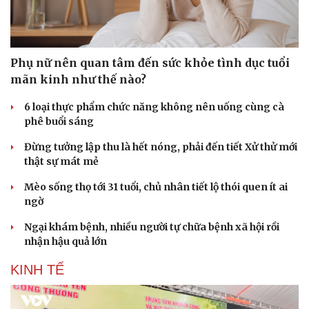
Doanh nghiệp
Công nghệ
Thông tin doanh nghiệp
Sành điệu
Doanh nghiệp 24h
Tin Công nghệ
Phụ nữ nên quan tâm đến sức khỏe tình dục tuổi
Doanh nhân
Trải nghiệm
Vì cộng đồng
Chuyển đổi số
mãn kinh như thế nào?
6 loại thực phẩm chức năng không nên uống cùng cà
phê buổi sáng
Đừng tưởng lập thu là hết nóng, phải đến tiết Xử thử mới
thật sự mát mẻ
Mèo sống thọ tới 31 tuổi, chủ nhân tiết lộ thói quen ít ai
ngờ
Ngại khám bệnh, nhiều người tự chữa bệnh xã hội rồi
nhận hậu quả lớn
KINH TẾ