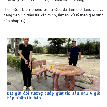
Hiện Đồn Biên phòng Sông Đốc đã tạm giữ tang vật và
đang tiếp tục điều tra xác minh, làm rõ, xử lý theo quy định
của pháp luật.
Thế giới
Multimedia
Quan sát
Video
Cuộc sống đó đây
Ảnh
Hồ sơ
E-Magazine
Infographic
Bắt giữ đối tượng cướp giật tài sản sau 6 giờ
tiếp nhận tin báo