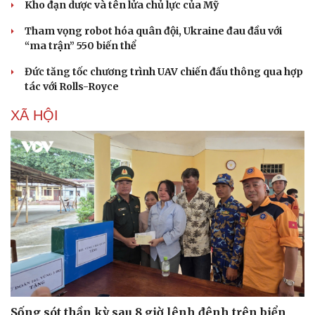
Kho đạn dược và tên lửa chủ lực của Mỹ
Tham vọng robot hóa quân đội, Ukraine đau đầu với
“ma trận” 550 biến thể
Sức khỏe
Đời sống
Dinh dưỡng - món ngon
Nhà đẹp
Đức tăng tốc chương trình UAV chiến đấu thông qua hợp
Cây thuốc
Blog
tác với Rolls-Royce
Sản phụ khoa
Tình yêu - Gia đình
Nhi khoa
XÃ HỘI
Nam khoa
Làm đẹp - giảm cân
Phòng mạch online
Ăn sạch sống khỏe
Sống sót thần kỳ sau 8 giờ lênh đênh trên biển