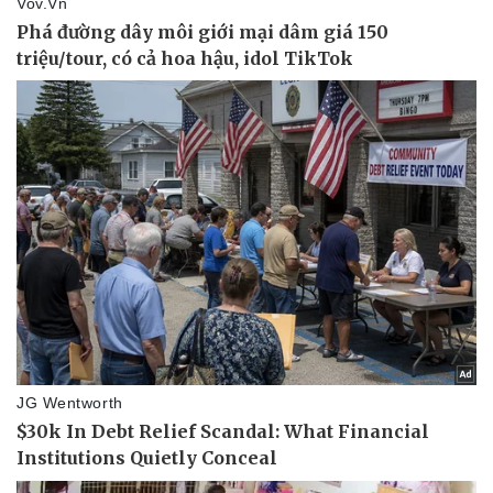
Pháp luật
Quân sự - Quốc phòng
Vụ án
Vũ khí
Tin nóng
Việt Nam