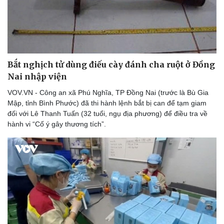
Bắt nghịch tử dùng điếu cày đánh cha ruột ở Đồng
Nai nhập viện
VOV.VN - Công an xã Phú Nghĩa, TP Đồng Nai (trước là Bù Gia
Mập, tỉnh Bình Phước) đã thi hành lệnh bắt bị can để tạm giam
đối với Lê Thanh Tuấn (32 tuổi, ngụ địa phương) để điều tra về
hành vi “Cố ý gây thương tích”.
Thể thao
Ô tô - Xe máy
Bóng đá
Ô tô