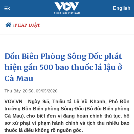
English
PHÁP LUẬT
/
Đồn Biên Phòng Sông Đốc phát
Chính trị
Xã hội
Đảng
Tin 24h
hiện gần 500 bao thuốc lá lậu ở
Tổ chức nhân sự
Dự báo thời tiết
Cà Mau
Quốc hội
Giáo dục
Nhận diện sự thật
Dấu ấn VOV
Việc làm
Thứ Bảy, 20:56, 09/05/2026
Biển đảo
VOV.VN - Ngày 9/5, Thiếu tá Lê Vũ Khanh, Phó Đồn
trưởng Đồn Biên phòng Sông Đốc (Bộ đội Biên phòng
Cà Mau), cho biết đơn vị đang hoàn chỉnh thủ tục, hồ
sơ xử phạt vi phạm hành chính và tịch thu nhiều bao
thuốc lá điếu không rõ nguồn gốc.