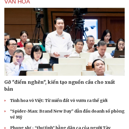
VĂN HÓA
Gỡ "điểm nghẽn", kiến tạo nguồn cầu cho xuất
bản
Tinh hoa võ Việt: Từ miền đất võ vươn ra thế giới
“Spider-Man: Brand New Day” dẫn đầu doanh số phòng
vé Mỹ
Phong slư - “thư tình” bằng dân ca của người Tày