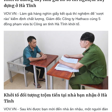
Thể thao
Ô tô - Xe máy
dựng ở Hà Tĩnh
Bóng đá
Ô tô
VOV.VN - Làm giả hàng nghìn giấy kết quả thí nghiệm để 'vượt
Lịch thi đấu bóng đá
Xe máy
rào' kiểm định chất lượng, Giám đốc Công ty Hathaco cùng 5
Thế giới thể thao
Tư vấn
đồng phạm vừa bị Công an tỉnh Hà Tĩnh khởi tố.
eSports
Hậu trường
Khởi tố đối tượng trộm tiền tại nhà bạn nhậu ở Hà
Tĩnh
VOV.VN - Sau khi được bạn mời đến nhà ăn nhậu, một người đàn