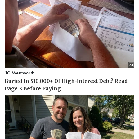
Vụ án
Vũ khí
Tin nóng
Việt Nam
Tư vấn luật
Phân tích