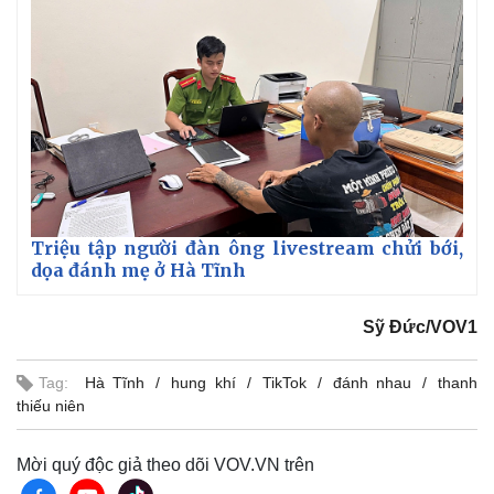
Triệu tập người đàn ông livestream chửi bới,
dọa đánh mẹ ở Hà Tĩnh
Sỹ Đức/VOV1
Tag:
Hà Tĩnh
hung khí
TikTok
đánh nhau
thanh
thiếu niên
Mời quý độc giả theo dõi VOV.VN trên