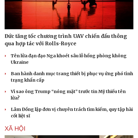
Đức tăng tốc chương trình UAV chiến đấu thông
qua hợp tác với Rolls-Royce
Sức khỏe
Đời sống
Dinh dưỡng - món ngon
Nhà đẹp
Tên lửa đạn đạo Nga khoét sâu lỗ hổng phòng không
Cây thuốc
Blog
Ukraine
Sản phụ khoa
Tình yêu - Gia đình
Ban hành danh mục trang thiết bị phục vụ ứng phó tình
Nhi khoa
trạng khẩn cấp
Nam khoa
Làm đẹp - giảm cân
Vì sao ông Trump “nóng mặt” trước tin Mỹ thiếu tên
Phòng mạch online
lửa?
Ăn sạch sống khỏe
Lâm Đồng lập đơn vị chuyên trách tìm kiếm, quy tập hài
cốt liệt sĩ
XÃ HỘI