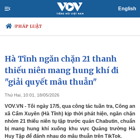
English
PHÁP LUẬT
/
Hà Tĩnh ngăn chặn 21 thanh
Chính trị
Xã hội
Đảng
Tin 24h
thiếu niên mang hung khí đi
Tổ chức nhân sự
Dự báo thời tiết
"giải quyết mâu thuẫn"
Quốc hội
Giáo dục
Nhận diện sự thật
Dấu ấn VOV
Việc làm
Thứ Hai, 10:01, 18/05/2026
Biển đảo
VOV.VN - Tối ngày 17/5, qua công tác tuần tra, Công an
xã Cẩm Xuyên (Hà Tĩnh) kịp thời phát hiện, ngăn chặn
nhóm 21 thiếu niên tụ tập trước quán Chabutin, chuẩn
bị mang hung khí xuống khu vực Quảng trường Hà
Huy Tập để đánh nhau do mâu thuẫn trên TikTok.