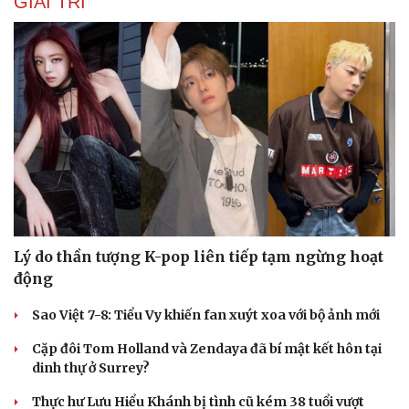
GIẢI TRÍ
Lý do thần tượng K-pop liên tiếp tạm ngừng hoạt
động
Sao Việt 7-8: Tiểu Vy khiến fan xuýt xoa với bộ ảnh mới
Du lịch
Podcast
Tư vấn
Câu chuyện thời sự
Cặp đôi Tom Holland và Zendaya đã bí mật kết hôn tại
Săn Tour
Đọc truyện đêm khuya
dinh thự ở Surrey?
check-in
Cửa sổ tình yêu
Thực hư Lưu Hiểu Khánh bị tình cũ kém 38 tuổi vượt
Kể chuyện cho bé