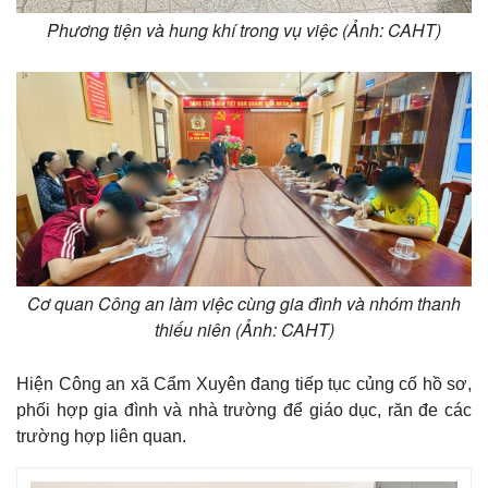
Phương tiện và hung khí trong vụ việc (Ảnh: CAHT)
Cơ quan Công an làm việc cùng gia đình và nhóm thanh
Thế giới
Multimedia
thiếu niên (Ảnh: CAHT)
Quan sát
Video
Cuộc sống đó đây
Ảnh
Hiện Công an xã Cẩm Xuyên đang tiếp tục củng cố hồ sơ,
Hồ sơ
E-Magazine
phối hợp gia đình và nhà trường để giáo dục, răn đe các
Infographic
trường hợp liên quan.