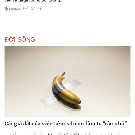
| FPT Online
Doanh nghiệp
Công nghệ
Thông tin doanh nghiệp
Sành điệu
ĐỜI SỐNG
Doanh nghiệp 24h
Tin Công nghệ
Doanh nhân
Trải nghiệm
Vì cộng đồng
Chuyển đổi số
Cái giá đắt của việc tiêm silicon làm to "cậu nhỏ"