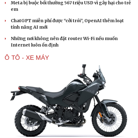
Meta bị buộc bồi thường 567 triệu USD vì gây hại cho trẻ
em
ChatGPT miễn phí được “cởi trói”, OpenAI thêm loạt
tính năng AI mới
Những nơi không nên đặt router Wi-Fi nếu muốn
Internet luôn ổn định
Ô TÔ - XE MÁY
Văn hóa
Giải trí
Sân khấu - Điện ảnh
Nghệ sĩ
Văn học
Thời trang
Âm nhạc
Sao Việt
Di sản