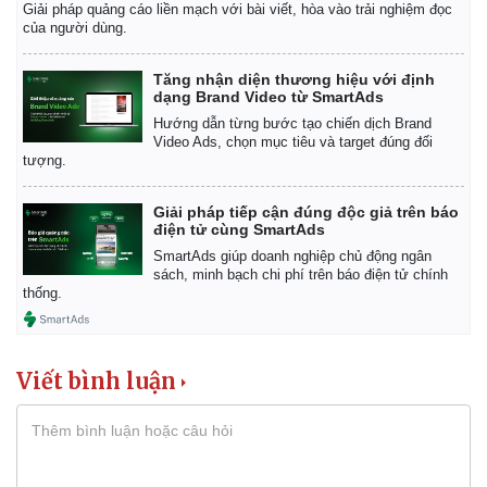
Giải pháp quảng cáo liền mạch với bài viết, hòa vào trải nghiệm đọc
của người dùng.
Tăng nhận diện thương hiệu với định
dạng Brand Video từ SmartAds
Hướng dẫn từng bước tạo chiến dịch Brand
Video Ads, chọn mục tiêu và target đúng đối
tượng.
Giải pháp tiếp cận đúng độc giả trên báo
điện tử cùng SmartAds
SmartAds giúp doanh nghiệp chủ động ngân
sách, minh bạch chi phí trên báo điện tử chính
thống.
Viết bình luận
Kinh tế
Thị trường
Bất động sản
Giá vàng
Khởi nghiệp
Tiêu dùng
Tỷ giá
Chứng khoán