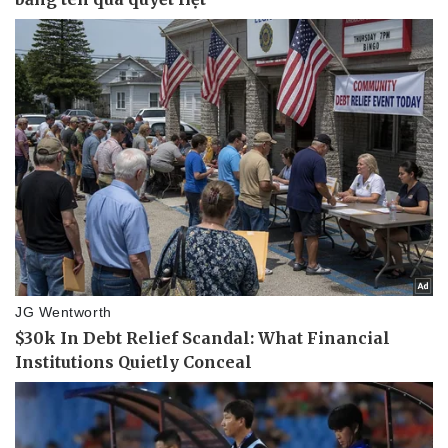
Kinh tế
Thị trường
Bất động sản
Giá vàng
Khởi nghiệp
Tiêu dùng
Tỷ giá
Chứng khoán
Giá cà phê