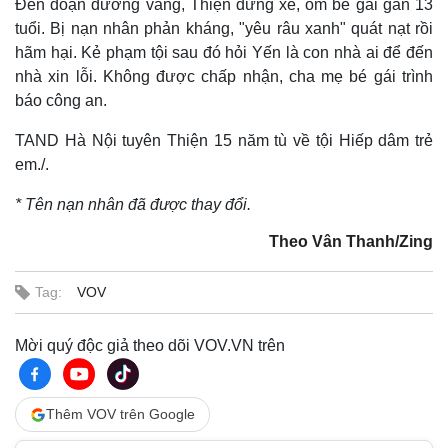
Đến đoạn đường vắng, Thiện dừng xe, ôm bé gái gần 13
tuổi. Bị nạn nhân phản kháng, "yêu râu xanh" quát nạt rồi
hãm hại. Kẻ phạm tội sau đó hỏi Yến là con nhà ai để đến
nhà xin lỗi. Không được chấp nhận, cha mẹ bé gái trình
báo công an.
TAND Hà Nội tuyên Thiện 15 năm tù về tội Hiếp dâm trẻ
em./.
* Tên nạn nhân đã được thay đổi.
Theo Vân Thanh/Zing
Tag:
VOV
Mời quý độc giả theo dõi VOV.VN trên
Thêm VOV trên Google