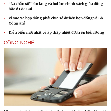
Làm đẹp - giảm cân
“Lá chắn số” bản làng và hơi ấm chính sách giữa dông
Phòng mạch online
bão ở Lào Cai
Ăn sạch sống khỏe
Vì sao xe hợp đồng phải chia sẻ dữ liệu hợp đồng về Bộ
Công an?
Diễn biến mới nhất về áp thấp nhiệt đới trên biển Đông
CÔNG NGHỆ