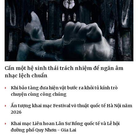
Sân khấu - Điện ảnh
Nghệ sĩ
Văn học
Thời trang
Âm nhạc
Sao Việt
Di sản
Cần một hệ sinh thái trách nhiệm để ngăn âm
nhạc lệch chuẩn
Khi bảo tàng đưa hiện vật bước ra khỏi tủ kính trò
chuyện cùng công chúng
Ấn tượng khai mạc Festival võ thuật quốc tế Hà Nội năm
2026
Khai mạc Liên hoan Lân Sư Rồng quốc tế và Lễ hội
đường phố Quy Nhơn - Gia Lai