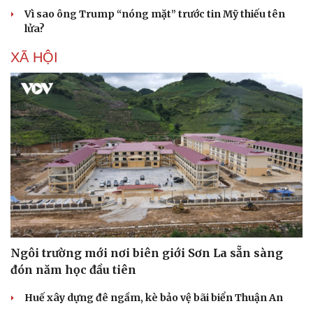
Vì sao ông Trump “nóng mặt” trước tin Mỹ thiếu tên
lửa?
XÃ HỘI
Sức khỏe
Đời sống
Dinh dưỡng - món ngon
Nhà đẹp
Ngôi trường mới nơi biên giới Sơn La sẵn sàng
Cây thuốc
Blog
đón năm học đầu tiên
Sản phụ khoa
Tình yêu - Gia đình
Nhi khoa
Huế xây dựng đê ngầm, kè bảo vệ bãi biển Thuận An
Nam khoa