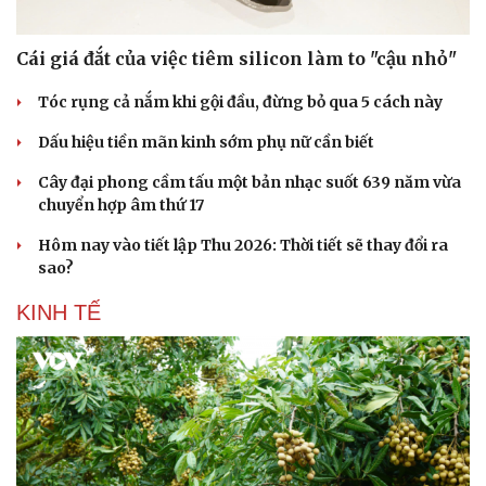
Cái giá đắt của việc tiêm silicon làm to "cậu nhỏ"
Tóc rụng cả nắm khi gội đầu, đừng bỏ qua 5 cách này
Dấu hiệu tiền mãn kinh sớm phụ nữ cần biết
Cây đại phong cầm tấu một bản nhạc suốt 639 năm vừa
chuyển hợp âm thứ 17
Hôm nay vào tiết lập Thu 2026: Thời tiết sẽ thay đổi ra
sao?
KINH TẾ
Doanh nghiệp
Công nghệ
Thông tin doanh nghiệp
Sành điệu
Doanh nghiệp 24h
Tin Công nghệ
Doanh nhân
Trải nghiệm
Vì cộng đồng
Chuyển đổi số