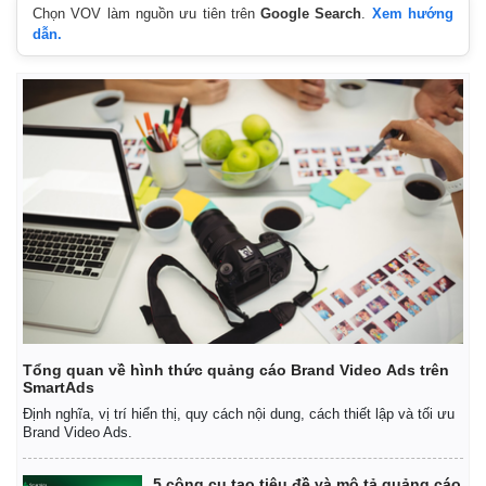
Chọn VOV làm nguồn ưu tiên trên
Google Search
.
Xem hướng
dẫn.
Thế giới
Multimedia
Quan sát
Video
Cuộc sống đó đây
Ảnh
Hồ sơ
E-Magazine
Infographic
Tổng quan về hình thức quảng cáo Brand Video Ads trên
SmartAds
Định nghĩa, vị trí hiển thị, quy cách nội dung, cách thiết lập và tối ưu
Brand Video Ads.
5 công cụ tạo tiêu đề và mô tả quảng cáo