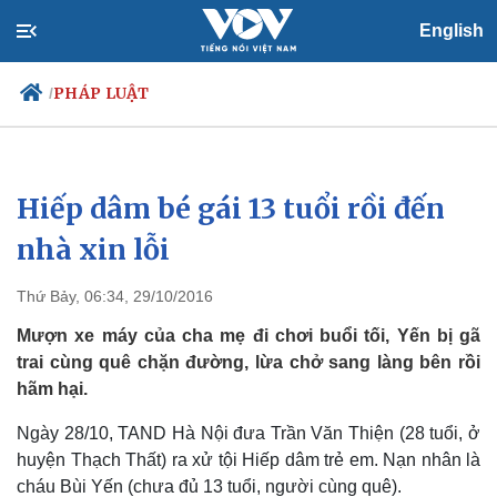
English
PHÁP LUẬT
/
Hiếp dâm bé gái 13 tuổi rồi đến
Chính trị
Xã hội
Đảng
Tin 24h
nhà xin lỗi
Tổ chức nhân sự
Dự báo thời tiết
Quốc hội
Giáo dục
Thứ Bảy, 06:34, 29/10/2016
Nhận diện sự thật
Dấu ấn VOV
Việc làm
Mượn xe máy của cha mẹ đi chơi buổi tối, Yến bị gã
Biển đảo
trai cùng quê chặn đường, lừa chở sang làng bên rồi
hãm hại.
Ngày 28/10, TAND Hà Nội đưa Trần Văn Thiện (28 tuổi, ở
huyện Thạch Thất) ra xử tội Hiếp dâm trẻ em. Nạn nhân là
cháu Bùi Yến (chưa đủ 13 tuổi, người cùng quê).