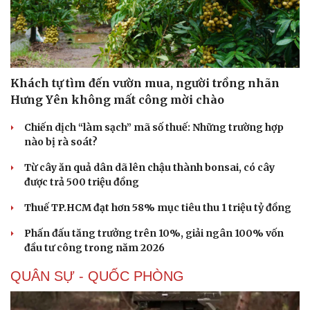
Khách tự tìm đến vườn mua, người trồng nhãn
Hưng Yên không mất công mời chào
Chiến dịch “làm sạch” mã số thuế: Những trường hợp
nào bị rà soát?
Từ cây ăn quả dân dã lên chậu thành bonsai, có cây
được trả 500 triệu đồng
Thuế TP.HCM đạt hơn 58% mục tiêu thu 1 triệu tỷ đồng
Phấn đấu tăng trưởng trên 10%, giải ngân 100% vốn
đầu tư công trong năm 2026
QUÂN SỰ - QUỐC PHÒNG