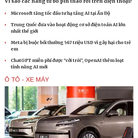
Vì sao các hãng từ bỏ pin tháo rời trên điện thoại?
Microsoft tăng tốc đầu tư hạ tầng AI tại Ấn Độ
Trung Quốc đưa vào hoạt động cơ sở điện toán AI lớn
nhất thế giới
Meta bị buộc bồi thường 567 triệu USD vì gây hại cho trẻ
em
ChatGPT miễn phí được “cởi trói”, OpenAI thêm loạt
tính năng AI mới
Ô TÔ - XE MÁY