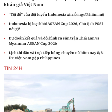
Tư vấn
Câu chuyện thời sự
khán giả Việt Nam
Săn Tour
Đọc truyện đêm khuya
check-in
Cửa sổ tình yêu
“Tội đồ” của đội tuyển Indonesia xin lỗi người hâm mộ
Kể chuyện cho bé
Indonesia bị loại khỏi ASEAN Cup 2026, Chủ tịch PSSI
Hạt giống tâm hồn
nói gì?
Dự đoán kết quả và đội hình ra sân trận Thái Lan vs
Myanmar ASEAN Cup 2026
Lịch thi đấu và trực tiếp bóng chuyền nữ hôm nay 8/8:
ĐT Việt Nam gặp Philippines
TIN 24H