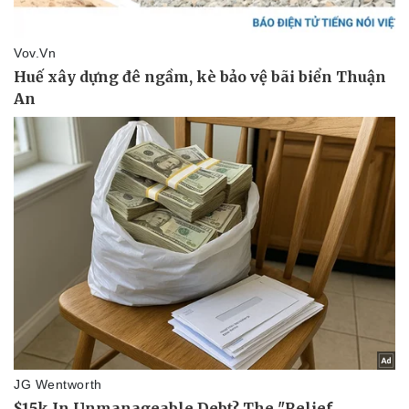
Pháp luật
Quân sự - Quốc phòng
Vụ án
Vũ khí
Tin nóng
Việt Nam
Tư vấn luật
Phân tích