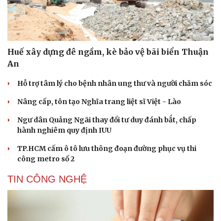
Huế xây dựng đê ngầm, kè bảo vệ bãi biển Thuận
An
Hỗ trợ tâm lý cho bệnh nhân ung thư và người chăm sóc
Nâng cấp, tôn tạo Nghĩa trang liệt sĩ Việt - Lào
Ngư dân Quảng Ngãi thay đổi tư duy đánh bắt, chấp
hành nghiêm quy định IUU
TP.HCM cấm ô tô lưu thông đoạn đường phục vụ thi
công metro số 2
TIN CÔNG NGHỆ