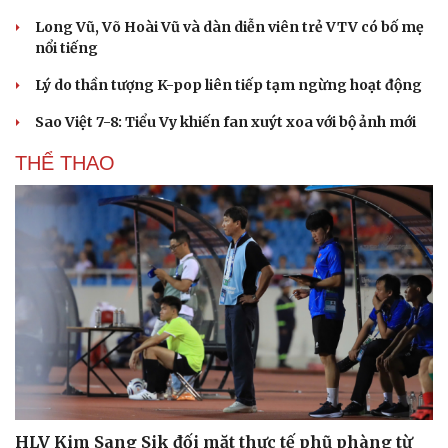
Long Vũ, Võ Hoài Vũ và dàn diễn viên trẻ VTV có bố mẹ
nổi tiếng
Lý do thần tượng K-pop liên tiếp tạm ngừng hoạt động
Sao Việt 7-8: Tiểu Vy khiến fan xuýt xoa với bộ ảnh mới
THỂ THAO
Du lịch
Podcast
HLV Kim Sang Sik đối mặt thực tế phũ phàng từ