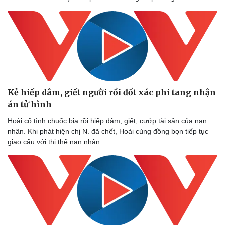
Kẻ hiếp dâm, giết người rồi đốt xác phi tang nhận
án tử hình
Hoài cố tình chuốc bia rồi hiếp dâm, giết, cướp tài sản của nạn
nhân. Khi phát hiện chị N. đã chết, Hoài cùng đồng bọn tiếp tục
Thể thao
Ô tô - Xe máy
giao cấu với thi thể nạn nhân.
Bóng đá
Ô tô
Lịch thi đấu bóng đá
Xe máy
Thế giới thể thao
Tư vấn
eSports
Hậu trường