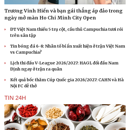
Trương Vinh Hiển và bạn gái thắng áp đảo trong
ngày mở màn Ho Chi Minh City Open
ĐT Việt Nam thiếu 5 trụ cột, cầu thủ Campuchia tươi rói
trên sân tập
Tin bóng đá 6-8: Nhân tố bí ẩn xuất hiện ở trận Việt Nam
vs Campuchia?
Lịch thi đấu V-League 2026/2027: HAGL đối đầu Nam
Định ngay ở trận ra quân
Kết quả bốc thăm Cúp Quốc gia 2026/2027: CAHN và Hà
Nội FC dễ thở
TIN 24H