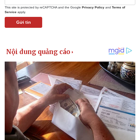
This site is protected by reCAPTCHA and the Google
Privacy Policy
and
Terms of
Service
apply.
Gửi tin
Kinh tế
Thị trường
Bất động sản
Giá vàng
Khởi nghiệp
Tiêu dùng
Tỷ giá
Chứng khoán
Giá cà phê