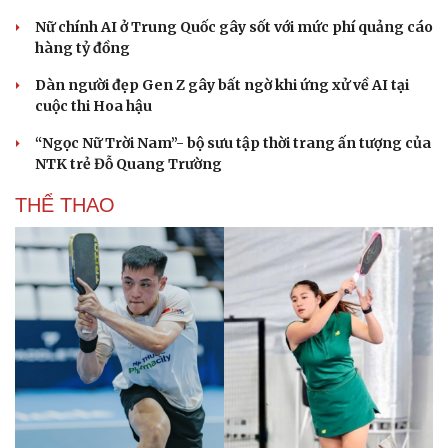
Nữ chính AI ở Trung Quốc gây sốt với mức phí quảng cáo
hàng tỷ đồng
Dàn người đẹp Gen Z gây bất ngờ khi ứng xử về AI tại
cuộc thi Hoa hậu
“Ngọc Nữ Trời Nam”- bộ sưu tập thời trang ấn tượng của
NTK trẻ Đỗ Quang Trường
THỂ THAO
Du lịch
Podcast
Tư vấn
Câu chuyện thời sự
Săn Tour
Đọc truyện đêm khuya
check-in
Cửa sổ tình yêu
Kể chuyện cho bé
Hạt giống tâm hồn