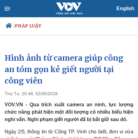
English
PHÁP LUẬT
/
Hình ảnh từ camera giúp công
Chính trị
Xã hội
Đảng
Tin 24h
an tóm gọn kẻ giết người tại
Tổ chức nhân sự
Dự báo thời tiết
công viên
Quốc hội
Giáo dục
Nhận diện sự thật
Dấu ấn VOV
Việc làm
Thứ Tư, 20:48, 02/05/2018
Biển đảo
VOV.VN - Qua trích xuất camera an ninh, lực lượng
chức năng phát hiện một đối tượng có nhiều biểu hiện
nghi vấn. Nghi phạm giết người đã bị bắt giữ sau đó.
Ngày 2/5, thông tin từ Công TP. Vinh cho biết, đơn vị vừa