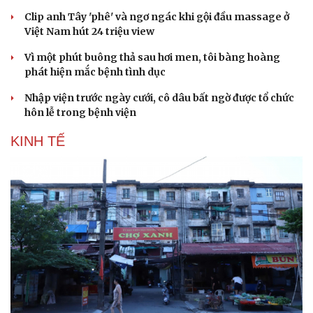
Clip anh Tây 'phê' và ngơ ngác khi gội đầu massage ở
Việt Nam hút 24 triệu view
Doanh nghiệp
Công nghệ
Vì một phút buông thả sau hơi men, tôi bàng hoàng
Thông tin doanh nghiệp
Sành điệu
phát hiện mắc bệnh tình dục
Doanh nghiệp 24h
Tin Công nghệ
Doanh nhân
Trải nghiệm
Nhập viện trước ngày cưới, cô dâu bất ngờ được tổ chức
Vì cộng đồng
Chuyển đổi số
hôn lễ trong bệnh viện
KINH TẾ