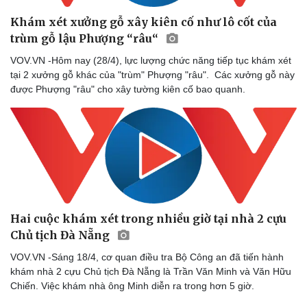
Bóng đá
Ô tô
Khám xét xưởng gỗ xây kiên cố như lô cốt của
Lịch thi đấu bóng đá
Xe máy
trùm gỗ lậu Phượng “râu“
Thế giới thể thao
Tư vấn
eSports
VOV.VN -Hôm nay (28/4), lực lượng chức năng tiếp tục khám xét
Hậu trường
tại 2 xưởng gỗ khác của "trùm" Phượng "râu". Các xưởng gỗ này
được Phượng "râu" cho xây tường kiên cố bao quanh.
Hai cuộc khám xét trong nhiều giờ tại nhà 2 cựu
Chủ tịch Đà Nẵng
VOV.VN -Sáng 18/4, cơ quan điều tra Bộ Công an đã tiến hành
khám nhà 2 cựu Chủ tịch Đà Nẵng là Trần Văn Minh và Văn Hữu
Chiến. Việc khám nhà ông Minh diễn ra trong hơn 5 giờ.