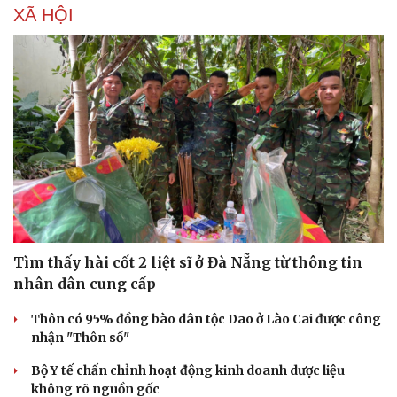
XÃ HỘI
Sức khỏe
Đời sống
Dinh dưỡng - món ngon
Nhà đẹp
Cây thuốc
Blog
Sản phụ khoa
Tình yêu - Gia đình
Nhi khoa
Nam khoa
Làm đẹp - giảm cân
Phòng mạch online
Ăn sạch sống khỏe
Tìm thấy hài cốt 2 liệt sĩ ở Đà Nẵng từ thông tin
nhân dân cung cấp
Thôn có 95% đồng bào dân tộc Dao ở Lào Cai được công
nhận "Thôn số"
Bộ Y tế chấn chỉnh hoạt động kinh doanh dược liệu
không rõ nguồn gốc