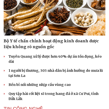
Bộ Y tế chấn chỉnh hoạt động kinh doanh dược
liệu không rõ nguồn gốc
Tuyên Quang xử lý được hơn 40% dự án tồn đọng, kéo
dài
1 người bị thương, 303 nhà dân bị ảnh hưởng do mưa lũ
tại Sơn La
Bền bỉ nối những nhịp cầu vùng cao
Quy tập hài cốt liệt sĩ trong hang đá ở xã Cư Pui, tỉnh
Đắk Lắk
TIN CÔNG NGHỆ