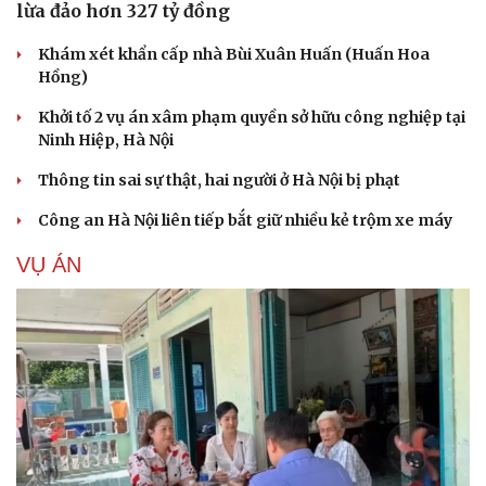
lừa đảo hơn 327 tỷ đồng
Khám xét khẩn cấp nhà Bùi Xuân Huấn (Huấn Hoa
Hồng)
Khởi tố 2 vụ án xâm phạm quyền sở hữu công nghiệp tại
Ninh Hiệp, Hà Nội
Thông tin sai sự thật, hai người ở Hà Nội bị phạt
Công an Hà Nội liên tiếp bắt giữ nhiều kẻ trộm xe máy
VỤ ÁN