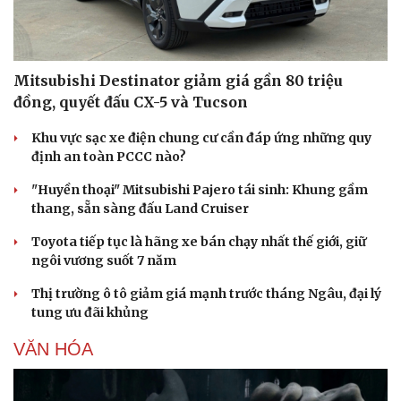
Mitsubishi Destinator giảm giá gần 80 triệu
đồng, quyết đấu CX-5 và Tucson
Khu vực sạc xe điện chung cư cần đáp ứng những quy
định an toàn PCCC nào?
"Huyền thoại" Mitsubishi Pajero tái sinh: Khung gầm
thang, sẵn sàng đấu Land Cruiser
Văn hóa
Giải trí
Toyota tiếp tục là hãng xe bán chạy nhất thế giới, giữ
Sân khấu - Điện ảnh
Nghệ sĩ
ngôi vương suốt 7 năm
Văn học
Thời trang
Âm nhạc
Sao Việt
Thị trường ô tô giảm giá mạnh trước tháng Ngâu, đại lý
Di sản
tung ưu đãi khủng
VĂN HÓA