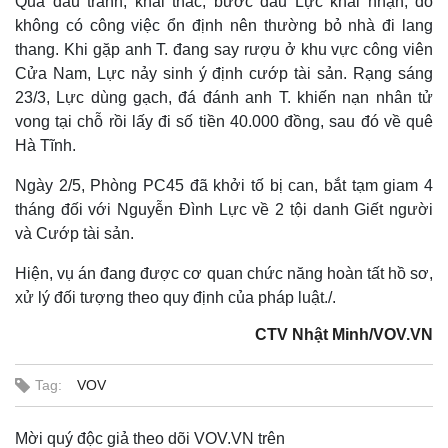
Qua đấu tranh, khai thác, bước đầu Lực khai nhận, do
không có công việc ổn định nên thường bỏ nhà đi lang
thang. Khi gặp anh T. đang say rượu ở khu vực công viên
Cửa Nam, Lực nảy sinh ý định cướp tài sản. Rạng sáng
23/3, Lực dùng gạch, đá đánh anh T. khiến nạn nhân tử
vong tại chỗ rồi lấy đi số tiền 40.000 đồng, sau đó về quê
Hà Tĩnh.
Ngày 2/5, Phòng PC45 đã khởi tố bị can, bắt tạm giam 4
tháng đối với Nguyễn Đình Lực về 2 tội danh Giết người
và Cướp tài sản.
Hiện, vụ án đang được cơ quan chức năng hoàn tất hồ sơ,
Thế giới
Multimedia
xử lý đối tượng theo quy định của pháp luật./.
Quan sát
Video
Cuộc sống đó đây
Ảnh
CTV Nhật Minh/VOV.VN
Hồ sơ
E-Magazine
Infographic
Tag:
VOV
Mời quý độc giả theo dõi VOV.VN trên