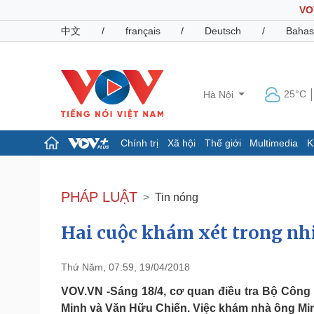
VO
中文
/
français
/
Deutsch
/
Bahas
25°C
Hà Nội
Chính trị
Xã hội
Thế giới
Multimedia
K
Chính trị
Xã hội
Đảng
Tin 24h
PHÁP LUẬT
Tin nóng
Tổ chức nhân sự
Dự báo thời tiết
Quốc hội
Giáo dục
Hai cuộc khám xét trong nhi
Nhận diện sự thật
Dấu ấn VOV
Việc làm
Biển đảo
Thứ Năm, 07:59, 19/04/2018
Pháp luật
Quân sự - Quốc phòng
VOV.VN -Sáng 18/4, cơ quan điều tra Bộ Công
Vụ án
Vũ khí
Minh và Văn Hữu Chiến. Việc khám nhà ông Minh