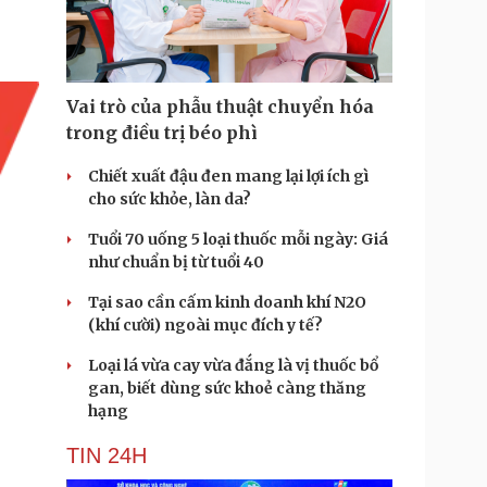
Doanh nghiệp 24h
Tin Công nghệ
Doanh nhân
Trải nghiệm
ì cộng đồng
Chuyển đổi số
Vai trò của phẫu thuật chuyển hóa
u lịch
Podcast
trong điều trị béo phì
Tư vấn
Câu chuyện thời sự
Săn Tour
Đọc truyện đêm khuya
Chiết xuất đậu đen mang lại lợi ích gì
heck-in
Cửa sổ tình yêu
cho sức khỏe, làn da?
Kể chuyện cho bé
Tuổi 70 uống 5 loại thuốc mỗi ngày: Giá
Hạt giống tâm hồn
như chuẩn bị từ tuổi 40
Tại sao cần cấm kinh doanh khí N2O
(khí cười) ngoài mục đích y tế?
Loại lá vừa cay vừa đắng là vị thuốc bổ
gan, biết dùng sức khoẻ càng thăng
hạng
TIN 24H