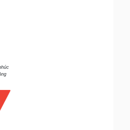
 phúc
ồng