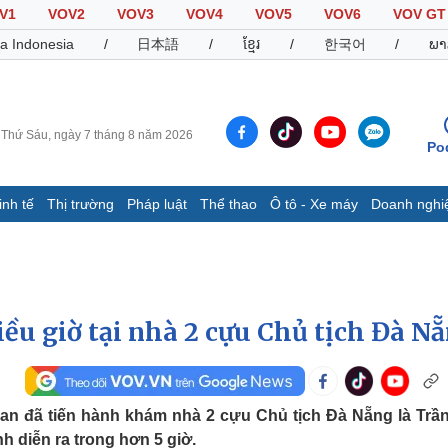
V1
VOV2
VOV3
VOV4
VOV5
VOV6
VOV GT
a Indonesia
/
日本語
/
ខ្មែរ
/
한국어
/
ພາ
Thứ Sáu, ngày 7 tháng 8 năm 2026
Po
inh tế
Thị trường
Pháp luật
Thể thao
Ô tô - Xe máy
Doanh nghi
Thế giới
Multimedia
K
Quan sát
Video
B
Cuộc sống đó đây
Ảnh
K
Hồ sơ
E-Magazine
ều giờ tại nhà 2 cựu Chủ tịch Đà N
Infographic
Thể thao
Ô tô - Xe máy
D
 an đã tiến hành khám nhà 2 cựu Chủ tịch Đà Nẵng là Trầ
Bóng đá
Ô tô
T
 diễn ra trong hơn 5 giờ.