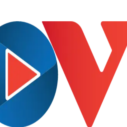
Lịch thi đấu bóng đá
Xe máy
Thế giới thể thao
Tư vấn
eSports
V
Hậu trường
Văn hóa
Giải trí
D
Sân khấu - Điện ảnh
Nghệ sĩ
Văn học
Thời trang
Âm nhạc
Sao Việt
c
Di sản