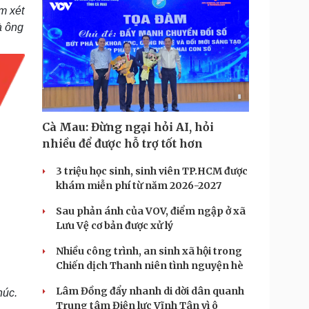
m xét
à ông
Cà Mau: Đừng ngại hỏi AI, hỏi
nhiều để được hỗ trợ tốt hơn
3 triệu học sinh, sinh viên TP.HCM được
khám miễn phí từ năm 2026-2027
Sau phản ánh của VOV, điểm ngập ở xã
Lưu Vệ cơ bản được xử lý
Nhiều công trình, an sinh xã hội trong
Chiến dịch Thanh niên tình nguyện hè
Lâm Đồng đẩy nhanh di dời dân quanh
húc.
Trung tâm Điện lực Vĩnh Tân vì ô