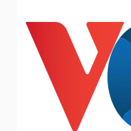
Tin nóng
Việt Nam
Tư vấn luật
Phân tích
Sức khỏe
Đời sống
Dinh dưỡng - món ngon
Nhà đẹp
Cây thuốc
Blog
Sản phụ khoa
Tình yêu - Gia đình
Nhi khoa
Nam khoa
Làm đẹp - giảm cân
Phòng mạch online
Ăn sạch sống khỏe
Cải chính