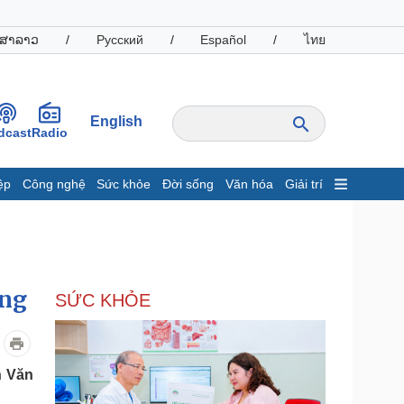
ສາລາວ
/
Русский
/
Español
/
ไทย
English
dcast
Radio
ệp
Công nghệ
Sức khỏe
Đời sống
Văn hóa
Giải trí
inh tế
Thị trường
ất động sản
Giá vàng
hởi nghiệp
Tiêu dùng
Tỷ giá
ẵng
SỨC KHỎE
Chứng khoán
Giá cà phê
oanh nghiệp
Công nghệ
n Văn
hông tin doanh nghiệp
Sành điệu