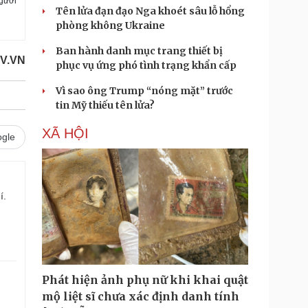
người
Tên lửa đạn đạo Nga khoét sâu lỗ hổng
phòng không Ukraine
Ban hành danh mục trang thiết bị
OV.VN
phục vụ ứng phó tình trạng khẩn cấp
Vì sao ông Trump “nóng mặt” trước
tin Mỹ thiếu tên lửa?
XÃ HỘI
gle
í.
Phát hiện ảnh phụ nữ khi khai quật
mộ liệt sĩ chưa xác định danh tính