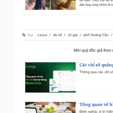
dư luận. Theo clip lan 
đàn ông cùng nhóm đi cù
Tag:
Lexus
tài xế
cô gái
phố Hoàng Cầu
Mời quý độc giả theo
Các chỉ số quản
Thông qua các chỉ số
Tổng quan về h
Định nghĩa, vị trí hi