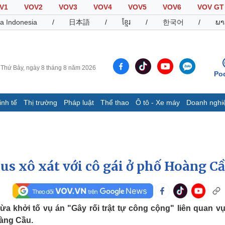
V1
VOV2
VOV3
VOV4
VOV5
VOV6
VOV GT
a Indonesia
/
日本語
/
ខ្មែរ
/
한국어
/
ພາ
Thứ Bảy, ngày 8 tháng 8 năm 2026
Po
inh tế
Thị trường
Pháp luật
Thể thao
Ô tô - Xe máy
Doanh nghi
Thế giới
Multimedia
K
Quan sát
Video
B
Cuộc sống đó đây
Ảnh
K
Hồ sơ
E-Magazine
xus xô xát với cô gái ở phố Hoàng C
Infographic
Thể thao
Ô tô - Xe máy
D
 khởi tố vụ án "Gây rối trật tự công cộng" liên quan vụ
oàng Cầu.
Bóng đá
Ô tô
T