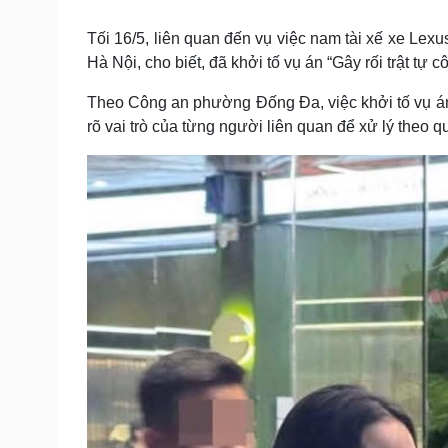
Tin nóng
Việt Nam
Tư vấn luật
Phân tích
Tối 16/5, liên quan đến vụ việc nam tài xế xe L
Hà Nội, cho biết, đã khởi tố vụ án “Gây rối trật tự c
Theo Công an phường Đống Đa, việc khởi tố vụ án 
Sức khỏe
Đời sống
rõ vai trò của từng người liên quan để xử lý theo q
Dinh dưỡng - món ngon
Nhà đẹp
Cây thuốc
Blog
Sản phụ khoa
Tình yêu - Gia đình
Nhi khoa
Nam khoa
Làm đẹp - giảm cân
Phòng mạch online
Ăn sạch sống khỏe
Cải chính