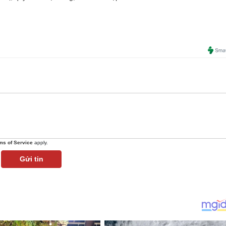
ms of Service
apply.
Gửi tin