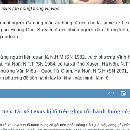
Lexus (áo hồng) trong vụ việc.
lại một người đàn ông mặc áo hồng, được cho là tài xế xe Lex
n phố Hoàng Cầu. Sự việc được nhiều người dân chứng kiến,
g dư luận.
ng người liên quan là N.H.M (SN 1982, trú ở phường Vĩnh 
, Hà Nội); N.T.T (SN 1984, trú tại xã Phú Xuyên, Hà Nội), N.T
 phường Văn Miếu – Quốc Tử Giám, Hà Nội); N.G.H (SN 2001, tr
phường để tiến hành lấy lời khai, xác minh, làm rõ.
R
-
0:11
P
i
c
e
t
u
r
6/5: Tài xế Lexus bị tố trêu ghẹo rồi hành hung cô 
m
e
-
i
a
n
-
ài xế xe Lexus bị tố hành hung cô gái trên phố Hoàng Cầu (Hà Nội) đang gây bứ
P
i
i