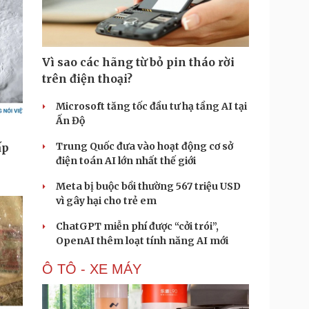
Vì sao các hãng từ bỏ pin tháo rời
trên điện thoại?
Microsoft tăng tốc đầu tư hạ tầng AI tại
Ấn Độ
Trung Quốc đưa vào hoạt động cơ sở
điện toán AI lớn nhất thế giới
Meta bị buộc bồi thường 567 triệu USD
vì gây hại cho trẻ em
ChatGPT miễn phí được “cởi trói”,
OpenAI thêm loạt tính năng AI mới
Ô TÔ - XE MÁY