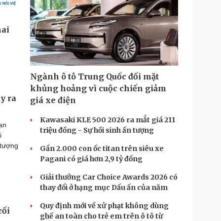
Ngành ô tô Trung Quốc đối mặt
khủng hoảng vì cuộc chiến giảm
y ra
giá xe điện
Kawasaki KLE 500 2026 ra mắt giá 211
an
triệu đồng - Sự hồi sinh ấn tượng
i
 tượng
Gần 2.000 con ốc titan trên siêu xe
Pagani có giá hơn 2,9 tỷ đồng
Giải thưởng Car Choice Awards 2026 có
thay đổi ở hạng mục Dấu ấn của năm
Quy định mới về xử phạt không dùng
rối
ghế an toàn cho trẻ em trên ô tô từ