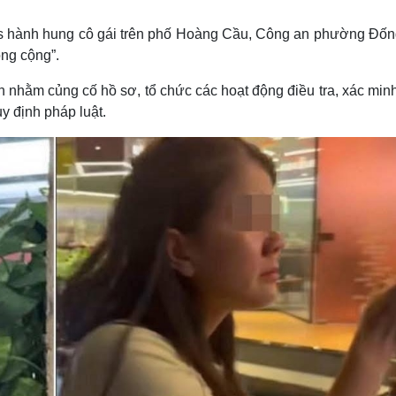
Lịch thi đấu bóng đá
Xe máy
Thế giới thể thao
Tư vấn
exus hành hung cô gái trên phố Hoàng Cầu, Công an phường Đốn
eSports
V
ông cộng”.
Hậu trường
nhằm củng cố hồ sơ, tổ chức các hoạt động điều tra, xác minh
Văn hóa
Giải trí
D
uy định pháp luật.
Sân khấu - Điện ảnh
Nghệ sĩ
Văn học
Thời trang
Âm nhạc
Sao Việt
c
Di sản