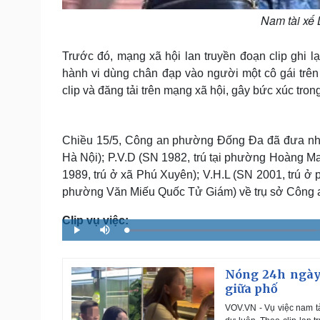
Nam tài xế 
Trước đó, mạng xã hội lan truyền đoạn clip ghi 
hành vi dùng chân đạp vào người một cô gái trê
clip và đăng tải trên mạng xã hội, gây bức xúc tron
Chiều 15/5, Công an phường Đống Đa đã đưa nhữ
Hà Nội); P.V.D (SN 1982, trú tại phường Hoàng Mai
1989, trú ở xã Phú Xuyên); V.H.L (SN 2001, trú ở
phường Văn Miếu Quốc Tử Giám) về trụ sở Công an 
Clip vụ việc:
L
P
M
o
l
u
a
a
t
d
y
e
e
d
Nóng 24h ngày 1
:
4
giữa phố
2
.
6
VOV.VN - Vụ việc nam t
1
%