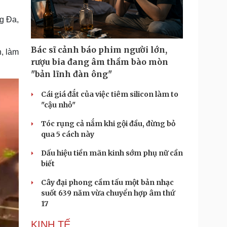
Doanh nghiệp 24h
Tin Công nghệ
Doanh nhân
Trải nghiệm
g Đa,
ì cộng đồng
Chuyển đổi số
Bác sĩ cảnh báo phim người lớn,
, làm
u lịch
Podcast
rượu bia đang âm thầm bào mòn
Tư vấn
Câu chuyện thời sự
"bản lĩnh đàn ông"
Săn Tour
Đọc truyện đêm khuya
heck-in
Cửa sổ tình yêu
Cái giá đắt của việc tiêm silicon làm to
Kể chuyện cho bé
"cậu nhỏ"
Hạt giống tâm hồn
Tóc rụng cả nắm khi gội đầu, đừng bỏ
qua 5 cách này
Dấu hiệu tiền mãn kinh sớm phụ nữ cần
biết
Cây đại phong cầm tấu một bản nhạc
suốt 639 năm vừa chuyển hợp âm thứ
17
KINH TẾ