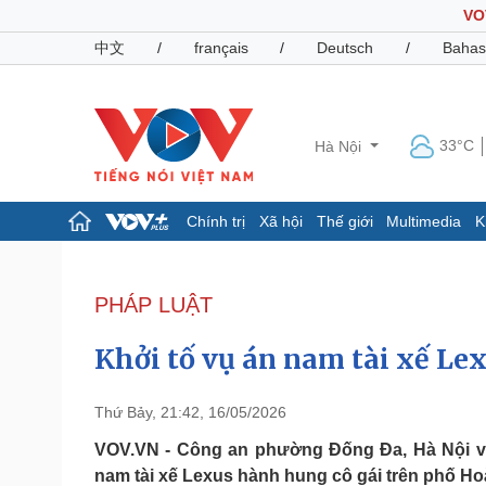
VO
中文
/
français
/
Deutsch
/
Bahas
33°C
Hà Nội
Chính trị
Xã hội
Thế giới
Multimedia
K
Chính trị
Xã hội
Đảng
Tin 24h
PHÁP LUẬT
Tổ chức nhân sự
Dự báo thời tiết
Quốc hội
Giáo dục
Khởi tố vụ án nam tài xế Le
Nhận diện sự thật
Dấu ấn VOV
Việc làm
Biển đảo
Thứ Bảy, 21:42, 16/05/2026
Pháp luật
Quân sự - Quốc phòng
VOV.VN - Công an phường Đống Đa, Hà Nội vừa
nam tài xế Lexus hành hung cô gái trên phố H
Vụ án
Vũ khí