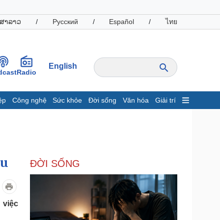
ສາລາວ
/
Русский
/
Español
/
ไทย
English
dcast
Radio
ệp
Công nghệ
Sức khỏe
Đời sống
Văn hóa
Giải trí
inh tế
Thị trường
ất động sản
Giá vàng
hởi nghiệp
Tiêu dùng
Tỷ giá
ầu
ĐỜI SỐNG
Chứng khoán
Giá cà phê
oanh nghiệp
Công nghệ
 việc
hông tin doanh nghiệp
Sành điệu