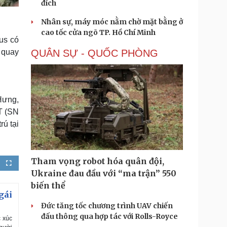
đích
Nhân sự, máy móc nằm chờ mặt bằng ở
cao tốc cửa ngõ TP. Hồ Chí Minh
us có
QUÂN SỰ - QUỐC PHÒNG
 quay
Hưng,
.T (SN
ú tại
Tham vọng robot hóa quân đội,
F
u
Ukraine đau đầu với “ma trận” 550
l
l
biến thể
s
c
gái
r
e
Đức tăng tốc chương trình UAV chiến
e
n
đấu thông qua hợp tác với Rolls-Royce
c xúc