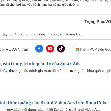
truyền trên mạng xã hội, sau khi buông lời trêu ghẹo nhưng không được đáp lại, 
c
ng đã chửi bới, lao vào hành hung hai cô gái giữa đường.
t
n
u
r
e
i
n
Trọng Phú/V
g
gây rối
trật tự công cộng
công an Hoàng Cầu
T
i
 dõi VOV.VN trên
Thêm VOV trên Goo
m
e
g cáo trong trình quản lý của SmartAds
 này, thương hiệu đánh giá mức độ hiển thị, tương tác, hiệu quả chi ph
ình thức quảng cáo Brand Video Ads trên SmartAds
ển thị, quy cách nội dung, cách thiết lập và tối ưu Brand Video Ads.