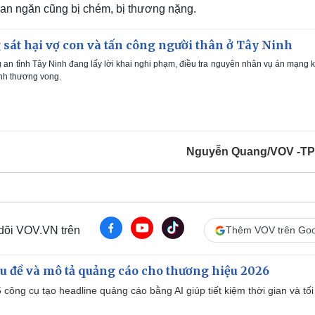
 can ngăn cũng bị chém, bị thương nặng.
át hại vợ con và tấn công người thân ở Tây Ninh
n tỉnh Tây Ninh đang lấy lời khai nghi phạm, điều tra nguyên nhân vụ án mạng 
ình thương vong.
Nguyễn Quang/VOV -T
 dõi VOV.VN trên
Thêm VOV trên Goo
iêu đề và mô tả quảng cáo cho thương hiệu 2026
công cụ tạo headline quảng cáo bằng AI giúp tiết kiệm thời gian và tối