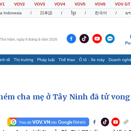
V1
VOV2
VOV3
VOV4
VOV5
VOV6
VOV GT
a Indonesia
/
日本語
/
ខ្មែរ
/
한국어
/
ພາ
Thứ Năm, ngày 6 tháng 8 năm 2026
Po
inh tế
Thị trường
Pháp luật
Thể thao
Ô tô - Xe máy
Doanh nghi
Thế giới
Multimedia
K
Quan sát
Video
B
Cuộc sống đó đây
Ảnh
K
Hồ sơ
E-Magazine
chém cha mẹ ở Tây Ninh đã tử vong 
Infographic
Thể thao
Ô tô - Xe máy
D
Bóng đá
Ô tô
T