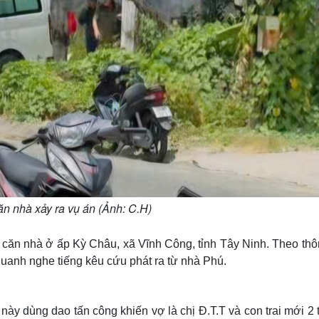
ăn nhà xảy ra vụ án (Ảnh: C.H)
ại căn nhà ở ấp Kỳ Châu, xã Vĩnh Công, tỉnh Tây Ninh. Theo thô
uanh nghe tiếng kêu cứu phát ra từ nhà Phú.
ày dùng dao tấn công khiến vợ là chị Đ.T.T và con trai mới 2