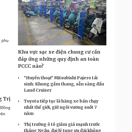
t phụ
Khu vực sạc xe điện chung cư cần
đáp ứng những quy định an toàn
PCCC nào?
"Huyền thoại" Mitsubishi Pajero tái
sinh: Khung gầm thang, sẵn sàng đấu
Land Cruiser
g Trị
Toyota tiếp tục là hãng xe bán chạy
nhất thế giới, giữ ngôi vương suốt 7
g Đồng
năm
yên
Thị trường ô tô giảm giá mạnh trước
tháng Ngâu, đại lý tung ưu đãi khủng