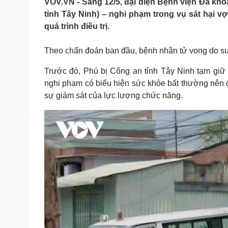
VOV.VN - Sáng 12/5, đại diện Bệnh viện Đa kho
Tin nóng
Việt Nam
tỉnh Tây Ninh) – nghi phạm trong vụ sát hại 
Tư vấn luật
Phân tích
quá trình điều trị.
Theo chẩn đoán ban đầu, bệnh nhân tử vong do suy
Sức khỏe
Đời sống
Dinh dưỡng - món ngon
Nhà đẹp
Trước đó, Phú bị Công an tỉnh Tây Ninh tạm giữ đ
Cây thuốc
Blog
nghi phạm có biểu hiện sức khỏe bất thường nên 
Sản phụ khoa
Tình yêu - Gia đình
sự giám sát của lực lượng chức năng.
Nhi khoa
Nam khoa
Làm đẹp - giảm cân
Phòng mạch online
Ăn sạch sống khỏe
Cải chính