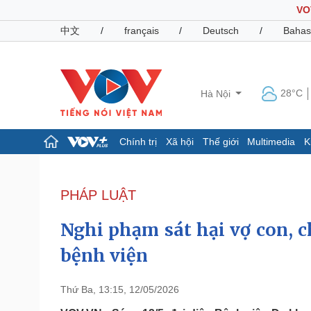
VO
中文
/
français
/
Deutsch
/
Bahas
28°C
Hà Nội
Chính trị
Xã hội
Thế giới
Multimedia
K
Chính trị
Xã hội
Đảng
Tin 24h
PHÁP LUẬT
Tổ chức nhân sự
Dự báo thời tiết
Quốc hội
Giáo dục
Nghi phạm sát hại vợ con, 
Nhận diện sự thật
Dấu ấn VOV
Việc làm
bệnh viện
Biển đảo
Pháp luật
Quân sự - Quốc phòng
Thứ Ba, 13:15, 12/05/2026
Vụ án
Vũ khí