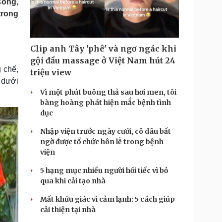
Công,
Doanh nghiệp 24h
Tin Công nghệ
trong
Doanh nhân
Trải nghiệm
ì cộng đồng
Chuyển đổi số
Clip anh Tây 'phê' và ngơ ngác khi
u lịch
Podcast
gội đầu massage ở Việt Nam hút 24
Tư vấn
Câu chuyện thời sự
 chế,
triệu view
Săn Tour
Đọc truyện đêm khuya
 dưới
heck-in
Cửa sổ tình yêu
Vì một phút buông thả sau hơi men, tôi
Kể chuyện cho bé
bàng hoàng phát hiện mắc bệnh tình
Hạt giống tâm hồn
dục
Nhập viện trước ngày cưới, cô dâu bất
ngờ được tổ chức hôn lễ trong bệnh
viện
5 hạng mục nhiều người hối tiếc vì bỏ
qua khi cải tạo nhà
Mất khứu giác vì cảm lạnh: 5 cách giúp
cải thiện tại nhà