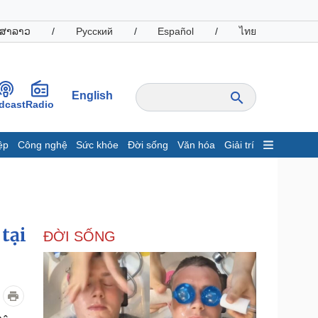
ສາລາວ
/
Русский
/
Español
/
ไทย
English
dcast
Radio
ệp
Công nghệ
Sức khỏe
Đời sống
Văn hóa
Giải trí
inh tế
Thị trường
ất động sản
Giá vàng
hởi nghiệp
Tiêu dùng
Tỷ giá
tại
ĐỜI SỐNG
Chứng khoán
Giá cà phê
oanh nghiệp
Công nghệ
hông tin doanh nghiệp
Sành điệu