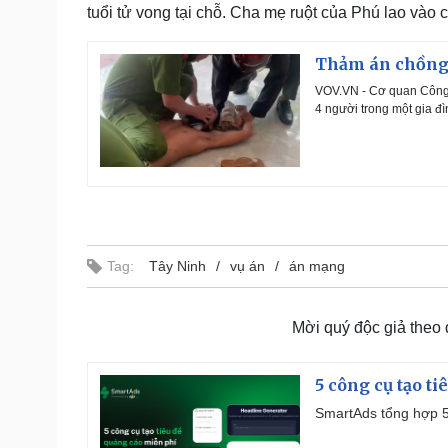
tuổi tử vong tại chỗ. Cha mẹ ruột của Phú lao vào
Thảm án chồng s
VOV.VN - Cơ quan Công a
4 người trong một gia đ
Tag:
Tây Ninh
vụ án
án mạng
Mời quý độc giả theo
5 công cụ tạo t
SmartAds tổng hợp 5 