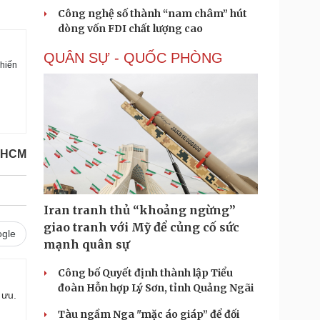
Công nghệ số thành “nam châm” hút
dòng vốn FDI chất lượng cao
QUÂN SỰ - QUỐC PHÒNG
khiến
PHCM
Iran tranh thủ “khoảng ngừng”
giao tranh với Mỹ để củng cố sức
gle
mạnh quân sự
Công bố Quyết định thành lập Tiểu
đoàn Hỗn hợp Lý Sơn, tỉnh Quảng Ngãi
 ưu.
Tàu ngầm Nga "mặc áo giáp” để đối