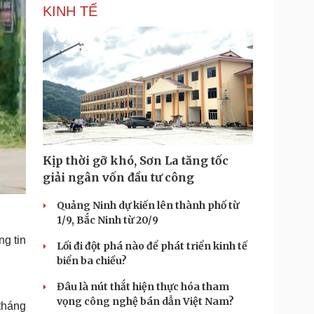
KINH TẾ
Kịp thời gỡ khó, Sơn La tăng tốc
giải ngân vốn đầu tư công
Quảng Ninh dự kiến lên thành phố từ
1/9, Bắc Ninh từ 20/9
ng tin
Lối đi đột phá nào để phát triển kinh tế
biển ba chiều?
Đâu là nút thắt hiện thực hóa tham
vọng công nghệ bán dẫn Việt Nam?
 tháng