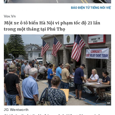
Pháp luật
Quân sự - Quốc phòng
Vụ án
Vũ khí
Tin nóng
Việt Nam