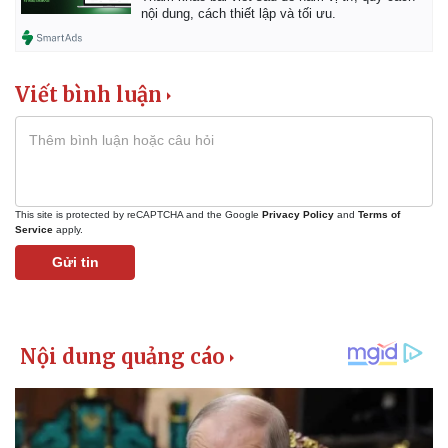
nội dung, cách thiết lập và tối ưu.
Viết bình luận
This site is protected by reCAPTCHA and the Google
Privacy Policy
and
Terms of
Service
apply.
Gửi tin
Kinh tế
Thị trường
Bất động sản
Giá vàng
Khởi nghiệp
Tiêu dùng
Tỷ giá
Chứng khoán
Giá cà phê