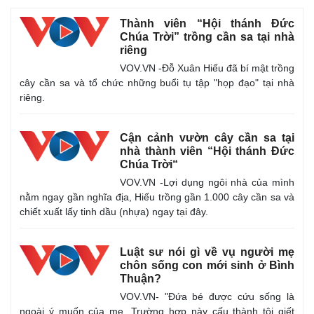
Thành viên “Hội thánh Đức
Chúa Trời” trồng cần sa tại nhà
riêng
VOV.VN -Đỗ Xuân Hiếu đã bí mật trồng
cây cần sa và tổ chức những buổi tụ tập "họp đạo" tại nhà
riêng.
Cận cảnh vườn cây cần sa tại
nhà thành viên “Hội thánh Đức
Chúa Trời“
VOV.VN -Lợi dụng ngôi nhà của mình
nằm ngay gần nghĩa địa, Hiếu trồng gần 1.000 cây cần sa và
chiết xuất lấy tinh dầu (nhựa) ngay tại đây.
Luật sư nói gì về vụ người mẹ
chôn sống con mới sinh ở Bình
Thuận?
VOV.VN- "Đứa bé được cứu sống là
ngoài ý muốn của mẹ. Trường hợp này cấu thành tội giết