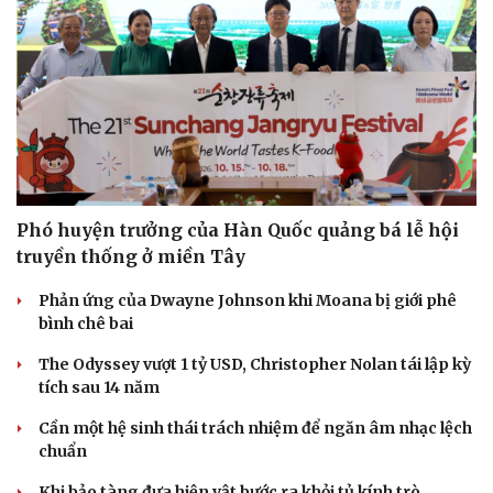
Phó huyện trưởng của Hàn Quốc quảng bá lễ hội
truyền thống ở miền Tây
Phản ứng của Dwayne Johnson khi Moana bị giới phê
Du lịch
Podcast
bình chê bai
Tư vấn
Câu chuyện thời sự
Săn Tour
Đọc truyện đêm khuya
The Odyssey vượt 1 tỷ USD, Christopher Nolan tái lập kỳ
check-in
Cửa sổ tình yêu
tích sau 14 năm
Kể chuyện cho bé
Cần một hệ sinh thái trách nhiệm để ngăn âm nhạc lệch
Hạt giống tâm hồn
chuẩn
Khi bảo tàng đưa hiện vật bước ra khỏi tủ kính trò