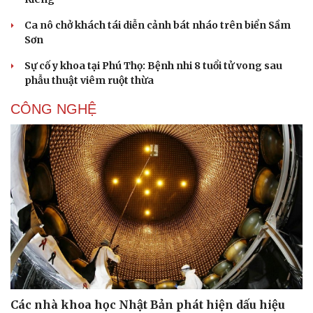
Ca nô chở khách tái diễn cảnh bát nháo trên biển Sầm
Sơn
Sự cố y khoa tại Phú Thọ: Bệnh nhi 8 tuổi tử vong sau
phẫu thuật viêm ruột thừa
CÔNG NGHỆ
Văn hóa
Giải trí
Sân khấu - Điện ảnh
Nghệ sĩ
Văn học
Thời trang
Âm nhạc
Sao Việt
Di sản
Các nhà khoa học Nhật Bản phát hiện dấu hiệu