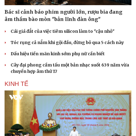
Bác sĩ cảnh báo phim người lớn, rượu bia đang
âm thầm bào mòn "bản lĩnh đàn ông"
Cái giá đắt của việc tiêm silicon làm to "cậu nhỏ"
Tóc rụng cả nắm khi gội đầu, đừng bỏ qua 5 cách này
Dấu hiệu tiền mãn kinh sớm phụ nữ cần biết
Cây đại phong cầm tấu một bản nhạc suốt 639 năm vừa
chuyển hợp âm thứ 17
KINH TẾ