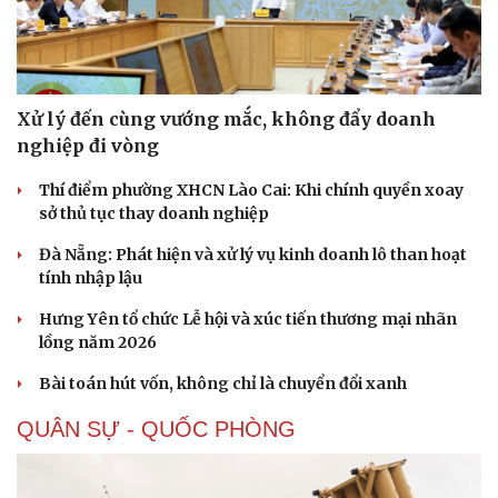
Sức khỏe
Đời sống
Xử lý đến cùng vướng mắc, không đẩy doanh
Dinh dưỡng - món ngon
Nhà đẹp
nghiệp đi vòng
Cây thuốc
Blog
Sản phụ khoa
Tình yêu - Gia đình
Thí điểm phường XHCN Lào Cai: Khi chính quyền xoay
Nhi khoa
sở thủ tục thay doanh nghiệp
Nam khoa
Làm đẹp - giảm cân
Đà Nẵng: Phát hiện và xử lý vụ kinh doanh lô than hoạt
Phòng mạch online
tính nhập lậu
Ăn sạch sống khỏe
Hưng Yên tổ chức Lễ hội và xúc tiến thương mại nhãn
lồng năm 2026
Bài toán hút vốn, không chỉ là chuyển đổi xanh
QUÂN SỰ - QUỐC PHÒNG