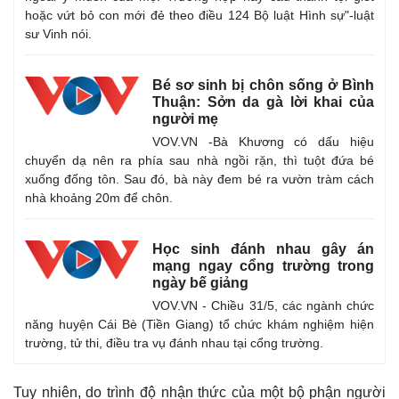
hoặc vứt bỏ con mới đẻ theo điều 124 Bộ luật Hình sự"-luật
sư Vinh nói.
Bé sơ sinh bị chôn sống ở Bình
Thuận: Sởn da gà lời khai của
người mẹ
VOV.VN -Bà Khương có dấu hiệu
chuyển dạ nên ra phía sau nhà ngồi rặn, thì tuột đứa bé
xuống đống tôn. Sau đó, bà này đem bé ra vườn tràm cách
nhà khoảng 20m để chôn.
Học sinh đánh nhau gây án
Thế giới
Multimedia
mạng ngay cổng trường trong
Quan sát
Video
ngày bế giảng
Cuộc sống đó đây
Ảnh
VOV.VN - Chiều 31/5, các ngành chức
Hồ sơ
E-Magazine
năng huyện Cái Bè (Tiền Giang) tổ chức khám nghiệm hiện
Infographic
trường, tử thi, điều tra vụ đánh nhau tại cổng trường.
Tuy nhiên, do trình độ nhận thức của một bộ phận người