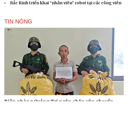
Bắc Kinh triển khai “nhân viên” robot tại các công viên
TIN NÓNG
Biên phòng Quảng Trị ngăn chặn vận chuyển
hơn 210 kg vật liệu nổ
2 đối tượng lừa đảo hơn 7 tỷ đồng bằng thủ đoạn "vay
đáo hạn ngân hàng"