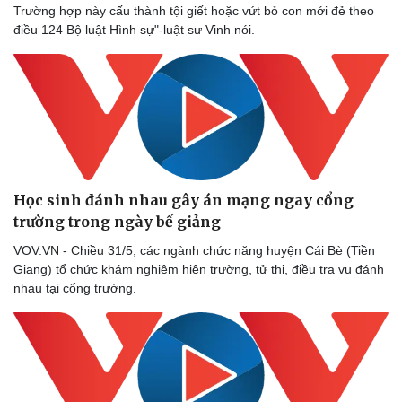
Bóng đá
Ô tô
Trường hợp này cấu thành tội giết hoặc vứt bỏ con mới đẻ theo
Lịch thi đấu bóng đá
Xe máy
điều 124 Bộ luật Hình sự"-luật sư Vinh nói.
Thế giới thể thao
Tư vấn
eSports
Hậu trường
Học sinh đánh nhau gây án mạng ngay cổng
trường trong ngày bế giảng
VOV.VN - Chiều 31/5, các ngành chức năng huyện Cái Bè (Tiền
Giang) tổ chức khám nghiệm hiện trường, tử thi, điều tra vụ đánh
nhau tại cổng trường.