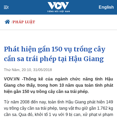
English
PHÁP LUẬT
/
Phát hiện gần 150 vụ trồng cây
Chính trị
Xã hội
Đảng
Tin 24h
cần sa trái phép tại Hậu Giang
Tổ chức nhân sự
Dự báo thời tiết
Quốc hội
Giáo dục
Thứ Năm, 20:10, 31/05/2018
Nhận diện sự thật
Dấu ấn VOV
Việc làm
VOV.VN -Thống kê của ngành chức năng tỉnh Hậu
Biển đảo
Giang cho thấy, trong hơn 10 năm qua toàn tỉnh phát
hiện gần 150 vụ trồng cây cần sa trái phép.
Từ năm 2008 đến nay, toàn tỉnh Hậu Giang phát hiện 149
vụ trồng cây cần sa trái phép, tang vật thu giữ gần 1.762 kg
cần sa. Qua đó, khởi tố 1 vụ với 9 bị can, xử phạt vi phạm