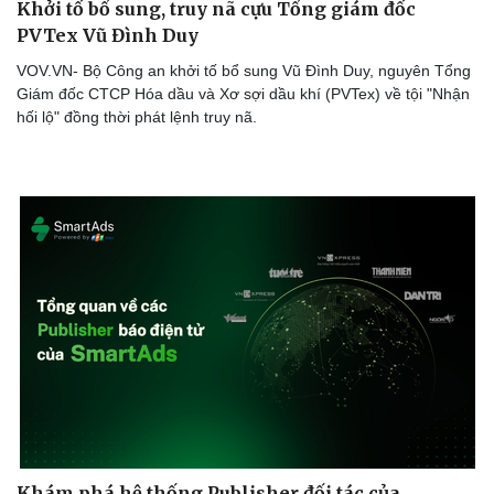
Khởi tố bổ sung, truy nã cựu Tổng giám đốc
PVTex Vũ Đình Duy ​
Doanh nghiệp
Công nghệ
VOV.VN- Bộ Công an khởi tố bổ sung Vũ Đình Duy, nguyên Tổng
Thông tin doanh nghiệp
Sành điệu
Giám đốc CTCP Hóa dầu và Xơ sợi dầu khí (PVTex) về tội "Nhận
Doanh nghiệp 24h
Tin Công nghệ
hối lộ" đồng thời phát lệnh truy nã.
Doanh nhân
Trải nghiệm
Vì cộng đồng
Chuyển đổi số
Khám phá hệ thống Publisher đối tác của