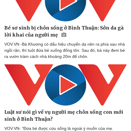
Bé sơ sinh bị chôn sống ở Bình Thuận: Sởn da gà
lời khai của người mẹ
VOV.VN -Bà Khương có dấu hiệu chuyển dạ nên ra phía sau nhà
ngồi rặn, thì tuột đứa bé xuống đống tôn. Sau đó, bà này đem bé
ra vườn tràm cách nhà khoảng 20m để chôn.
Luật sư nói gì về vụ người mẹ chôn sống con mới
sinh ở Bình Thuận?
Thể thao
Ô tô - Xe máy
VOV.VN- "Đứa bé được cứu sống là ngoài ý muốn của mẹ.