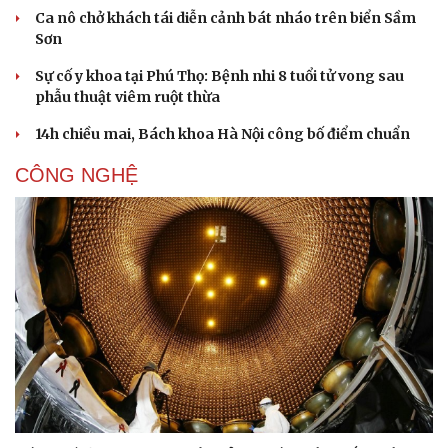
Ca nô chở khách tái diễn cảnh bát nháo trên biển Sầm
Sơn
Sự cố y khoa tại Phú Thọ: Bệnh nhi 8 tuổi tử vong sau
phẫu thuật viêm ruột thừa
14h chiều mai, Bách khoa Hà Nội công bố điểm chuẩn
CÔNG NGHỆ
Sức khỏe
Đời sống
Dinh dưỡng - món ngon
Nhà đẹp