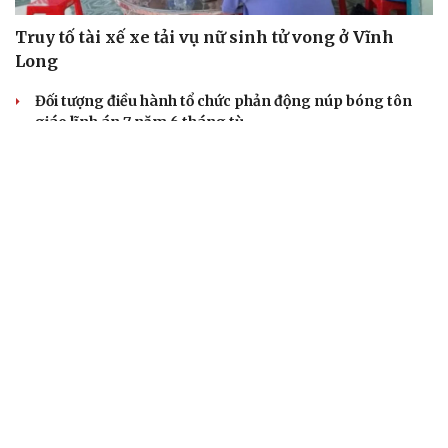
Truy tố tài xế xe tải vụ nữ sinh tử vong ở Vĩnh
Long
Đối tượng điều hành tổ chức phản động núp bóng tôn
giáo lĩnh án 7 năm 6 tháng tù
Vụ gian lận thi tại Tuyên Quang: Khởi tố thêm 2 người,
nâng tổng số lên 29 bị can
Đoàn Bảo Châu bị phạt 7 năm tù về hành vi tuyên truyền
chống Nhà nước
Truy tố Mr Pips, Shark Bình trong vụ án lừa đảo 1.600 tỷ
đồng
TƯ VẤN LUẬT