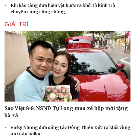
Khi bảo tàng đưa hiện vật bước ra khỏi tủ kính trò
chuyện cùng công chúng
GIẢI TRÍ
Sao Việt 8-8: NSND Tự Long mua xế hộp mới tặng
bà xã
Vicky Nhung đưa sáng tác Đông Thiên Đức ra khỏi vùng
an toàn ballad