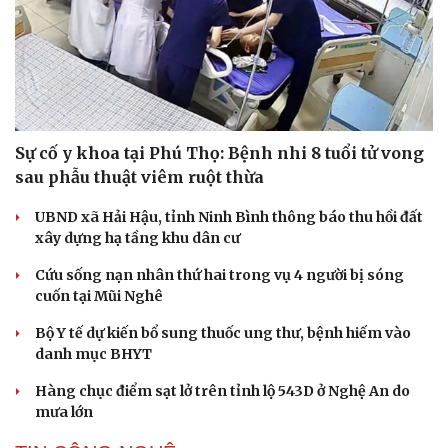
Sự cố y khoa tại Phú Thọ: Bệnh nhi 8 tuổi tử vong
sau phẫu thuật viêm ruột thừa
UBND xã Hải Hậu, tỉnh Ninh Bình thông báo thu hồi đất
xây dựng hạ tầng khu dân cư
Cứu sống nạn nhân thứ hai trong vụ 4 người bị sóng
cuốn tại Mũi Nghê
Bộ Y tế dự kiến bổ sung thuốc ung thư, bệnh hiếm vào
danh mục BHYT
Hàng chục điểm sạt lở trên tỉnh lộ 543D ở Nghệ An do
mưa lớn