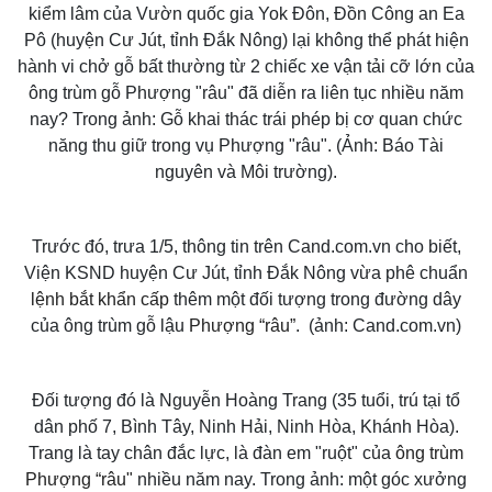
kiểm lâm của Vườn quốc gia Yok Đôn, Đồn Công an Ea
Pô (huyện Cư Jút, tỉnh Đắk Nông) lại không thể phát hiện
hành vi chở gỗ bất thường từ 2 chiếc xe vận tải cỡ lớn của
ông trùm gỗ Phượng "râu" đã diễn ra liên tục nhiều năm
nay? Trong ảnh: Gỗ khai thác trái phép bị cơ quan chức
năng thu giữ trong vụ Phượng "râu". (Ảnh: Báo Tài
nguyên và Môi trường).
Trước đó, trưa 1/5, thông tin trên Cand.com.vn cho biết,
Viện KSND huyện Cư Jút, tỉnh Đắk Nông vừa phê chuẩn
lệnh bắt khẩn cấp
thêm một đối tượng trong đường dây
của ông trùm gỗ lậu
Phượng “râu”
. (ảnh: Cand.com.vn)
Đối tượng đó là Nguyễn Hoàng Trang (35 tuổi, trú tại tổ
dân phố 7, Bình Tây, Ninh Hải, Ninh Hòa, Khánh Hòa).
Trang là tay chân đắc lực, là đàn em "ruột" của
ông trùm
Phượng “râu"
nhiều năm nay. Trong ảnh: một góc xưởng