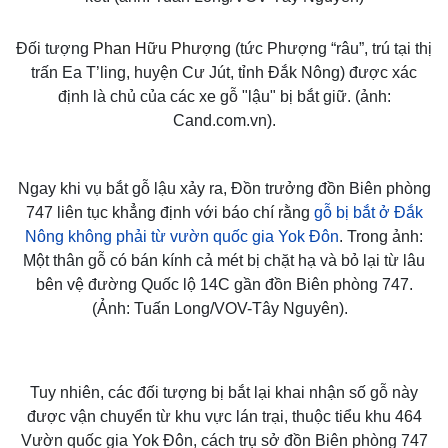
Đối tượng
Phan Hữu Phượng
(tức Phượng “râu”, trú tại thị
trấn Ea T’ling, huyện Cư Jút, tỉnh Đắk Nông) được xác
định là chủ của các xe gỗ "lậu" bị bắt giữ. (ảnh:
Cand.com.vn).
Ngay khi vụ bắt gỗ lậu xảy ra, Đồn trưởng đồn Biên phòng
747 liên tục khẳng định với báo chí rằng
gỗ bị bắt ở Đắk
Nông không phải từ vườn quốc gia Yok Đôn
. Trong ảnh:
Một thân gỗ có bán kính cả mét bị chặt hạ và bỏ lại từ lâu
Kinh tế
Thị trường
bên vệ đường Quốc lộ 14C gần đồn Biên phòng 747.
Bất động sản
(Ảnh: Tuấn Long/VOV-Tây Nguyên).
Giá vàng
Khởi nghiệp
Tiêu dùng
Tỷ giá
Chứng khoán
Tuy nhiên, các đối tượng bị bắt lại khai nhận số gỗ này
Giá cà phê
được vận chuyển từ khu vực lán trại, thuộc tiểu khu 464
Vườn quốc gia Yok Đôn, cách trụ sở đồn Biên phòng 747