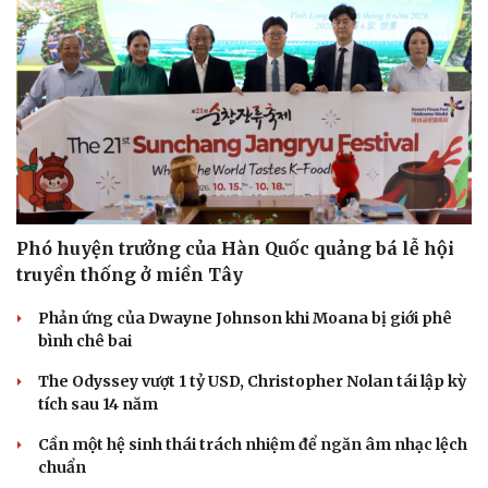
Phó huyện trưởng của Hàn Quốc quảng bá lễ hội
truyền thống ở miền Tây
Văn hóa
Giải trí
Phản ứng của Dwayne Johnson khi Moana bị giới phê
bình chê bai
Sân khấu - Điện ảnh
Nghệ sĩ
Văn học
Thời trang
The Odyssey vượt 1 tỷ USD, Christopher Nolan tái lập kỳ
Âm nhạc
Sao Việt
tích sau 14 năm
Di sản
Cần một hệ sinh thái trách nhiệm để ngăn âm nhạc lệch
chuẩn