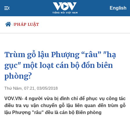
English
PHÁP LUẬT
/
Trùm gỗ lậu Phượng “râu” "hạ
Chính trị
Xã hội
Đảng
Tin 24h
gục" một loạt cán bộ đồn biên
Tổ chức nhân sự
Dự báo thời tiết
phòng?
Quốc hội
Giáo dục
Nhận diện sự thật
Dấu ấn VOV
Việc làm
Thứ Năm, 07:21, 03/05/2018
Biển đảo
VOV.VN- 4 người vừa bị đình chỉ để phục vụ công tác
điều tra vụ vận chuyển gỗ lậu liên quan đến trùm gỗ
lậu Phượng "râu" đều là cán bộ Biên phòng