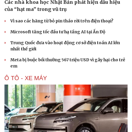
Cây thuốc
Blog
Các nhà khoa học Nhật Bản phát hiện dấu hiệu
Sản phụ khoa
Tình yêu - Gia đình
của “hạt ma” trong vũ trụ
Nhi khoa
Nam khoa
Vì sao các hãng từ bỏ pin tháo rời trên điện thoại?
Làm đẹp - giảm cân
Microsoft tăng tốc đầu tư hạ tầng AI tại Ấn Độ
Phòng mạch online
Ăn sạch sống khỏe
Trung Quốc đưa vào hoạt động cơ sở điện toán AI lớn
nhất thế giới
Meta bị buộc bồi thường 567 triệu USD vì gây hại cho trẻ
em
Ô TÔ - XE MÁY