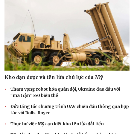
Doanh nghiệp
Công nghệ
Thông tin doanh nghiệp
Sành điệu
Doanh nghiệp 24h
Tin Công nghệ
Doanh nhân
Trải nghiệm
Vì cộng đồng
Chuyển đổi số
Kho đạn dược và tên lửa chủ lực của Mỹ
Tham vọng robot hóa quân đội, Ukraine đau đầu với
“ma trận” 550 biến thể
Đức tăng tốc chương trình UAV chiến đấu thông qua hợp
tác với Rolls-Royce
Thực hư việc Mỹ cạn kiệt kho tên lửa đắt tiền