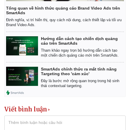
Tổng quan về hình thức quảng cáo Brand Video Ads trên
SmartAds
Định nghĩa, vị trí hiển thị, quy cách nội dung, cách thiết lập và tối ưu
Brand Video Ads.
Pháp luật
Quân sự - Quốc phòng
Vụ án
Vũ khí
Hướng dẫn cách tạo chiến dịch quảng
cáo trên SmartAds
Tin nóng
Việt Nam
Tư vấn luật
Phân tích
Tham khảo ngay trọn bộ hướng dẫn cách tạo
một chiến dịch quảng cáo mới trên SmartAds.
SmartAds chính thức ra mắt tính năng
Targeting theo 'cảm xúc'
Đây là bước mở rộng quan trọng trong hệ sinh
thái contextual targeting.
Viết bình luận