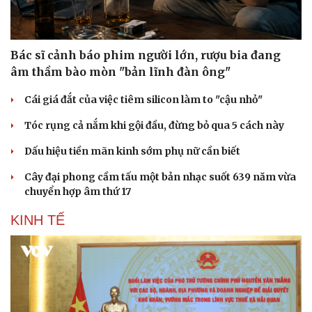
Bác sĩ cảnh báo phim người lớn, rượu bia đang
âm thầm bào mòn "bản lĩnh đàn ông"
Cái giá đắt của việc tiêm silicon làm to "cậu nhỏ"
Tóc rụng cả nắm khi gội đầu, đừng bỏ qua 5 cách này
Dấu hiệu tiền mãn kinh sớm phụ nữ cần biết
Cây đại phong cầm tấu một bản nhạc suốt 639 năm vừa
chuyển hợp âm thứ 17
KINH TẾ