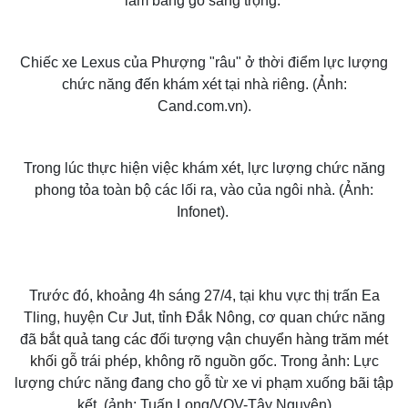
làm bằng gỗ sang trọng.
Chiếc xe Lexus của Phượng "râu" ở thời điểm lực lượng
chức năng đến khám xét tại nhà riêng. (Ảnh:
Cand.com.vn).
Trong lúc thực hiện việc khám xét, lực lượng chức năng
phong tỏa toàn bộ các lối ra, vào của ngôi nhà. (Ảnh:
Infonet).
Trước đó, khoảng 4h sáng 27/4, tại khu vực thị trấn Ea
Tling, huyện Cư Jut, tỉnh Đắk Nông, cơ quan chức năng
đã
bắt quả tang các đối tượng vận chuyển hàng trăm mét
khối gỗ
trái phép, không rõ nguồn gốc. Trong ảnh: Lực
lượng chức năng đang cho gỗ từ xe vi phạm xuống bãi tập
kết. (ảnh: Tuấn Long/VOV-Tây Nguyên)