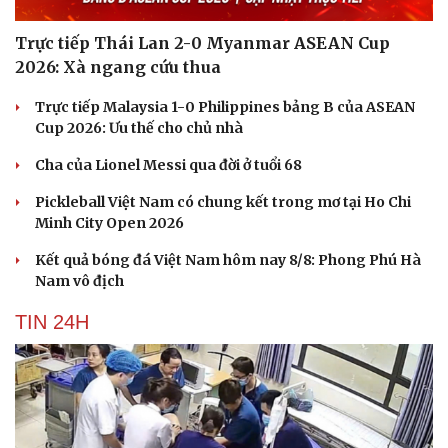
Trực tiếp Thái Lan 2-0 Myanmar ASEAN Cup
2026: Xà ngang cứu thua
Du lịch
Podcast
Trực tiếp Malaysia 1-0 Philippines bảng B của ASEAN
Tư vấn
Câu chuyện thời sự
Cup 2026: Ưu thế cho chủ nhà
Săn Tour
Đọc truyện đêm khuya
check-in
Cửa sổ tình yêu
Cha của Lionel Messi qua đời ở tuổi 68
Kể chuyện cho bé
Pickleball Việt Nam có chung kết trong mơ tại Ho Chi
Hạt giống tâm hồn
Minh City Open 2026
Kết quả bóng đá Việt Nam hôm nay 8/8: Phong Phú Hà
Nam vô địch
TIN 24H