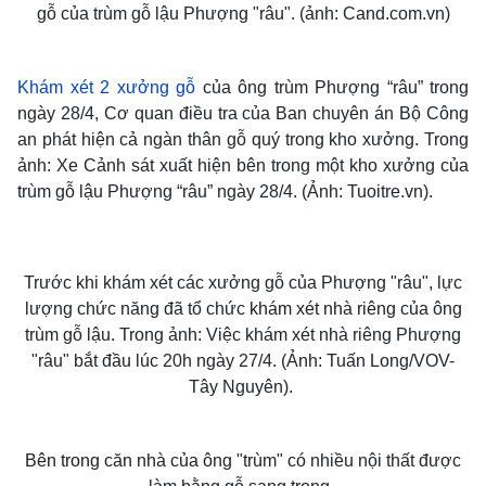
gỗ của trùm gỗ lậu Phượng "râu". (ảnh: Cand.com.vn)
Thế giới
Multimedia
Quan sát
Video
Cuộc sống đó đây
Ảnh
Khám xét 2 xưởng gỗ
của ông trùm Phượng “râu” trong
Hồ sơ
E-Magazine
ngày 28/4, Cơ quan điều tra của Ban chuyên án Bộ Công
Infographic
an phát hiện cả ngàn thân gỗ quý trong kho xưởng. Trong
ảnh: Xe Cảnh sát xuất hiện bên trong một kho xưởng của
trùm gỗ lậu Phượng “râu” ngày 28/4. (Ảnh: Tuoitre.vn).
Trước khi khám xét các xưởng gỗ của Phượng "râu", lực
lượng chức năng đã tổ chức
khám xét nhà riêng
của ông
trùm gỗ lậu. Trong ảnh: Việc khám xét nhà riêng Phượng
"râu" bắt đầu lúc 20h ngày 27/4. (Ảnh: Tuấn Long/VOV-
Tây Nguyên).
Bên trong căn nhà
của ông "trùm" có nhiều nội thất được