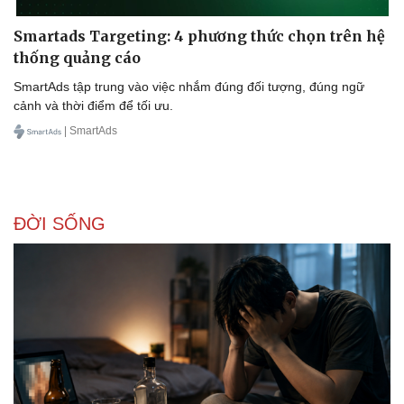
Smartads Targeting: 4 phương thức chọn trên hệ
thống quảng cáo
SmartAds tập trung vào việc nhắm đúng đối tượng, đúng ngữ
cảnh và thời điểm để tối ưu.
| SmartAds
ĐỜI SỐNG
Thể thao
Ô tô - Xe máy
Bóng đá
Ô tô
Lịch thi đấu bóng đá
Xe máy
Thế giới thể thao
Tư vấn
eSports
Hậu trường