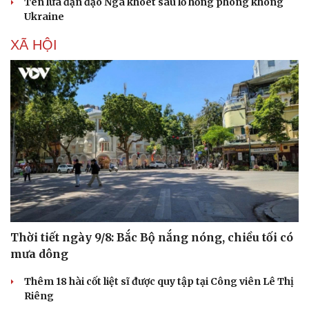
Tên lửa đạn đạo Nga khoét sâu lỗ hổng phòng không
Ukraine
XÃ HỘI
Thời tiết ngày 9/8: Bắc Bộ nắng nóng, chiều tối có
mưa dông
Thêm 18 hài cốt liệt sĩ được quy tập tại Công viên Lê Thị
Riêng