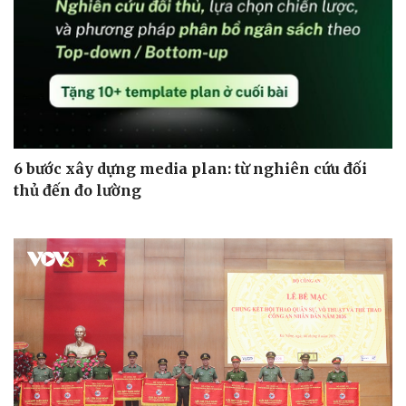
Pháp luật
Quân sự - Quốc phòng
Vụ án
Vũ khí
Tin nóng
Việt Nam
Tư vấn luật
Phân tích
6 bước xây dựng media plan: từ nghiên cứu đối
thủ đến đo lường