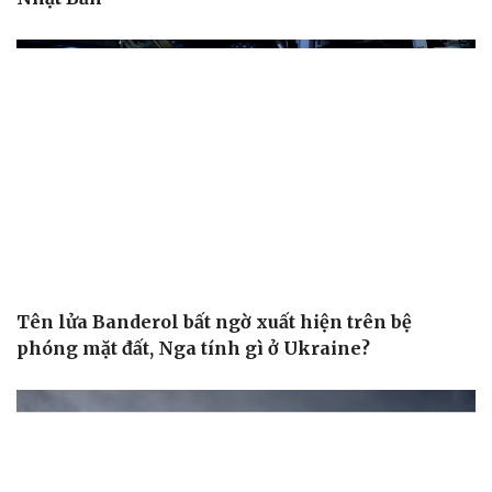
Du lịch
Podcast
Tư vấn
Câu chuyện thời sự
Săn Tour
Đọc truyện đêm khuya
check-in
Cửa sổ tình yêu
Kể chuyện cho bé
Hạt giống tâm hồn
Tên lửa Banderol bất ngờ xuất hiện trên bệ
phóng mặt đất, Nga tính gì ở Ukraine?