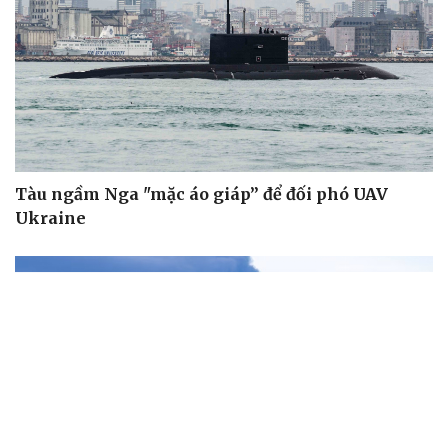
Tàu ngầm Nga "mặc áo giáp” để đối phó UAV
Ukraine
Sức khỏe
Đời sống
Dinh dưỡng - món ngon
Nhà đẹp
Cây thuốc
Blog
Sản phụ khoa
Tình yêu - Gia đình
Nhi khoa
Nam khoa
Làm đẹp - giảm cân
Phòng mạch online