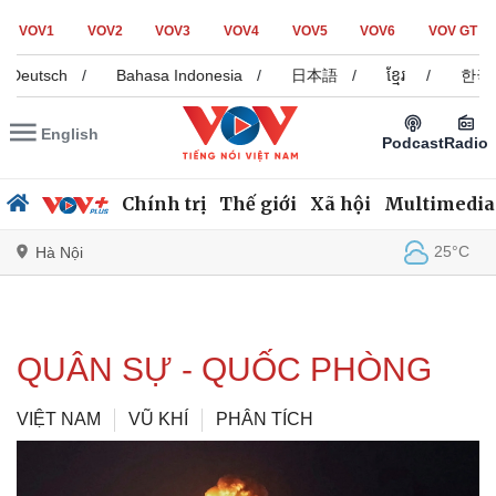
VOV1
VOV2
VOV3
VOV4
VOV5
VOV6
VOV GT
sch
/
Bahasa Indonesia
/
日本語
/
ខ្មែរ
/
한국어
/
English
Podcast
Radio
Chính trị
Thế giới
Xã hội
Multimedia
25°C
Hà Nội
Chính trị
Xã hội
QUÂN SỰ - QUỐC PHÒNG
Đảng
Tin 24h
Tổ chức nhân sự
Dự báo thời tiết
VIỆT NAM
VŨ KHÍ
PHÂN TÍCH
Quốc hội
Giáo dục
Nhận diện sự thật
Dấu ấn VOV
Việc làm