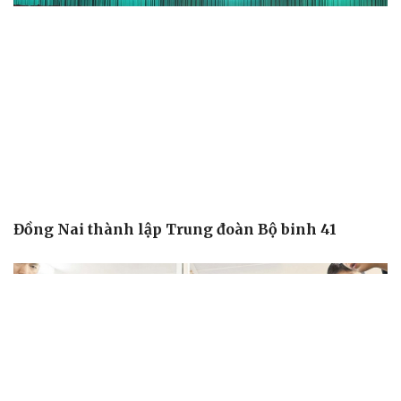
Đồng Nai thành lập Trung đoàn Bộ binh 41
Văn hóa
Giải trí
Sân khấu - Điện ảnh
Nghệ sĩ
Văn học
Thời trang
Âm nhạc
Sao Việt
Di sản