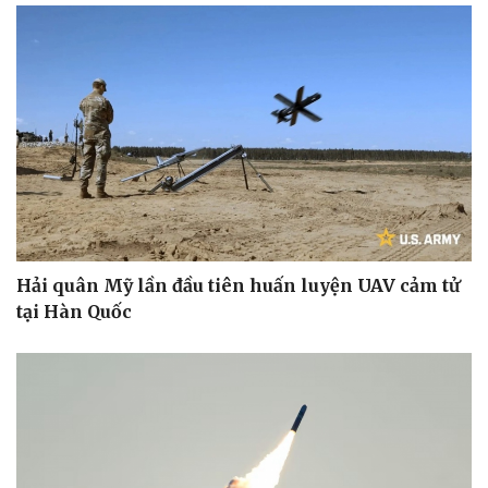
Bóng đá
Ô tô
Lịch thi đấu bóng đá
Xe máy
Thế giới thể thao
Tư vấn
eSports
Hậu trường
Hải quân Mỹ lần đầu tiên huấn luyện UAV cảm tử
tại Hàn Quốc