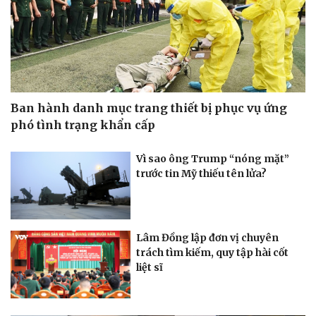
Ban hành danh mục trang thiết bị phục vụ ứng
phó tình trạng khẩn cấp
Vì sao ông Trump “nóng mặt”
trước tin Mỹ thiếu tên lửa?
Thế giới
Multimedia
Quan sát
Video
Cuộc sống đó đây
Ảnh
Lâm Đồng lập đơn vị chuyên
Hồ sơ
E-Magazine
trách tìm kiếm, quy tập hài cốt
Infographic
liệt sĩ