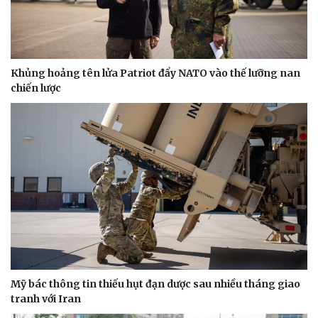
Khủng hoảng tên lửa Patriot đẩy NATO vào thế lưỡng nan
chiến lược
Kinh tế
Thị trường
Bất động sản
Giá vàng
Khởi nghiệp
Tiêu dùng
Tỷ giá
Chứng khoán
Giá cà phê
Mỹ bác thông tin thiếu hụt đạn dược sau nhiều tháng giao
tranh với Iran