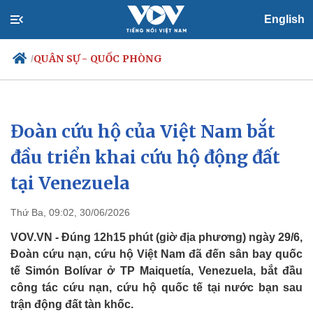
English
QUÂN SỰ - QUỐC PHÒNG
/
Đoàn cứu hộ của Việt Nam bắt
Chính trị
Xã hội
Đảng
Tin 24h
đầu triển khai cứu hộ động đất
Tổ chức nhân sự
Dự báo thời tiết
tại Venezuela
Quốc hội
Giáo dục
Nhận diện sự thật
Dấu ấn VOV
Việc làm
Thứ Ba, 09:02, 30/06/2026
Biển đảo
VOV.VN - Đúng 12h15 phút (giờ địa phương) ngày 29/6,
Đoàn cứu nạn, cứu hộ Việt Nam đã đến sân bay quốc
tế Simón Bolívar ở TP Maiquetía, Venezuela, bắt đầu
công tác cứu nạn, cứu hộ quốc tế tại nước bạn sau
trận động đất tàn khốc.