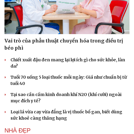
Vai trò của phẫu thuật chuyển hóa trong điều trị
béo phì
Chiết xuất đậu đen mang lại lợi ích gì cho sức khỏe, làn
da?
Tuổi 70 uống 5 loại thuốc mỗi ngày: Giá như chuẩn bị từ
tuổi 40
Tại sao cần cấm kinh doanh khí N2O (khí cười) ngoài
mục đích y tế?
Cải chính
Loại lá vừa cay vừa đắng là vị thuốc bổ gan, biết dùng
sức khoẻ càng thăng hạng
NHÀ ĐẸP