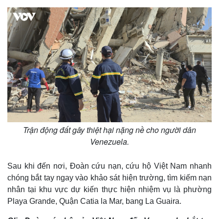
Trận động đất gây thiệt hại nặng nề cho người dân
Thế giới
Multimedia
Venezuela.
Quan sát
Video
Cuộc sống đó đây
Ảnh
Sau khi đến nơi, Đoàn cứu nạn, cứu hộ Việt Nam nhanh
Hồ sơ
E-Magazine
chóng bắt tay ngay vào khảo sát hiện trường, tìm kiếm nạn
Infographic
nhân tại khu vực dự kiến thực hiện nhiệm vụ là phường
Playa Grande, Quận Catia la Mar, bang La Guaira.