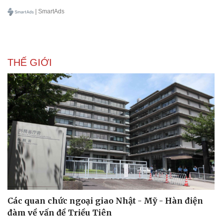
| SmartAds
Doanh nghiệp
Công nghệ
Thông tin doanh nghiệp
Sành điệu
Doanh nghiệp 24h
Tin Công nghệ
THẾ GIỚI
Doanh nhân
Trải nghiệm
Vì cộng đồng
Chuyển đổi số
Các quan chức ngoại giao Nhật - Mỹ - Hàn điện
đàm về vấn đề Triều Tiên