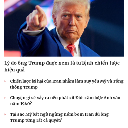
Sức khỏe
Đời sống
Dinh dưỡng - món ngon
Nhà đẹp
Cây thuốc
Blog
Sản phụ khoa
Tình yêu - Gia đình
Nhi khoa
Nam khoa
Lý do ông Trump được xem là tư lệnh chiến lược
Làm đẹp - giảm cân
hiệu quả
Phòng mạch online
Ăn sạch sống khỏe
Chiến lược lợi hại của Iran nhằm làm suy yếu Mỹ và Tổng
thống Trump
Chuyện gì sẽ xảy ra nếu phát xít Đức xâm lược Anh vào
năm 1940?
Tại sao Mỹ bất ngờ ngừng ném bom Iran dù ông
Trump từng rất cả quyết?