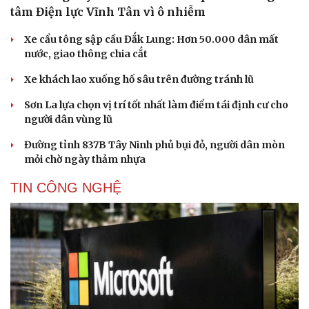
tâm Điện lực Vĩnh Tân vì ô nhiễm
Xe cẩu tông sập cầu Đắk Lung: Hơn 50.000 dân mất
nước, giao thông chia cắt
Xe khách lao xuống hố sâu trên đường tránh lũ
Sơn La lựa chọn vị trí tốt nhất làm điểm tái định cư cho
người dân vùng lũ
Đường tỉnh 837B Tây Ninh phủ bụi đỏ, người dân mòn
mỏi chờ ngày thảm nhựa
Văn hóa
Giải trí
Sân khấu - Điện ảnh
Nghệ sĩ
TIN CÔNG NGHỆ
Văn học
Thời trang
Âm nhạc
Sao Việt
Di sản