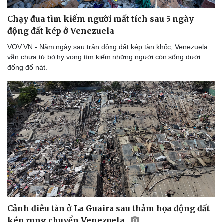
Bóng đá
Ô tô
Lịch thi đấu bóng đá
Xe máy
Chạy đua tìm kiếm người mất tích sau 5 ngày
Thế giới thể thao
Tư vấn
động đất kép ở Venezuela
eSports
VOV.VN - Năm ngày sau trận động đất kép tàn khốc, Venezuela
Hậu trường
vẫn chưa từ bỏ hy vọng tìm kiếm những người còn sống dưới
đống đổ nát.
Cảnh điêu tàn ở La Guaira sau thảm họa động đất
kép rung chuyển Venezuela