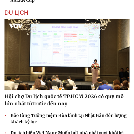
ASEAN Cup
DU LỊCH
Du lịch
Podcast
Tư vấn
Câu chuyện thời sự
Hội chợ Du lịch quốc tế TP.HCM 2026 có quy mô
Săn Tour
Đọc truyện đêm khuya
lớn nhất từ trước đến nay
check-in
Cửa sổ tình yêu
Kể chuyện cho bé
Bảo tàng Tưởng niệm Hòa bình tại Nhật Bản đón lượng
Hạt giống tâm hồn
khách kỷ lục
Du lịch biển Việt Nam: Muốn bứt phá phải vượt khỏi lợi