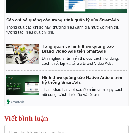
Các chỉ số quảng cáo trong trình quản lý của SmartAds
Thông qua các chỉ số này, thương hiệu đánh giá mức độ hiển thị,
tương tác, hiệu quả chi phí.
Tổng quan về hình thức quảng cáo
Brand Video Ads trên SmartAds
Định nghĩa, vị trí hiển thị, quy cách nội dung,
cách thiết lập và tối ưu Brand Video Ads.
Hình thức quảng cáo Native Article trên
hệ thống SmartAds
Tham khảo bài viết sau để nắm vị trí, quy cách
nội dung, cách thiết lập và tối ưu.
Kinh tế
Thị trường
Bất động sản
Giá vàng
Khởi nghiệp
Tiêu dùng
Viết bình luận
Tỷ giá
Chứng khoán
Giá cà phê