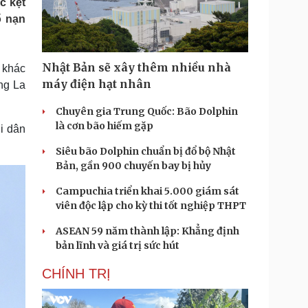
c kẹt
Doanh nghiệp 24h
Tin Công nghệ
ố nạn
Doanh nhân
Trải nghiệm
ì cộng đồng
Chuyển đổi số
Nhật Bản sẽ xây thêm nhiều nhà
 khác
u lịch
Podcast
máy điện hạt nhân
ng La
Tư vấn
Câu chuyện thời sự
Săn Tour
Đọc truyện đêm khuya
Chuyên gia Trung Quốc: Bão Dolphin
heck-in
Cửa sổ tình yêu
là cơn bão hiếm gặp
i dân
Kể chuyện cho bé
Siêu bão Dolphin chuẩn bị đổ bộ Nhật
Hạt giống tâm hồn
Bản, gần 900 chuyến bay bị hủy
Campuchia triển khai 5.000 giám sát
viên độc lập cho kỳ thi tốt nghiệp THPT
ASEAN 59 năm thành lập: Khẳng định
bản lĩnh và giá trị sức hút
CHÍNH TRỊ