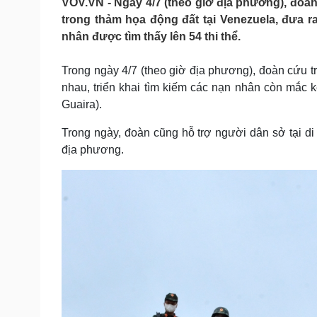
VOV.VN - Ngày 4/7 (theo giờ địa phương), đoàn 
Tin nóng
Việt Nam
trong thảm họa động đất tại Venezuela, đưa r
Tư vấn luật
Phân tích
nhân được tìm thấy lên 54 thi thể.
Trong ngày 4/7 (theo giờ địa phương), đoàn cứu t
Sức khỏe
Đời sống
nhau, triển khai tìm kiếm các nạn nhân còn mắc 
Dinh dưỡng - món ngon
Nhà đẹp
Guaira).
Cây thuốc
Blog
Sản phụ khoa
Tình yêu - Gia đình
Trong ngày, đoàn cũng hỗ trợ người dân sở tại di
Nhi khoa
địa phương.
Nam khoa
Làm đẹp - giảm cân
Phòng mạch online
Ăn sạch sống khỏe
Cải chính