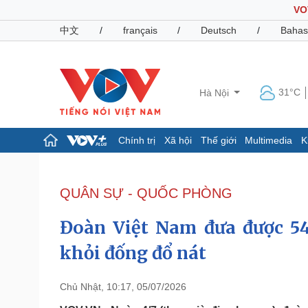
VO
中文
/
français
/
Deutsch
/
Bahas
31°C
Hà Nội
Chính trị
Xã hội
Thế giới
Multimedia
K
Chính trị
Xã hội
Đảng
Tin 24h
QUÂN SỰ - QUỐC PHÒNG
Tổ chức nhân sự
Dự báo thời tiết
Quốc hội
Giáo dục
Đoàn Việt Nam đưa được 54
Nhận diện sự thật
Dấu ấn VOV
Việc làm
khỏi đống đổ nát
Biển đảo
Pháp luật
Quân sự - Quốc phòng
Chủ Nhật, 10:17, 05/07/2026
Vụ án
Vũ khí