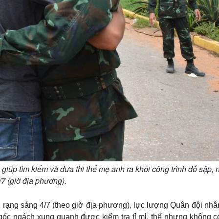
úp tìm kiếm và đưa thi thể mẹ anh ra khỏi công trình đổ sập, 
/7 (giờ địa phương).
, rạng sáng 4/7 (theo giờ địa phương), lực lượng Quân đội nh
ngóc ngách xung quanh được kiểm tra tỉ mỉ, thế nhưng không c