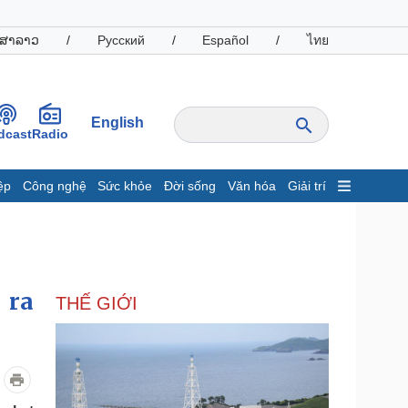
ສາລາວ
/
Русский
/
Español
/
ไทย
English
dcast
Radio
ệp
Công nghệ
Sức khỏe
Đời sống
Văn hóa
Giải trí
inh tế
Thị trường
ất động sản
Giá vàng
hởi nghiệp
Tiêu dùng
Tỷ giá
 ra
THẾ GIỚI
Chứng khoán
Giá cà phê
oanh nghiệp
Công nghệ
hông tin doanh nghiệp
Sành điệu