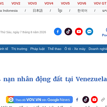
V1
VOV2
VOV3
VOV4
VOV5
VOV6
VOV GT
a Indonesia
/
日本語
/
ខ្មែរ
/
한국어
/
ພາ
Thứ Sáu, ngày 7 tháng 8 năm 2026
Po
inh tế
Thị trường
Pháp luật
Thể thao
Ô tô - Xe máy
Doanh nghi
Thế giới
Multimedia
K
Quan sát
Video
B
Cuộc sống đó đây
Ảnh
K
Hồ sơ
E-Magazine
 nạn nhân động đất tại Venezuela
Infographic
Thể thao
Ô tô - Xe máy
D
Bóng đá
Ô tô
T