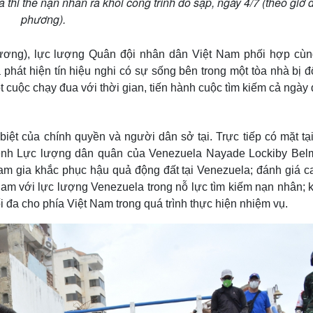
thi thể nạn nhân ra khỏi công trình đổ sập, ngày 4/7 (theo giờ 
phương).
hương), lực lượng Quân đội nhân dân Việt Nam phối hợp cùn
phát hiện tín hiệu nghi có sự sống bên trong một tòa nhà bị đ
ột cuộc chạy đua với thời gian, tiến hành cuộc tìm kiếm cả ngày
ệt của chính quyền và người dân sở tại. Trực tiếp có mặt tại
lệnh Lực lượng dân quân của Venezuela Nayade Lockiby Bel
am gia khắc phục hậu quả động đất tại Venezuela; đánh giá c
am với lực lượng Venezuela trong nỗ lực tìm kiếm nạn nhân; 
i đa cho phía Việt Nam trong quá trình thực hiện nhiệm vụ.