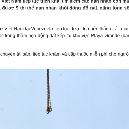
Việt Nam tiếp tục triển khai tìm kiếm các nạn nhân còn mắ
Lịch thi đấu bóng đá
Xe máy
a được 9 thi thể nạn nhân khỏi đống đổ nát, nâng tổng s
Thế giới thể thao
Tư vấn
eSports
V
Hậu trường
rợ Việt Nam tại Venezuela tiếp tục được tổ chức thành các mũi
Văn hóa
Giải trí
D
kẹt trong thảm họa động đất kép tại khu vực Playa Grande (ba
Sân khấu - Điện ảnh
Nghệ sĩ
Văn học
Thời trang
Âm nhạc
Sao Việt
c
 chuyển tài sản, tiếp tục khám và cấp thuốc miễn phí cho ngườ
Di sản