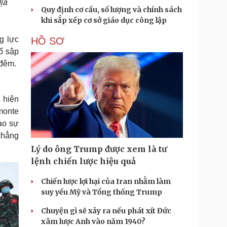
địa
Quy định cơ cấu, số lượng và chính sách
khi sắp xếp cơ sở giáo dục công lập
g lực
HỒ SƠ
ổ sập
 đêm.
 hiện
monte
ao sự
khẳng
Lý do ông Trump được xem là tư
lệnh chiến lược hiệu quả
Chiến lược lợi hại của Iran nhằm làm
suy yếu Mỹ và Tổng thống Trump
Chuyện gì sẽ xảy ra nếu phát xít Đức
xâm lược Anh vào năm 1940?