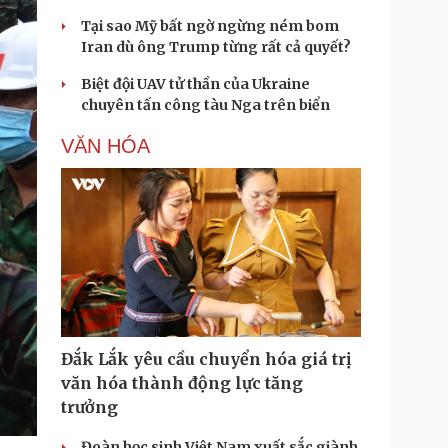
Tại sao Mỹ bất ngờ ngừng ném bom
Iran dù ông Trump từng rất cả quyết?
Biệt đội UAV tử thần của Ukraine
chuyên tấn công tàu Nga trên biển
VĂN HÓA
Đắk Lắk yêu cầu chuyển hóa giá trị
văn hóa thành động lực tăng
trưởng
Đoàn học sinh Việt Nam xuất sắc giành