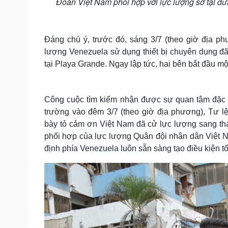
Đoàn Việt Nam phối hợp với lực lượng sở tại đưa 
Đáng chú ý, trước đó, sáng 3/7 (theo giờ địa p
lượng Venezuela sử dụng thiết bị chuyên dụng đã 
tại Playa Grande. Ngay lập tức, hai bên bắt đầu m
​Công cuộc tìm kiếm nhận được sự quan tâm đặc bi
trường vào đêm 3/7 (theo giờ địa phương), Tư 
bày tỏ cảm ơn Việt Nam đã cử lực lượng sang th
phối hợp của lực lượng Quân đội nhân dân Việt N
định phía Venezuela luôn sẵn sàng tạo điều kiện tố