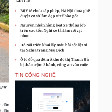
Lào Cai
Bộ Y tế chưa cấp phép, Hà Nội chưa phê
duyệt cơ sở làm đẹp từ tế bào gốc
Nguyên nhân hàng loạt xe thủng lốp
trên cao tốc: Nghi xe tải làm rơi vật
nhọn
Hà Nội triển khai lấy mẫu hài cốt liệt sĩ
tại Nghĩa trang Mai Dịch
Ô tô đỗ qua đêm ở khu đô thị Thanh Hà
bị tháo trộm 2 bánh, công an vào cuộc
TIN CÔNG NGHỆ
ngày
ân dân
ó dấu