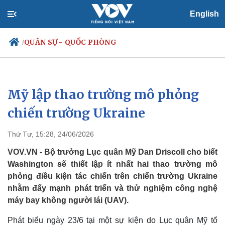
English
QUÂN SỰ - QUỐC PHÒNG
/
Mỹ lập thao trường mô phỏng
Chính trị
Xã hội
Đảng
Tin 24h
chiến trường Ukraine
Tổ chức nhân sự
Dự báo thời tiết
Quốc hội
Giáo dục
Thứ Tư, 15:28, 24/06/2026
Nhận diện sự thật
Dấu ấn VOV
Việc làm
VOV.VN - Bộ trưởng Lục quân Mỹ Dan Driscoll cho biết
Biển đảo
Washington sẽ thiết lập ít nhất hai thao trường mô
phỏng điều kiện tác chiến trên chiến trường Ukraine
nhằm đẩy mạnh phát triển và thử nghiệm công nghệ
máy bay không người lái (UAV).
Phát biểu ngày 23/6 tại một sự kiện do Lục quân Mỹ tổ