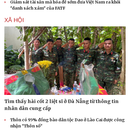
Giám sát tài sản mã hóa để sớm đưa Việt Nam ra khỏi
"danh sách xám" của FATF
XÃ HỘI
Tìm thấy hài cốt 2 liệt sĩ ở Đà Nẵng từ thông tin
Du lịch
Podcast
nhân dân cung cấp
Tư vấn
Câu chuyện thời sự
Săn Tour
Đọc truyện đêm khuya
Thôn có 95% đồng bào dân tộc Dao ở Lào Cai được công
check-in
Cửa sổ tình yêu
nhận "Thôn số"
Kể chuyện cho bé