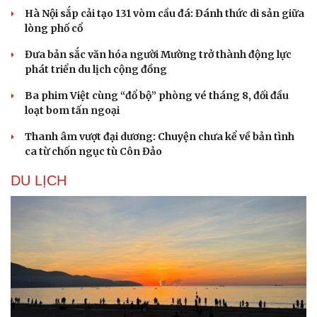
Hà Nội sắp cải tạo 131 vòm cầu đá: Đánh thức di sản giữa
lòng phố cổ
Đưa bản sắc văn hóa người Mường trở thành động lực
phát triển du lịch cộng đồng
Ba phim Việt cùng “đổ bộ” phòng vé tháng 8, đối đầu
loạt bom tấn ngoại
Thanh âm vượt đại dương: Chuyện chưa kể về bản tình
ca từ chốn ngục tù Côn Đảo
DU LỊCH
Văn hóa
Giải trí
Sân khấu - Điện ảnh
Nghệ sĩ
Văn học
Thời trang
Âm nhạc
Sao Việt
Di sản