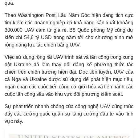
qua.
Theo Washington Post, Lầu Năm Góc hiện đang tích cực
tìm kiếm các doanh nghiệp có khả năng sản xuất khoảng
300.000 UAV cảm tử giá rẻ. Bộ Quốc phòng Mỹ cũng dự
kiến chi 54,6 tỷ USD trong năm tới cho chương trình mở
rộng năng lực tác chiến bằng UAV.
Việc sử dụng rộng rãi UAV trinh sát và tấn công trong xung
đột Ukraine đã làm thay đổi đáng kể phương thức tác
chiến trên chiến trường hiện đại. Dọc tiền tuyến, UAV của
cả Nga và Ukraine được sử dụng để phát hiện mục tiêu,
ngăn chặn các cuộc tiến công cơ giới hóa và tiến hành các
Thế giới
Multimedia
cuộc tấn công sâu vào khu vực đối phương kiểm soát.
Quan sát
Video
Cuộc sống đó đây
Ảnh
Sự phát triển nhanh chóng của công nghệ UAV cũng thúc
Hồ sơ
E-Magazine
đẩy các cường quốc quân sự tăng cường đầu tư vào lĩnh
Infographic
vực này.