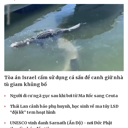
Tòa án Israel cấm sử dụng cá sấu để canh giữ nhà
tù giam khủng bố
Người di cư ngã gục sau khi bơi từ Ma Rốc sang Ceuta
Thái Lan cảnh báo phụ huynh, học sinh về ma túy LSD
“đội lốt” tem hoạt hình
UNESCO vinh danh Sarnath (Ấn Độ) - nơi Đức Phật