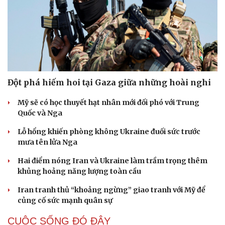
Đột phá hiếm hoi tại Gaza giữa những hoài nghi
Mỹ sẽ có học thuyết hạt nhân mới đối phó với Trung
Quốc và Nga
Lỗ hổng khiến phòng không Ukraine đuối sức trước
mưa tên lửa Nga
Hai điểm nóng Iran và Ukraine làm trầm trọng thêm
khủng hoảng năng lượng toàn cầu
Iran tranh thủ “khoảng ngừng” giao tranh với Mỹ để
củng cố sức mạnh quân sự
Cải chính
CUỘC SỐNG ĐÓ ĐÂY