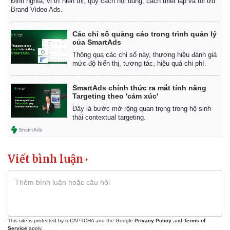
Định nghĩa, vị trí hiển thị, quy cách nội dung, cách thiết lập và tối ưu
Brand Video Ads.
Các chỉ số quảng cáo trong trình quản lý
của SmartAds
Thông qua các chỉ số này, thương hiệu đánh giá
mức độ hiển thị, tương tác, hiệu quả chi phí.
SmartAds chính thức ra mắt tính năng
Targeting theo 'cảm xúc'
Đây là bước mở rộng quan trọng trong hệ sinh
thái contextual targeting.
Viết bình luận
Kinh tế
Thị trường
Bất động sản
Giá vàng
Khởi nghiệp
Tiêu dùng
Tỷ giá
This site is protected by reCAPTCHA and the Google
Privacy Policy
and
Terms of
Chứng khoán
Service
apply.