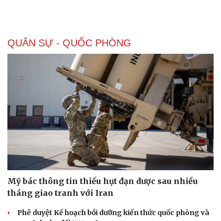
QUÂN SỰ - QUỐC PHÒNG
Doanh nghiệp
Công nghệ
Thông tin doanh nghiệp
Sành điệu
Doanh nghiệp 24h
Tin Công nghệ
Doanh nhân
Trải nghiệm
Vì cộng đồng
Chuyển đổi số
Mỹ bác thông tin thiếu hụt đạn dược sau nhiều
tháng giao tranh với Iran
Phê duyệt Kế hoạch bồi dưỡng kiến thức quốc phòng và