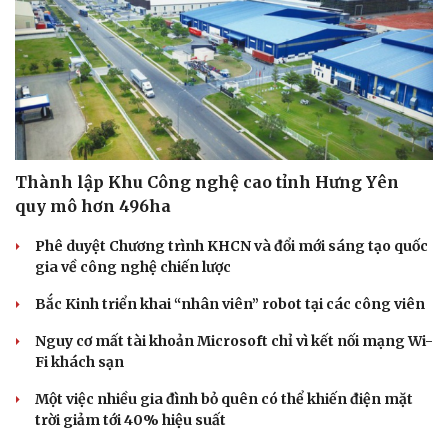
Sức khỏe
Đời sống
Dinh dưỡng - món ngon
Nhà đẹp
Thành lập Khu Công nghệ cao tỉnh Hưng Yên
Cây thuốc
Blog
quy mô hơn 496ha
Sản phụ khoa
Tình yêu - Gia đình
Nhi khoa
Phê duyệt Chương trình KHCN và đổi mới sáng tạo quốc
Nam khoa
gia về công nghệ chiến lược
Làm đẹp - giảm cân
Bắc Kinh triển khai “nhân viên” robot tại các công viên
Phòng mạch online
Ăn sạch sống khỏe
Nguy cơ mất tài khoản Microsoft chỉ vì kết nối mạng Wi-
Fi khách sạn
Một việc nhiều gia đình bỏ quên có thể khiến điện mặt
trời giảm tới 40% hiệu suất