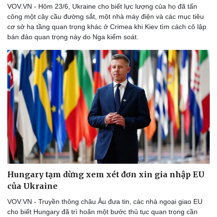
VOV.VN - Hôm 23/6, Ukraine cho biết lực lượng của họ đã tấn
Thể thao
Ô tô - Xe máy
công một cây cầu đường sắt, một nhà máy điện và các mục tiêu
Bóng đá
Ô tô
cơ sở hạ tầng quan trọng khác ở Crimea khi Kiev tìm cách cô lập
Lịch thi đấu bóng đá
Xe máy
bán đảo quan trọng này do Nga kiểm soát.
Thế giới thể thao
Tư vấn
eSports
Hậu trường
Hungary tạm dừng xem xét đơn xin gia nhập EU
của Ukraine
VOV.VN - Truyền thông châu Âu đưa tin, các nhà ngoại giao EU
cho biết Hungary đã trì hoãn một bước thủ tục quan trọng cần