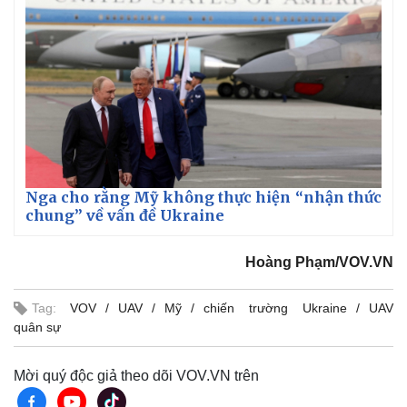
Nga cho rằng Mỹ không thực hiện “nhận thức
chung” về vấn đề Ukraine
Hoàng Phạm/VOV.VN
Tag:
VOV
UAV
Mỹ
chiến trường Ukraine
UAV
quân sự
Mời quý độc giả theo dõi VOV.VN trên