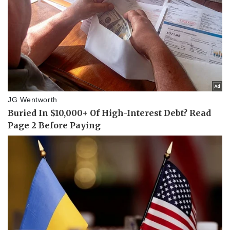
Vụ án
Vũ khí
Tin nóng
Việt Nam
Tư vấn luật
Phân tích