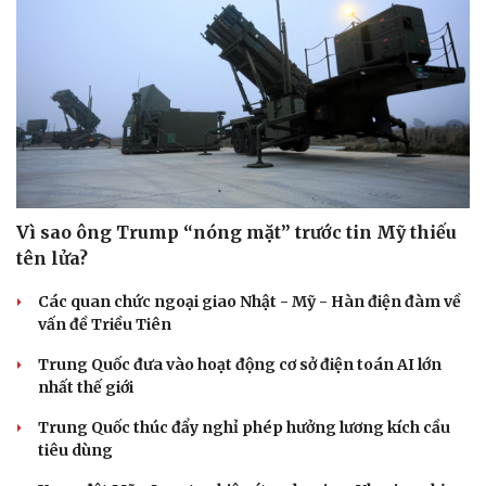
Sức khỏe
Đời sống
Dinh dưỡng - món ngon
Nhà đẹp
Cây thuốc
Blog
Vì sao ông Trump “nóng mặt” trước tin Mỹ thiếu
Sản phụ khoa
Tình yêu - Gia đình
tên lửa?
Nhi khoa
Nam khoa
Các quan chức ngoại giao Nhật - Mỹ - Hàn điện đàm về
Làm đẹp - giảm cân
vấn đề Triều Tiên
Phòng mạch online
Ăn sạch sống khỏe
Trung Quốc đưa vào hoạt động cơ sở điện toán AI lớn
nhất thế giới
Trung Quốc thúc đẩy nghỉ phép hưởng lương kích cầu
tiêu dùng