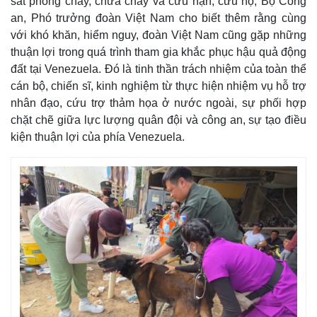
sát phòng cháy, chữa cháy và cứu nạn, cứu hộ, Bộ Công
an, Phó trưởng đoàn Việt Nam cho biết thêm rằng cùng
với khó khăn, hiểm nguy, đoàn Việt Nam cũng gặp những
thuận lợi trong quá trình tham gia khắc phục hậu quả động
đất tại Venezuela. Đó là tinh thần trách nhiệm của toàn thể
cán bộ, chiến sĩ, kinh nghiệm từ thực hiện nhiệm vụ hỗ trợ
nhân đạo, cứu trợ thảm họa ở nước ngoài, sự phối hợp
chặt chẽ giữa lực lượng quân đội và công an, sự tạo điều
kiện thuận lợi của phía Venezuela.
Kinh tế
Thị trường
Bất động sản
Giá vàng
Khởi nghiệp
Tiêu dùng
Tỷ giá
Chứng khoán