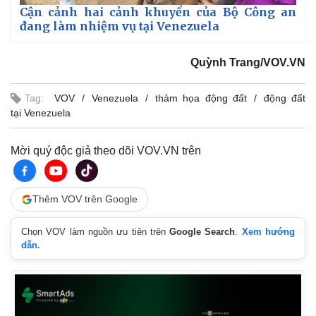
Giá cà phê
Cận cảnh hai cảnh khuyển của Bộ Công an
đang làm nhiệm vụ tại Venezuela
Quỳnh Trang/VOV.VN
Tag:
VOV
Venezuela
thảm họa động đất
động đất
tại Venezuela
Mời quý độc giả theo dõi VOV.VN trên
Thêm VOV trên Google
Chọn VOV làm nguồn ưu tiên trên
Google Search
.
Xem hướng
dẫn.