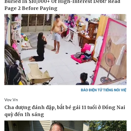
Thể thao
Ô tô - Xe máy
Bóng đá
Ô tô
Lịch thi đấu bóng đá
Xe máy
Thế giới thể thao
Tư vấn
eSports
Hậu trường