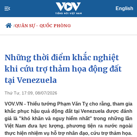
English
QUÂN SỰ - QUỐC PHÒNG
/
Những thời điểm khắc nghiệt
Chính trị
Xã hội
Đảng
Tin 24h
khi cứu trợ thảm họa động đất
Tổ chức nhân sự
Dự báo thời tiết
tại Venezuela
Quốc hội
Giáo dục
Nhận diện sự thật
Dấu ấn VOV
Việc làm
Thứ Tư, 17:09, 08/07/2026
Biển đảo
VOV.VN - Thiếu tướng Phạm Văn Tỵ cho rằng, tham gia
khắc phục hậu quả động đất tại Venezuela được đánh
giá là "khó khăn và nguy hiểm nhất" trong những lần
Việt Nam đưa lực lượng, phương tiện ra nước ngoài
thực hiện nhiệm vụ hỗ trợ nhân đạo, cứu trợ thảm họa.