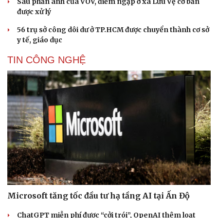
Sau phản ánh của VOV, điểm ngập ở xã Lưu Vệ cơ bản
được xử lý
56 trụ sở công dôi dư ở TP.HCM được chuyển thành cơ sở
y tế, giáo dục
TIN CÔNG NGHỆ
Du lịch
Podcast
Tư vấn
Câu chuyện thời sự
Microsoft tăng tốc đầu tư hạ tầng AI tại Ấn Độ
Săn Tour
Đọc truyện đêm khuya
check-in
Cửa sổ tình yêu
ChatGPT miễn phí được “cởi trói”, OpenAI thêm loạt
Kể chuyện cho bé