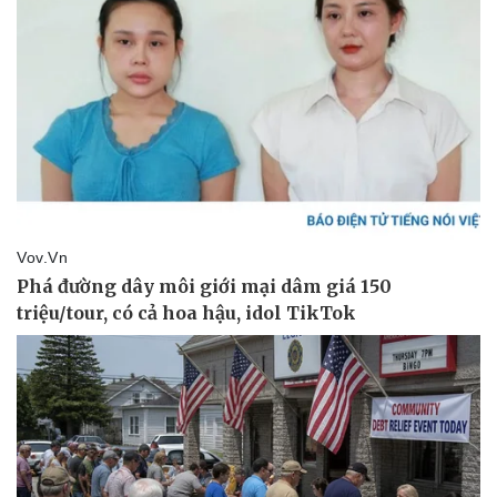
Vụ án
Vũ khí
Tin nóng
Việt Nam
Tư vấn luật
Phân tích