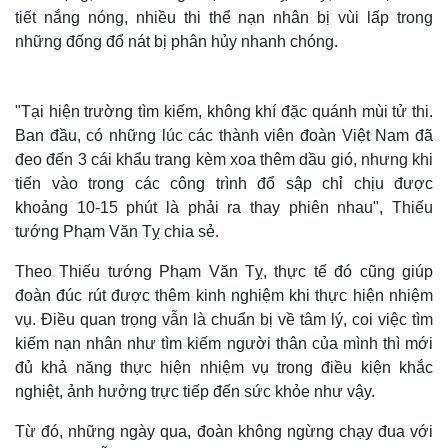
tiết nắng nóng, nhiều thi thể nạn nhân bị vùi lấp trong
những đống đổ nát bị phân hủy nhanh chóng.
"Tại hiện trường tìm kiếm, không khí đặc quánh mùi tử thi.
Ban đầu, có những lúc các thành viên đoàn Việt Nam đã
đeo đến 3 cái khẩu trang kèm xoa thêm dầu gió, nhưng khi
tiến vào trong các công trình đổ sập chỉ chịu được
khoảng 10-15 phút là phải ra thay phiên nhau", Thiếu
tướng Phạm Văn Tỵ chia sẻ.
Theo Thiếu tướng Phạm Văn Tỵ, thực tế đó cũng giúp
Thế giới
Multimedia
đoàn đúc rút được thêm kinh nghiệm khi thực hiện nhiệm
Quan sát
Video
vụ. Điều quan trọng vẫn là chuẩn bị về tâm lý, coi việc tìm
Cuộc sống đó đây
Ảnh
kiếm nạn nhân như tìm kiếm người thân của mình thì mới
Hồ sơ
E-Magazine
đủ khả năng thực hiện nhiệm vụ trong điều kiện khắc
Infographic
nghiệt, ảnh hưởng trực tiếp đến sức khỏe như vậy.
Từ đó, những ngày qua, đoàn không ngừng chạy đua với