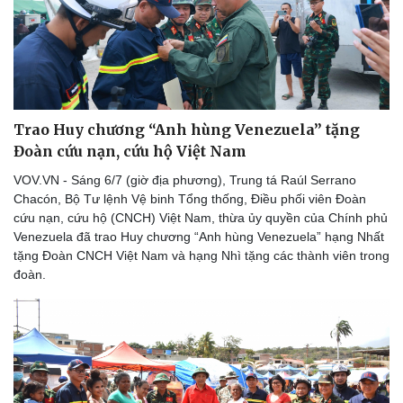
Doanh nghiệp
Công nghệ
Thông tin doanh nghiệp
Sành điệu
Doanh nghiệp 24h
Tin Công nghệ
Trao Huy chương “Anh hùng Venezuela” tặng
Doanh nhân
Trải nghiệm
Đoàn cứu nạn, cứu hộ Việt Nam
Vì cộng đồng
Chuyển đổi số
VOV.VN - Sáng 6/7 (giờ địa phương), Trung tá Raúl Serrano
Chacón, Bộ Tư lệnh Vệ binh Tổng thống, Điều phối viên Đoàn
cứu nạn, cứu hộ (CNCH) Việt Nam, thừa ủy quyền của Chính phủ
Venezuela đã trao Huy chương “Anh hùng Venezuela” hạng Nhất
tặng Đoàn CNCH Việt Nam và hạng Nhì tặng các thành viên trong
đoàn.