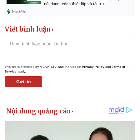
nội dung, cách thiết lập và tối ưu.
Viết bình luận
This site is protected by reCAPTCHA and the Google
Privacy Policy
and
Terms of
Service
apply.
Gửi tin
Pháp luật
Quân sự - Quốc phòng