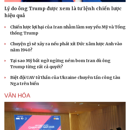
Lý do ông Trump được xem là tư lệnh chiến lược
hiệu quả
Chiến lược lợi hại của Iran nhằm làm suy yếu Mỹ và Tổng
thống Trump
Chuyện gì sẽ xảy ra nếu phát xít Đức xâm lược Anh vào
năm 1940?
Tại sao Mỹ bất ngờ ngừng ném bom Iran dù ông
Trump từng rất cả quyết?
Biệt đội UAV tử thần của Ukraine chuyên tấn công tàu
Nga trên biển
Văn hóa
Giải trí
Sân khấu - Điện ảnh
Nghệ sĩ
VĂN HÓA
Văn học
Thời trang
Âm nhạc
Sao Việt
Di sản