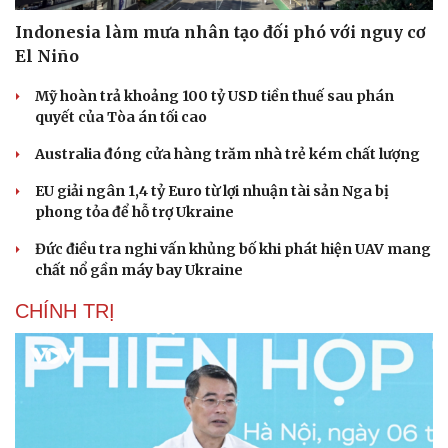
Indonesia làm mưa nhân tạo đối phó với nguy cơ
El Niño
Mỹ hoàn trả khoảng 100 tỷ USD tiền thuế sau phán
quyết của Tòa án tối cao
Australia đóng cửa hàng trăm nhà trẻ kém chất lượng
EU giải ngân 1,4 tỷ Euro từ lợi nhuận tài sản Nga bị
phong tỏa để hỗ trợ Ukraine
Đức điều tra nghi vấn khủng bố khi phát hiện UAV mang
chất nổ gần máy bay Ukraine
Văn hóa
Giải trí
CHÍNH TRỊ
Sân khấu - Điện ảnh
Nghệ sĩ
Văn học
Thời trang
Âm nhạc
Sao Việt
Di sản