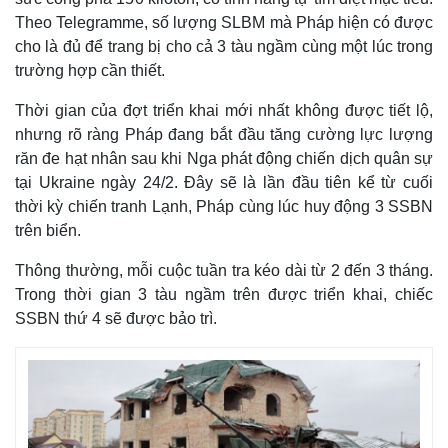
Theo Telegramme, số lượng SLBM mà Pháp hiện có được
cho là đủ để trang bị cho cả 3 tàu ngầm cùng một lúc trong
trường hợp cần thiết.
Thời gian của đợt triển khai mới nhất không được tiết lộ,
nhưng rõ ràng Pháp đang bắt đầu tăng cường lực lượng
răn đe hạt nhân sau khi Nga phát động chiến dịch quân sự
tại Ukraine ngày 24/2. Đây sẽ là lần đầu tiên kể từ cuối
thời kỳ chiến tranh Lạnh, Pháp cùng lúc huy động 3 SSBN
trên biển.
Thông thường, mỗi cuộc tuần tra kéo dài từ 2 đến 3 tháng.
Thế giới
Multimedia
Trong thời gian 3 tàu ngầm trên được triển khai, chiếc
Quan sát
Video
SSBN thứ 4 sẽ được bảo trì.
Cuộc sống đó đây
Ảnh
Hồ sơ
E-Magazine
Infographic