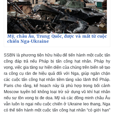
Mỹ, châu Âu, Trung Quốc, được và mất từ cuộc
chiến Nga-Ukraine
SSBN là phương tiện hữu hiệu để tiến hành một cuộc tấn
công đáp trả nếu Pháp bị tấn công hạt nhân. Pháp hy
vọng, việc gia tăng sự hiện diện của chúng trên biển sẽ tạo
ra công cụ răn đe hiệu quả đối với Nga, giúp ngăn chặn
các cuộc tấn công hạt nhân tiềm tàng vào lãnh thổ Pháp.
Paris cho rằng, kế hoạch này là phù hợp trong bối cảnh
Moscow tuyên bố không loại trừ sử dụng vũ khí hạt nhân
nếu sự tồn vong bị đe dọa. Mỹ và các đồng minh châu Âu
vẫn luôn lo ngại nếu cuộc chiến ở Ukraine leo thang, Nga
có thể tiến hành một cuộc tấn công hạt nhân “có giới hạn”