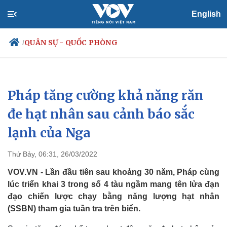
English
QUÂN SỰ - QUỐC PHÒNG
/
Pháp tăng cường khả năng răn
Chính trị
Xã hội
Đảng
Tin 24h
đe hạt nhân sau cảnh báo sắc
Tổ chức nhân sự
Dự báo thời tiết
lạnh của Nga
Quốc hội
Giáo dục
Nhận diện sự thật
Dấu ấn VOV
Việc làm
Thứ Bảy, 06:31, 26/03/2022
Biển đảo
VOV.VN - Lần đầu tiên sau khoảng 30 năm, Pháp cùng
lúc triển khai 3 trong số 4 tàu ngầm mang tên lửa đạn
đạo chiến lược chạy bằng năng lượng hạt nhân
(SSBN) tham gia tuần tra trên biển.