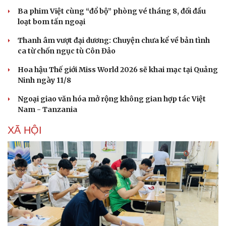
Hạt giống tâm hồn
Ba phim Việt cùng “đổ bộ” phòng vé tháng 8, đối đầu
loạt bom tấn ngoại
Thanh âm vượt đại dương: Chuyện chưa kể về bản tình
ca từ chốn ngục tù Côn Đảo
Hoa hậu Thế giới Miss World 2026 sẽ khai mạc tại Quảng
Ninh ngày 11/8
Ngoại giao văn hóa mở rộng không gian hợp tác Việt
Nam - Tanzania
XÃ HỘI