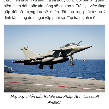
thực hiện nhiệm vụ tuần tra thì nguy cơ bị đối phương phát
hiện, theo dõi hoặc tấn công sẽ cao hơn. Trái lại, việc tăng
gấp đôi số lượng tàu sẽ khiến đối phương phải từ bỏ ý
định tấn công do e ngại vấp phải sự đáp trả mạnh mẽ.
Kinh tế
Thị trường
Bất động sản
Giá vàng
Máy bay chiến đấu Rafale của Pháp. Ảnh: Dassault
Khởi nghiệp
Tiêu dùng
Tỷ giá
Aviation
Chứng khoán