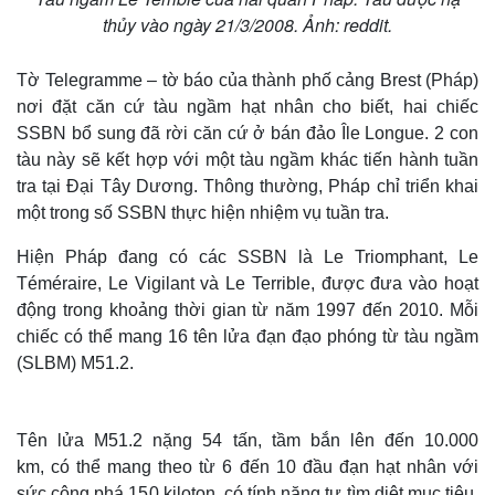
thủy vào ngày 21/3/2008. Ảnh: reddit.
Tờ Telegramme – tờ báo của thành phố cảng Brest (Pháp)
nơi đặt căn cứ tàu ngầm hạt nhân cho biết, hai chiếc
SSBN bổ sung đã rời căn cứ ở bán đảo Île Longue. 2 con
tàu này sẽ kết hợp với một tàu ngầm khác tiến hành tuần
tra tại Đại Tây Dương. Thông thường, Pháp chỉ triển khai
một trong số SSBN thực hiện nhiệm vụ tuần tra.
Hiện Pháp đang có các SSBN là Le Triomphant, Le
Téméraire, Le Vigilant và Le Terrible, được đưa vào hoạt
động trong khoảng thời gian từ năm 1997 đến 2010. Mỗi
chiếc có thể mang 16 tên lửa đạn đạo phóng từ tàu ngầm
(SLBM) M51.2.
Tên lửa M51.2 nặng 54 tấn, tầm bắn lên đến 10.000
km, có thể mang theo từ 6 đến 10 đầu đạn hạt nhân với
sức công phá 150 kiloton, có tính năng tự tìm diệt mục tiêu.