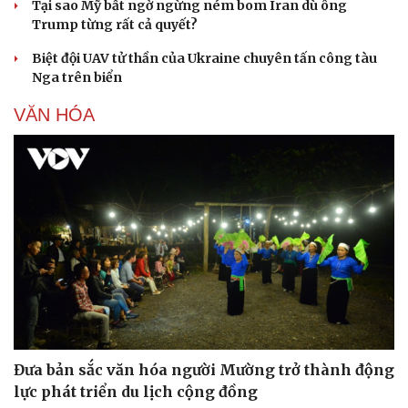
Tại sao Mỹ bất ngờ ngừng ném bom Iran dù ông
Trump từng rất cả quyết?
Biệt đội UAV tử thần của Ukraine chuyên tấn công tàu
Nga trên biển
VĂN HÓA
Du lịch
Podcast
Tư vấn
Câu chuyện thời sự
Săn Tour
Đọc truyện đêm khuya
Đưa bản sắc văn hóa người Mường trở thành động
check-in
Cửa sổ tình yêu
lực phát triển du lịch cộng đồng
Kể chuyện cho bé