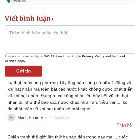
Vụ án
Vũ khí
Tin nóng
Việt Nam
Tư vấn luật
Phân tích
Viết bình luận
This site is protected by reCAPTCHA and the Google
Privacy Policy
and
Terms of
Service
apply.
Gửi tin
Lạ thật, mấy ông phương Tây ông nào cũng sở hữu 1 đống vũ
khí hạt nhân mà toàn bắt các nước khác không được phát triển
vũ khí hạt nhân. Đúng ra các ông phải tiêu hủy hết vũ khí hạt
nhân đi, như thế bảo các nước khác như iran, triều tiền,... ko
đc phát triển vũ khí hạt nhân nó mới nghe.
Manh Pham Vu
- 4 năm trước
Phản hồi
Chiến tranh thế giới lần thứ ba sắp đến trong nay mai....cuộc