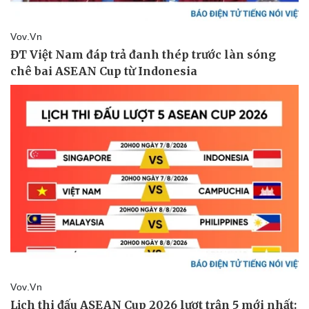
Thể thao
Ô tô - Xe máy
Bóng đá
Ô tô
Lịch thi đấu bóng đá
Xe máy
Thế giới thể thao
Tư vấn
eSports
Hậu trường