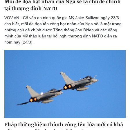
Mối đe dọa hạt nhân của Nga sẽ là chủ đề chính
tại thượng đỉnh NATO
VOV.VN - Cố vấn an ninh quốc gia Mỹ Jake Sullivan ngày 23/3
cho biết, mối đe dọa tấn công hạt nhân của Nga sẽ là một trong
những chủ đề chính được Tổng thống Joe Biden và các đồng
minh của Mỹ thảo luận tại hội nghị thượng đỉnh NATO diễn ra
hôm nay (24/3).
Sức khỏe
Đời sống
Dinh dưỡng - món ngon
Nhà đẹp
Cây thuốc
Blog
Sản phụ khoa
Tình yêu - Gia đình
Nhi khoa
Nam khoa
Làm đẹp - giảm cân
Phòng mạch online
Ăn sạch sống khỏe
Pháp thử nghiệm thành công tên lửa mới có khả