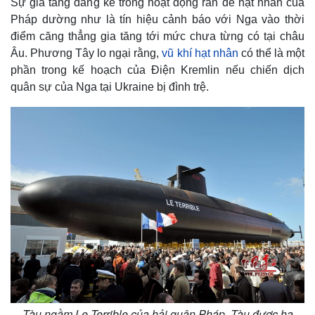
Sự gia tăng đáng kể trong hoạt động răn đe hạt nhân của
Pháp dường như là tín hiệu cảnh báo với Nga vào thời
điểm căng thẳng gia tăng tới mức chưa từng có tại châu
Âu. Phương Tây lo ngại rằng,
vũ khí hạt nhân
có thể là một
phần trong kế hoạch của Điện Kremlin nếu chiến dịch
quân sự của Nga tại Ukraine bị đình trệ.
Tàu ngầm Le Terrible của hải quân Pháp. Tàu được hạ