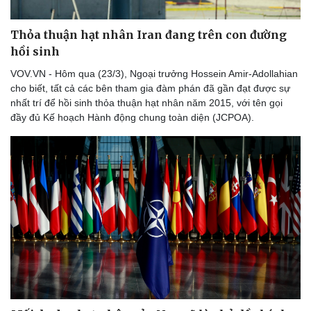
Thỏa thuận hạt nhân Iran đang trên con đường
hồi sinh
VOV.VN - Hôm qua (23/3), Ngoại trưởng Hossein Amir-Adollahian
cho biết, tất cả các bên tham gia đàm phán đã gần đạt được sự
nhất trí để hồi sinh thỏa thuận hạt nhân năm 2015, với tên gọi
đầy đủ Kế hoạch Hành động chung toàn diện (JCPOA).