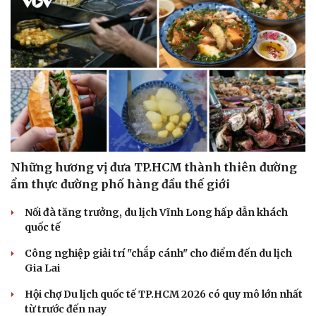
Du lịch
Podcast
Tư vấn
Câu chuyện thời sự
Săn Tour
Đọc truyện đêm khuya
check-in
Cửa sổ tình yêu
Những hương vị đưa TP.HCM thành thiên đường
Kể chuyện cho bé
ẩm thực đường phố hàng đầu thế giới
Hạt giống tâm hồn
Nối đà tăng trưởng, du lịch Vĩnh Long hấp dẫn khách
quốc tế
Công nghiệp giải trí "chắp cánh" cho điểm đến du lịch
Gia Lai
Hội chợ Du lịch quốc tế TP.HCM 2026 có quy mô lớn nhất
từ trước đến nay