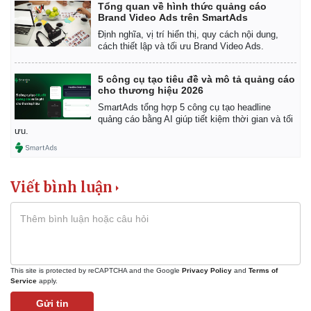
Tổng quan về hình thức quảng cáo
Brand Video Ads trên SmartAds
Định nghĩa, vị trí hiển thị, quy cách nội dung,
cách thiết lập và tối ưu Brand Video Ads.
5 công cụ tạo tiêu đề và mô tả quảng cáo
cho thương hiệu 2026
SmartAds tổng hợp 5 công cụ tạo headline
quảng cáo bằng AI giúp tiết kiệm thời gian và tối
ưu.
Viết bình luận
Kinh tế
Thị trường
Bất động sản
Giá vàng
Khởi nghiệp
Tiêu dùng
Tỷ giá
Chứng khoán
This site is protected by reCAPTCHA and the Google
Privacy Policy
and
Terms of
Service
apply.
Giá cà phê
Gửi tin