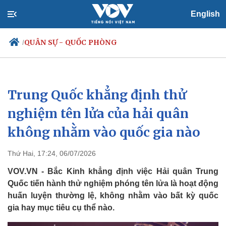
English
QUÂN SỰ - QUỐC PHÒNG
/
Trung Quốc khẳng định thử
Chính trị
Xã hội
Đảng
Tin 24h
nghiệm tên lửa của hải quân
Tổ chức nhân sự
Dự báo thời tiết
không nhằm vào quốc gia nào
Quốc hội
Giáo dục
Nhận diện sự thật
Dấu ấn VOV
Việc làm
Thứ Hai, 17:24, 06/07/2026
Biển đảo
VOV.VN - Bắc Kinh khẳng định việc Hải quân Trung
Quốc tiến hành thử nghiệm phóng tên lửa là hoạt động
huấn luyện thường lệ, không nhằm vào bất kỳ quốc
gia hay mục tiêu cụ thể nào.