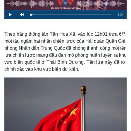
R
-
1:24
L
P
M
o
l
u
a
a
t
e
d
y
e
e
d
m
:
Theo hãng thông tấn Tân Hoa Xã, vào lúc 12h01 trưa 6/7,
4
.
một tàu ngầm hạt nhân chiến lược của Hải quân Quân Giải
a
8
5
phóng Nhân dân Trung Quốc đã phóng thành công một tên
%
i
lửa chiến lược mang đầu đạn mô phỏng huấn luyện ra khu
n
vực biển quốc tế ở Thái Bình Dương. Tên lửa này đã rơi
i
chính xác vào khu vực biển dự kiến.
n
g
T
i
m
e