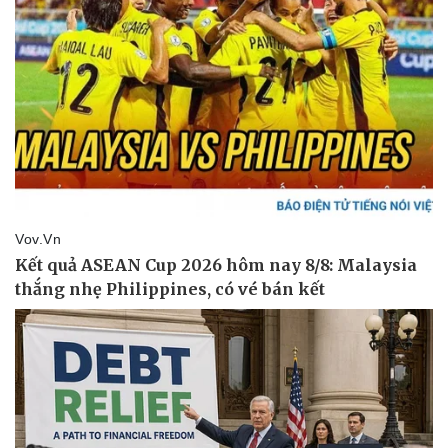
Pháp luật
Quân sự - Quốc phòng
Vụ án
Vũ khí
Tin nóng
Việt Nam
Tư vấn luật
Phân tích