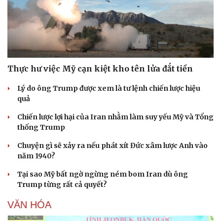
Sức khỏe
Đời sống
Dinh dưỡng - món ngon
Nhà đẹp
Cây thuốc
Blog
Sản phụ khoa
Tình yêu - Gia đình
Nhi khoa
Nam khoa
Thực hư việc Mỹ cạn kiệt kho tên lửa đắt tiền
Làm đẹp - giảm cân
Phòng mạch online
Lý do ông Trump được xem là tư lệnh chiến lược hiệu
Ăn sạch sống khỏe
quả
Chiến lược lợi hại của Iran nhằm làm suy yếu Mỹ và Tổng
thống Trump
Chuyện gì sẽ xảy ra nếu phát xít Đức xâm lược Anh vào
năm 1940?
Tại sao Mỹ bất ngờ ngừng ném bom Iran dù ông
Trump từng rất cả quyết?
VĂN HÓA