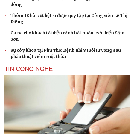
dông
Thêm 18 hài cốt liệt sĩ được quy tập tại Công viên Lê Thị
Riêng
Ca nô chở khách tái diễn cảnh bát nháo trên biển Sầm
Văn hóa
Giải trí
Sơn
Sân khấu - Điện ảnh
Nghệ sĩ
Sự cố y khoa tại Phú Thọ: Bệnh nhi 8 tuổi tử vong sau
Văn học
Thời trang
phẫu thuật viêm ruột thừa
Âm nhạc
Sao Việt
Di sản
TIN CÔNG NGHỆ