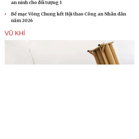
an ninh cho đối tượng 1
Bế mạc Vòng Chung kết Hội thao Công an Nhân dân
năm 2026
VŨ KHÍ
Kho đạn dược và tên lửa chủ lực của Mỹ
Tham vọng robot hóa quân đội, Ukraine đau đầu với
“ma trận” 550 biến thể