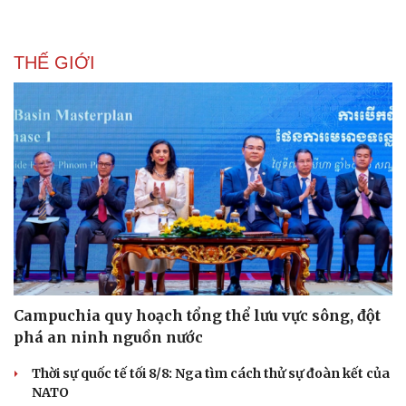
Thông tin doanh nghiệp
Sành điệu
Doanh nghiệp 24h
Tin Công nghệ
Doanh nhân
Trải nghiệm
Vì cộng đồng
Chuyển đổi số
THẾ GIỚI
Campuchia quy hoạch tổng thể lưu vực sông, đột
phá an ninh nguồn nước
Thời sự quốc tế tối 8/8: Nga tìm cách thử sự đoàn kết của
NATO