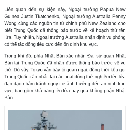
Liên quan đến sự kiện này, Ngoại trưởng Papua New
Guinea Justin Tkatchenko, Ngoại trưởng Australia Penny
Wong cùng các nguồn tin từ chính phủ New Zealand cho
biết Trung Quốc đã thông báo trước về kế hoạch thử tên
lửa. Tuy nhiên, Ngoại trưởng Australia nhận định vụ phóng
có thể tác động tiêu cực đến ổn định khu vực.
Trong khi đó, phía Nhật Bản xác nhận Đại sứ quán Nhật
Bản tại Trung Quốc đã nhận được thông báo trước về vụ
thử. Dù vậy, Tokyo vẫn bày tỏ quan ngại, đồng thời kêu gọi
Trung Quốc cân nhắc lại các hoạt động thử nghiệm tên lửa
Thế giới
Multimedia
đạn đạo nhằm tránh nguy cơ ảnh hưởng đến an ninh khu
Quan sát
Video
vực, bao gồm khả năng tên lửa bay qua không phận Nhật
Cuộc sống đó đây
Ảnh
Hồ sơ
E-Magazine
Bản.
Infographic