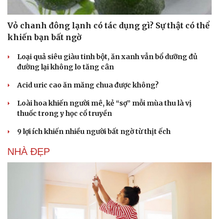
Vỏ chanh đông lạnh có tác dụng gì? Sự thật có thể
khiến bạn bất ngờ
Loại quả siêu giàu tinh bột, ăn xanh vẫn bổ dưỡng đủ
đường lại không lo tăng cân
Acid uric cao ăn măng chua được không?
Loài hoa khiến người mê, kẻ “sợ” mỗi mùa thu là vị
Cải chính
thuốc trong y học cổ truyền
9 lợi ích khiến nhiều người bất ngờ từ thịt ếch
NHÀ ĐẸP