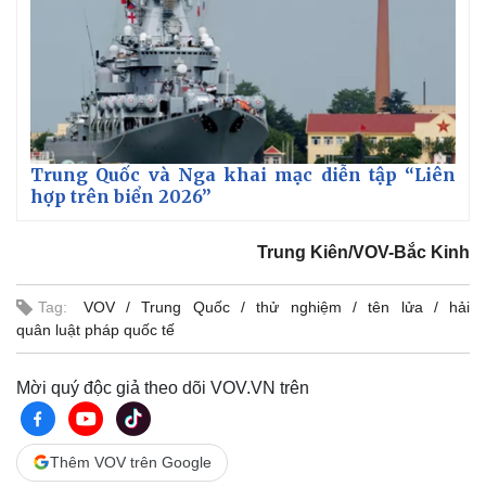
Trung Quốc và Nga khai mạc diễn tập “Liên
hợp trên biển 2026”
Trung Kiên/VOV-Bắc Kinh
Tag:
VOV
Trung Quốc
thử nghiệm
tên lửa
hải
quân luật pháp quốc tế
Mời quý độc giả theo dõi VOV.VN trên
Thêm VOV trên Google