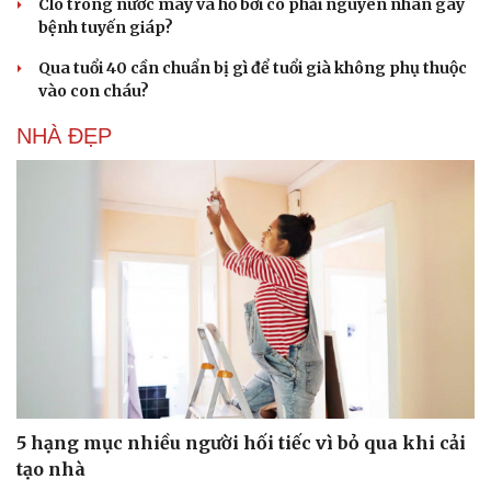
Clo trong nước máy và hồ bơi có phải nguyên nhân gây
bệnh tuyến giáp?
Qua tuổi 40 cần chuẩn bị gì để tuổi già không phụ thuộc
vào con cháu?
NHÀ ĐẸP
5 hạng mục nhiều người hối tiếc vì bỏ qua khi cải
tạo nhà