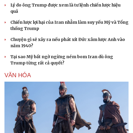
Lý do ông Trump được xem là tư lệnh chiến lược hiệu
quả
Chiến lược lợi hại của Iran nhằm làm suy yếu Mỹ và Tổng
thống Trump
Chuyện gì sẽ xảy ra nếu phát xít Đức xâm lược Anh vào
năm 1940?
Tại sao Mỹ bất ngờ ngừng ném bom Iran dù ông
Trump từng rất cả quyết?
VĂN HÓA
Văn hóa
Giải trí
Sân khấu - Điện ảnh
Nghệ sĩ
Văn học
Thời trang
Âm nhạc
Sao Việt
Di sản