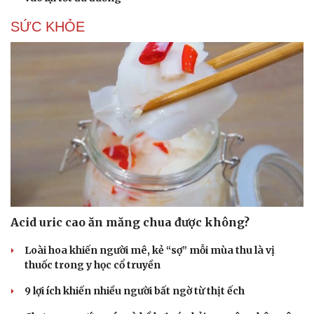
SỨC KHỎE
Acid uric cao ăn măng chua được không?
Loài hoa khiến người mê, kẻ “sợ” mỗi mùa thu là vị
thuốc trong y học cổ truyền
9 lợi ích khiến nhiều người bất ngờ từ thịt ếch