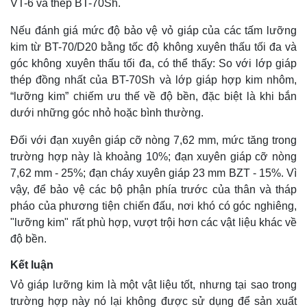
VT-6 và thép BT-70Sh.
Nếu đánh giá mức độ bảo vệ vỏ giáp của các tấm lưỡng
kim từ BT-70/D20 bằng tốc độ không xuyên thấu tối đa và
góc không xuyên thấu tối đa, có thể thấy: So với lớp giáp
thép đồng nhất của BT-70Sh và lớp giáp hợp kim nhôm,
“lưỡng kim” chiếm ưu thế về độ bền, đặc biệt là khi bắn
dưới những góc nhỏ hoặc bình thường.
Đối với đạn xuyên giáp cỡ nòng 7,62 mm, mức tăng trong
trường hợp này là khoảng 10%; đạn xuyên giáp cỡ nòng
7,62 mm - 25%; đạn cháy xuyên giáp 23 mm BZT - 15%. Vì
vậy, để bảo vệ các bộ phận phía trước của thân và tháp
pháo của phương tiện chiến đấu, nơi khó có góc nghiêng,
"lưỡng kim" rất phù hợp, vượt trội hơn các vật liệu khác về
Kinh tế
Thị trường
độ bền.
Bất động sản
Giá vàng
Kết luận
Khởi nghiệp
Tiêu dùng
Tỷ giá
Vỏ giáp lưỡng kim là một vật liệu tốt, nhưng tại sao trong
Chứng khoán
trường hợp này nó lại không được sử dụng để sản xuất