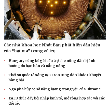
Sức khỏe
Đời sống
Dinh dưỡng - món ngon
Nhà đẹp
Các nhà khoa học Nhật Bản phát hiện dấu hiệu
Cây thuốc
Blog
của “hạt ma” trong vũ trụ
Sản phụ khoa
Tình yêu - Gia đình
Nhi khoa
Hungary công bố gói cứu trợ cho nông dân bị ảnh
Nam khoa
hưởng do hạn hán và nắng nóng
Làm đẹp - giảm cân
Thời sự quốc tế sáng 8/8: Iran tung đòn khóa tử huyệt
Phòng mạch online
hàng hải
Ăn sạch sống khỏe
Nga phá hủy cơ sở năng lượng trọng yếu của Ukraine
EAEU thúc đẩy hội nhập kinh tế, mở rộng hợp tác với các
đối tác