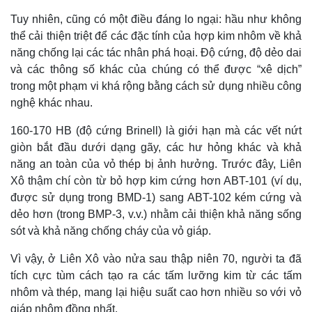
Tuy nhiên, cũng có một điều đáng lo ngại: hầu như không
thể cải thiện triệt để các đặc tính của hợp kim nhôm về khả
năng chống lại các tác nhân phá hoại. Độ cứng, độ dẻo dai
và các thông số khác của chúng có thể được “xê dịch”
trong một phạm vi khá rộng bằng cách sử dụng nhiều công
nghệ khác nhau.
160-170 HB (độ cứng Brinell) là giới hạn mà các vết nứt
giòn bắt đầu dưới dạng gãy, các hư hỏng khác và khả
năng an toàn của vỏ thép bị ảnh hưởng. Trước đây, Liên
Xô thậm chí còn từ bỏ hợp kim cứng hơn ABT-101 (ví dụ,
được sử dụng trong BMD-1) sang ABT-102 kém cứng và
Thế giới
Multimedia
dẻo hơn (trong BMP-3, v.v.) nhằm cải thiện khả năng sống
Quan sát
Video
sót và khả năng chống cháy của vỏ giáp.
Cuộc sống đó đây
Ảnh
Hồ sơ
E-Magazine
Vì vậy, ở Liên Xô vào nửa sau thập niên 70, người ta đã
Infographic
tích cực tùm cách tạo ra các tấm lưỡng kim từ các tấm
nhôm và thép, mang lại hiệu suất cao hơn nhiều so với vỏ
giáp nhôm đồng nhất.