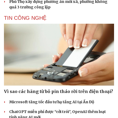
Phú Thọ xây dựng phương án mỗi xã, phường không
quá 3 trường công lập
TIN CÔNG NGHỆ
Vì sao các hãng từ bỏ pin tháo rời trên điện thoại?
Du lịch
Podcast
Tư vấn
Câu chuyện thời sự
Microsoft tăng tốc đầu tư hạ tầng AI tại Ấn Độ
Săn Tour
Đọc truyện đêm khuya
check-in
Cửa sổ tình yêu
ChatGPT miễn phí được “cởi trói”, OpenAI thêm loạt
Kể chuyện cho bé
tính năng AI mới