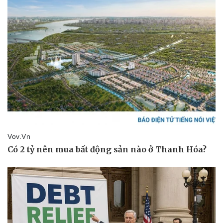
Vụ án
Vũ khí
Tin nóng
Việt Nam
Tư vấn luật
Phân tích