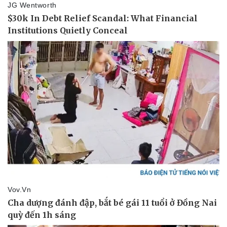
Thể thao
Ô tô - Xe máy
Bóng đá
Ô tô
Lịch thi đấu bóng đá
Xe máy
Thế giới thể thao
Tư vấn
eSports
Hậu trường