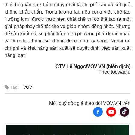
Giá cà phê
thiết bị quân sự? Lý do duy nhất là chi phí cao và kết quả
không chắc chắn. Trong tương lai, nếu công việc chế tạo
"lưỡng kim" được thực hiện chặt chẽ thì có thể tạo ra một
giải pháp thay thế tốt cho vỏ giáp nhôm đồng nhất. Nhưng
để sản xuất nó, sẽ phải thử nhiều phương pháp khác nhau
và thực tế, chúng sẽ không được như kỳ vọng. Ngoài ra,
chi phí và khả năng sản xuất sẽ quyết định việc sản xuất
hàng loạt.
CTV Lê Ngọc/VOV.VN (biên dịch)
Theo topwar.ru
Tag:
VOV
Mời quý độc giả theo dõi VOV.VN trên