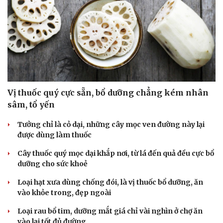
Vị thuốc quý cực sẵn, bổ dưỡng chẳng kém nhân
sâm, tổ yến
Tưởng chỉ là cỏ dại, những cây mọc ven đường này lại
được dùng làm thuốc
Cây thuốc quý mọc dại khắp nơi, từ lá đến quả đều cực bổ
dưỡng cho sức khoẻ
Loại hạt xưa dùng chống đói, là vị thuốc bổ dưỡng, ăn
vào khỏe trong, đẹp ngoài
Loại rau bổ tim, dưỡng mắt giá chỉ vài nghìn ở chợ ăn
vào lại tốt đủ đường