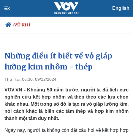
English
VŨ KHÍ
/
Những điều ít biết về vỏ giáp
Chính trị
Xã hội
Đảng
Tin 24h
lưỡng kim nhôm - thép
Tổ chức nhân sự
Dự báo thời tiết
Quốc hội
Giáo dục
Thứ Hai, 06:30, 09/12/2024
Nhận diện sự thật
Dấu ấn VOV
Việc làm
VOV.VN - Khoảng 50 năm trước, người ta đã tích cực
Biển đảo
nghiên cứu kết hợp nhôm và thép theo các lựa chọn
khác nhau. Một trong số đó là tạo ra vỏ giáp lưỡng kim,
nói cách khác là biến các tấm thép và hợp kim nhôm
thành một tấm duy nhất.
Ngày nay, người ta không còn đặt câu hỏi về kết hợp hợp