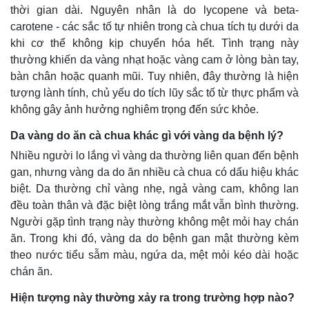
thời gian dài. Nguyên nhân là do lycopene và beta-
carotene - các sắc tố tự nhiên trong cà chua tích tụ dưới da
khi cơ thể không kịp chuyển hóa hết. Tình trạng này
thường khiến da vàng nhạt hoặc vàng cam ở lòng bàn tay,
bàn chân hoặc quanh mũi. Tuy nhiên, đây thường là hiện
tượng lành tính, chủ yếu do tích lũy sắc tố từ thực phẩm và
không gây ảnh hưởng nghiêm trọng đến sức khỏe.
Da vàng do ăn cà chua khác gì với vàng da bệnh lý?
Nhiều người lo lắng vì vàng da thường liên quan đến bệnh
gan, nhưng vàng da do ăn nhiều cà chua có dấu hiệu khác
biệt. Da thường chỉ vàng nhẹ, ngả vàng cam, không lan
đều toàn thân và đặc biệt lòng trắng mắt vẫn bình thường.
Người gặp tình trạng này thường không mệt mỏi hay chán
ăn. Trong khi đó, vàng da do bệnh gan mật thường kèm
theo nước tiểu sẫm màu, ngứa da, mệt mỏi kéo dài hoặc
chán ăn.
Hiện tượng này thường xảy ra trong trường hợp nào?