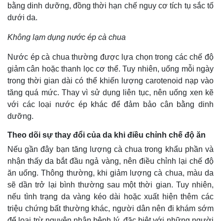
bằng dinh dưỡng, đồng thời hạn chế nguy cơ tích tụ sắc tố
dưới da.
Không lạm dụng nước ép cà chua
Nước ép cà chua thường được lựa chọn trong các chế độ
giảm cân hoặc thanh lọc cơ thể. Tuy nhiên, uống mỗi ngày
trong thời gian dài có thể khiến lượng carotenoid nạp vào
tăng quá mức. Thay vì sử dụng liên tục, nên uống xen kẽ
với các loại nước ép khác để đảm bảo cân bằng dinh
dưỡng.
Theo dõi sự thay đổi của da khi điều chỉnh chế độ ăn
Nếu gần đây bạn tăng lượng cà chua trong khẩu phần và
nhận thấy da bắt đầu ngả vàng, nên điều chỉnh lại chế độ
ăn uống. Thông thường, khi giảm lượng cà chua, màu da
sẽ dần trở lại bình thường sau một thời gian. Tuy nhiên,
nếu tình trạng da vàng kéo dài hoặc xuất hiện thêm các
triệu chứng bất thường khác, người dân nên đi khám sớm
để loại trừ nguyên nhân bệnh lý, đặc biệt với những người