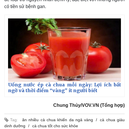
có tiền sử bệnh gan.
Uống nước ép cà chua mỗi ngày: Lợi ích bất
ngờ và thời điểm “vàng” ít người biết
Kinh tế
Thị trường
Chung Thủy/VOV.VN (Tổng hợp)
Bất động sản
Giá vàng
Khởi nghiệp
Tiêu dùng
Tỷ giá
Tag:
ăn nhiều cà chua khiến da ngả vàng
cà chua giàu
Chứng khoán
dinh dưỡng
cà chua tốt cho sức khỏe