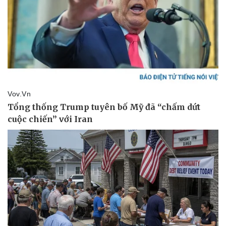
Thể thao
Ô tô - Xe máy
Bóng đá
Ô tô
Lịch thi đấu bóng đá
Xe máy
Thế giới thể thao
Tư vấn
eSports
Hậu trường