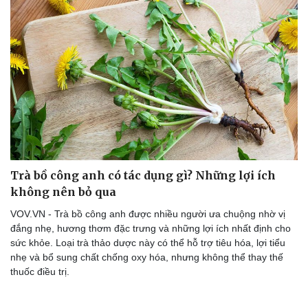
Sức khỏe
Đời sống
Dinh dưỡng - món ngon
Nhà đẹp
Cây thuốc
Blog
Sản phụ khoa
Tình yêu - Gia đình
Nhi khoa
Trà bồ công anh có tác dụng gì? Những lợi ích
Nam khoa
không nên bỏ qua
Làm đẹp - giảm cân
Phòng mạch online
VOV.VN - Trà bồ công anh được nhiều người ưa chuộng nhờ vị
Ăn sạch sống khỏe
đắng nhẹ, hương thơm đặc trưng và những lợi ích nhất định cho
sức khỏe. Loại trà thảo dược này có thể hỗ trợ tiêu hóa, lợi tiểu
nhẹ và bổ sung chất chống oxy hóa, nhưng không thể thay thế
thuốc điều trị.