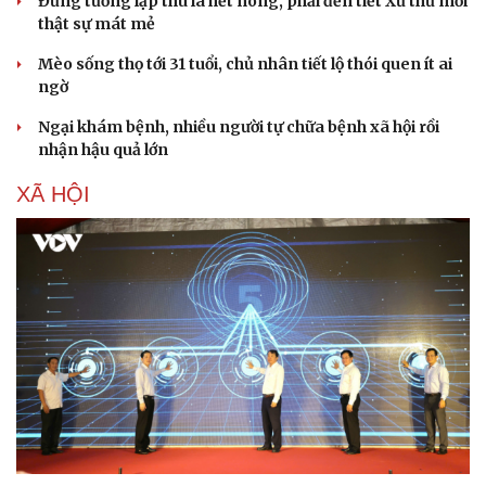
Đừng tưởng lập thu là hết nóng, phải đến tiết Xử thử mới
thật sự mát mẻ
Mèo sống thọ tới 31 tuổi, chủ nhân tiết lộ thói quen ít ai
ngờ
Ngại khám bệnh, nhiều người tự chữa bệnh xã hội rồi
nhận hậu quả lớn
XÃ HỘI
Văn hóa
Giải trí
Sân khấu - Điện ảnh
Nghệ sĩ
Văn học
Thời trang
Âm nhạc
Sao Việt
Di sản