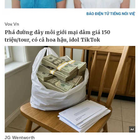
Vụ án
Vũ khí
Tin nóng
Việt Nam
Tư vấn luật
Phân tích