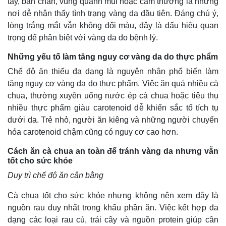
tay, bàn chân, vùng quanh mũi hoặc cằm thường là những
nơi dễ nhận thấy tình trạng vàng da đầu tiên. Đáng chú ý,
lòng trắng mắt vẫn không đổi màu, đây là dấu hiệu quan
trọng để phân biệt với vàng da do bệnh lý.
Những yếu tố làm tăng nguy cơ vàng da do thực phẩm
Chế độ ăn thiếu đa dạng là nguyên nhân phổ biến làm
tăng nguy cơ vàng da do thực phẩm. Việc ăn quá nhiều cà
chua, thường xuyên uống nước ép cà chua hoặc tiêu thụ
nhiều thực phẩm giàu carotenoid dễ khiến sắc tố tích tụ
dưới da. Trẻ nhỏ, người ăn kiêng và những người chuyển
hóa carotenoid chậm cũng có nguy cơ cao hơn.
Cách ăn cà chua an toàn để tránh vàng da nhưng vẫn
tốt cho sức khỏe
Duy trì chế độ ăn cân bằng
Cà chua tốt cho sức khỏe nhưng không nên xem đây là
nguồn rau duy nhất trong khẩu phần ăn. Việc kết hợp đa
dạng các loại rau củ, trái cây và nguồn protein giúp cân