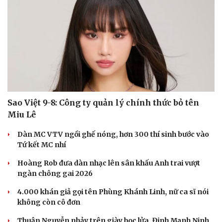
Sao Việt 9-8: Công ty quản lý chính thức bỏ tên
Miu Lê
Dàn MC VTV ngồi ghế nóng, hơn 300 thí sinh bước vào
Tứ kết MC nhí
Hoàng Rob đưa dàn nhạc lên sân khấu Anh trai vượt
ngàn chông gai 2026
Du lịch
Podcast
Tư vấn
Câu chuyện thời sự
4.000 khán giả gọi tên Phùng Khánh Linh, nữ ca sĩ nói
Săn Tour
Đọc truyện đêm khuya
không còn cô đơn
check-in
Cửa sổ tình yêu
Kể chuyện cho bé
Thuận Nguyễn nhảy trên giày bọc lửa, Đinh Mạnh Ninh