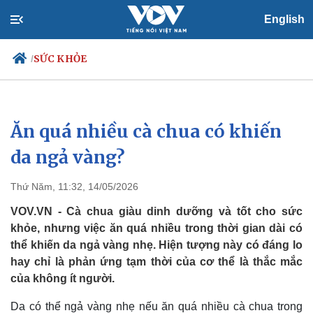
English
SỨC KHỎE
/
Ăn quá nhiều cà chua có khiến
Chính trị
Xã hội
Đảng
Tin 24h
da ngả vàng?
Tổ chức nhân sự
Dự báo thời tiết
Quốc hội
Giáo dục
Thứ Năm, 11:32, 14/05/2026
Nhận diện sự thật
Dấu ấn VOV
Việc làm
VOV.VN - Cà chua giàu dinh dưỡng và tốt cho sức
Biển đảo
khỏe, nhưng việc ăn quá nhiều trong thời gian dài có
thể khiến da ngả vàng nhẹ. Hiện tượng này có đáng lo
hay chỉ là phản ứng tạm thời của cơ thể là thắc mắc
của không ít người.
Da có thể ngả vàng nhẹ nếu ăn quá nhiều cà chua trong