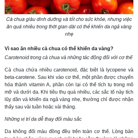
Cà chua giàu dinh dưỡng và tốt cho sức khỏe, nhưng việc
ăn quá nhiều trong thời gian dài có thể khiến da ngả vàng
nhẹ
Vì sao ăn nhiều cà chua có thể khiến da vàng?
Carotenoid trong cà chua và những tác động đối với cơ thể
Cà chua chứa nhiều carotenoid, đặc biệt là lycopene và
beta-carotene. Sau khi vào cơ thể, một phần được chuyển
hóa thành vitamin A, phần còn lại có thể tích tụ trong mô
Thế giới
Multimedia
mỡ và dưới da. Khi tiêu thụ quá nhiều, các sắc tố này tích
Quan sát
Video
lũy dần và khiến da ngả vàng nhẹ, thường chỉ được nhận
Cuộc sống đó đây
Ảnh
thấy sau vài tuần hoặc vài tháng.
Hồ sơ
E-Magazine
Infographic
Những vị trí da dễ thay đổi màu sắc
Da không đổi màu đồng đều trên toàn cơ thể. Lòng bàn