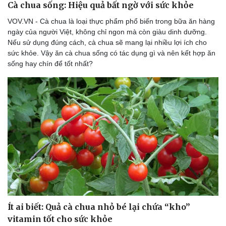
Cà chua sống: Hiệu quả bất ngờ với sức khỏe
VOV.VN - Cà chua là loại thực phẩm phổ biến trong bữa ăn hàng
ngày của người Việt, không chỉ ngon mà còn giàu dinh dưỡng.
Nếu sử dụng đúng cách, cà chua sẽ mang lại nhiều lợi ích cho
Doanh nghiệp
Công nghệ
sức khỏe. Vậy ăn cà chua sống có tác dụng gì và nên kết hợp ăn
Thông tin doanh nghiệp
Sành điệu
sống hay chín để tốt nhất?
Doanh nghiệp 24h
Tin Công nghệ
Doanh nhân
Trải nghiệm
Vì cộng đồng
Chuyển đổi số
Ít ai biết: Quả cà chua nhỏ bé lại chứa “kho”
vitamin tốt cho sức khỏe