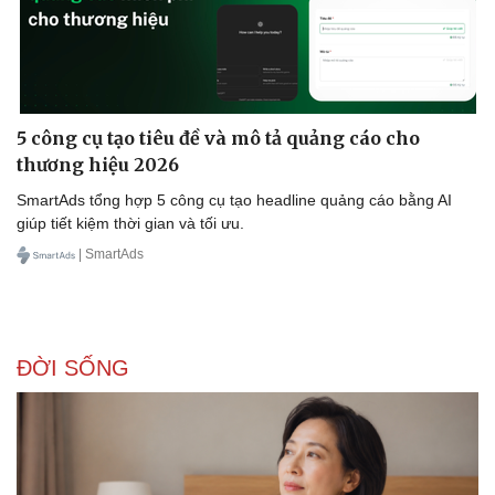
5 công cụ tạo tiêu đề và mô tả quảng cáo cho
thương hiệu 2026
SmartAds tổng hợp 5 công cụ tạo headline quảng cáo bằng AI
giúp tiết kiệm thời gian và tối ưu.
| SmartAds
Doanh nghiệp
Công nghệ
ĐỜI SỐNG
Thông tin doanh nghiệp
Sành điệu
Doanh nghiệp 24h
Tin Công nghệ
Doanh nhân
Trải nghiệm
Vì cộng đồng
Chuyển đổi số