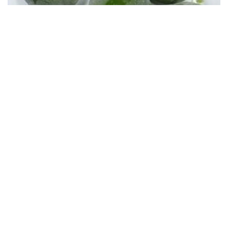
Vỏ chanh đông lạnh có tác dụng gì? Sự thật có thể
khiến bạn bất ngờ
Vị thuốc quý cực sẵn, bổ dưỡng chẳng kém nhân sâm, tổ
yến
Tưởng chỉ là cỏ dại, những cây mọc ven đường này lại
được dùng làm thuốc
Cây thuốc quý mọc dại khắp nơi, từ lá đến quả đều cực bổ
dưỡng cho sức khoẻ
Loại hạt xưa dùng chống đói, là vị thuốc bổ dưỡng, ăn
vào khỏe trong, đẹp ngoài