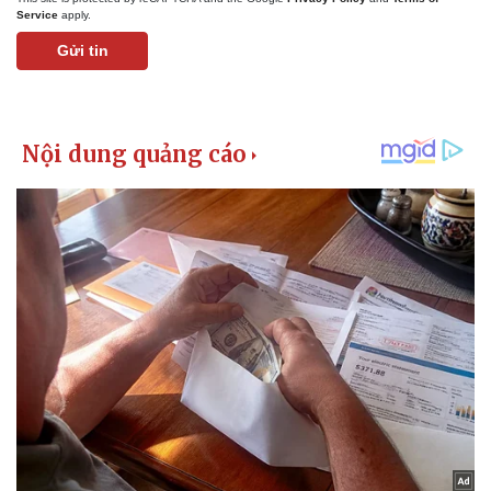
Service
apply.
Gửi tin
Kinh tế
Thị trường
Bất động sản
Giá vàng
Khởi nghiệp
Tiêu dùng
Tỷ giá
Chứng khoán
Giá cà phê