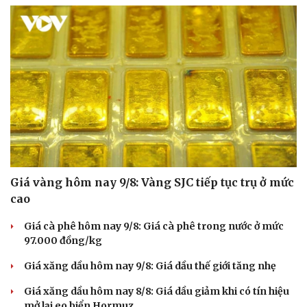
Sân khấu - Điện ảnh
Nghệ sĩ
Văn học
Thời trang
Âm nhạc
Sao Việt
Di sản
Giá vàng hôm nay 9/8: Vàng SJC tiếp tục trụ ở mức
cao
Giá cà phê hôm nay 9/8: Giá cà phê trong nước ở mức
97.000 đồng/kg
Giá xăng dầu hôm nay 9/8: Giá dầu thế giới tăng nhẹ
Giá xăng dầu hôm nay 8/8: Giá dầu giảm khi có tín hiệu
mở lại eo biển Hormuz