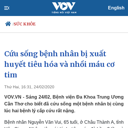
English
SỨC KHỎE
/
Cứu sống bệnh nhân bị xuất
Chính trị
Xã hội
Đảng
Tin 24h
huyết tiêu hóa và nhồi máu cơ
Tổ chức nhân sự
Dự báo thời tiết
tim
Quốc hội
Giáo dục
Nhận diện sự thật
Dấu ấn VOV
Việc làm
Thứ Hai, 16:31, 24/02/2020
Biển đảo
VOV.VN - Sáng 24/02, Bệnh viện Đa Khoa Trung Ương
Cần Thơ cho biết đã cứu sống một bệnh nhân bị cùng
lúc hai bệnh lý cấp cứu rất nặng.
Bệnh nhân Nguyễn Văn Vui, 65 tuổi, ở Châu Thành A, tỉnh