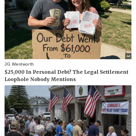
Pháp luật
Quân sự - Quốc phòng
Vụ án
Vũ khí
Tin nóng
Việt Nam
Tư vấn luật
Phân tích