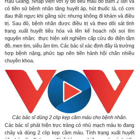
Hậu Giang. Nhập viện với lý do tiêu máu đỏ bầm 2 lần và
có tiền sử bệnh nhân tăng huyết áp, hút thuốc lá, có cơn
đau thắt ngực khi gắng sức nhưng không đi khám và điều
trị. Sau đó, bệnh nhân được điều trị và theo dõi sát tình
trạng xuất huyết tiêu hóa và lên kế hoạch nội soi tìm
nguyên nhân; thực hiện xét nghiệm cấp cứu đo điện tâm
đồ, men tim, siêu âm tim. Các bác sĩ xác định đây là trường
hợp bệnh nặng, phức tạp nên tiến hành hội chẩn nhiều
chuyên khoa.
Các bác sĩ dùng 2 clip kẹp cầm máu cho bệnh nhân.
Các bác sĩ phát hiện trực tràng có nhú mạch máu to đang
chảy và dùng 2 clip kẹp cầm máu. Tình trạng xuất huyết