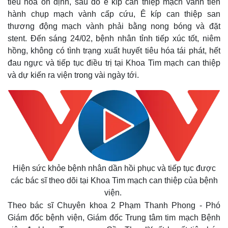
tiêu hóa ổn định, sau đó ê kíp can thiệp mạch vành tiến
hành chụp mạch vành cấp cứu, Ê kíp can thiệp san
thương động mạch vành phải bằng nong bóng và đặt
stent. Đến sáng 24/02, bệnh nhân tỉnh tiếp xúc tốt, niêm
hồng, không có tình trạng xuất huyết tiêu hóa tái phát, hết
đau ngực và tiếp tục điều trị tại Khoa Tim mạch can thiệp
và dự kiến ra viện trong vài ngày tới.
Hiện sức khỏe bệnh nhân dần hồi phục và tiếp tục được
các bác sĩ theo dõi tại Khoa Tim mạch can thiệp của bệnh
viện.
Theo bác sĩ Chuyên khoa 2 Phạm Thanh Phong - Phó
Giám đốc bệnh viện, Giám đốc Trung tâm tim mạch Bệnh