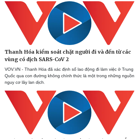
Thanh Hóa kiểm soát chặt người đi và đến từ các
vùng có dịch SARS-CoV 2
VOV.VN - Thanh Hóa đã xác định số lao động đi làm việc ở Trung
Quốc qua con đường không chính thức là một trong những nguồn
nguy cơ lây lan dịch.
Thể thao
Ô tô - Xe máy
Bóng đá
Ô tô
Lịch thi đấu bóng đá
Xe máy
Thế giới thể thao
Tư vấn
eSports
Hậu trường