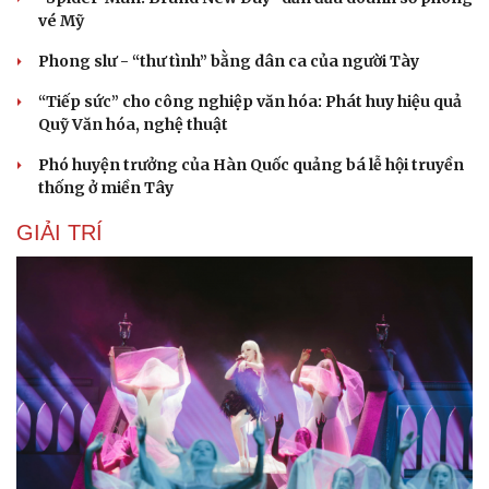
Nam khoa
vé Mỹ
Làm đẹp - giảm cân
Phòng mạch online
Phong slư - “thư tình” bằng dân ca của người Tày
Ăn sạch sống khỏe
“Tiếp sức” cho công nghiệp văn hóa: Phát huy hiệu quả
Quỹ Văn hóa, nghệ thuật
Phó huyện trưởng của Hàn Quốc quảng bá lễ hội truyền
thống ở miền Tây
GIẢI TRÍ