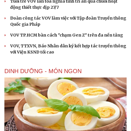
Tuổi trẻ VOV lan tỏa nghĩa tình tri ân qua chuỗi hoạt
động thiết thực dịp 27/7
Đoàn công tác VOV làm việc với Tập đoàn Truyền thông
Quốc gia Pháp
VOV TP.HCM bàn cách "chạm Gen Z" trên đa nền tảng
VOV, TTXVN, Báo Nhân dân ký kết hợp tác truyền thông
với Viện KSND tối cao
DINH DƯỠNG - MÓN NGON