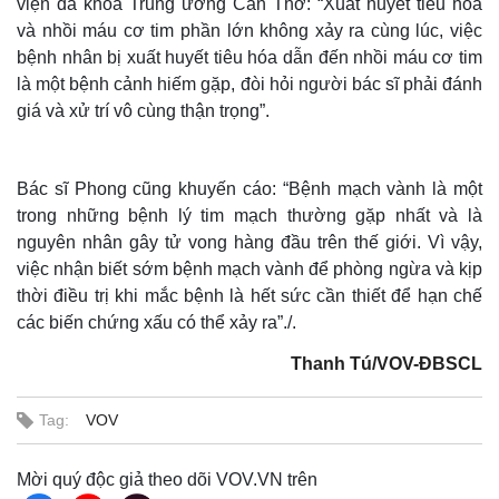
viện đa khoa Trung ương Cần Thơ: “Xuất huyết tiêu hóa
và nhồi máu cơ tim phần lớn không xảy ra cùng lúc, việc
bệnh nhân bị xuất huyết tiêu hóa dẫn đến nhồi máu cơ tim
là một bệnh cảnh hiếm gặp, đòi hỏi người bác sĩ phải đánh
giá và xử trí vô cùng thận trọng”.
Bác sĩ Phong cũng khuyến cáo: “Bệnh mạch vành là một
trong những bệnh lý tim mạch thường gặp nhất và là
nguyên nhân gây tử vong hàng đầu trên thế giới. Vì vậy,
việc nhận biết sớm bệnh mạch vành để phòng ngừa và kịp
Thế giới
Multimedia
thời điều trị khi mắc bệnh là hết sức cần thiết để hạn chế
Quan sát
Video
các biến chứng xấu có thể xảy ra”./.
Cuộc sống đó đây
Ảnh
Hồ sơ
E-Magazine
Thanh Tú/VOV-ĐBSCL
Infographic
Tag:
VOV
Mời quý độc giả theo dõi VOV.VN trên