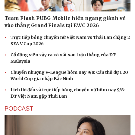
Du lịch
Podcast
Tư vấn
Câu chuyện thời sự
Săn Tour
Đọc truyện đêm khuya
Team Flash PUBG Mobile hiên ngang giành vé
check-in
Cửa sổ tình yêu
vào thẳng Grand Finals tại EWC 2026
Kể chuyện cho bé
Hạt giống tâm hồn
Trực tiếp bóng chuyền nữ Việt Nam vs Thái Lan chặng 2
SEA V.Cup 2026
Cổ động viên xảy ra xô xát sau trận thắng của ĐT
Malaysia
Chuyển nhượng V-League hôm nay 9/8: Cầu thủ dự U20
World Cup gia nhập Bắc Ninh
Lịch thi đấu và trực tiếp bóng chuyền nữ hôm nay 9/8:
ĐT Việt Nam gặp Thái Lan
PODCAST