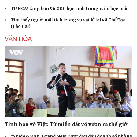
TP.HCM tăng hơn 96.000 học sinh trong năm học mới
Tìm thấy người mất tích trong vụ sạt lở tại xã Chế Tạo
(Lào Cai)
VĂN HÓA
Sức khỏe
Đời sống
Dinh dưỡng - món ngon
Nhà đẹp
Cây thuốc
Blog
Tinh hoa võ Việt: Từ miền đất võ vươn ra thế giới
Sản phụ khoa
Tình yêu - Gia đình
Nhi khoa
“Spider-Man: Brand New Day” dẫn đầu doanh số phòng