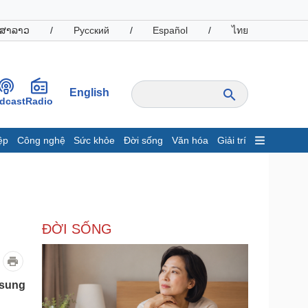
ສາລາວ
/
Русский
/
Español
/
ไทย
English
dcast
Radio
ệp
Công nghệ
Sức khỏe
Đời sống
Văn hóa
Giải trí
inh tế
Thị trường
ất động sản
Giá vàng
hởi nghiệp
Tiêu dùng
Tỷ giá
ĐỜI SỐNG
Chứng khoán
Giá cà phê
oanh nghiệp
Công nghệ
 sung
hông tin doanh nghiệp
Sành điệu