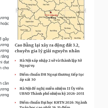
dương
 hoặc
ể gây
cương
Cao Bằng lại xảy ra động đất 3.2,
lượng
chuyên gia lý giải nguyên nhân
g tăng
Hà Nội sáp nhập 2 sở và thành lập Sở
i đạt
Ngoại vụ
h cho
Điểm chuẩn ĐH Ngoại thương tiếp tục
áp sát 30
nh cần
Hà Nội đề nghị miễn nhiệm 11 Ủy viên
cương
UBND Thành phố nhiệm kỳ 2026-2031
dương
Điểm chuẩn Đại học KHTN 2026: Ngành
Toán học cao nhất 26,35 điểm