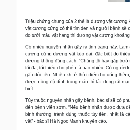
Triệu chứng chung của 2 thể là dương vật cương 
vật cương cứng có thể tím đen và người bệnh sẽ 
do tưới máu vật hang thì dương vật cương khoảng
Có nhiều nguyên nhân gây ra tình trạng này. Lạm 
cương cứng dương vật kéo dài, đặc biệt do thiế
dương không đúng cách. “Chúng tôi hay gặp trườn
tối đa, tối thiểu cho phép là bao nhiêu. Có người
gấp đôi liều. Nhiều khi ở thời điểm họ uống thêm
được nồng độ đỉnh trong máu thì tác dụng rất m
biết.
Tùy thuộc nguyên nhân gây bệnh, bác sĩ sẽ có phươ
đến bệnh viện sớm. “Nếu bệnh nhân được đưa đến
bình thường, tránh dùng thuốc tùy tiện, nhất là 
vật” - bác sĩ Hà Ngọc Mạnh khuyến cáo.