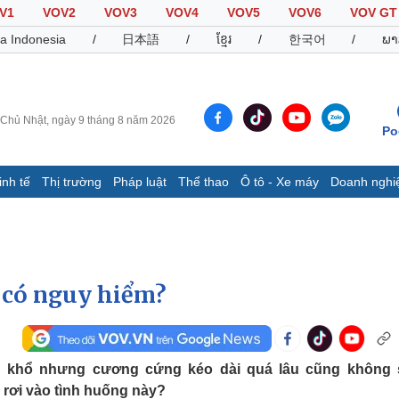
V1
VOV2
VOV3
VOV4
VOV5
VOV6
VOV GT
a Indonesia
/
日本語
/
ខ្មែរ
/
한국어
/
ພາ
Chủ Nhật, ngày 9 tháng 8 năm 2026
Po
inh tế
Thị trường
Pháp luật
Thể thao
Ô tô - Xe máy
Doanh nghi
Thế giới
Multimedia
K
Quan sát
Video
B
Cuộc sống đó đây
Ảnh
K
Hồ sơ
E-Magazine
 có nguy hiểm?
Infographic
Thể thao
Ô tô - Xe máy
D
 khổ nhưng cương cứng kéo dài quá lâu cũng không
 rơi vào tình huống này?
Bóng đá
Ô tô
T