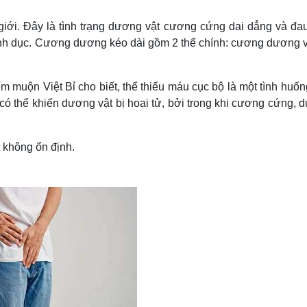
Lịch thi đấu bóng đá
Xe máy
Thế giới thể thao
Tư vấn
iới. Đây là tình trạng dương vật cương cứng dai dẳng và đa
eSports
V
 tình dục. Cương dương kéo dài gồm 2 thể chính: cương dương v
Hậu trường
Văn hóa
Giải trí
D
muộn Việt Bỉ cho biết, thể thiếu máu cục bộ là một tình huốn
Sân khấu - Điện ảnh
Nghệ sĩ
 có thể khiến dương vật bị hoại tử, bởi trong khi cương cứng,
Văn học
Thời trang
Âm nhạc
Sao Việt
c
Di sản
 không ổn định.