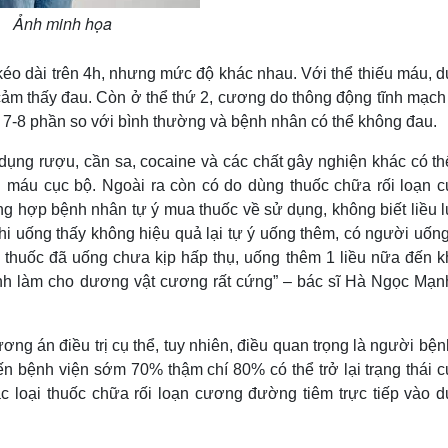
Ảnh minh họa
kéo dài trên 4h, nhưng mức độ khác nhau. Với thể thiếu máu, 
cảm thấy đau. Còn ở thể thứ 2, cương do thông động tĩnh mạch
 7-8 phần so với bình thường và bệnh nhân có thể không đau.
dụng rượu, cần sa, cocaine và các chất gây nghiện khác có th
u máu cục bộ. Ngoài ra còn có do dùng thuốc chữa rối loạn 
g hợp bệnh nhân tự ý mua thuốc về sử dụng, không biết liều 
 khi uống thấy không hiệu quả lại tự ý uống thêm, có người uốn
, thuốc đã uống chưa kịp hấp thụ, uống thêm 1 liều nữa đến kh
ạnh làm cho dương vật cương rất cứng” – bác sĩ Hà Ngọc Mạn
ng án điều trị cụ thể, tuy nhiên, điều quan trọng là người bệ
 bệnh viện sớm 70% thậm chí 80% có thể trở lại trạng thái 
các loại thuốc chữa rối loạn cương đường tiêm trực tiếp vào 