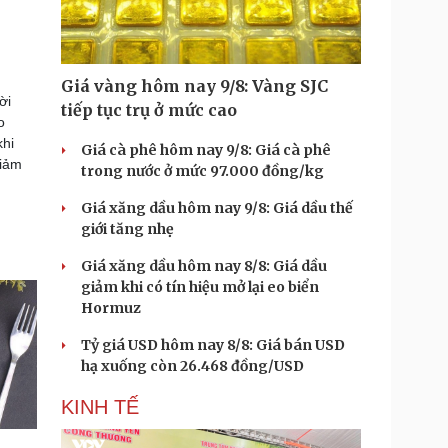
Giá vàng hôm nay 9/8: Vàng SJC
ời
tiếp tục trụ ở mức cao
o
khi
Giá cà phê hôm nay 9/8: Giá cà phê
giảm
trong nước ở mức 97.000 đồng/kg
Giá xăng dầu hôm nay 9/8: Giá dầu thế
giới tăng nhẹ
Giá xăng dầu hôm nay 8/8: Giá dầu
giảm khi có tín hiệu mở lại eo biển
Hormuz
Tỷ giá USD hôm nay 8/8: Giá bán USD
hạ xuống còn 26.468 đồng/USD
KINH TẾ