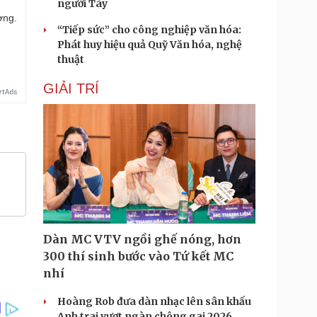
người Tày
ợng.
“Tiếp sức” cho công nghiệp văn hóa:
Phát huy hiệu quả Quỹ Văn hóa, nghệ
thuật
GIẢI TRÍ
Dàn MC VTV ngồi ghế nóng, hơn
300 thí sinh bước vào Tứ kết MC
nhí
Hoàng Rob đưa dàn nhạc lên sân khấu
Anh trai vượt ngàn chông gai 2026