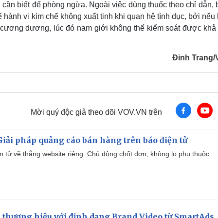
i cần biết để phòng ngừa. Ngoài việc dùng thuốc theo chỉ dẫn, 
hành vi kìm chế không xuất tinh khi quan hệ tình dục, bởi nếu 
oạn cương dương, lúc đó nam giới không thể kiểm soát được khả
Đinh Trang
Mời quý độc giả theo dõi VOV.VN trên
iải pháp quảng cáo bán hàng trên báo điện tử
iện tử về thẳng website riêng. Chủ động chốt đơn, không lo phụ thuộc.
 thương hiệu với định dạng Brand Video từ SmartAds