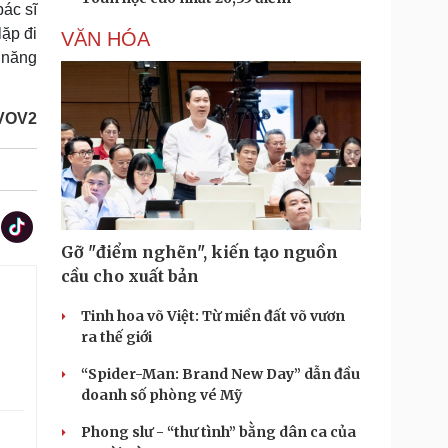
bác sĩ
lặp đi
VĂN HÓA
 năng
/VOV2
Gỡ "điểm nghẽn", kiến tạo nguồn
cầu cho xuất bản
Tinh hoa võ Việt: Từ miền đất võ vươn
ra thế giới
“Spider-Man: Brand New Day” dẫn đầu
doanh số phòng vé Mỹ
Phong slư - “thư tình” bằng dân ca của