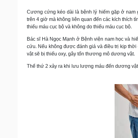
Tin nóng
Việt Nam
Tư vấn luật
Phân tích
Cương cứng kéo dài là bệnh lý hiếm gặp ở nam g
trên 4 giờ mà không liên quan đến các kích thích
thiếu máu cục bộ và không do thiếu máu cục bộ.
Sức khỏe
Đời sống
Bác sĩ Hà Ngọc Mạnh ở Bệnh viện nam học và hiếm 
Dinh dưỡng - món ngon
Nhà đẹp
cứu. Nếu không được đánh giá và điều trị kịp thời
Cây thuốc
Blog
vật sẽ bị thiếu oxy, gây tổn thương mô dương vật.
Sản phụ khoa
Tình yêu - Gia đình
Nhi khoa
Thể thứ 2 xảy ra khi lưu lượng máu đến dương vật
Nam khoa
Làm đẹp - giảm cân
Phòng mạch online
Ăn sạch sống khỏe
Cải chính