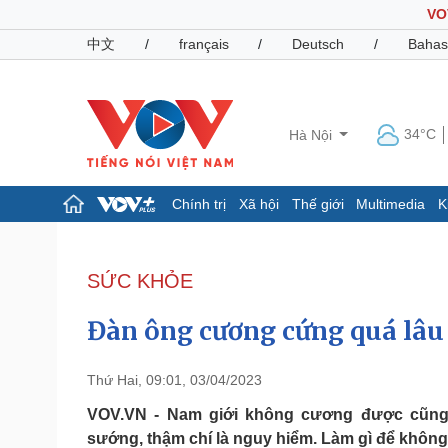
VO
中文
/
français
/
Deutsch
/
Bahas
34°C
Hà Nội
Chính trị
Xã hội
Thế giới
Multimedia
K
Chính trị
Xã hội
Đảng
Tin 24h
SỨC KHỎE
Tổ chức nhân sự
Dự báo thời tiết
Quốc hội
Giáo dục
Đàn ông cương cứng quá lâu
Nhận diện sự thật
Dấu ấn VOV
Việc làm
Biển đảo
Thứ Hai, 09:01, 03/04/2023
Pháp luật
Quân sự - Quốc phòng
VOV.VN - Nam giới không cương được cũng
sướng, thậm chí là nguy hiểm. Làm gì để không
Vụ án
Vũ khí