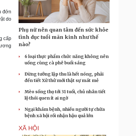
Doanh nghiệp 24h
Tin Công nghệ
Doanh nhân
Trải nghiệm
u đớn
ì cộng đồng
Chuyển đổi số
ật do
Phụ nữ nên quan tâm đến sức khỏe
u lịch
Podcast
tình dục tuổi mãn kinh như thế
g cấp
Tư vấn
Câu chuyện thời sự
nào?
 dương
Săn Tour
Đọc truyện đêm khuya
heck-in
Cửa sổ tình yêu
6 loại thực phẩm chức năng không nên
Kể chuyện cho bé
uống cùng cà phê buổi sáng
Hạt giống tâm hồn
Đừng tưởng lập thu là hết nóng, phải
đến tiết Xử thử mới thật sự mát mẻ
Mèo sống thọ tới 31 tuổi, chủ nhân tiết
lộ thói quen ít ai ngờ
Ngại khám bệnh, nhiều người tự chữa
bệnh xã hội rồi nhận hậu quả lớn
XÃ HỘI