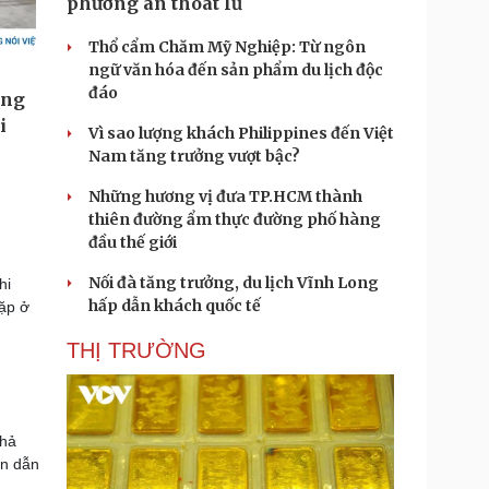
phương án thoát lũ
Thổ cẩm Chăm Mỹ Nghiệp: Từ ngôn
ngữ văn hóa đến sản phẩm du lịch độc
đáo
Vì sao lượng khách Philippines đến Việt
Nam tăng trưởng vượt bậc?
Những hương vị đưa TP.HCM thành
thiên đường ẩm thực đường phố hàng
đầu thế giới
Nối đà tăng trưởng, du lịch Vĩnh Long
hi
hấp dẫn khách quốc tế
gặp ở
THỊ TRƯỜNG
khả
ân dẫn