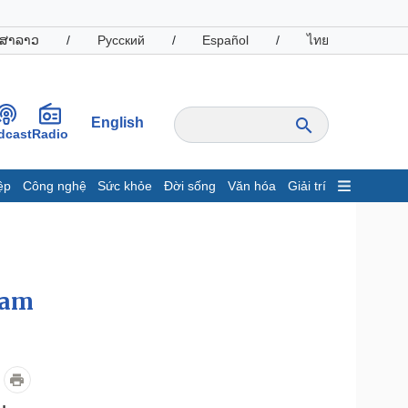
ສາລາວ
/
Русский
/
Español
/
ไทย
English
dcast
Radio
ệp
Công nghệ
Sức khỏe
Đời sống
Văn hóa
Giải trí
inh tế
Thị trường
ất động sản
Giá vàng
hởi nghiệp
Tiêu dùng
Tỷ giá
Nam
Chứng khoán
Giá cà phê
oanh nghiệp
Công nghệ
hông tin doanh nghiệp
Sành điệu