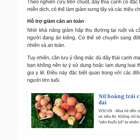
Theo nghiên cứu trên chuột, dây thìa canh có đặc
miễn dịch, có thể làm giảm sưng tấy và các triệu 
Hỗ trợ giảm cân an toàn
Nhờ khả năng giảm hấp thu đường tại ruột và cắ
người đang ăn kiêng. Cơ thể sẽ chuyển sang đốt
nhiên và an toàn.
Tuy nhiên, cần lưu ý rằng mặc dù dây thài canh ma
bạn không nên tự ý sử dụng hoặc lạm dụng loại 
gia y tế. Điều này đặc biệt quan trọng với các đ
người lớn tuổi.
Nữ hoàng trái c
dai
VOV.VN - Mùa hè đến cũ
và siêu thị. Không chỉ l
"viên thuốc bổ" tự nhiê