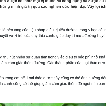
 canh được coi như một vị thuốc đa công dụng đã được sử
Lịch thi đấu bóng đá
Xe máy
ng minh giá trị qua các nghiên cứu hiện đại. Vậy lợi íc
Thế giới thể thao
Tư vấn
eSports
V
Hậu trường
Văn hóa
Giải trí
D
là nền tảng của liệu pháp điều trị tiểu đường trong y học cổ t
Sân khấu - Điện ảnh
Nghệ sĩ
yết vượt trội của dây thìa canh, giúp duy trì mức đường huyết
Văn học
Thời trang
Âm nhạc
Sao Việt
c
Di sản
thu hút nhiều sự quan tâm trong việc điều trị béo phì nhờ kh
 giảm cảm giác thèm đường. Các thành phần của loại thảo dượ
 béo trong cơ thể. Loại thảo dược này cũng có thể ảnh hưởng đ
hìa canh cũng có thể giúp giảm cảm giác thèm đồ ngọt nếu bạn