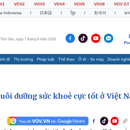
V1
VOV2
VOV3
VOV4
VOV5
VOV6
VOV GT
a Indonesia
/
日本語
/
ខ្មែរ
/
한국어
/
ພາ
Thứ Sáu, ngày 7 tháng 8 năm 2026
Po
inh tế
Thị trường
Pháp luật
Thể thao
Ô tô - Xe máy
Doanh nghi
Thế giới
Multimedia
K
Quan sát
Video
B
Cuộc sống đó đây
Ảnh
K
Hồ sơ
E-Magazine
nuôi dưỡng sức khoẻ cực tốt ở Việt 
Infographic
Thể thao
Ô tô - Xe máy
D
Bóng đá
Ô tô
T