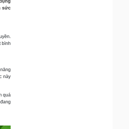
 dụng
Doanh nghiệp 24h
Tin Công nghệ
h sức
Doanh nhân
Trải nghiệm
ì cộng đồng
Chuyển đổi số
u lịch
Podcast
ruyền.
Tư vấn
Câu chuyện thời sự
 bình
Săn Tour
Đọc truyện đêm khuya
heck-in
Cửa sổ tình yêu
Kể chuyện cho bé
Hạt giống tâm hồn
ả năng
c này
ến quá
 đang