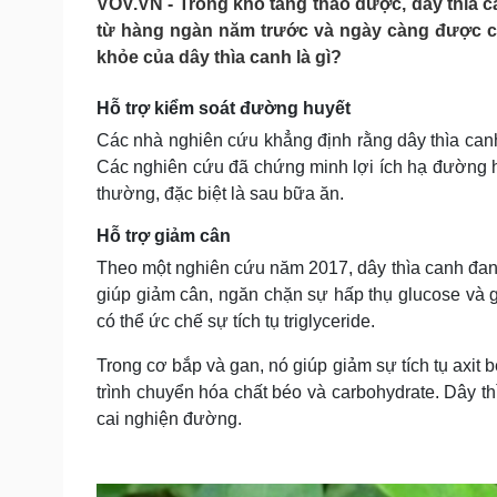
VOV.VN - Trong kho tàng thảo dược, dây thìa
Tin nóng
Việt Nam
từ hàng ngàn năm trước và ngày càng được chứ
Tư vấn luật
Phân tích
khỏe của dây thìa canh là gì?
Hỗ trợ kiểm soát đường huyết
Sức khỏe
Đời sống
Các nhà nghiên cứu khẳng định rằng dây thìa canh 
Dinh dưỡng - món ngon
Nhà đẹp
Các nghiên cứu đã chứng minh lợi ích hạ đường hu
Cây thuốc
Blog
thường, đặc biệt là sau bữa ăn.
Sản phụ khoa
Tình yêu - Gia đình
Nhi khoa
Hỗ trợ giảm cân
Nam khoa
Làm đẹp - giảm cân
Theo một nghiên cứu năm 2017, dây thìa canh đang 
Phòng mạch online
giúp giảm cân, ngăn chặn sự hấp thụ glucose và
Ăn sạch sống khỏe
có thể ức chế sự tích tụ triglyceride.
Cải chính
Trong cơ bắp và gan, nó giúp giảm sự tích tụ axit
trình chuyển hóa chất béo và carbohydrate. Dây t
cai nghiện đường.