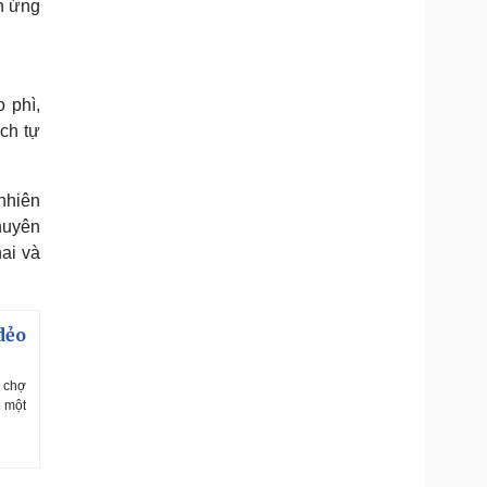
n ứng
 phì,
ch tự
 nhiên
huyên
ai và
dẻo
u chợ
ư một