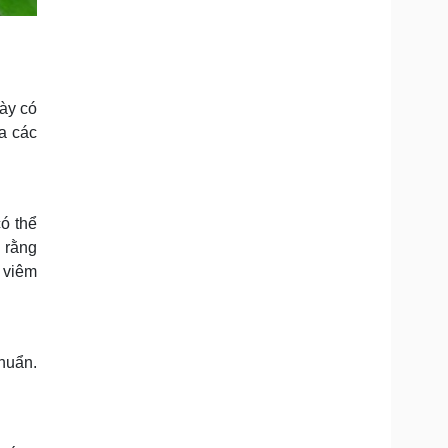
ày có
ừa các
ó thể
 rằng
 viêm
khuẩn.