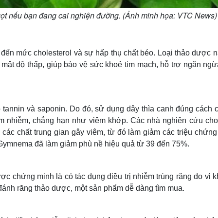
gọt nếu bạn đang cai nghiện đường. (Ảnh minh họa: VTC News)
đến mức cholesterol và sự hấp thụ chất béo. Loại thảo dược n
ein mật độ thấp, giúp bảo vệ sức khoẻ tim mạch, hỗ trợ ngăn ng
 tannin và saponin. Do đó, sử dụng dây thìa canh đúng cách c
êm nhiễm, chẳng hạn như viêm khớp. Các nhà nghiên cứu cho
 các chất trung gian gây viêm, từ đó làm giảm các triệu chứng
t Gymnema đã làm giảm phù nề hiệu quả từ 39 đến 75%.
c chứng minh là có tác dụng điều trị nhiễm trùng răng do vi 
 đánh răng thảo dược, một sản phẩm dễ dàng tìm mua.