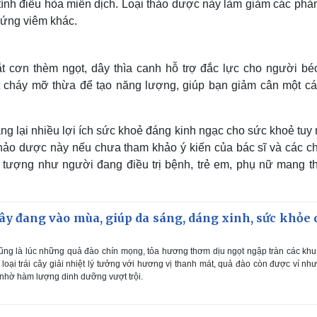
 tính điều hòa miễn dịch. Loại thảo dược này làm giảm các phả
chứng viêm khác.
t cơn thèm ngọt, dây thìa canh hỗ trợ đắc lực cho người béo
 cháy mỡ thừa để tạo năng lượng, giúp bạn giảm cân một cá
ng lại nhiều lợi ích sức khoẻ đáng kinh ngạc cho sức khoẻ tuy
thảo dược này nếu chưa tham khảo ý kiến của bác sĩ và các c
ối tượng như người đang điều trị bệnh, trẻ em, phụ nữ mang th
ây đang vào mùa, giúp da sáng, dáng xinh, sức khỏe 
ng là lúc những quả đào chín mọng, tỏa hương thơm dịu ngọt ngập tràn các kh
à loại trái cây giải nhiệt lý tưởng với hương vị thanh mát, quả đào còn được ví nh
n nhờ hàm lượng dinh dưỡng vượt trội.