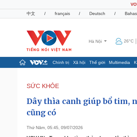
VO
中文
/
français
/
Deutsch
/
Bahas
26°C
Hà Nội
Chính trị
Xã hội
Thế giới
Multimedia
K
Chính trị
Xã hội
Đảng
Tin 24h
SỨC KHỎE
Tổ chức nhân sự
Dự báo thời tiết
Quốc hội
Giáo dục
Dây thìa canh giúp bổ tim, 
Nhận diện sự thật
Dấu ấn VOV
Việc làm
cũng có
Biển đảo
Pháp luật
Quân sự - Quốc phòng
Thứ Năm, 05:45, 09/07/2026
Vụ án
Vũ khí