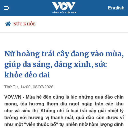
English
SỨC KHỎE
/
Nữ hoàng trái cây đang vào mùa,
Chính trị
Xã hội
Đảng
Tin 24h
giúp da sáng, dáng xinh, sức
Tổ chức nhân sự
Dự báo thời tiết
khỏe dẻo dai
Quốc hội
Giáo dục
Nhận diện sự thật
Dấu ấn VOV
Việc làm
Thứ Tư, 14:00, 08/07/2026
Biển đảo
VOV.VN - Mùa hè đến cũng là lúc những quả đào chín
mọng, tỏa hương thơm dịu ngọt ngập tràn các khu
chợ và siêu thị. Không chỉ là loại trái cây giải nhiệt lý
tưởng với hương vị thanh mát, quả đào còn được ví
như một "viên thuốc bổ" tự nhiên nhờ hàm lượng dinh