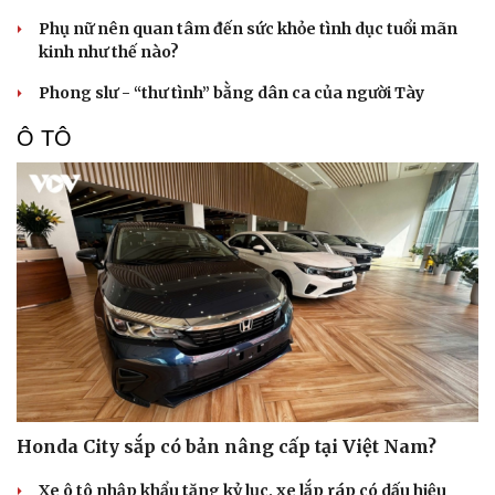
Phụ nữ nên quan tâm đến sức khỏe tình dục tuổi mãn
kinh như thế nào?
Phong slư - “thư tình” bằng dân ca của người Tày
Ô TÔ
Honda City sắp có bản nâng cấp tại Việt Nam?
Cải chính
Xe ô tô nhập khẩu tăng kỷ lục, xe lắp ráp có dấu hiệu