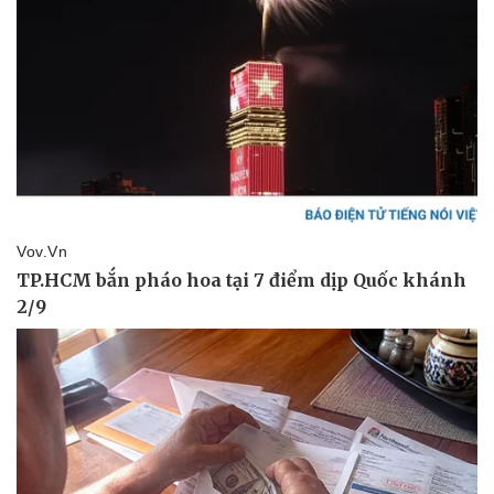
Vụ án
Vũ khí
Tin nóng
Việt Nam
Tư vấn luật
Phân tích