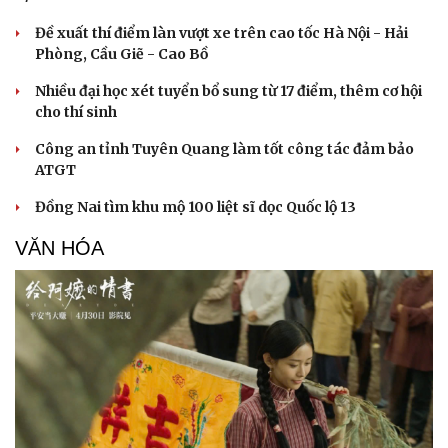
Đề xuất thí điểm làn vượt xe trên cao tốc Hà Nội - Hải
Phòng, Cầu Giẽ - Cao Bồ
Nhiều đại học xét tuyển bổ sung từ 17 điểm, thêm cơ hội
cho thí sinh
Công an tỉnh Tuyên Quang làm tốt công tác đảm bảo
Sức khỏe
Đời sống
ATGT
Dinh dưỡng - món ngon
Nhà đẹp
Cây thuốc
Blog
Đồng Nai tìm khu mộ 100 liệt sĩ dọc Quốc lộ 13
Sản phụ khoa
Tình yêu - Gia đình
Nhi khoa
VĂN HÓA
Nam khoa
Làm đẹp - giảm cân
Phòng mạch online
Ăn sạch sống khỏe