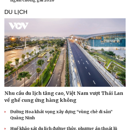
ngàn chông gai 2026
DU LỊCH
Văn hóa
Giải trí
Nhu cầu du lịch tăng cao, Việt Nam vượt Thái Lan
Sân khấu - Điện ảnh
Nghệ sĩ
Văn học
Thời trang
về ghế cung ứng hàng không
Âm nhạc
Sao Việt
Đường Hoa khát vọng xây dựng “vùng chè di sản”
Di sản
Quảng Ninh
Huế khảo sát du lịch đường thủy, phương án thoát lũ