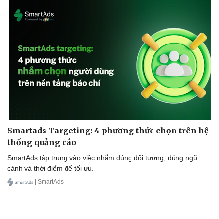
Doanh nghiệp
Công nghệ
Thông tin doanh nghiệp
Sành điệu
Doanh nghiệp 24h
Tin Công nghệ
Doanh nhân
Trải nghiệm
Vì cộng đồng
Chuyển đổi số
Smartads Targeting: 4 phương thức chọn trên hệ
thống quảng cáo
SmartAds tập trung vào việc nhắm đúng đối tượng, đúng ngữ
cảnh và thời điểm để tối ưu.
| SmartAds