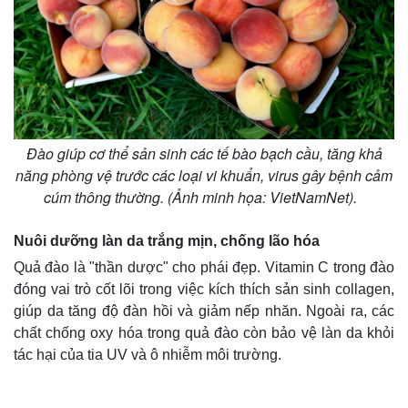
Đào giúp cơ thể sản sinh các tế bào bạch cầu, tăng khả
năng phòng vệ trước các loại vi khuẩn, virus gây bệnh cảm
cúm thông thường. (Ảnh minh họa: VietNamNet).
Nuôi dưỡng làn da trắng mịn, chống lão hóa
Quả đào là "thần dược" cho phái đẹp. Vitamin C trong đào
đóng vai trò cốt lõi trong việc kích thích sản sinh collagen,
giúp da tăng độ đàn hồi và giảm nếp nhăn. Ngoài ra, các
chất chống oxy hóa trong quả đào còn bảo vệ làn da khỏi
tác hại của tia UV và ô nhiễm môi trường.