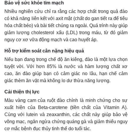
Bảo vệ sức khỏe tim mạch
Nhiều nghiên cứu chỉ ra rằng các hợp chất trong quả đào
có khả năng liên kết với axit mật (chất do gan tiết ra để tiêu
hóa chất béo) và bài tiết chúng ra ngoài. Quá trình này giúp
giảm lượng cholesterol xấu (LDL) trong máu, từ đó giảm
nguy cơ xơ vữa động mạch và cao huyết áp.
Hỗ trợ kiểm soát cân nặng hiệu quả
Nếu bạn đang trong chế độ ăn kiêng, đào là một lựa chọn
tuyệt vời. Với hơn 85% là nước và hàm lượng chất xơ
cao, ăn đào giúp bạn có cảm giác no lâu, hạn chế cảm
giác thèm ăn vặt mà không lo dư thừa năng lượng.
Thế giới
Multimedia
Cải thiện thị lực
Quan sát
Video
Cuộc sống đó đây
Ảnh
Màu vàng cam của ruột đào chính là minh chứng cho sự
Hồ sơ
E-Magazine
xuất hiện của Beta-carotene (tiền chất của Vitamin A).
Infographic
Cùng với lutein và zeaxanthin, các chất này giúp bảo vệ
võng mạc, ngăn ngừa chứng quáng gà và giảm thiểu nguy
cơ mắc bệnh đục thủy tinh thể do tuổi tác.