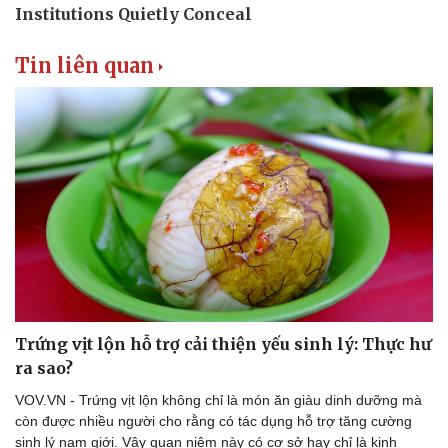
Thể thao
Ô tô - Xe máy
Bóng đá
Ô tô
Tin liên quan
Lịch thi đấu bóng đá
Xe máy
Thế giới thể thao
Tư vấn
eSports
Hậu trường
Trứng vịt lộn hỗ trợ cải thiện yếu sinh lý: Thực hư
ra sao?
VOV.VN - Trứng vịt lộn không chỉ là món ăn giàu dinh dưỡng mà
còn được nhiều người cho rằng có tác dụng hỗ trợ tăng cường
sinh lý nam giới. Vậy quan niệm này có cơ sở hay chỉ là kinh