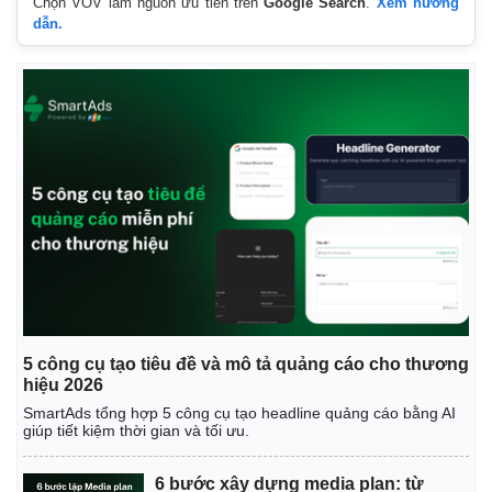
Chọn VOV làm nguồn ưu tiên trên
Google Search
.
Xem hướng
dẫn.
5 công cụ tạo tiêu đề và mô tả quảng cáo cho thương
Kinh tế
Thị trường
hiệu 2026
Bất động sản
Giá vàng
SmartAds tổng hợp 5 công cụ tạo headline quảng cáo bằng AI
giúp tiết kiệm thời gian và tối ưu.
Khởi nghiệp
Tiêu dùng
Tỷ giá
Chứng khoán
6 bước xây dựng media plan: từ