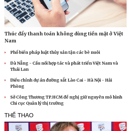
Thúc đẩy thanh toán không dùng tiền mặt ở Việt
Nam
Phổ biến pháp luật thủy sản tận các bè nuôi
Đà Nẵng - Cầu nối hợp tác và phát triển Việt Nam và
Thái Lan
Điều chỉnh dự án đường sắt Lào Cai - Hà Nội - Hải
Phòng
Sở Công Thương TP.HCM đề nghị giữ nguyên mô hình
Chi cục Quản lý thị trường
Du lịch
Podcast
Tư vấn
Câu chuyện thời sự
THỂ THAO
Săn Tour
Đọc truyện đêm khuya
check-in
Cửa sổ tình yêu
Kể chuyện cho bé