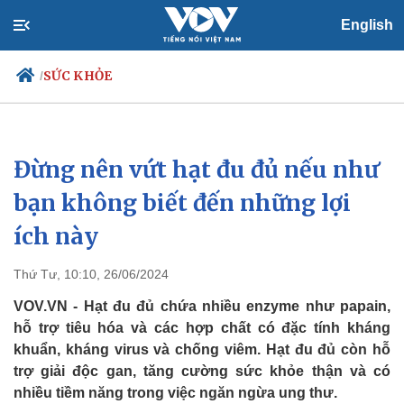
English
SỨC KHỎE
/
Đừng nên vứt hạt đu đủ nếu như
Chính trị
Xã hội
Đảng
Tin 24h
bạn không biết đến những lợi
Tổ chức nhân sự
Dự báo thời tiết
ích này
Quốc hội
Giáo dục
Nhận diện sự thật
Dấu ấn VOV
Việc làm
Thứ Tư, 10:10, 26/06/2024
Biển đảo
VOV.VN - Hạt đu đủ chứa nhiều enzyme như papain,
hỗ trợ tiêu hóa và các hợp chất có đặc tính kháng
khuẩn, kháng virus và chống viêm. Hạt đu đủ còn hỗ
trợ giải độc gan, tăng cường sức khỏe thận và có
nhiều tiềm năng trong việc ngăn ngừa ung thư.