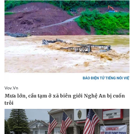
Thể thao
Ô tô - Xe máy
Bóng đá
Ô tô
Lịch thi đấu bóng đá
Xe máy
Thế giới thể thao
Tư vấn
eSports
Hậu trường