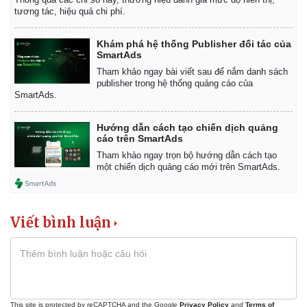
Vụ án
Vũ khí
tương tác, hiệu quả chi phí.
Tin nóng
Việt Nam
Tư vấn luật
Phân tích
Khám phá hệ thống Publisher đối tác của
SmartAds
Tham khảo ngay bài viết sau để nắm danh sách
publisher trong hệ thống quảng cáo của
SmartAds.
Hướng dẫn cách tạo chiến dịch quảng
cáo trên SmartAds
Tham khảo ngay trọn bộ hướng dẫn cách tạo
một chiến dịch quảng cáo mới trên SmartAds.
Viết bình luận
This site is protected by reCAPTCHA and the Google
Privacy Policy
and
Terms of