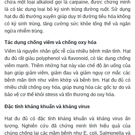
chứa một loại alkaloid gọi là carpaine, được chứng minh
là có tác dụng loại bỏ ký sinh trùng đường ruột. Sử dụng
hạt đu đủ thường xuyên giúp duy trì đường tiêu hóa không
có ký sinh trùng, tăng cường sức khỏe tổng thể và ngăn
ngừa nhiễm trùng.
Tác dụng chống viêm và chống oxy hóa
Viêm là nguyên nhân gốc rễ của nhiều bệnh mãn tính. Hạt
đu đủ rất giàu polyphenol và flavonoid, có tác dụng chống
viêm mạnh. Thêm những hạt này vào chế độ ăn uống của
bạn giúp giảm viêm, giảm đau và giảm nguy cơ mắc các
bệnh mãn tính như viêm khớp và bệnh tim. Hạt đu đủ có
nhiều chất chống oxy hóa, giúp trung hòa các gốc tự do và
Thế giới
Multimedia
bảo vệ cơ thể khỏi stress và tổn thương do oxy hóa.
Quan sát
Video
Cuộc sống đó đây
Ảnh
Đặc tính kháng khuẩn và kháng virus
Hồ sơ
E-Magazine
Infographic
Hạt đu đủ có đặc tính kháng khuẩn và kháng virus ấn
tượng. Nghiên cứu đã chứng minh tính hiệu quả của
chúng chống lại các mầm bệnh như E. coli, Salmonella và