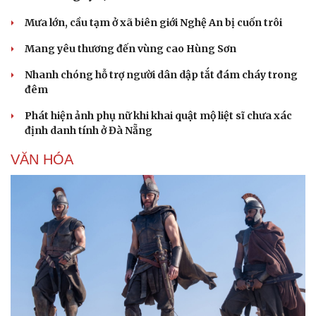
Mưa lớn, cầu tạm ở xã biên giới Nghệ An bị cuốn trôi
Mang yêu thương đến vùng cao Hùng Sơn
Nhanh chóng hỗ trợ người dân dập tắt đám cháy trong
đêm
Phát hiện ảnh phụ nữ khi khai quật mộ liệt sĩ chưa xác
định danh tính ở Đà Nẵng
VĂN HÓA
Văn hóa
Giải trí
Sân khấu - Điện ảnh
Nghệ sĩ
Văn học
Thời trang
Âm nhạc
Sao Việt
Di sản