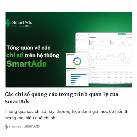
Sức khỏe
Đời sống
Dinh dưỡng - món ngon
Nhà đẹp
Cây thuốc
Blog
Sản phụ khoa
Tình yêu - Gia đình
Nhi khoa
Nam khoa
Làm đẹp - giảm cân
Phòng mạch online
Các chỉ số quảng cáo trong trình quản lý của
Ăn sạch sống khỏe
SmartAds
Thông qua các chỉ số này, thương hiệu đánh giá mức độ hiển thị,
tương tác, hiệu quả chi phí.
| SmartAds