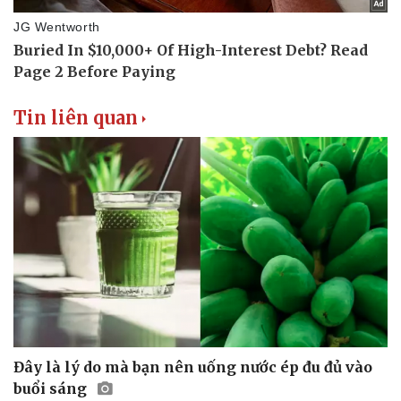
Doanh nghiệp
Công nghệ
Thông tin doanh nghiệp
Sành điệu
Tin liên quan
Doanh nghiệp 24h
Tin Công nghệ
Doanh nhân
Trải nghiệm
Vì cộng đồng
Chuyển đổi số
Đây là lý do mà bạn nên uống nước ép đu đủ vào
buổi sáng