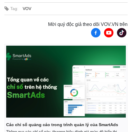
Tag:
VOV
Mời quý độc giả theo dõi VOV.VN trên
Các chỉ số quảng cáo trong trình quản lý của SmartAds
Pháp luật
Quân sự - Quốc phòng
Thông qua các chỉ số này, thương hiệu đánh giá mức độ hiển thị,