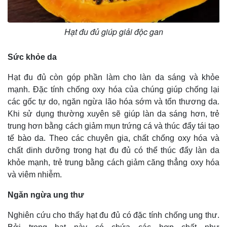
Hạt đu đủ giúp giải độc gan
Sức khỏe da
Hạt đu đủ còn góp phần làm cho làn da sáng và khỏe
mạnh. Đặc tính chống oxy hóa của chúng giúp chống lại
các gốc tự do, ngăn ngừa lão hóa sớm và tổn thương da.
Khi sử dụng thường xuyên sẽ giúp làn da sáng hơn, trẻ
trung hơn bằng cách giảm mụn trứng cá và thúc đẩy tái tạo
tế bào da. Theo các chuyên gia, chất chống oxy hóa và
chất dinh dưỡng trong hạt đu đủ có thể thúc đẩy làn da
khỏe mạnh, trẻ trung bằng cách giảm căng thẳng oxy hóa
và viêm nhiễm.
Kinh tế
Thị trường
Bất động sản
Giá vàng
Ngăn ngừa ung thư
Khởi nghiệp
Tiêu dùng
Tỷ giá
Nghiên cứu cho thấy hạt đu đủ có đặc tính chống ung thư.
Chứng khoán