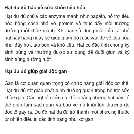
Hạt đu đủ bảo vệ sức khỏe tiêu hóa
Hạt đu đủ chứa các enzyme mạnh như papain, hỗ trợ tiêu
hóa bằng cách phá vỡ protein và thúc đẩy môi trường
đường ruột khỏe mạnh. Khi bạn sử dụng một thìa cà phê
hạt này hàng ngày sẽ giúp giảm bớt các vấn đề về tiêu hóa
như đầy hơi, táo bón và khó tiêu. Hạt có đặc tính chống ký
sinh trùng và thường được sử dụng để đuổi giun và ký
sinh trùng đường ruột.
Hạt đu đủ giúp giải độc gan
Gan là cơ quan quan trọng có chức năng giải độc cơ thể.
Hạt đu đủ rất giàu chất dinh dưỡng quan trọng hỗ trợ sức
khỏe gan. Các nghiên cứu đã chỉ ra rằng những hạt này có
thể giúp làm sạch gan và bảo vệ nó khỏi tổn thương do
độc tố gây ra. Do đó hạt đu đủ trở thành một phương thuốc
tự nhiên điều trị các tình trạng như xơ gan.