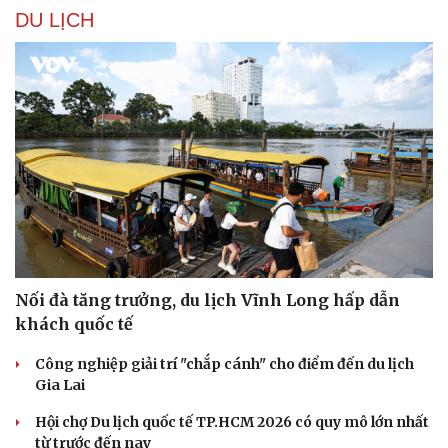
DU LỊCH
Nối đà tăng trưởng, du lịch Vĩnh Long hấp dẫn
khách quốc tế
Du lịch
Podcast
Công nghiệp giải trí "chắp cánh" cho điểm đến du lịch
Tư vấn
Câu chuyện thời sự
Gia Lai
Săn Tour
Đọc truyện đêm khuya
Hội chợ Du lịch quốc tế TP.HCM 2026 có quy mô lớn nhất
check-in
Cửa sổ tình yêu
từ trước đến nay
Kể chuyện cho bé