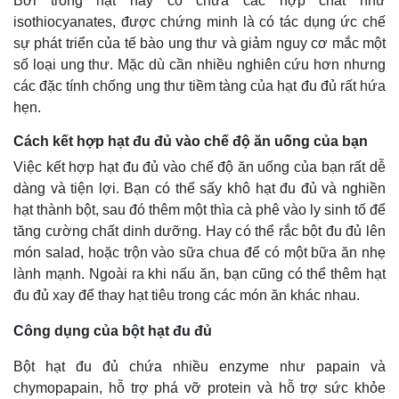
Bởi trong hạt này có chứa các hợp chất như
Giá cà phê
isothiocyanates, được chứng minh là có tác dụng ức chế
sự phát triển của tế bào ung thư và giảm nguy cơ mắc một
số loại ung thư. Mặc dù cần nhiều nghiên cứu hơn nhưng
các đặc tính chống ung thư tiềm tàng của hạt đu đủ rất hứa
hẹn.
Cách kết hợp hạt đu đủ vào chế độ ăn uống của bạn
Việc kết hợp hạt đu đủ vào chế độ ăn uống của bạn rất dễ
dàng và tiện lợi. Bạn có thể sấy khô hạt đu đủ và nghiền
hạt thành bột, sau đó thêm một thìa cà phê vào ly sinh tố để
tăng cường chất dinh dưỡng. Hay có thể rắc bột đu đủ lên
món salad, hoặc trộn vào sữa chua để có một bữa ăn nhẹ
lành mạnh. Ngoài ra khi nấu ăn, bạn cũng có thể thêm hạt
đu đủ xay để thay hạt tiêu trong các món ăn khác nhau.
Công dụng của bột hạt đu đủ
Bột hạt đu đủ chứa nhiều enzyme như papain và
chymopapain, hỗ trợ phá vỡ protein và hỗ trợ sức khỏe