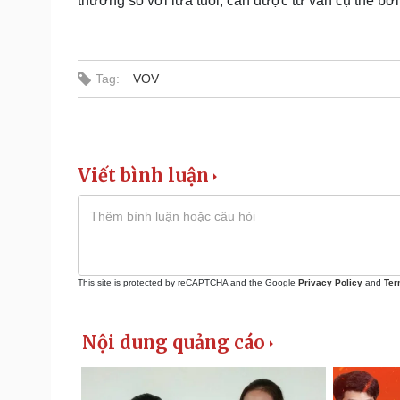
thường so với lứa tuổi, cần được tư vấn cụ thể bởi 
Tag:
VOV
Viết bình luận
This site is protected by reCAPTCHA and the Google
Privacy Policy
and
Ter