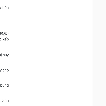
êu hóa
3/QĐ-
c xếp
bị suy
ay cho
 bụng
 bình