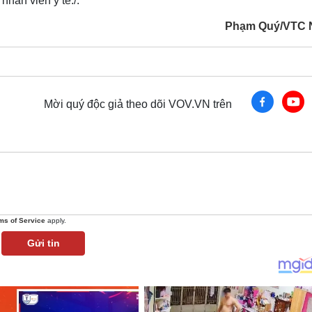
nhân viên y tế./.
Phạm Quý/VTC 
Mời quý độc giả theo dõi VOV.VN trên
ms of Service
apply.
Gửi tin