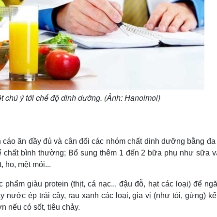
iệt chú ý tới chế độ dinh dưỡng. (Ảnh: Hanoimoi)
ến cáo ăn đầy đủ và cân đối các nhóm chất dinh dưỡng bằng đa
thể chất bình thường; Bổ sung thêm 1 đến 2 bữa phụ như sữa v
, ho, mệt mỏi...
m giàu protein (thịt, cá nạc.., đậu đỗ, hạt các loại) để ngă
 nước ép trái cây, rau xanh các loại, gia vị (như tỏi, gừng) k
n nếu có sốt, tiêu chảy.