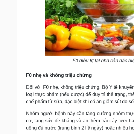
F0 điều trị tại nhà cần đặc b
F0 nhẹ và không triệu chứng
Đối với F0 nhẹ, không triệu chứng, Bộ Y tế khuy
loại thực phẩm (nếu được) để duy trì thể trạng, 
chế phẩm từ sữa, đặc biệt khi có ăn giảm sút do sốt
Nhóm người bệnh này cần tăng cường nhóm thực phẩ
cơ, tăng sức đề kháng và ăn thêm trái cây tươi hay
uống đủ nước (trung bình 2 lít/ ngày) hoặc nhiều hơ