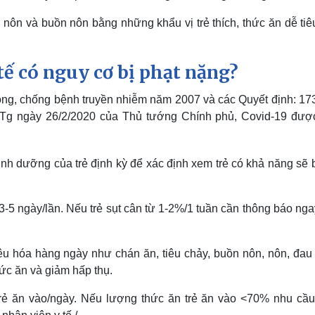
 nôn và buồn nôn bằng những khẩu vị trẻ thích, thức ăn dễ ti
tế có nguy cơ bị phạt nặng?
ng, chống bệnh truyền nhiễm năm 2007 và các Quyết định: 17
TTg ngày 26/2/2020 của Thủ tướng Chính phủ, Covid-19 đượ
nh dưỡng của trẻ định kỳ để xác định xem trẻ có khả năng sẽ 
 3-5 ngày/lần. Nếu trẻ sụt cân từ 1-2%/1 tuần cần thông báo ng
êu hóa hàng ngày như chán ăn, tiêu chảy, buồn nôn, nôn, đau
ức ăn và giảm hấp thụ.
rẻ ăn vào/ngày. Nếu lượng thức ăn trẻ ăn vào <70% nhu cầu