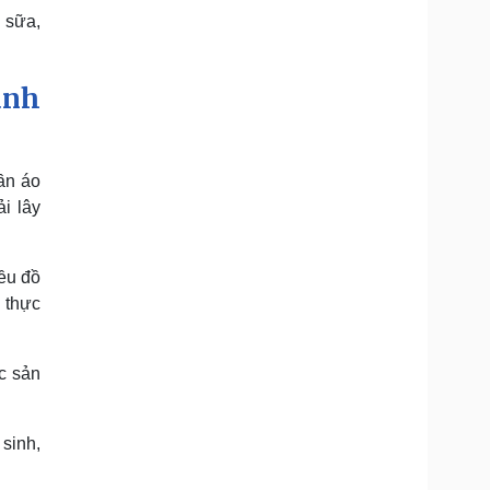
 sữa,
ánh
uần áo
i lây
ều đồ
 thực
c sản
sinh,