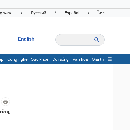
ສາລາວ
/
Русский
/
Español
/
ไทย
English
ệp
Công nghệ
Sức khỏe
Đời sống
Văn hóa
Giải trí
inh tế
Thị trường
ất động sản
Giá vàng
hởi nghiệp
Tiêu dùng
Tỷ giá
Chứng khoán
Giá cà phê
dưỡng
oanh nghiệp
Công nghệ
hông tin doanh nghiệp
Sành điệu