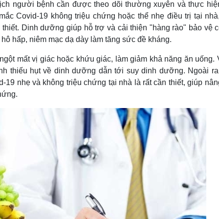
kịch người bệnh cần được theo dõi thường xuyên và thực hiệ
Lịch thi đấu bóng đá
Xe máy
c Covid-19 không triệu chứng hoặc thể nhẹ điều trị tại nhà,
Thế giới thể thao
Tư vấn
eSports
V
 thiết. Dinh dưỡng giúp hỗ trợ và cải thiện "hàng rào" bảo vệ 
Hậu trường
c hô hấp, niêm mạc dạ dày làm tăng sức đề kháng.
Văn hóa
Giải trí
D
ngột mất vị giác hoặc khứu giác, làm giảm khả năng ăn uống. V
Sân khấu - Điện ảnh
Nghệ sĩ
h thiếu hụt về dinh dưỡng dẫn tới suy dinh dưỡng. Ngoài ra,
Văn học
Thời trang
9 nhẹ và không triệu chứng tại nhà là rất cần thiết, giúp nân
Âm nhạc
Sao Việt
c
hứng.
Di sản