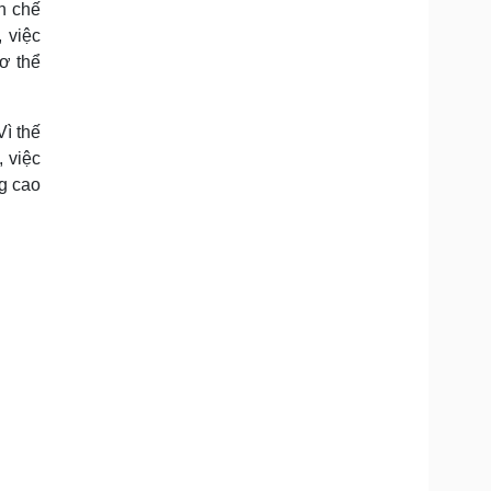
n chế
Doanh nghiệp 24h
Tin Công nghệ
 việc
Doanh nhân
Trải nghiệm
ì cộng đồng
Chuyển đổi số
cơ thể
u lịch
Podcast
ì thế
Tư vấn
Câu chuyện thời sự
 việc
Săn Tour
Đọc truyện đêm khuya
g cao
heck-in
Cửa sổ tình yêu
Kể chuyện cho bé
Hạt giống tâm hồn