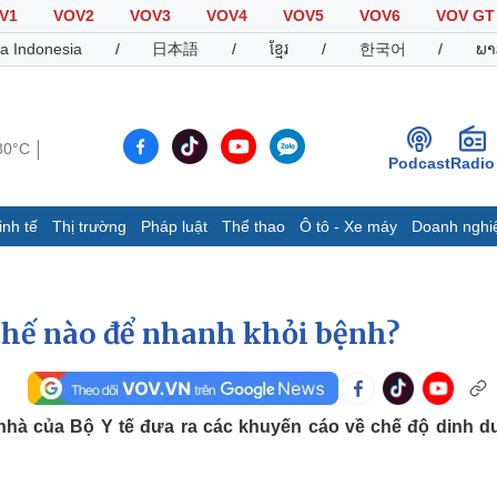
V1
VOV2
VOV3
VOV4
VOV5
VOV6
VOV GT
a Indonesia
/
日本語
/
ខ្មែរ
/
한국어
/
ພາ
30°C
Podcast
Radio
inh tế
Thị trường
Pháp luật
Thể thao
Ô tô - Xe máy
Doanh nghi
Thế giới
Multimedia
K
Quan sát
Video
B
 thế nào để nhanh khỏi bệnh?
Cuộc sống đó đây
Ảnh
K
Hồ sơ
E-Magazine
Infographic
 nhà của Bộ Y tế đưa ra các khuyến cáo về chế độ dinh 
Thể thao
Ô tô - Xe máy
D
Bóng đá
Ô tô
T