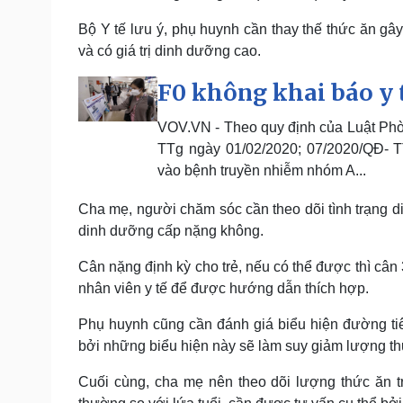
Bộ Y tế lưu ý, phụ huynh cần thay thế thức ăn gây
và có giá trị dinh dưỡng cao.
F0 không khai báo y 
VOV.VN - Theo quy định của Luật Phò
TTg ngày 01/02/2020; 07/2020/QĐ- 
vào bệnh truyền nhiễm nhóm A...
Cha mẹ, người chăm sóc cần theo dõi tình trạng di
dinh dưỡng cấp nặng không.
Cân nặng định kỳ cho trẻ, nếu có thể được thì cân
nhân viên y tế để được hướng dẫn thích hợp.
Phụ huynh cũng cần đánh giá biểu hiện đường ti
bởi những biểu hiện này sẽ làm suy giảm lượng th
Cuối cùng, cha mẹ nên theo dõi lượng thức ăn t