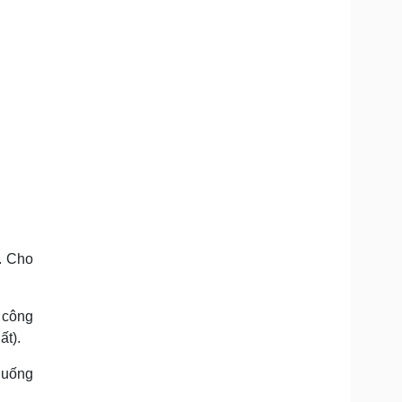
. Cho
a công
ất).
 uống