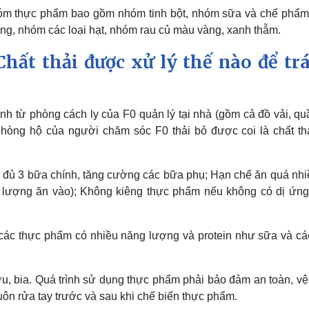
nhóm thực phẩm bao gồm nhóm tinh bột, nhóm sữa và chế phẩm
ng, nhóm các loại hạt, nhóm rau củ màu vàng, xanh thẫm.
 Chất thải được xử lý thế nào để tr
inh từ phòng cách ly của F0 quản lý tại nhà (gồm cả đồ vải, q
 phòng hộ của người chăm sóc F0 thải bỏ được coi là chất thả
 đủ 3 bữa chính, tăng cường các bữa phụ; Hạn chế ăn quá nhi
lượng ăn vào); Không kiêng thực phẩm nếu không có dị ứng
 các thực phẩm có nhiều năng lượng và protein như sữa và cá
u, bia. Quá trình sử dụng thực phẩm phải bảo đảm an toàn, vệ 
uôn rửa tay trước và sau khi chế biến thực phẩm.