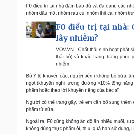
F0 điều trị tại nhà đảm bảo đủ và đa dạng các 
nhóm dầu mỡ, nhóm rau củ, nhóm thịt cá, nhóm trứ
F0 điều trị tại nhà:
lây nhiễm?
VOV.VN - Chất thải sinh hoạt phát s
thải bỏ) và khẩu trang, trang phục
nhiễm
Bộ Y tế khuyến cáo, người bệnh không bỏ bữa, ăn
ngọt (khuyến nghị lượng đường <10% tổng năng 
phẩm hoặc theo lời khuyên riêng của bác sĩ
Người có thể trạng gầy, trẻ em cần bổ sung thêm
phẩm từ sữa.
Ngoài ra, F0 cũng không ăn đồ ăn nhiều muối, rượ
không dùng thực phẩm ôi, thiu, quá hạn sử dụng, l