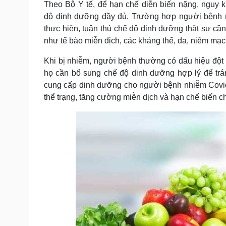
Theo Bộ Y tế, để hạn chế diễn biến nặng, nguy 
Tin nóng
Việt Nam
độ dinh dưỡng đầy đủ. Trường hợp người bệnh mắ
Tư vấn luật
Phân tích
thực hiện, tuân thủ chế độ dinh dưỡng thật sự cần
như tế bào miễn dịch, các kháng thể, da, niêm mạ
Sức khỏe
Đời sống
Khi bị nhiễm, người bệnh thường có dấu hiệu đột 
Dinh dưỡng - món ngon
Nhà đẹp
họ cần bổ sung chế độ dinh dưỡng hợp lý để trán
Cây thuốc
Blog
cung cấp dinh dưỡng cho người bệnh nhiễm Covid-1
Sản phụ khoa
Tình yêu - Gia đình
thể trạng, tăng cường miễn dịch và hạn chế biến c
Nhi khoa
Nam khoa
Làm đẹp - giảm cân
Phòng mạch online
Ăn sạch sống khỏe
Cải chính