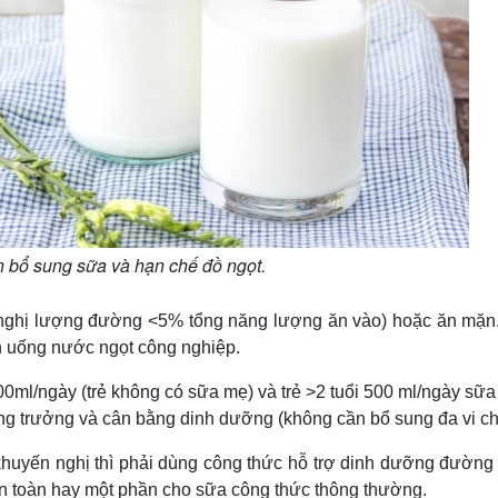
n bổ sung sữa và hạn chế đồ ngọt.
 nghị lượng đường <5% tổng năng lượng ăn vào) hoặc ăn mặn
nh uống nước ngọt công nghiệp.
600ml/ngày (trẻ không có sữa mẹ) và trẻ >2 tuổi 500 ml/ngày sữ
ng trưởng và cân bằng dinh dưỡng (không cần bổ sung đa vi ch
khuyến nghị thì phải dùng công thức hỗ trợ dinh dưỡng đường
àn toàn hay một phần cho sữa công thức thông thường.