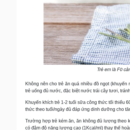
Trẻ em là F0 cầ
Không nên cho trẻ ăn quá nhiều đồ ngọt (khuyến
trẻ uống đủ nước, đặc biệt nước trái cây tươi, trá
Khuyến khích trẻ 1-2 tuổi sữa công thức tối thiểu 
thức theo tuổi/ngày đủ đáp ứng dinh dưỡng cho tă
Trường hợp trẻ kém ăn, ăn không đủ lượng theo 
có đậm độ năng lượng cao (1Kcal/ml) thay thế ho