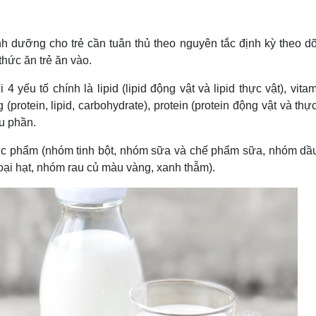
 dưỡng cho trẻ cần tuân thủ theo nguyên tắc định kỳ theo dõi
hức ăn trẻ ăn vào.
 yếu tố chính là lipid (lipid động vật và lipid thực vật), vita
rotein, lipid, carbohydrate), protein (protein động vật và thực
ẩu phần.
thực phẩm (nhóm tinh bột, nhóm sữa và chế phẩm sữa, nhóm dầ
oại hạt, nhóm rau củ màu vàng, xanh thẫm).