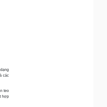
 dạng
à các
n teo
ết hợp