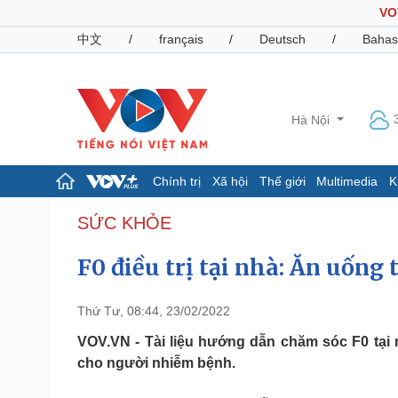
VO
中文
/
français
/
Deutsch
/
Bahas
Hà Nội
Chính trị
Xã hội
Thế giới
Multimedia
K
Chính trị
Xã hội
SỨC KHỎE
Đảng
Tin 24h
F0 điều trị tại nhà: Ăn uống
Tổ chức nhân sự
Dự báo thời tiết
Quốc hội
Giáo dục
Nhận diện sự thật
Dấu ấn VOV
Thứ Tư, 08:44, 23/02/2022
Việc làm
Biển đảo
VOV.VN - Tài liệu hướng dẫn chăm sóc F0 tại
cho người nhiễm bệnh.
Pháp luật
Quân sự - Quốc phòng
Vụ án
Vũ khí