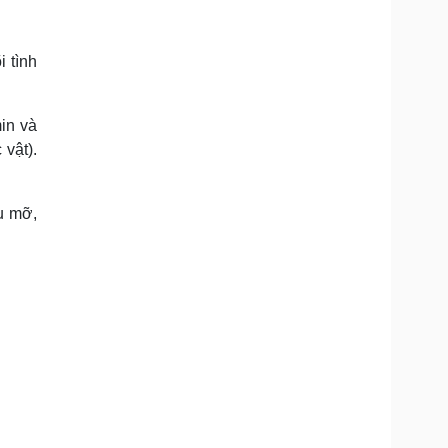
 tình
min và
 vật).
u mỡ,