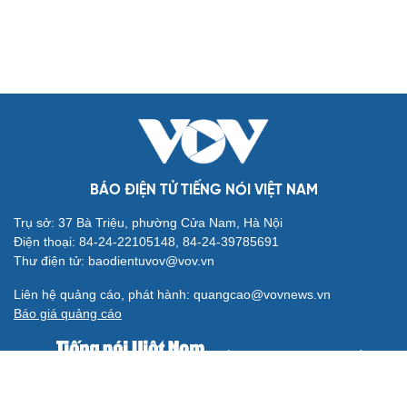
BÁO ĐIỆN TỬ TIẾNG NÓI VIỆT NAM
Trụ sở: 37 Bà Triệu, phường Cửa Nam, Hà Nội
Điện thoại: 84-24-22105148, 84-24-39785691
Thư điện tử: baodientuvov@vov.vn
Liên hệ quảng cáo, phát hành: quangcao@vovnews.vn
Báo giá quảng cáo
Báo in
xuất bản thứ Năm hàng tuần
Tổng Biên tập: NGÔ THIỆU PHONG