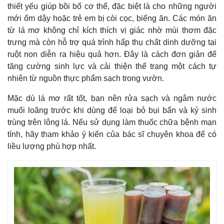
Bất động sản
Giá vàng
thiết yếu giúp bồi bổ cơ thể, đặc biệt là cho những người
Khởi nghiệp
Tiêu dùng
mới ốm dậy hoặc trẻ em bị còi cọc, biếng ăn. Các món ăn
Tỷ giá
từ lá mơ không chỉ kích thích vị giác nhờ mùi thơm đặc
Chứng khoán
trưng mà còn hỗ trợ quá trình hấp thụ chất dinh dưỡng tại
Giá cà phê
ruột non diễn ra hiệu quả hơn. Đây là cách đơn giản để
tăng cường sinh lực và cải thiện thể trạng một cách tự
nhiên từ nguồn thực phẩm sạch trong vườn.
Mặc dù lá mơ rất tốt, bạn nên rửa sạch và ngâm nước
muối loãng trước khi dùng để loại bỏ bụi bẩn và ký sinh
trùng trên lông lá. Nếu sử dụng làm thuốc chữa bệnh mạn
tính, hãy tham khảo ý kiến của bác sĩ chuyên khoa để có
liều lượng phù hợp nhất.