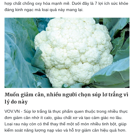
hợp chất chống oxy hóa mạnh mẽ. Dưới đây là 7 lợi ích sức khỏe
đáng kinh ngạc mà loại quả này mang lại.
Du lịch
Podcast
Tư vấn
Câu chuyện thời sự
Săn Tour
Đọc truyện đêm khuya
check-in
Cửa sổ tình yêu
Kể chuyện cho bé
Muốn giảm cân, nhiều người chọn súp lơ trắng vì
Hạt giống tâm hồn
lý do này
VOV.VN - Súp lơ trắng là thực phẩm quen thuộc trong nhiều thực
đơn giảm cân nhờ ít calo, giàu chất xơ và tạo cảm giác no lâu.
Loại rau này còn có thể thay thế một số món nhiều tinh bột, giúp
kiểm soát năng lượng nạp vào và hỗ trợ giảm cân hiệu quả hơn.