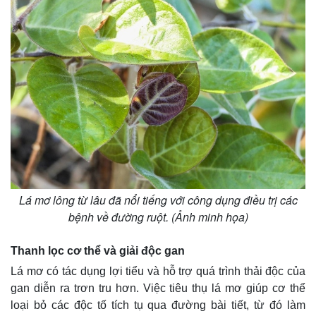
Thế giới
Multimedia
Quan sát
Video
Cuộc sống đó đây
Ảnh
Hồ sơ
E-Magazine
Infographic
Lá mơ lông từ lâu đã nổi tiếng với công dụng điều trị các
bệnh về đường ruột. (Ảnh minh họa)
Thanh lọc cơ thể và giải độc gan
Lá mơ có tác dụng lợi tiểu và hỗ trợ quá trình thải độc của
gan diễn ra trơn tru hơn. Việc tiêu thụ lá mơ giúp cơ thể
loại bỏ các độc tố tích tụ qua đường bài tiết, từ đó làm