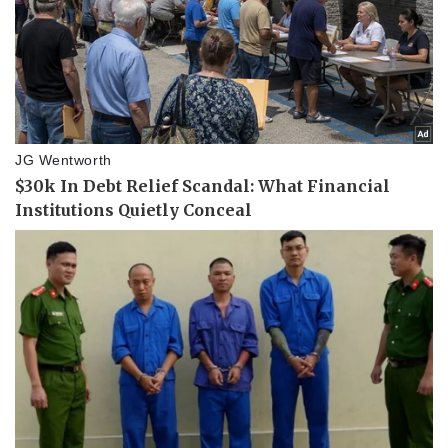
Sản phụ khoa
Tình yêu - Gia đình
Nhi khoa
Nam khoa
Làm đẹp - giảm cân
Phòng mạch online
Ăn sạch sống khỏe