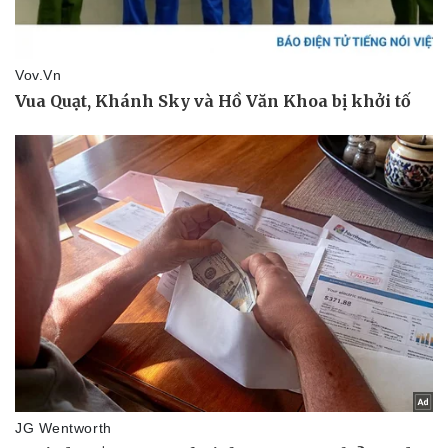
Văn hóa
Giải trí
Sân khấu - Điện ảnh
Nghệ sĩ
Văn học
Thời trang
Âm nhạc
Sao Việt
Di sản