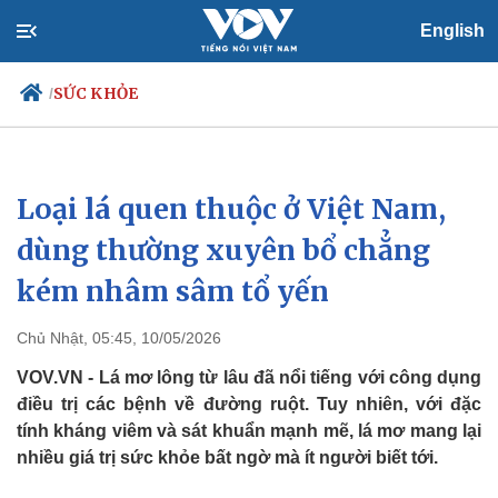
English
SỨC KHỎE
/
Loại lá quen thuộc ở Việt Nam,
Chính trị
Xã hội
Đảng
Tin 24h
dùng thường xuyên bổ chẳng
Tổ chức nhân sự
Dự báo thời tiết
kém nhâm sâm tổ yến
Quốc hội
Giáo dục
Nhận diện sự thật
Dấu ấn VOV
Việc làm
Chủ Nhật, 05:45, 10/05/2026
Biển đảo
VOV.VN - Lá mơ lông từ lâu đã nổi tiếng với công dụng
điều trị các bệnh về đường ruột. Tuy nhiên, với đặc
tính kháng viêm và sát khuẩn mạnh mẽ, lá mơ mang lại
nhiều giá trị sức khỏe bất ngờ mà ít người biết tới.