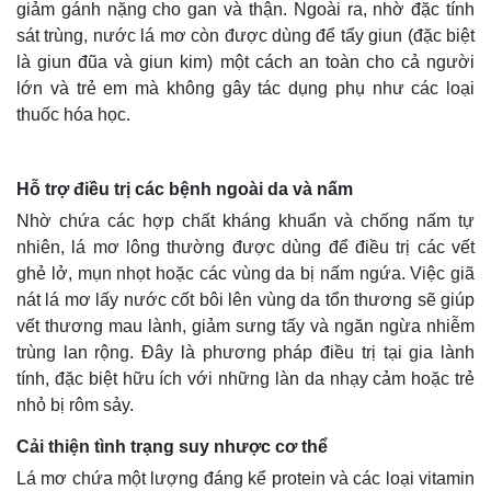
giảm gánh nặng cho gan và thận. Ngoài ra, nhờ đặc tính
sát trùng, nước lá mơ còn được dùng để tẩy giun (đặc biệt
là giun đũa và giun kim) một cách an toàn cho cả người
lớn và trẻ em mà không gây tác dụng phụ như các loại
thuốc hóa học.
Hỗ trợ điều trị các bệnh ngoài da và nấm
Nhờ chứa các hợp chất kháng khuẩn và chống nấm tự
nhiên, lá mơ lông thường được dùng để điều trị các vết
ghẻ lở, mụn nhọt hoặc các vùng da bị nấm ngứa. Việc giã
nát lá mơ lấy nước cốt bôi lên vùng da tổn thương sẽ giúp
vết thương mau lành, giảm sưng tấy và ngăn ngừa nhiễm
trùng lan rộng. Đây là phương pháp điều trị tại gia lành
tính, đặc biệt hữu ích với những làn da nhạy cảm hoặc trẻ
nhỏ bị rôm sảy.
Cải thiện tình trạng suy nhược cơ thể
Kinh tế
Thị trường
Lá mơ chứa một lượng đáng kể protein và các loại vitamin