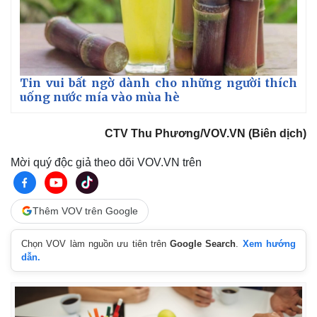
Tin vui bất ngờ dành cho những người thích
uống nước mía vào mùa hè
CTV Thu Phương/VOV.VN (Biên dịch)
Mời quý độc giả theo dõi VOV.VN trên
Thêm VOV trên Google
Pháp luật
Quân sự - Quốc phòng
Vụ án
Vũ khí
Chọn VOV làm nguồn ưu tiên trên
Google Search
.
Xem hướng
dẫn.
Tin nóng
Việt Nam
Tư vấn luật
Phân tích