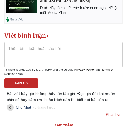
cứu đối thủ đến đo lường
Dưới đây là chi tiết các bước quan trọng để lập
một Media Plan.
Viết bình luận
Thể thao
Ô tô - Xe máy
Bóng đá
Ô tô
Lịch thi đấu bóng đá
Xe máy
Thế giới thể thao
Tư vấn
This site is protected by reCAPTCHA and the Google
Privacy Policy
and
Terms of
eSports
Service
apply.
Hậu trường
Gửi tin
Bài viết bây giờ không thấy tên tác giả. Đọc giả đôi khi muốn
chia sẻ hay cảm ơn, hoặc trích dẫn thì biết nói bài của ai.
Chú Nhật
- 3 tháng trước
Phản hồi
Xem thêm