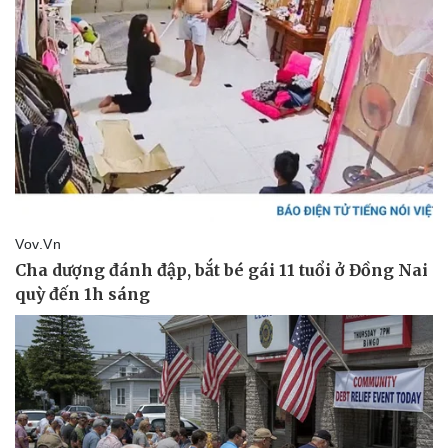
Sức khỏe
Đời sống
Dinh dưỡng - món ngon
Nhà đẹp
Cây thuốc
Blog