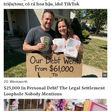
Doanh nghiệp
Công nghệ
Thông tin doanh nghiệp
Sành điệu
Doanh nghiệp 24h
Tin Công nghệ
Doanh nhân
Trải nghiệm
Vì cộng đồng
Chuyển đổi số