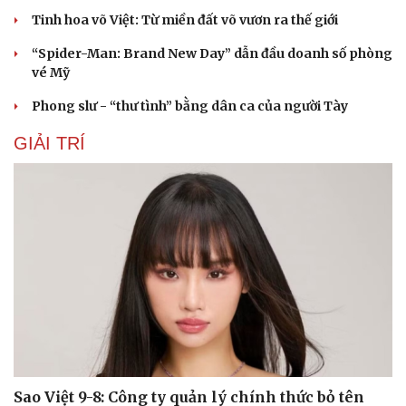
Tinh hoa võ Việt: Từ miền đất võ vươn ra thế giới
“Spider-Man: Brand New Day” dẫn đầu doanh số phòng
vé Mỹ
Phong slư - “thư tình” bằng dân ca của người Tày
GIẢI TRÍ
Sao Việt 9-8: Công ty quản lý chính thức bỏ tên