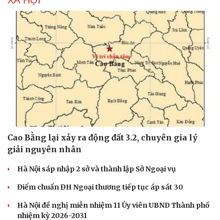
XÃ HỘI
Sức khỏe
Đời sống
Dinh dưỡng - món ngon
Nhà đẹp
Cây thuốc
Blog
Sản phụ khoa
Tình yêu - Gia đình
Nhi khoa
Nam khoa
Cao Bằng lại xảy ra động đất 3.2, chuyên gia lý
Làm đẹp - giảm cân
giải nguyên nhân
Phòng mạch online
Ăn sạch sống khỏe
Hà Nội sáp nhập 2 sở và thành lập Sở Ngoại vụ
Điểm chuẩn ĐH Ngoại thương tiếp tục áp sát 30
Hà Nội đề nghị miễn nhiệm 11 Ủy viên UBND Thành phố
nhiệm kỳ 2026-2031