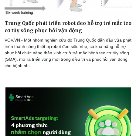
Trung Quốc phát triển robot đeo hỗ trợ trẻ mắc teo
Doanh nghiệp
Công nghệ
cơ tủy sống phục hồi vận động
Thông tin doanh nghiệp
Sành điệu
VOV.VN - Một nhóm nghiên cứu do Trung Quốc dẫn đầu vừa phát
Doanh nghiệp 24h
Tin Công nghệ
triển thành công thiết bị robot đeo siêu nhẹ, có khả năng hỗ trợ
Doanh nhân
Trải nghiệm
phục hồi chức năng thần kinh cơ ở trẻ mắc bệnh teo cơ tủy sống
Vì cộng đồng
Chuyển đổi số
(SMA), mở ra triển vọng mới trong điều trị và phục hồi vận động
cho bệnh nhi.