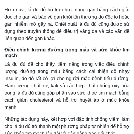
Hơn nữa, lá đu đủ hỗ trợ chức năng gan bằng cách giải
độc cho gan và bảo vệ gan khỏi tổn thương do độc tố hoặc
gan nhiễm mỡ gây ra. Chiết xuất lá đu đủ cũng được sử
dụng theo truyền thống để điều trị vàng da và các vấn đề
liên quan đến gan khác.
Điều chỉnh lượng đường trong máu và sức khỏe tim
mạch
Lá đu đủ đã cho thấy tiềm năng trong việc điều chỉnh
lượng đường trong máu bằng cách cải thiện độ nhạy
insulin, do đó rất có lợi cho người mắc bệnh tiểu đường.
Hàm lượng chất xơ, kali và các hợp chất chống oxy hóa
Thế giới
Multimedia
trong lá đu đủ cũng góp phần vào sức khỏe tim mạch bằng
Quan sát
Video
cách giảm cholesterol và hỗ trợ huyết áp ở mức khỏe
Cuộc sống đó đây
Ảnh
Hồ sơ
E-Magazine
mạnh.
Infographic
Những tác dụng này, kết hợp với đặc tính chống viêm, làm
cho lá đu đủ trở thành một phương pháp tự nhiên để hỗ trợ
sức khỏe tim mạch lâu dài và cân bằng trao đổi chất.