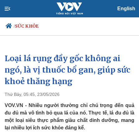
English
SỨC KHỎE
/
Loại lá rụng đầy gốc không ai
Chính trị
Xã hội
Đảng
Tin 24h
ngó, là vị thuốc bổ gan, giúp sức
Tổ chức nhân sự
Dự báo thời tiết
khoẻ thăng hạng
Quốc hội
Giáo dục
Nhận diện sự thật
Dấu ấn VOV
Việc làm
Thứ Bảy, 05:45, 23/05/2026
Biển đảo
VOV.VN - Nhiều người thường chỉ chú trọng đến quả
đu đủ mà vô tình bỏ qua lá của nó. Thực tế, lá đu đủ là
một loại siêu thực phẩm giàu chất dinh dưỡng, mang
lại nhiều lợi ích sức khỏe đáng kể.