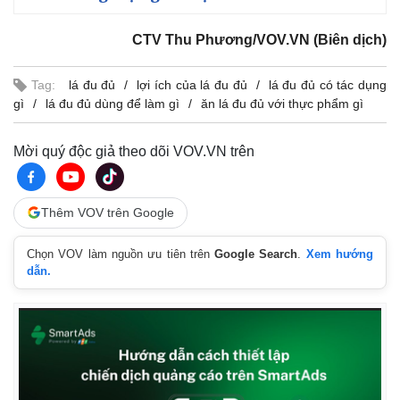
CTV Thu Phương/VOV.VN (Biên dịch)
Tag:
lá đu đủ
lợi ích của lá đu đủ
lá đu đủ có tác dụng
gì
lá đu đủ dùng để làm gì
ăn lá đu đủ với thực phẩm gì
Mời quý độc giả theo dõi VOV.VN trên
Thêm VOV trên Google
Chọn VOV làm nguồn ưu tiên trên
Google Search
.
Xem hướng
dẫn.
Kinh tế
Thị trường
Bất động sản
Giá vàng
Khởi nghiệp
Tiêu dùng
Tỷ giá
Chứng khoán