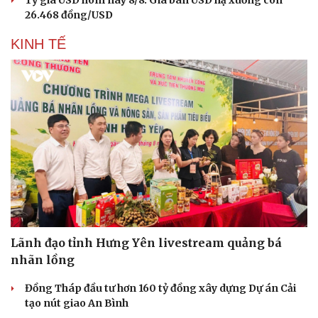
Tỷ giá USD hôm nay 8/8: Giá bán USD hạ xuống còn
26.468 đồng/USD
KINH TẾ
Lãnh đạo tỉnh Hưng Yên livestream quảng bá
Du lịch
Podcast
nhãn lồng
Tư vấn
Câu chuyện thời sự
Săn Tour
Đọc truyện đêm khuya
Đồng Tháp đầu tư hơn 160 tỷ đồng xây dựng Dự án Cải
check-in
Cửa sổ tình yêu
tạo nút giao An Bình
Kể chuyện cho bé