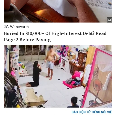
Vụ án
Vũ khí
Tin nóng
Việt Nam
Tư vấn luật
Phân tích