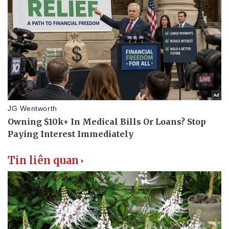
Thể thao
Ô tô - Xe máy
Bóng đá
Ô tô
Lịch thi đấu bóng đá
Xe máy
Thế giới thể thao
Tư vấn
eSports
Hậu trường
Tin liên quan