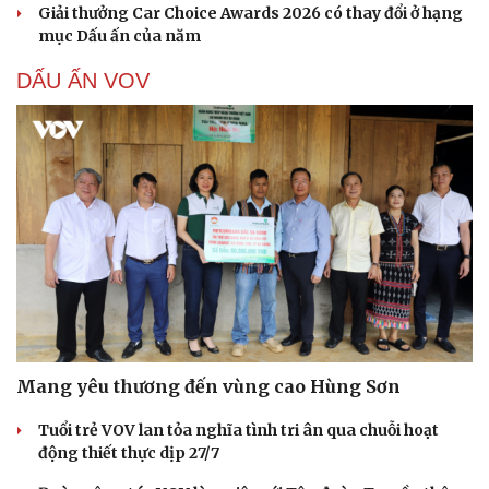
Giải thưởng Car Choice Awards 2026 có thay đổi ở hạng
mục Dấu ấn của năm
DẤU ẤN VOV
Mang yêu thương đến vùng cao Hùng Sơn
Tuổi trẻ VOV lan tỏa nghĩa tình tri ân qua chuỗi hoạt
động thiết thực dịp 27/7