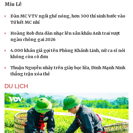
Miu Lê
Dàn MC VTV ngồi ghế nóng, hơn 300 thí sinh bước vào
Tứ kết MC nhí
Hoàng Rob đưa dàn nhạc lên sân khấu Anh trai vượt
ngàn chông gai 2026
4.000 khán giả gọi tên Phùng Khánh Linh, nữ ca sĩ nói
không còn cô đơn
Thuận Nguyễn nhảy trên giày bọc lửa, Đinh Mạnh Ninh
thắng trận xóa thẻ
DU LỊCH
Văn hóa
Giải trí
Sân khấu - Điện ảnh
Nghệ sĩ
Văn học
Thời trang
Âm nhạc
Sao Việt
Di sản